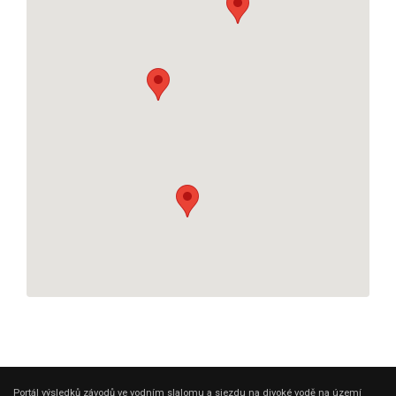
Portál výsledků závodů ve vodním slalomu a sjezdu na divoké vodě na území