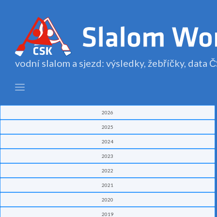
vodní slalom a sjezd: výsledky, žebříčky, data
2026
2025
2024
2023
2022
2021
2020
2019