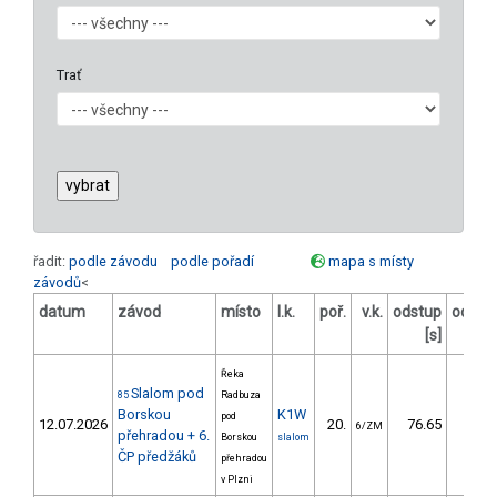
Trať
řadit:
podle závodu
podle pořadí
mapa s místy
závodů
<
datum
závod
místo
l.k.
poř.
v.k.
odstup
odstu
[s]
[%
Řeka
Slalom pod
85
Radbuza
Borskou
K1W
pod
12.07.2026
20.
76.65
65,
6/ZM
přehradou + 6.
Borskou
slalom
ČP předžáků
přehradou
v Plzni