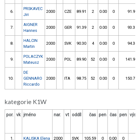
PRSKAVEC
6.
2000
CZE
89.91
2
0.00
0
91.91
Jiri
AIGNER
7.
2000
GER
91.39
2
0.00
0
93.39
Hannes
HALCIN
8.
2000
SVK
90.30
4
0.00
0
94.30
Martin
POLACZYK
9.
2000
POL
89.90
52
0.00
0
141.90
Mateusz
DE
10.
GENNARO
2000
ITA
98.75
52
0.00
0
150.75
Riccardo
kategorie K1W
por.
vk
jméno
nar.
vt
oddíl
čas
pen
čas
pen
výsl
1.
KALISKA Elena
2000
SVK
105.59
0
0.00
0
10