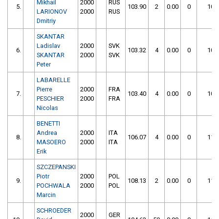
Mikhail
2000
RUS
5.
103.90
2
0.00
0
105
LARIONOV
2000
RUS
Dmitriy
SKANTAR
Ladislav
2000
SVK
6.
103.32
4
0.00
0
107
SKANTAR
2000
SVK
Peter
LABARELLE
Pierre
2000
FRA
7.
103.40
4
0.00
0
107
PESCHIER
2000
FRA
Nicolas
BENETTI
Andrea
2000
ITA
8.
106.07
4
0.00
0
110
MASOERO
2000
ITA
Erik
SZCZEPANSKI
Piotr
2000
POL
9.
108.13
2
0.00
0
110
POCHWALA
2000
POL
Marcin
SCHROEDER
2000
GER