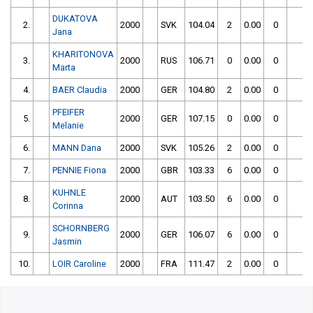
DUKATOVA
2.
2000
SVK
104.04
2
0.00
0
10
Jana
KHARITONOVA
3.
2000
RUS
106.71
0
0.00
0
10
Marta
4.
BAER Claudia
2000
GER
104.80
2
0.00
0
10
PFEIFER
5.
2000
GER
107.15
0
0.00
0
10
Melanie
6.
MANN Dana
2000
SVK
105.26
2
0.00
0
10
7.
PENNIE Fiona
2000
GBR
103.33
6
0.00
0
10
KUHNLE
8.
2000
AUT
103.50
6
0.00
0
10
Corinna
SCHORNBERG
9.
2000
GER
106.07
6
0.00
0
11
Jasmin
10.
LOIR Caroline
2000
FRA
111.47
2
0.00
0
11