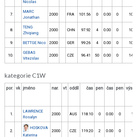
Nicolas
MARC
7.
2000
FRA
101.56
0
0.00
0
101.
Jonathan
TENG
8.
2000
CHN
97.92
4
0.00
0
101.
Zhiqiang
9.
BETTGE Nico
2000
GER
99.26
4
0.00
0
103.
GEBAS
10.
2000
CZE
96.41
50
0.00
0
146.
Vitezslav
kategorie C1W
por.
vk
jméno
nar.
vt
oddíl
čas
pen
čas
pen
výsle
LAWRENCE
1.
2000
AUS
118.10
0
0.00
0
118
Rosalyn
HOSKOVA
2.
2000
CZE
119.20
2
0.00
0
121
Katerina