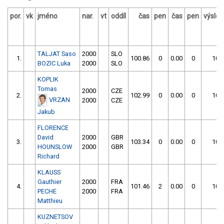
por.
vk
jméno
nar.
vt
oddíl
čas
pen
čas
pen
výsle
TALJAT Saso
2000
SLO
1.
100.86
0
0.00
0
100
BOZIC Luka
2000
SLO
KOPLIK
Tomas
2000
CZE
2.
102.99
0
0.00
0
102
VRZAN
2000
CZE
Jakub
FLORENCE
David
2000
GBR
3.
103.34
0
0.00
0
103
HOUNSLOW
2000
GBR
Richard
KLAUSS
Gauthier
2000
FRA
4.
101.46
2
0.00
0
103
PECHE
2000
FRA
Matthieu
KUZNETSOV