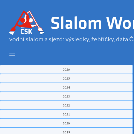
vodní slalom a sjezd: výsledky, žebříčky, data
2026
2025
2024
2023
2022
2021
2020
2019