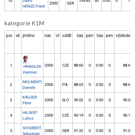
10.
David
104.63
50
0.00
0
154
2000
GER
HENZE Frank
kategorie K1M
por.
vk
jméno
nar.
vt
oddíl
čas
pen
čas
pen
výsledek
1.
2000
CZE
88.60
0
0.00
0
88.60
HRADILEK
Vavrinec
MOLMENTI
2.
2000
ITA
88.65
0
0.00
0
88.65
Daniele
KAUZER
3.
2000
SLO
90.02
0
0.00
0
90.02
Peter
HILGERT
4.
2000
CZE
90.19
0
0.00
0
90.19
Lubos
SCHUBERT
5.
2000
GER
91.32
0
0.00
0
91.32
Sebastian