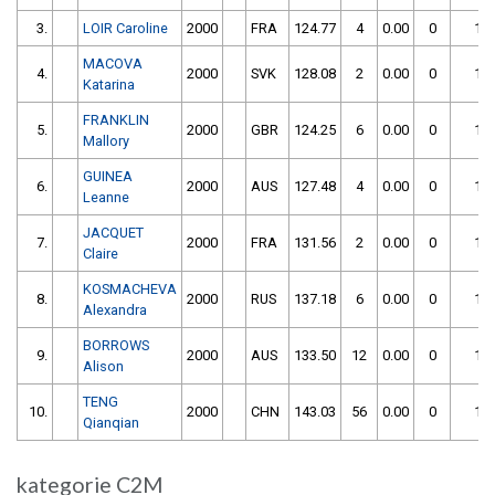
3.
LOIR Caroline
2000
FRA
124.77
4
0.00
0
128
MACOVA
4.
2000
SVK
128.08
2
0.00
0
130
Katarina
FRANKLIN
5.
2000
GBR
124.25
6
0.00
0
130
Mallory
GUINEA
6.
2000
AUS
127.48
4
0.00
0
131
Leanne
JACQUET
7.
2000
FRA
131.56
2
0.00
0
133
Claire
KOSMACHEVA
8.
2000
RUS
137.18
6
0.00
0
143
Alexandra
BORROWS
9.
2000
AUS
133.50
12
0.00
0
145
Alison
TENG
10.
2000
CHN
143.03
56
0.00
0
199
Qianqian
kategorie C2M