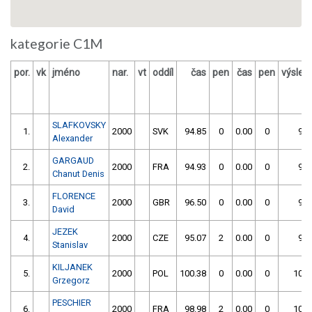
kategorie C1M
por.
vk
jméno
nar.
vt
oddíl
čas
pen
čas
pen
výsled
SLAFKOVSKY
1.
2000
SVK
94.85
0
0.00
0
94.
Alexander
GARGAUD
2.
2000
FRA
94.93
0
0.00
0
94.
Chanut Denis
FLORENCE
3.
2000
GBR
96.50
0
0.00
0
96.
David
JEZEK
4.
2000
CZE
95.07
2
0.00
0
97.
Stanislav
KILJANEK
5.
2000
POL
100.38
0
0.00
0
100.
Grzegorz
PESCHIER
6.
2000
FRA
98.98
2
0.00
0
100.