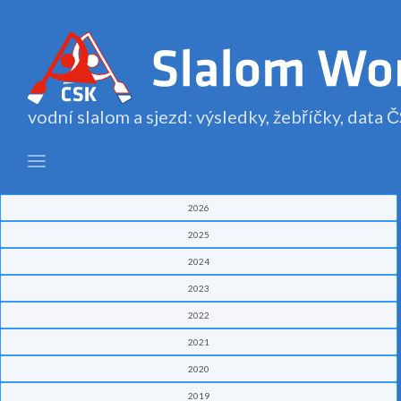
vodní slalom a sjezd: výsledky, žebříčky, data
2026
2025
2024
2023
2022
2021
2020
2019