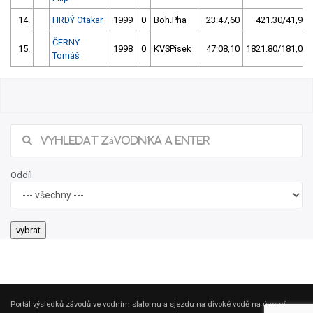
14.
HRDÝ Otakar
1999
0
Boh.Pha
23:47,60
421.30/41,9
ČERNÝ
15.
1998
0
KVSPísek
47:08,10
1821.80/181,0
Tomáš
Oddíl
Portál výsledků závodů ve vodním slalomu a sjezdu na divoké vodě na území