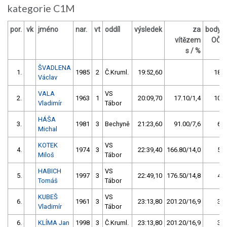
kategorie C1M
por.
vk
jméno
nar.
vt
oddíl
výsledek
za
body
vítězem
OČ
s / %
ŠVADLENA
1.
1985
2
Č.Kruml.
19:52,60
18
Václav
VALA
VS
2.
1963
1
20:09,70
17.10/1,4
10
Vladimír
Tábor
HÁŠA
3.
1981
3
Bechyně
21:23,60
91.00/7,6
6
Michal
KOTEK
VS
4.
1974
3
22:39,40
166.80/14,0
5
Miloš
Tábor
HABICH
VS
5.
1997
3
22:49,10
176.50/14,8
4
Tomáš
Tábor
KUBEŠ
VS
6.
1961
3
23:13,80
201.20/16,9
3
Vladimír
Tábor
6.
KLÍMA Jan
1998
3
Č.Kruml.
23:13,80
201.20/16,9
3