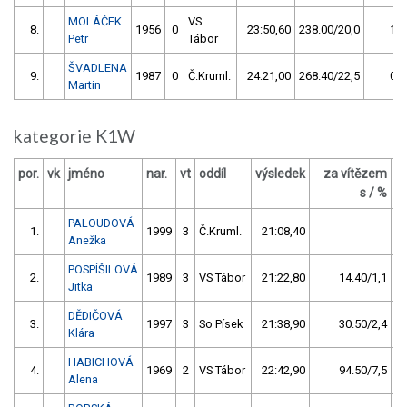
MOLÁČEK
VS
8.
1956
0
23:50,60
238.00/20,0
1
Petr
Tábor
ŠVADLENA
9.
1987
0
Č.Kruml.
24:21,00
268.40/22,5
0
Martin
kategorie K1W
por.
vk
jméno
nar.
vt
oddíl
výsledek
za vítězem
b
s / %
PALOUDOVÁ
1.
1999
3
Č.Kruml.
21:08,40
Anežka
POSPÍŠILOVÁ
2.
1989
3
VS Tábor
21:22,80
14.40/1,1
Jitka
DĚDIČOVÁ
3.
1997
3
So Písek
21:38,90
30.50/2,4
Klára
HABICHOVÁ
4.
1969
2
VS Tábor
22:42,90
94.50/7,5
Alena