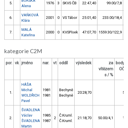
BORSKÁ
5.
1976
3
SKVS ČB
22:47,40
99.00/7,8
Alena
VAŇKOVÁ
6.
2001
0
VS Tábor
25:01,40
233.00/18,4
Klára
MALÁ
7.
2000
0
KVSPísek
47:07,70
1559.30/122,9
Kateřina
kategorie C2M
por.
vk
jméno
nar.
vt
oddíl
výsledek
za
body
vítězem
OČ
s / %
HÁŠA
Michal
1981
Bechyně
1.
20:28,70
5
WOLDŘICH
1981
Bechyně
Pavel
ŠVADLENA
Václav
1985
Č.Kruml.
2.
2
21:18,70
50.00/4,1
1
ŠVADLENA
1987
Č.Kruml.
Martin