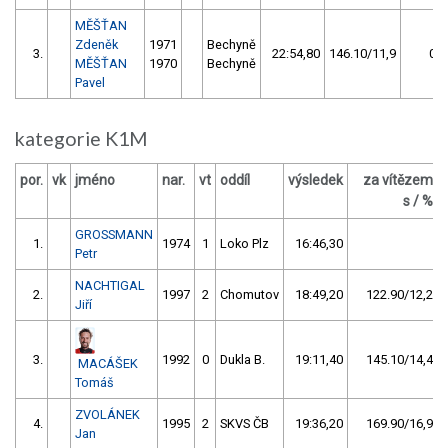
MĚŠŤAN
Zdeněk
1971
Bechyně
3.
22:54,80
146.10/11,9
0
MĚŠŤAN
1970
Bechyně
Pavel
kategorie K1M
por.
vk
jméno
nar.
vt
oddíl
výsledek
za vítězem
s / %
GROSSMANN
1.
1974
1
Loko Plz
16:46,30
Petr
NACHTIGAL
2.
1997
2
Chomutov
18:49,20
122.90/12,2
Jiří
3.
1992
0
Dukla B.
19:11,40
145.10/14,4
MACÁŠEK
Tomáš
ZVOLÁNEK
4.
1995
2
SKVS ČB
19:36,20
169.90/16,9
Jan