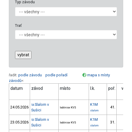
Typ závodu
Trať
řadit:
podle závodu
podle pořadí
mapa s místy
závodů
<
datum
závod
místo
l.k.
poř.
v.k.
o
Slalom v
K1M
54
24.05.2026
41.
loděnice KVS
Sušici
slalom
Slalom v
K1M
53
23.05.2026
31.
loděnice KVS
Sušici
slalom