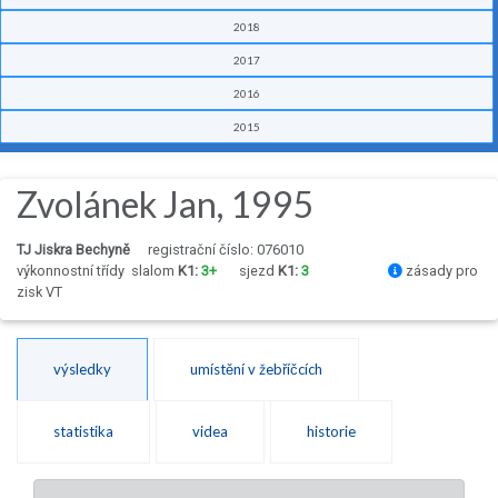
2018
2017
2016
2015
Zvolánek Jan, 1995
TJ Jiskra Bechyně
registrační číslo: 076010
výkonnostní třídy
slalom
K1:
3+
sjezd
K1:
3
zásady pro
zisk VT
výsledky
umístění v žebříčcích
statistika
videa
historie