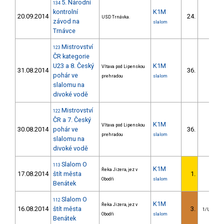
5. Národní
134
kontrolní
K1M
20.09.2014
24.
USD Trnávka.
závod na
slalom
Trnávce
Mistrovství
123
ČR kategorie
U23 a 8. Český
K1M
Vltava pod Lipenskou
31.08.2014
36.
pohár ve
prehradou
slalom
slalomu na
divoké vodě
Mistrovství
122
ČR a 7. Český
K1M
Vltava pod Lipenskou
30.08.2014
pohár ve
36.
prehradou
slalom
slalomu na
divoké vodě
Slalom O
113
K1M
Řeka Jizera, jez v
17.08.2014
štít města
1.
Obodři
slalom
Benátek
Slalom O
112
K1M
Řeka Jizera, jez v
16.08.2014
štít města
3.
1/U23
Obodři
slalom
Benátek