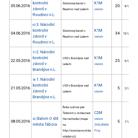
kontrolní
K1M
Slalomový kanál v
05.06.2016
20.
8/U23
závod v
Roudnici nad Labem
slalom
Roudnici n.L.
3. Národní
63
kontrolní
K1M
Slalomový kanál v
04.06.2016
34.
10/U23
závod v
Roudnici nad Labem
slalom
Roudnici n.L.
2. Národní
57
kontrolní
K1M
USD v Brandýse nad
22.05.2016
25.
6/U23
závod v
Labem
slalom
Brandýse n.L.
1. Národní
56
kontrolní
K1M
USD v Brandýse nad
21.05.2016
5.
2/U23
závod v
Labem
slalom
Brandýse n.L.
Řeka Lužnice pod
C2M
Táborem u restaurace
Slalom O štít
43
Harrachovka (mapa
slalom
08.05.2016
5.
1/U23
města Tábora
na
ZVOLÁNEK
http://www.kanoistika-
Filip
vstabor.cz).