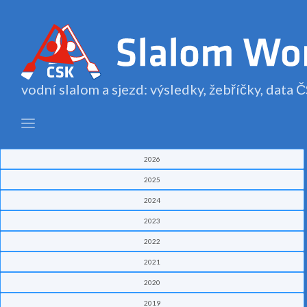
vodní slalom a sjezd: výsledky, žebříčky, data
2026
2025
2024
2023
2022
2021
2020
2019