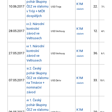
pohár Skupiny
K1M
10.06.2017
ČEZ ve slalomu
22.
USD Troja
7/U23
slalom
v Tróji + MČR
dospělých
2. Národní
69
kontrolní
K1M
28.05.2017
12.
USD Veltrusy
4/U23
závod ve
slalom
Veltrusech
1. Národní
68
kontrolní
K1M
27.05.2017
36.
USD Veltrusy
6/U23
závod ve
slalom
Veltrusech
2. Český
50
pohár Skupiny
ČEZ ve slalomu
K1M
07.05.2017
33.
USD Želiv
10/U23
na Trnávce +
slalom
nominační
závod
1. Český
49
pohár Skupiny
ČEZ ve slalomu
K1M
06.05.2017
29.