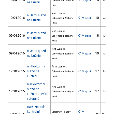
Dobronice u Bechyně-
sjezd
2/U23
na Lužnici
Hutě
řeka Lužnice,
Jarní sjezd
14
10.04.2016
K1M
10.
Dobronice u Bechyně-
sjezd
2/U23
na Lužnici
Hutě
řeka Lužnice,
Jarní sjezd
13
09.04.2016
K1M
8.
Dobronice u Bechyně-
sjezd
1/U23
na Lužnici
Hutě
řeka Lužnice,
Jarní sjezd
12
09.04.2016
K1M
10.
Dobronice u Bechyně-
sjezd
1/U23
na Lužnici
Hutě
Podzimní
163
Řeka Lužnice ,
17.10.2015
sjezd na
K1M
17.
Dobronice u Bechyně-
sjezd
3/U23
Lužnici
Hutě
Podzimní
164
řeka Lužnice,
sjezd na
17.10.2015
K1M
17.
Dobronice u Bechyně-
sjezd
2/U23
Lužnici + MČR
Hutě
veteránů
6. Národní
150
kontrolní
K1M
Slalomový kanál v
20.09.2015
76.