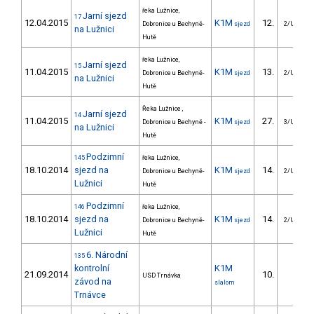
řeka Lužnice,
Jarní sjezd
17
12.04.2015
K1M
12.
Dobronice u Bechyně-
sjezd
2/U23
na Lužnici
Hutě
řeka Lužnice,
Jarní sjezd
15
11.04.2015
K1M
13.
Dobronice u Bechyně-
sjezd
2/U23
na Lužnici
Hutě
Řeka Lužnice ,
Jarní sjezd
14
11.04.2015
K1M
27.
Dobronice u Bechyně -
sjezd
3/U23
na Lužnici
Hutě
Podzimní
145
řeka Lužnice,
18.10.2014
sjezd na
K1M
14.
Dobronice u Bechyně-
sjezd
2/U23
Lužnici
Hutě
Podzimní
146
řeka Lužnice,
18.10.2014
sjezd na
K1M
14.
Dobronice u Bechyně-
sjezd
2/U23
Lužnici
Hutě
6. Národní
135
kontrolní
K1M
21.09.2014
10.
USD Trnávka
závod na
slalom
Trnávce