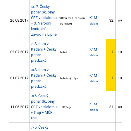
7. Český
130
pohár Skupiny
ČEZ ve slalomu
K1M
Vltava pod Lipenskou
26.08.2017
32.
8/U23
+ 3. Národní
prehradou
slalom
kontrolní
závod na Lipně
Slalom v
91
Kadani + Český
K1M
02.07.2017
1.
Kadaň
1/U23
pohár
slalom
předžáků
Slalom v
90
Kadani + Český
K1M
01.07.2017
1.
Kadaňský mlýn
1/U23
pohár
slalom
předžáků
6. Český
78
pohár Skupiny
K1M
11.06.2017
ČEZ ve slalomu
31.
USD Troja
8/U23
slalom
v Tróji + MČR
U23
5. Český
77