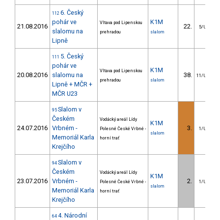
6. Český
112
pohár ve
K1M
Vltava pod Lipenskou
21.08.2016
22.
5/U23
slalomu na
prehradou
slalom
Lipně
5. Český
111
pohár ve
K1M
Vltava pod Lipenskou
20.08.2016
slalomu na
38.
11/U23
prehradou
slalom
Lipně + MČR +
MČR U23
Slalom v
95
Českém
Vodácký areál Lídy
K1M
24.07.2016
Vrbném -
3.
Polesné České Vrbné -
1/U23
slalom
Memoriál Karla
horní trať
Krejčího
Slalom v
94
Českém
Vodácký areál Lídy
K1M
23.07.2016
Vrbném -
2.
Polesné České Vrbné -
1/U23
slalom
Memoriál Karla
horní trať
Krejčího
4. Národní
64