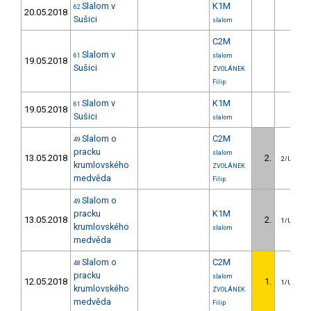
Slalom v
K1M
62
20.05.2018
Sušici
slalom
C2M
Slalom v
61
slalom
19.05.2018
Sušici
ZVOLÁNEK
Filip
Slalom v
K1M
61
19.05.2018
Sušici
slalom
Slalom o
C2M
49
pracku
slalom
13.05.2018
2.
2/U23
krumlovského
ZVOLÁNEK
medvěda
Filip
Slalom o
49
pracku
K1M
13.05.2018
2.
1/U23
krumlovského
slalom
medvěda
Slalom o
C2M
48
pracku
slalom
12.05.2018
1.
1/U23
krumlovského
ZVOLÁNEK
medvěda
Filip