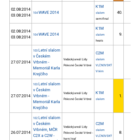
K1M
02.08.2014
WAVE 2014
40.
104
slalom
03.08.2014
semifinal
K1M
02.08.2014
WAVE 2014
9.
104
slalom
03.08.2014
heats
Letní slalom
103
C2M
v Českém
Vodácký areál Lídy
slalom
27.07.2014
Vrbném -
Polesné České Vrbné
VLČNOVSKÝ
Memoriál Karla
Vilém
Krejčího
Letní slalom
103
v Českém
K1M
Vodácký areál Lídy
27.07.2014
Vrbném -
1.
Polesné České Vrbné
slalom
Memoriál Karla
Krejčího
Letní slalom
102
v Českém
C2M
Vodácký areál Lídy
Vrbném, MČR
slalom
26.07.2014
8.
Polesné České Vrbné -
C2X a C2W -
VLČNOVSKÝ
horní trať