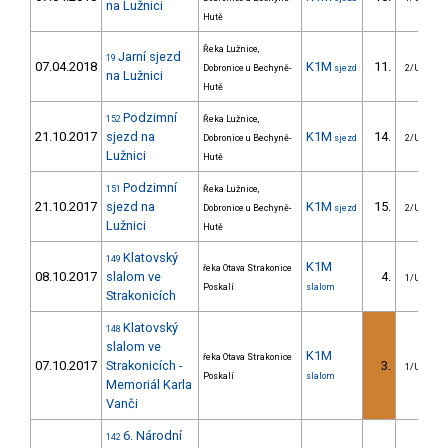
na Lužnici
Hutě
Řeka Lužnice,
Jarní sjezd
19
07.04.2018
K1M
11.
Dobronice u Bechyně-
sjezd
2/U23
na Lužnici
Hutě
Podzimní
152
Řeka Lužnice,
21.10.2017
sjezd na
K1M
14.
Dobronice u Bechyně-
sjezd
2/U23
Lužnici
Hutě
Podzimní
151
Řeka Lužnice,
21.10.2017
sjezd na
K1M
15.
Dobronice u Bechyně-
sjezd
2/U23
Lužnici
Hutě
Klatovský
149
K1M
řeka Otava Strakonice
08.10.2017
slalom ve
4.
1/U23
Poskalí
slalom
Strakonicích
Klatovský
148
slalom ve
K1M
řeka Otava Strakonice
07.10.2017
Strakonicích -
3.
1/U23
Poskalí
slalom
Memoriál Karla
Vanči
6. Národní
142