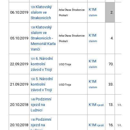
Klatovský
139
K1M
řeka Otava Strakonice
06.10.2019
slalom ve
2.
1/
Poskalí
slalom
Strakonicích
Klatovský
138
slalom ve
K1M
řeka Otava Strakonice
05.10.2019
Strakonicích -
4.
1/
Poskalí
slalom
Memoriál Karla
Vanči
6. Národní
131
K1M
22.09.2019
kontrolní
70.
USD Troja
slalom
závod v Troji
5. Národní
130
K1M
21.09.2019
kontrolní
33.
USD Troja
slalom
závod v Troji
Podzimní
149
20.10.2018
sjezd na
K1M
13.
sjezd
1/U23
Lužnici
Podzimní
150
20.10.2018
sjezd na
K1M
16.
sjezd
1/U23