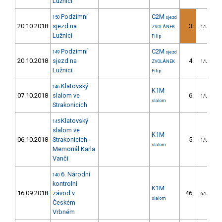
Lužnici
Podzimní
C2M
150
sjezd
20.10.2018
sjezd na
3.
ZVOLÁNEK
1/U23
Lužnici
Filip
Podzimní
C2M
149
sjezd
20.10.2018
sjezd na
4.
ZVOLÁNEK
1/U23
Lužnici
Filip
Klatovský
146
K1M
07.10.2018
slalom ve
6.
1/U23
slalom
Strakonicích
Klatovský
145
slalom ve
K1M
06.10.2018
Strakonicích -
5.
1/U23
slalom
Memoriál Karla
Vanči
6. Národní
140
kontrolní
K1M
16.09.2018
závod v
46.
6/U23
slalom
Českém
Vrbném