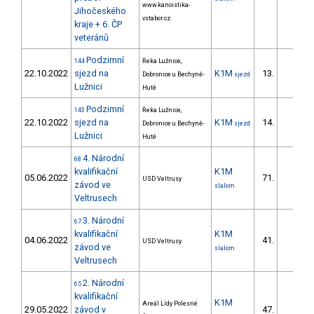
www.kanoistika-
Jihočeského
vstabor.cz.
kraje + 6. ČP
veteránů
Podzimní
144
Řeka Lužnice,
22.10.2022
sjezd na
K1M
13.
Dobronice u Bechyně-
sjezd
Lužnici
Hutě
Podzimní
143
Řeka Lužnice,
22.10.2022
sjezd na
K1M
14.
Dobronice u Bechyně-
sjezd
Lužnici
Hutě
4. Národní
68
kvalifikační
K1M
05.06.2022
71.
USD Veltrusy
závod ve
slalom
Veltrusech
3. Národní
67
kvalifikační
K1M
04.06.2022
41.
USD Veltrusy
závod ve
slalom
Veltrusech
2. Národní
65
kvalifikační
K1M
Areál Lídy Polesné
29.05.2022
závod v
47.