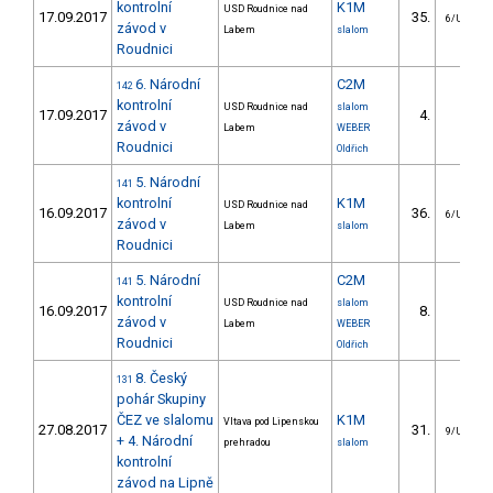
kontrolní
K1M
USD Roudnice nad
17.09.2017
35.
6/U23
závod v
Labem
slalom
Roudnici
6. Národní
C2M
142
kontrolní
USD Roudnice nad
slalom
17.09.2017
4.
závod v
Labem
WEBER
Roudnici
Oldřich
5. Národní
141
kontrolní
K1M
USD Roudnice nad
16.09.2017
36.
6/U23
závod v
Labem
slalom
Roudnici
5. Národní
C2M
141
kontrolní
USD Roudnice nad
slalom
16.09.2017
8.
závod v
Labem
WEBER
Roudnici
Oldřich
8. Český
131
pohár Skupiny
ČEZ ve slalomu
K1M
Vltava pod Lipenskou
27.08.2017
31.
9/U23
+ 4. Národní
prehradou
slalom
kontrolní
závod na Lipně