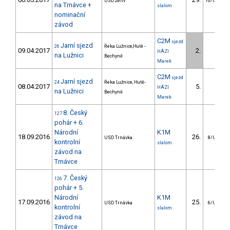
USD Želiv
10/U23
na Trnávce +
slalom
nominační
závod
C2M
sjezd
Jarní sjezd
26
Řeka Lužnice,Hutě -
09.04.2017
2.
HÁZI
na Lužnici
Bechyně
Marek
C2M
sjezd
Jarní sjezd
24
Řeka Lužnice, Hutě-
08.04.2017
5.
HÁZI
na Lužnici
Bechyně
Marek
8. Český
127
pohár + 6.
Národní
K1M
18.09.2016
26.
USD Trnávka
8/U23
kontrolní
slalom
závod na
Trnávce
7. Český
126
pohár + 5.
Národní
K1M
17.09.2016
25.
USD Trnávka
6/U23
kontrolní
slalom
závod na
Trnávce