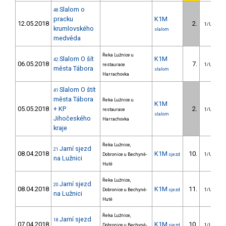
Slalom o
48
pracku
K1M
12.05.2018
2.
1/U23
krumlovského
slalom
medvěda
Řeka Lužnice u
Slalom O šít
K1M
42
06.05.2018
7.
restaurace
1/U23
města Tábora
slalom
Harrachovka
Slalom O štít
41
města Tábora
Řeka Lužnice u
K1M
05.05.2018
+ KP
2.
restaurace
1/U23
slalom
Jihočeského
Harrachovka
kraje
Řeka Lužnice,
Jarní sjezd
21
08.04.2018
K1M
10.
Dobronice u Bechyně-
sjezd
1/U23
na Lužnici
Hutě
Řeka Lužnice,
Jarní sjezd
20
08.04.2018
K1M
11.
Dobronice u Bechyně-
sjezd
1/U23
na Lužnici
Hutě
Řeka Lužnice,
Jarní sjezd
18
07.04.2018
K1M
10.
Dobronice u Bechyně-
sjezd
1/U23