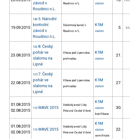
11/U23
závod v
Roudnici n/L
slalom
Roudnici n.L.
5. Národní
149
kontrolní
K1M
Slalomový kanál v
19.09.2015
5.
1/U23
závod v
Roudnici n/L
slalom
Roudnici n.L.
8. Český
126
pohár ve
K1M
Vltava pod Lipenskou
23.08.2015
21.
slalomu na
prehradou
slalom
Lipně
7. Český
125
pohár ve
K1M
Vltava pod Lipenskou
22.08.2015
27.
slalomu na
prehradou
slalom
Lipně
K1M
01.08.2015
Vodácký areál Lídy
WAVE 2015
30.
110
slalom
02.08.2015
Polesné České Vrbné
kvalifikace
K1M
01.08.2015
Vodácký areál Lídy
WAVE 2015
22.
110
slalom
02.08.2015
Polesné České Vrbné
semifinále