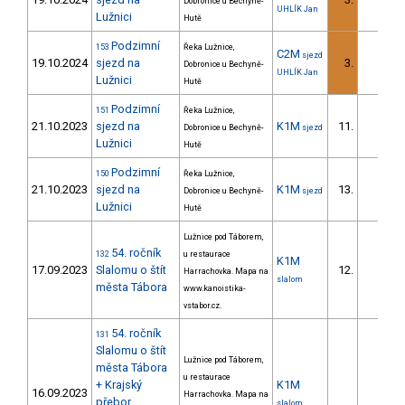
Dobronice u Bechyně-
UHLÍK Jan
Lužnici
Hutě
Podzimní
153
Řeka Lužnice,
C2M
sjezd
19.10.2024
sjezd na
3.
Dobronice u Bechyně-
UHLÍK Jan
Lužnici
Hutě
Podzimní
151
Řeka Lužnice,
21.10.2023
sjezd na
K1M
11.
Dobronice u Bechyně-
sjezd
Lužnici
Hutě
Podzimní
150
Řeka Lužnice,
21.10.2023
sjezd na
K1M
13.
Dobronice u Bechyně-
sjezd
Lužnici
Hutě
Lužnice pod Táborem,
54. ročník
132
u restaurace
K1M
17.09.2023
Slalomu o štít
12.
Harrachovka. Mapa na
slalom
města Tábora
www.kanoistika-
vstabor.cz.
54. ročník
131
Slalomu o štít
Lužnice pod Táborem,
města Tábora
u restaurace
+ Krajský
K1M
16.09.2023
Harrachovka. Mapa na
přebor
slalom