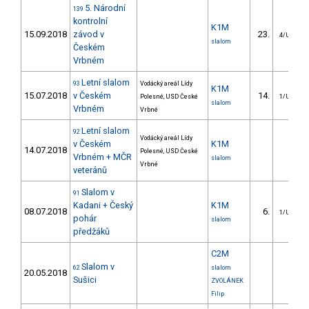
5. Národní
139
kontrolní
K1M
15.09.2018
závod v
23.
4/U23
slalom
Českém
Vrbném
Letní slalom
93
Vodácký areál Lídy
K1M
15.07.2018
v Českém
14.
Polesné, USD České
1/U23
slalom
Vrbném
Vrbné
Letní slalom
92
Vodácký areál Lídy
v Českém
K1M
14.07.2018
Polesné, USD České
Vrbném + MČR
slalom
Vrbné
veteránů
Slalom v
91
Kadani + Český
K1M
08.07.2018
6.
1/U23
pohár
slalom
předžáků
C2M
Slalom v
62
slalom
20.05.2018
Sušici
ZVOLÁNEK
Filip