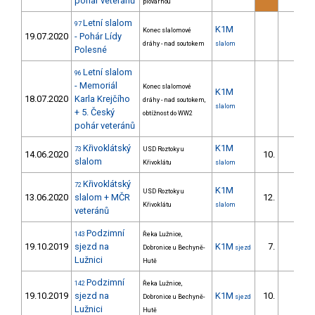
pohár veteránů
plovárnou
Letní slalom
97
K1M
Konec slalomové
19.07.2020
- Pohár Lídy
dráhy - nad soutokem
slalom
Polesné
Letní slalom
96
- Memoriál
Konec slalomové
K1M
18.07.2020
Karla Krejčího
dráhy - nad soutokem,
slalom
+ 5. Český
obtížnost do WW2
pohár veteránů
Křivoklátský
K1M
73
USD Roztoky u
14.06.2020
10.
slalom
Křivoklátu
slalom
Křivoklátský
72
K1M
USD Roztoky u
13.06.2020
slalom + MČR
12.
Křivoklátu
slalom
veteránů
Podzimní
143
Řeka Lužnice,
19.10.2019
sjezd na
K1M
7.
Dobronice u Bechyně-
sjezd
Lužnici
Hutě
Podzimní
142
Řeka Lužnice,
19.10.2019
sjezd na
K1M
10.
Dobronice u Bechyně-
sjezd
Lužnici
Hutě