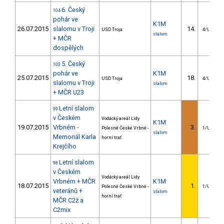
6. Český
104
pohár ve
K1M
26.07.2015
slalomu v Troji
14.
USD Troja
4/U23
slalom
+ MČR
dospělých
5. Český
103
pohár ve
K1M
25.07.2015
18.
USD Troja
4/U23
slalomu v Troji
slalom
+ MČR U23
Letní slalom
99
v Českém
Vodácký areál Lídy
K1M
19.07.2015
Vrbném -
3.
Polesné České Vrbné -
1/U23
slalom
Memoriál Karla
horní trať
Krejčího
Letní slalom
98
v Českém
Vodácký areál Lídy
Vrbném + MČR
K1M
18.07.2015
1.
Polesné České Vrbné -
1/U23
veteránů +
slalom
horní trať
MČR C2ž a
C2mix