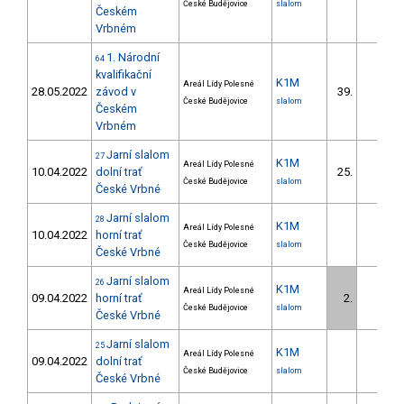
České Budějovice
slalom
Českém
Vrbném
1. Národní
64
kvalifikační
K1M
Areál Lídy Polesné
28.05.2022
závod v
39.
České Budějovice
slalom
Českém
Vrbném
Jarní slalom
27
K1M
Areál Lídy Polesné
10.04.2022
dolní trať
25.
České Budějovice
slalom
České Vrbné
Jarní slalom
28
K1M
Areál Lídy Polesné
10.04.2022
horní trať
České Budějovice
slalom
České Vrbné
Jarní slalom
26
K1M
Areál Lídy Polesné
09.04.2022
horní trať
2.
České Budějovice
slalom
České Vrbné
Jarní slalom
25
K1M
Areál Lídy Polesné
09.04.2022
dolní trať
České Budějovice
slalom
České Vrbné