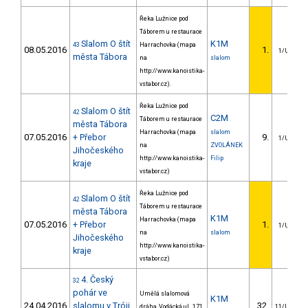
Řeka Lužnice pod
Táborem u restaurace
Slalom O štít
K1M
43
Harrachovka (mapa
08.05.2016
1.
1/U23
města Tábora
na
slalom
http://www.kanoistika-
vstabor.cz).
Řeka Lužnice pod
Slalom O štít
42
C2M
Táborem u restaurace
města Tábora
Harrachovka (mapa
slalom
07.05.2016
+ Přebor
9.
1/U23
na
ZVOLÁNEK
Jihočeského
http://www.kanoistika-
Filip
kraje
vstabor.cz)
Řeka Lužnice pod
Slalom O štít
42
Táborem u restaurace
města Tábora
K1M
Harrachovka (mapa
07.05.2016
+ Přebor
1.
1/U23
na
slalom
Jihočeského
http://www.kanoistika-
kraje
vstabor.cz)
4. Český
32
pohár ve
Umělá slalomová
K1M
24.04.2016
slalomu v Tróji
32.
dráha, Vodácká ul., 171
11/U23