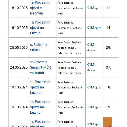
Podzimní
144
Řeka Lužnice,
18.10.2025
sjezd v
K1M
11.
Dobronice u Bechyně-
sjezd
Bechyni
Hutě
Podzimní
151
Řeka Lužnice,
18.10.2025
sjezd na
K1M
14.
Dobronice u Bechyně-
sjezd
Lužnici
Hutě
Řeka Otava , Sušice -
Slalom v
K1M
56
25.05.2025
29.
nádraží, kemp u
4/
Sušici
slalom
železničního mostu
Slalom v
55
Řeka Otava , Sušice -
K1M
24.05.2025
Sušici + MČR
37.
nádraží, kemp u
4/
slalom
veteránů
železničního mostu
Podzimní
153
Řeka Lužnice,
19.10.2024
sjezd na
K1M
8.
Dobronice u Bechyně-
sjezd
Lužnici
Hutě
Podzimní
152
Řeka Lužnice,
19.10.2024
sjezd na
K1M
9.
Dobronice u Bechyně-
sjezd
Lužnici
Hutě
Podzimní
152
Řeka Lužnice,
C2M
sjezd
19.10.2024
sjezd na
3.