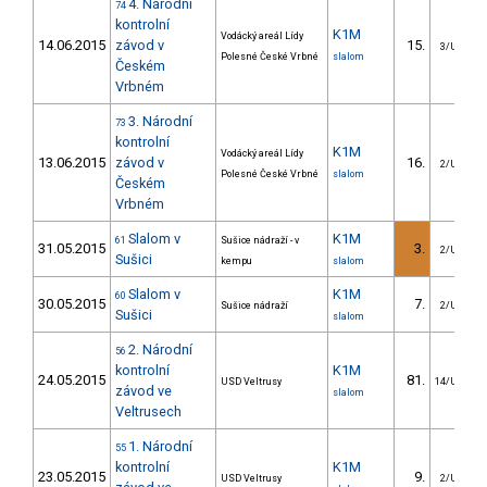
4. Národní
74
kontrolní
K1M
Vodácký areál Lídy
14.06.2015
závod v
15.
3/U23
Polesné České Vrbné
slalom
Českém
Vrbném
3. Národní
73
kontrolní
K1M
Vodácký areál Lídy
13.06.2015
závod v
16.
2/U23
Polesné České Vrbné
slalom
Českém
Vrbném
Slalom v
K1M
61
Sušice nádraží - v
31.05.2015
3.
2/U23
Sušici
kempu
slalom
Slalom v
K1M
60
30.05.2015
7.
Sušice nádraží
2/U23
Sušici
slalom
2. Národní
56
kontrolní
K1M
24.05.2015
81.
USD Veltrusy
14/U23
závod ve
slalom
Veltrusech
1. Národní
55
kontrolní
K1M
23.05.2015
9.
USD Veltrusy
2/U23