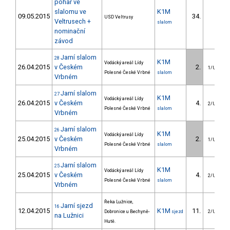
pohár ve
slalomu ve
K1M
09.05.2015
34.
USD Veltrusy
Veltrusech +
slalom
nominační
závod
Jarní slalom
28
K1M
Vodácký areál Lídy
26.04.2015
v Českém
2.
1/U23
Polesné České Vrbné
slalom
Vrbném
Jarní slalom
27
K1M
Vodácký areál Lídy
26.04.2015
v Českém
4.
2/U23
Polesné České Vrbné
slalom
Vrbném
Jarní slalom
26
K1M
Vodácký areál Lídy
25.04.2015
v Českém
2.
1/U23
Polesné České Vrbné
slalom
Vrbném
Jarní slalom
25
K1M
Vodácký areál Lídy
25.04.2015
v Českém
4.
2/U23
Polesné České Vrbné
slalom
Vrbném
Řeka Lužnice,
Jarní sjezd
16
12.04.2015
K1M
11.
Dobronice u Bechyně-
sjezd
2/U23
na Lužnici
Hutě.