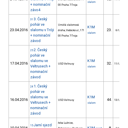
slalom
+ nominační
00 Praha 7-Troja
závo4
3. Český
31
pohár ve
Umělá slalomová
K1M
23.04.2016
slalomu v Tróji
23.
dráha, Vodácká ul., 171
6/U23
slalom
+ nominační
00 Praha 7-Troja
závod
2. Český
25
pohár ve
slalomu ve
K1M
17.04.2016
32.
USD Veltrusy
11/U23
Veltrusech +
slalom
nominační
závod
1. Český
24
pohár ve
slalomu ve
K1M
16.04.2016
44.
USD Veltrusy
13/U23
Veltrusech +
slalom
nominační
závod
řeka Lužnice,
Jarní sjezd
15
10.04.2016
K1M
8.