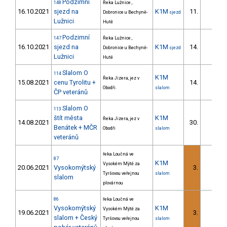
Podzimní
148
Řeka Lužnice ,
16.10.2021
sjezd na
K1M
11.
Dobronice u Bechyně-
sjezd
Lužnici
Hutě
Podzimní
147
Řeka Lužnice ,
16.10.2021
sjezd na
K1M
14.
Dobronice u Bechyně-
sjezd
Lužnici
Hutě
Slalom O
114
K1M
Řeka Jizera, jez v
15.08.2021
cenu Tyrolitu +
14.
Obodři.
slalom
ČP veteránů
Slalom O
113
štít města
K1M
Řeka Jizera, jez v
14.08.2021
30.
Benátek + MČR
Obodři
slalom
veteránů
řeka Loučná ve
87
K1M
Vysokém Mýtě za
20.06.2021
Vysokomýtský
3.
Tyršovou veřejnou
slalom
slalom
plovárnou
86
řeka Loučná ve
Vysokomýtský
K1M
Vysokém Mýtě za
19.06.2021
3.
slalom + Český
Tyršovou veřejnou
slalom