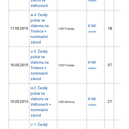
závod ve
slalom
Veltrusech
4. Český
48
pohár ve
slalomu na
K1M
17.05.2015
18.
USD Trnávka
Trnávce +
slalom
nominační
závod
3. Český
47
pohár ve
slalomu na
K1M
16.05.2015
37.
USD Trnávka
Trnávce +
slalom
nominační
závod
2. Český
38
pohár ve
slalomu ve
K1M
10.05.2015
27.
USD Veltrusy
Veltrusech +
slalom
nominační
závod
1. Český
37