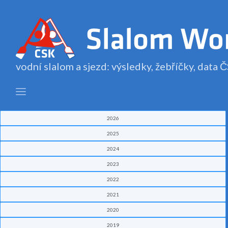
vodní slalom a sjezd: výsledky, žebříčky, data
2026
2025
2024
2023
2022
2021
2020
2019