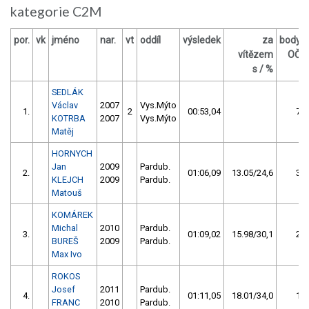
kategorie C2M
por.
vk
jméno
nar.
vt
oddíl
výsledek
za
body
vítězem
OČ
s / %
SEDLÁK
Václav
2007
Vys.Mýto
1.
2
00:53,04
7
KOTRBA
2007
Vys.Mýto
Matěj
HORNYCH
Jan
2009
Pardub.
2.
01:06,09
13.05/24,6
3
KLEJCH
2009
Pardub.
Matouš
KOMÁREK
Michal
2010
Pardub.
3.
01:09,02
15.98/30,1
2
BUREŠ
2009
Pardub.
Max Ivo
ROKOS
Josef
2011
Pardub.
4.
01:11,05
18.01/34,0
1
FRANC
2010
Pardub.