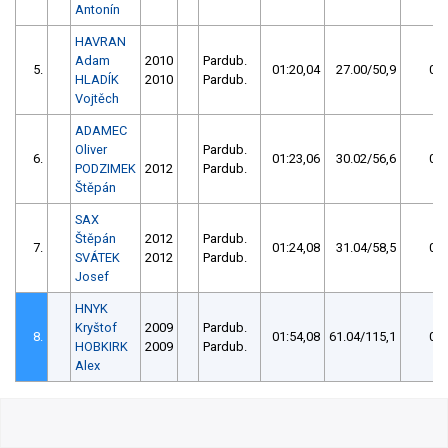
Antonín
HAVRAN
Adam
2010
Pardub.
5.
01:20,04
27.00/50,9
0
HLADÍK
2010
Pardub.
Vojtěch
ADAMEC
Oliver
Pardub.
6.
01:23,06
30.02/56,6
0
PODZIMEK
2012
Pardub.
Štěpán
SAX
Štěpán
2012
Pardub.
7.
01:24,08
31.04/58,5
0
SVÁTEK
2012
Pardub.
Josef
HNYK
Kryštof
2009
Pardub.
8.
01:54,08
61.04/115,1
0
HOBKIRK
2009
Pardub.
Alex