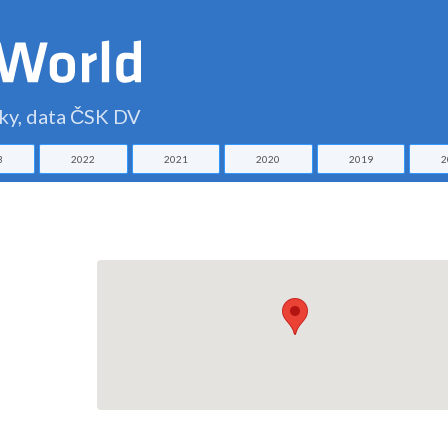
čky, data ČSK DV
3
2022
2021
2020
2019
2