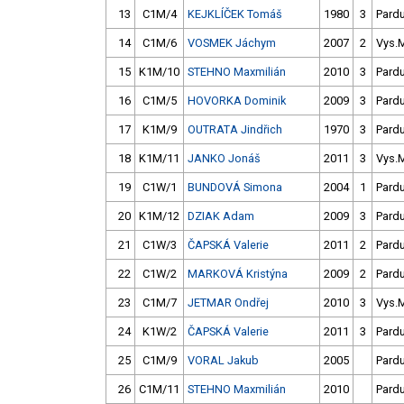
13
C1M/4
KEJKLÍČEK Tomáš
1980
3
Pard
14
C1M/6
VOSMEK Jáchym
2007
2
Vys.
15
K1M/10
STEHNO Maxmilián
2010
3
Pard
16
C1M/5
HOVORKA Dominik
2009
3
Pard
17
K1M/9
OUTRATA Jindřich
1970
3
Pard
18
K1M/11
JANKO Jonáš
2011
3
Vys.
19
C1W/1
BUNDOVÁ Simona
2004
1
Pard
20
K1M/12
DZIAK Adam
2009
3
Pard
21
C1W/3
ČAPSKÁ Valerie
2011
2
Pard
22
C1W/2
MARKOVÁ Kristýna
2009
2
Pard
23
C1M/7
JETMAR Ondřej
2010
3
Vys.
24
K1W/2
ČAPSKÁ Valerie
2011
3
Pard
25
C1M/9
VORAL Jakub
2005
Pard
26
C1M/11
STEHNO Maxmilián
2010
Pard