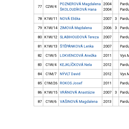
POZNEROVÁ Magdalena
2004
Pard
77
C2W/4
ŠKOLOUDÍKOVÁ Hana
2004
Pard
78
K1W/11
NOVÁ Eliška
2007
3
Pard
79
K1W/14
ZIMOVÁ Majdalena
2006
3
Pard
80
K1W/12
SLABIHOUDOVÁ Tereza
2007
Pard
81
K1W/13
ŠTĚPÁNKOVÁ Lenka
2007
Pard
82
C1W/5
LOKVENCOVÁ Anežka
2011
Vys.
83
C1W/4
KEJKLÍČKOVÁ Nela
2012
Pard
84
C1M/7
NÝVLT David
2012
Vys.
85
C1M/26
ROKOS Josef
2011
Pard
86
K1W/15
VRÁNOVÁ Anastázie
2007
3
Pard
87
C1W/6
VAŠINOVÁ Magdalena
2013
Pard