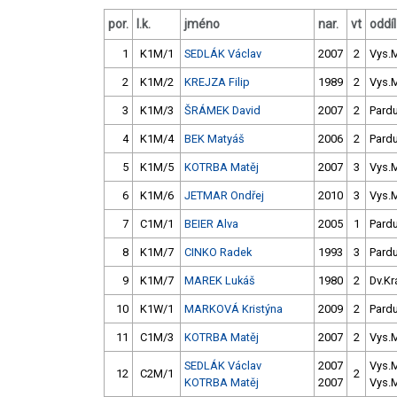
por.
l.k.
jméno
nar.
vt
oddíl
1
K1M/1
SEDLÁK Václav
2007
2
Vys.
2
K1M/2
KREJZA Filip
1989
2
Vys.
3
K1M/3
ŠRÁMEK David
2007
2
Pard
4
K1M/4
BEK Matyáš
2006
2
Pard
5
K1M/5
KOTRBA Matěj
2007
3
Vys.
6
K1M/6
JETMAR Ondřej
2010
3
Vys.
7
C1M/1
BEIER Alva
2005
1
Pard
8
K1M/7
CINKO Radek
1993
3
Pard
9
K1M/7
MAREK Lukáš
1980
2
Dv.Krá
10
K1W/1
MARKOVÁ Kristýna
2009
2
Pard
11
C1M/3
KOTRBA Matěj
2007
2
Vys.
SEDLÁK Václav
2007
Vys.
12
C2M/1
2
KOTRBA Matěj
2007
Vys.