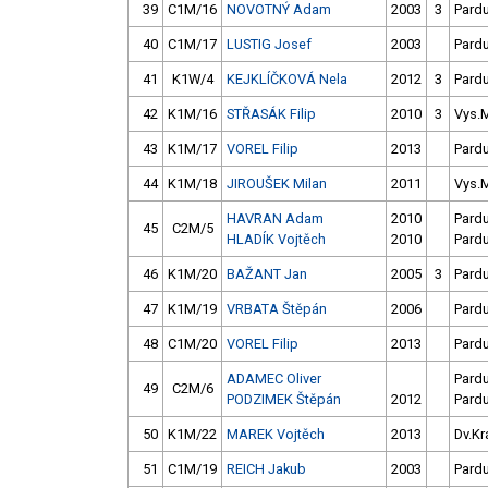
39
C1M/16
NOVOTNÝ Adam
2003
3
Pard
40
C1M/17
LUSTIG Josef
2003
Pard
41
K1W/4
KEJKLÍČKOVÁ Nela
2012
3
Pard
42
K1M/16
STŘASÁK Filip
2010
3
Vys.
43
K1M/17
VOREL Filip
2013
Pard
44
K1M/18
JIROUŠEK Milan
2011
Vys.
HAVRAN Adam
2010
Pard
45
C2M/5
HLADÍK Vojtěch
2010
Pard
46
K1M/20
BAŽANT Jan
2005
3
Pard
47
K1M/19
VRBATA Štěpán
2006
Pard
48
C1M/20
VOREL Filip
2013
Pard
ADAMEC Oliver
Pard
49
C2M/6
PODZIMEK Štěpán
2012
Pard
50
K1M/22
MAREK Vojtěch
2013
Dv.Krá
51
C1M/19
REICH Jakub
2003
Pard