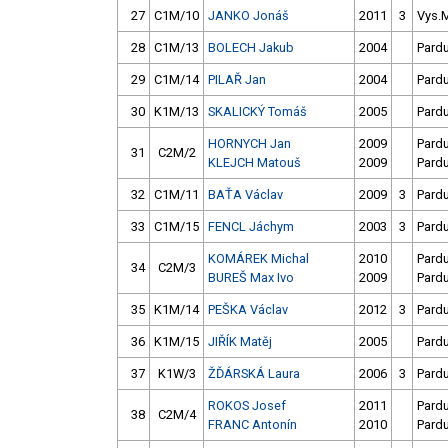
27
C1M/10
JANKO Jonáš
2011
3
Vys.
28
C1M/13
BOLECH Jakub
2004
Pard
29
C1M/14
PILAŘ Jan
2004
Pard
30
K1M/13
SKALICKÝ Tomáš
2005
Pard
HORNYCH Jan
2009
Pard
31
C2M/2
KLEJCH Matouš
2009
Pard
32
C1M/11
BAŤA Václav
2009
3
Pard
33
C1M/15
FENCL Jáchym
2003
3
Pard
KOMÁREK Michal
2010
Pard
34
C2M/3
BUREŠ Max Ivo
2009
Pard
35
K1M/14
PEŠKA Václav
2012
3
Pard
36
K1M/15
JIŘÍK Matěj
2005
Pard
37
K1W/3
ŽĎÁRSKÁ Laura
2006
3
Pard
ROKOS Josef
2011
Pard
38
C2M/4
FRANC Antonín
2010
Pard