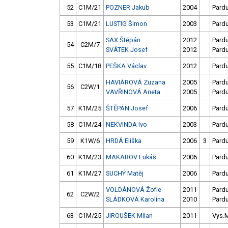
52
C1M/21
POZNER Jakub
2004
Pard
53
C1M/21
LUSTIG Šimon
2003
Pard
SAX Štěpán
2012
Pard
54
C2M/7
SVÁTEK Josef
2012
Pard
55
C1M/18
PEŠKA Václav
2012
Pard
HAVIÁROVÁ Zuzana
2005
Pard
56
C2W/1
VAVŘINOVÁ Aneta
2005
Pard
57
K1M/25
ŠTĚPÁN Josef
2006
Pard
58
C1M/24
NEKVINDA Ivo
2003
Pard
59
K1W/6
HRDÁ Eliška
2006
3
Pard
60
K1M/23
MAKAROV Lukáš
2006
Pard
61
K1M/27
SUCHÝ Matěj
2006
Pard
VOLDÁNOVÁ Žofie
2011
Pard
62
C2W/2
SLÁDKOVÁ Karolína
2010
Pard
63
C1M/25
JIROUŠEK Milan
2011
Vys.