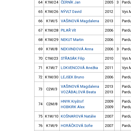
64
K1M/24
ČERNÍK Jan
2005
3
Pard
65
K1M/26
NÝVLT David
2012
Vys.
66
K1W/5
VAŠINOVÁ Magdalena
2013
Pard
67
K1M/28
PILAŘ Vít
2006
Pard
68
K1M/29
NEKUT Martin
2006
Pard
69
K1W/8
NEKVINDOVÁ Anna
2006
3
Pard
70
C1M/23
STŘASÁK Filip
2010
Vys.
71
K1W/7
LOKVENCOVÁ Anežka
2011
Vys.
72
K1M/30
LEJSEK Bruno
2006
Pard
VAŠINOVÁ Magdalena
2013
Pard
73
C2W/3
VOZÁBALOVÁ Beata
2013
Pard
HNYK Kryštof
2009
Pard
74
C2M/8
HOBKIRK Alex
2009
Pard
75
K1W/10
KOŠNAROVÁ Natálie
2007
Pard
76
K1W/9
HORÁČKOVÁ Sofie
2007
Pard