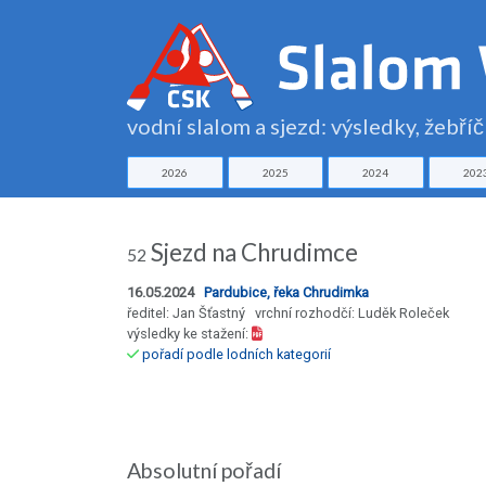
vodní slalom a sjezd: výsledky, žebří
2026
2025
2024
202
Sjezd na Chrudimce
52
16.05.2024
Pardubice, řeka Chrudimka
ředitel: Jan Šťastný vrchní rozhodčí: Luděk Roleček
výsledky ke stažení:
pořadí podle lodních kategorií
Absolutní pořadí