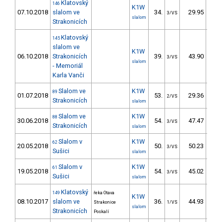
Klatovský
146
K1W
07.10.2018
slalom ve
34.
29.95
2
3/VS
slalom
Strakonicích
Klatovský
145
slalom ve
K1W
06.10.2018
Strakonicích
39.
43.90
4
3/VS
slalom
- Memoriál
Karla Vanči
Slalom ve
K1W
89
01.07.2018
53.
29.36
3
2/VS
Strakonicích
slalom
Slalom ve
K1W
88
30.06.2018
54.
47.47
4
3/VS
Strakonicích
slalom
Slalom v
K1W
62
20.05.2018
50.
50.23
6
3/VS
Sušici
slalom
Slalom v
K1W
61
19.05.2018
54.
45.02
5
3/VS
Sušici
slalom
Klatovský
149
řeka Otava
K1W
08.10.2017
slalom ve
36.
44.93
4
Strakonice
1/VS
slalom
Strakonicích
Poskalí