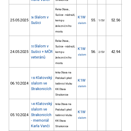
Strakonice
Řeka Otava ,
Sušice - nádraží,
Slalom v
K1W
56
25.05.2025
55.
52.56
5
kemp u
1/SV
Sušici
slalom
železničního
mostu
Řeka Otava ,
Slalom v
55
Sušice - nádraží,
K1W
24.05.2025
Sušici + MČR
56.
42.94
5
kemp u
2/SV
slalom
veteránů
železničního
mostu
řeka Otava na
Klatovský
150
Podskalí před
K1W
06.10.2024
slalom ve
loděnicí klubu
slalom
Strakonicích
KK Otava
Strakonice
Klatovský
149
řeka Otava na
slalom ve
Podskalí před
K1W
05.10.2024
Strakonicích
loděnicí klubu
slalom
- memoriál
KK Otava
Karla Vanči
Strakonice