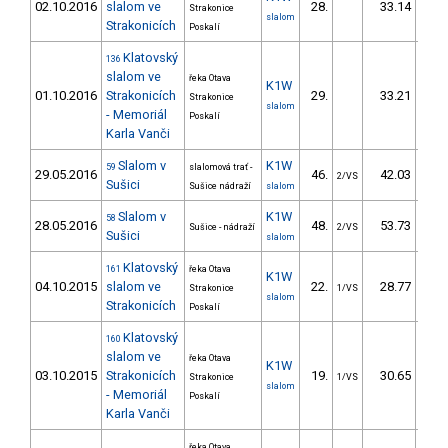
02.10.2016
slalom ve
28.
33.14
3
Strakonice
slalom
Strakonicích
Poskalí
Klatovský
136
slalom ve
řeka Otava
K1W
01.10.2016
Strakonicích
29.
33.21
3
Strakonice
slalom
- Memoriál
Poskalí
Karla Vanči
Slalom v
K1W
59
slalomová trať -
29.05.2016
46.
42.03
4
2/VS
Sušici
Sušice nádraží
slalom
Slalom v
K1W
58
28.05.2016
48.
53.73
6
Sušice - nádraží
2/VS
Sušici
slalom
Klatovský
161
řeka Otava
K1W
04.10.2015
slalom ve
22.
28.77
2
Strakonice
1/VS
slalom
Strakonicích
Poskalí
Klatovský
160
slalom ve
řeka Otava
K1W
03.10.2015
Strakonicích
19.
30.65
2
Strakonice
1/VS
slalom
- Memoriál
Poskalí
Karla Vanči
řeka Otava,