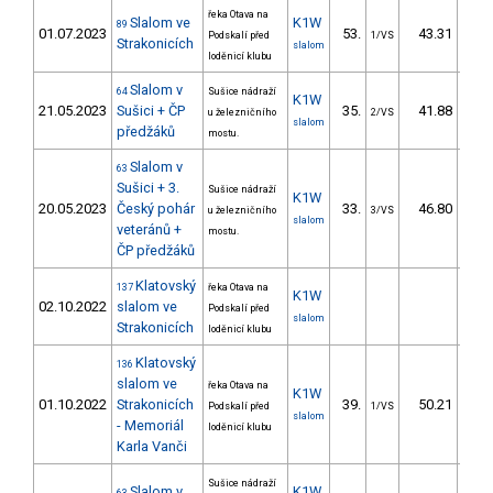
řeka Otava na
Slalom ve
K1W
89
01.07.2023
53.
43.31
4
Podskalí před
1/VS
Strakonicích
slalom
loděnicí klubu
Slalom v
64
Sušice nádraží
K1W
21.05.2023
Sušici + ČP
35.
41.88
5
u železničního
2/VS
slalom
předžáků
mostu.
Slalom v
63
Sušici + 3.
Sušice nádraží
K1W
20.05.2023
Český pohár
33.
46.80
5
u železničního
3/VS
slalom
veteránů +
mostu.
ČP předžáků
Klatovský
137
řeka Otava na
K1W
02.10.2022
slalom ve
Podskalí před
slalom
Strakonicích
loděnicí klubu
Klatovský
136
slalom ve
řeka Otava na
K1W
01.10.2022
Strakonicích
39.
50.21
5
Podskalí před
1/VS
slalom
- Memoriál
loděnicí klubu
Karla Vanči
Sušice nádraží
Slalom v
K1W