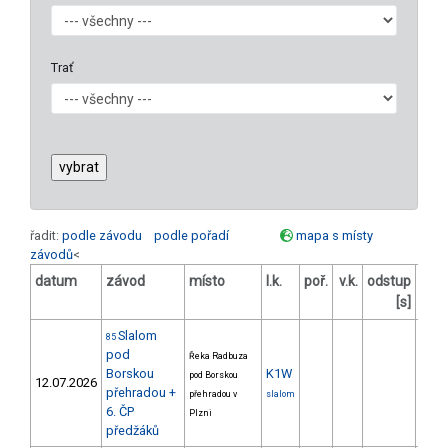
Trať
řadit:
podle závodu
podle pořadí
mapa s místy
závodů
<
datum
závod
místo
l.k.
poř.
v.k.
odstup
ods
[s]
Slalom
85
pod
Řeka Radbuza
Borskou
K1W
pod Borskou
12.07.2026
přehradou +
přehradou v
slalom
6. ČP
Plzni
předžáků