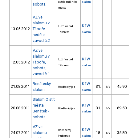
u železničního
slalom
sobota
mostu
VZ ve
slalomu v
K1W
Lužnice pod
13.05.2012
Táboře.
Táborem
slalom
neděle,
závod č.2
VZ ve
slalomu v
K1W
Lužnice pod
12.05.2012
Táboře,
Táborem
slalom
sobota,
závod č.1
Benátecký
K1W
21.08.2011
31.
45.90
4
Obodřecký jez
6/V
slalom
slalom
Slalom O štít
města
K1W
20.08.2011
31.
69.50
6
Obodřecký jez
6/V
Benátek -
slalom
sobota
VZ ve
K1W
Ohře peřej
24.07.2011
slalomu -
18.
35.80
3
1/V
Hubertus
slalom