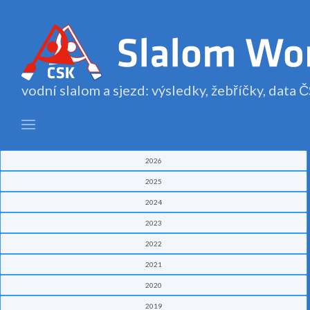
vodní slalom a sjezd: výsledky, žebříčky, data
2026
2025
2024
2023
2022
2021
2020
2019