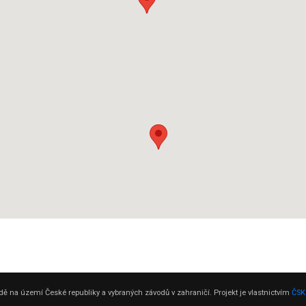
ě na území České republiky a vybraných závodů v zahraničí. Projekt je vlastnictvím
ČSK