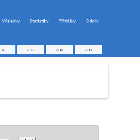
Výsledky
Statistiky
Přihlášky
Oddíly
018
2017
2016
2015