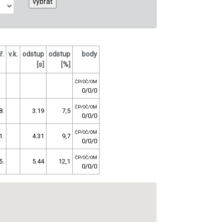
ř.
v.k.
odstup
odstup
body
[s]
[%]
ČP/OČ/OM
0/0/0
ČP/OČ/OM
8.
3.19
7,5
0/0/0
ČP/OČ/OM
1.
4.31
9,7
0/0/0
ČP/OČ/OM
5.
5.44
12,1
0/0/0