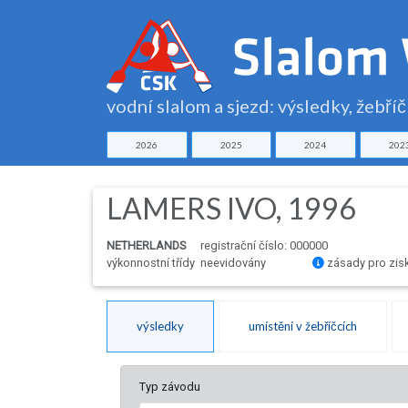
vodní slalom a sjezd: výsledky, žebří
2026
2025
2024
202
LAMERS IVO, 1996
NETHERLANDS
registrační číslo: 000000
výkonnostní třídy neevidovány
zásady pro zis
výsledky
umístění v žebříčcích
Typ závodu