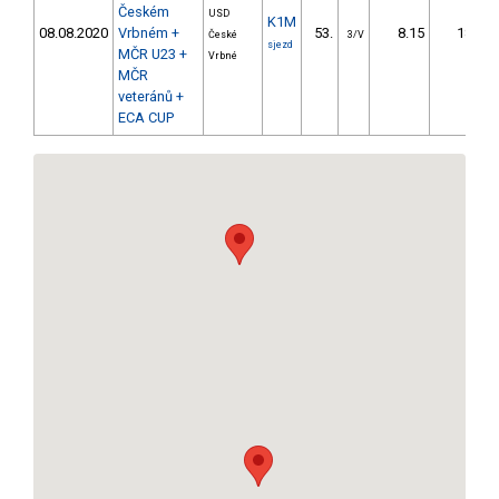
Českém
USD
K1M
08.08.2020
Vrbném +
53.
8.15
18,1
České
3/V
sjezd
MČR U23 +
Vrbné
MČR
veteránů +
ECA CUP