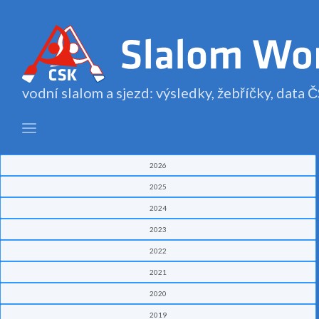
vodní slalom a sjezd: výsledky, žebříčky, data
2026
2025
2024
2023
2022
2021
2020
2019