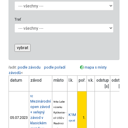
Trať
řadit:
podle závodu
podle pořadí
mapa s místy
závodů
<
datum
závod
místo
l.k.
poř.
v.k.
odstup
odstup
[s]
[%]
92
Mezinárodní
řeka Labe
open závod
v úseku
+ veřejný
Kyškovice -
K1M
05.07.2023
závod v
1.
cíl USD v
sjezd
klasickém
Roudnici