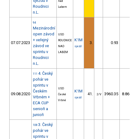
sjezdu v
nad
Roudnici
Labem
n.L.
94
Mezinárodní
open závod
USD
+ veřejný
K1M
ROUDNICE
07.07.2023
3.
0.93
1,6
závod ve
NAD
sjezd
sprintu v
LABEM
Roudnici
n.L.
4. Český
111
pohár ve
sprintu v
USD
Českém
K1M
09.08.2020
41.
3960.35
8.869,8
České
2/V
Vrbném +
sjezd
Vrbné
ECA CUP
senioři a
junioři
3. Český
108
pohár ve
sprintu v