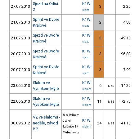
Sjezd na Orlici
K1W
27.07.2013
3.
2.20
2
sjezd
Sprint ve Dvoře
K1W
21.07.2013
2.
4.80
Králové
sjezd
Sjezd ve Dvoře
K1W
21.07.2013
3.
49.10
Králové
sjezd
Sjezd ve Dvoře
K1W
20.07.2013
3.
96.80
Králové
sjezd
Sprint ve Dvoře
K1W
20.07.2013
3.
7.90
Králové
sjezd
Slalom ve
K1W
23.06.2013
6.
14.20
1/ZS
Vysokém Mýtě
slalom
Slalom ve
K1W
22.06.2013
11.
72.70
3/ZS
Vysokém Mýtě
slalom
řeka Orlice v
VZ ve slalomu -
K1W
úseku
30.09.2012
neděle, závod
24.
41.10
3/ZS
loděnice SK
slalom
č.2
Třebechovice