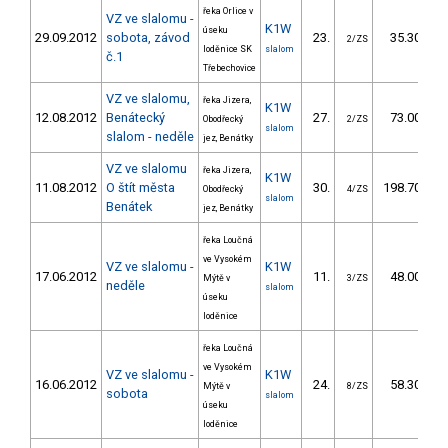
řeka Orlice v
VZ ve slalomu -
K1W
úseku
29.09.2012
sobota, závod
23.
35.30
2/ZS
loděnice SK
slalom
č.1
Třebechovice
VZ ve slalomu,
řeka Jizera,
K1W
12.08.2012
Benátecký
27.
73.00
Obodřecký
2/ZS
slalom
slalom - neděle
jez, Benátky
VZ ve slalomu
řeka Jizera,
K1W
11.08.2012
O štít města
30.
198.70
Obodřecký
4/ZS
slalom
Benátek
jez, Benátky
řeka Loučná
ve Vysokém
VZ ve slalomu -
K1W
17.06.2012
11.
48.00
Mýtě v
3/ZS
neděle
slalom
úseku
loděnice
řeka Loučná
ve Vysokém
VZ ve slalomu -
K1W
16.06.2012
24.
58.30
Mýtě v
8/ZS
sobota
slalom
úseku
loděnice