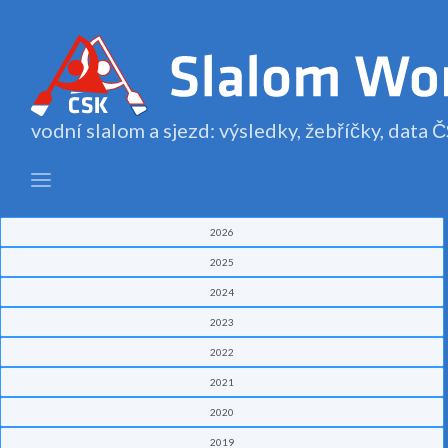
vodní slalom a sjezd: výsledky, žebříčky, data
2026
2025
2024
2023
2022
2021
2020
2019