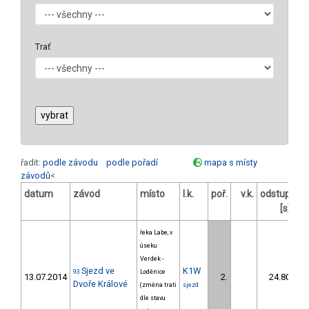
Trať
řadit:
podle závodu
podle pořadí
mapa s místy
závodů
<
datum
závod
místo
l.k.
poř.
v.k.
odstup
od
[s]
řeka Labe, v
úseku
Verdek -
Sjezd ve
K1W
93
Loděnice
13.07.2014
2.
24.80
Dvoře Králové
(změna trati
sjezd
dle stavu