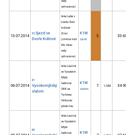
vody
vyhrazena)
řeka Labe v
úseku Dvůr
králové -
Sjezd ve
K1W
92
Žireč
13.07.2014
3.
33.60
Dvoře Králové
(změna trati
sjezd
dle stavu
vody
vyhrazena)
řeka Loučná
ve Vysokém
Mýtě
81
K1W
loděnice
06.07.2014
Vysokomýtský
7.
34.90
1/DM
SKK za
slalom
slalom
Tyršovou
Veřejnou
plovárnou
řeka Loučná
ve Vysokém
Mýtě
80
K1W
loděnice