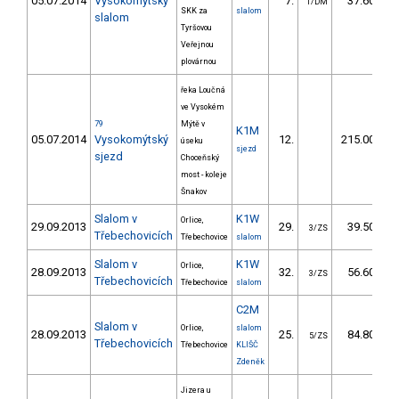
05.07.2014
Vysokomýtský
7.
37.60
1/DM
SKK za
slalom
slalom
Tyršovou
Veřejnou
plovárnou
řeka Loučná
ve Vysokém
79
Mýtě v
K1M
05.07.2014
Vysokomýtský
12.
215.00
úseku
sjezd
sjezd
Choceňský
most - koleje
Šnakov
Slalom v
K1W
Orlice,
29.09.2013
29.
39.50
3/ZS
Třebechovicích
Třebechovice
slalom
Slalom v
K1W
Orlice,
28.09.2013
32.
56.60
3/ZS
Třebechovicích
Třebechovice
slalom
C2M
Slalom v
Orlice,
slalom
28.09.2013
25.
84.80
5/ZS
Třebechovicích
Třebechovice
KLIŠČ
Zdeněk
Jizera u