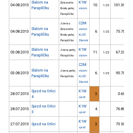
Slalom na
K1W
Železného
04.08.2013
10.
101.30
1/ZS
Paraplíčku
Brodu peřej
slalom
Paraplíčko
C2M
Jizera u
Slalom na
Železného
slalom
04.08.2013
6.
75.70
1/ZS
Paraplíčku
Brodu peřej
KLIŠČ
Paraplíčko
Zdeněk
Slalom na
K1W
Jizera, peřej
03.08.2013
11.
67.20
1/ZS
Paraplíčku
Paraplíčko
slalom
C2M
Slalom na
Jizera, peřej
slalom
03.08.2013
6.
95.70
1/ZS
Paraplíčku
Paraplíčko
KLIŠČ
Zdeněk
Sjezd na Orlici
K1W
28.07.2013
3.
0.60
4
sjezd
Sjezd na Orlici
K1W
28.07.2013
4.
76.80
3
sjezd
K1W
27.07.2013
Sjezd na Orlici
3.
73.50
sjezd