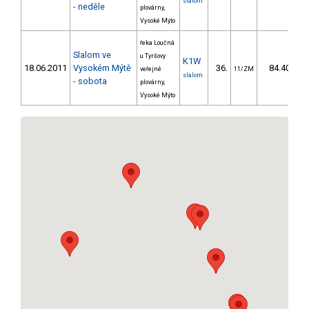
slalom
- neděle
plovárny,
Vysoké Mýto
řeka Loučná
Slalom ve
u Tyršovy
K1W
18.06.2011
Vysokém Mýtě
36.
84.40
veřejné
11/ZM
slalom
- sobota
plovárny,
Vysoké Mýto