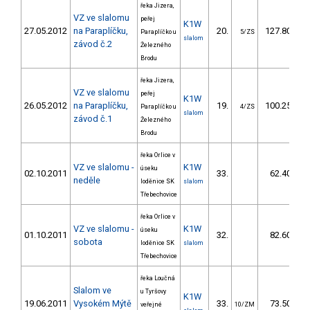
řeka Jizera,
VZ ve slalomu
peřej
K1W
27.05.2012
na Paraplíčku,
20.
127.80
Paraplíčko u
5/ZS
slalom
závod č.2
Železného
Brodu
řeka Jizera,
VZ ve slalomu
peřej
K1W
26.05.2012
na Paraplíčku,
19.
100.25
Paraplíčko u
4/ZS
slalom
závod č.1
Železného
Brodu
řeka Orlice v
VZ ve slalomu -
K1W
úseku
02.10.2011
33.
62.40
neděle
loděnice SK
slalom
Třebechovice
řeka Orlice v
VZ ve slalomu -
K1W
úseku
01.10.2011
32.
82.60
sobota
loděnice SK
slalom
Třebechovice
řeka Loučná
Slalom ve
u Tyršovy
K1W
19.06.2011
Vysokém Mýtě
33.
73.50
veřejné
10/ZM