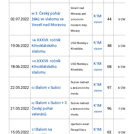
Veselí nad
3. Český pohár
86
Moravou pod
K1M
02.07.2022
žáků ve slalomu ve
44.
2
silničním
5/ZM
slalom
Veselí nad Moravou
mostem řeky
Moravy
XXXVII. ročník
146
K1M
USD Roztoky u
19.06.2022
Křivoklátského
48.
3
3/ZM
Křivoklátu
slalom
slalomu
XXXVII. ročník
145
K1M
USD Roztoky u
18.06.2022
Křivoklátského
68.
3
8/ZM
Křivoklátu
slalom
slalomu
Sušice nádraží
K1M
22.05.2022
Slalom v Sušici
97.
2
63
u železničního
8/ZM
slalom
mostu.
Slalom v Sušici + 3.
62
Sušice nádraží
K1M
21.05.2022
Český pohár
96.
3
u železničního
7/ZM
slalom
veteránů
mostu.
sportovní areál
Slalom na
K1M
57
Paraplíčko u
15.05.2022
63.
2
5/ZM