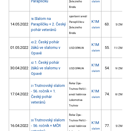
Paraplíčku
Železného
slalom
Brodu
sportovní areál
Slalom na
56
K1M
Paraplíčko u
14.05.2022
Paraplíčku + 2. Český
63.
2
5/ZM
Železného
slalom
pohár veteránů
Brodu
2. Český pohár
43
K1M
01.05.2022
žáků ve slalomu v
55.
4
USD OPAVA
11/ZM
slalom
Opavě
1. Český pohár
42
K1M
30.04.2022
žáků ve slalomu v
54.
4
USD OPAVA
9/ZM
slalom
Opavě
Řeka Úpa -
Trutnovský slalom
31
Trutnov Poříčí -
- 56. ročník + 1.
K1M
17.04.2022
74.
8
areál loděnice
8/ZM
Český pohár
slalom
Lokomotiva
veteránů
Trutnov
Řeka Úpa -
Trutnovský slalom
30
Trutnov Poříčí -
K1M
16.04.2022
- 56. ročník + MČR
77.
5
areál loděnice
5/ZM
slalom