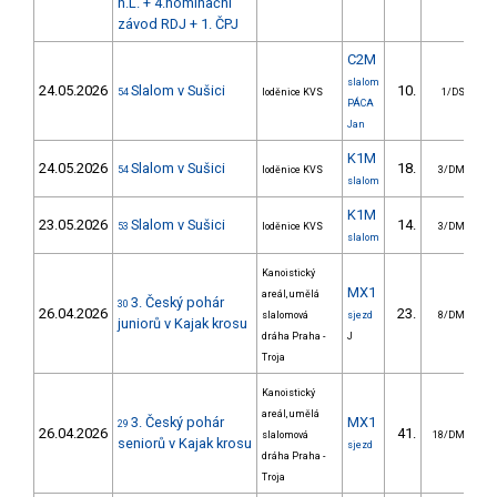
n.L. + 4.nominační
závod RDJ + 1. ČPJ
C2M
slalom
24.05.2026
Slalom v Sušici
10.
2
54
loděnice KVS
1/DS
PÁCA
Jan
K1M
24.05.2026
Slalom v Sušici
18.
54
loděnice KVS
3/DM
slalom
K1M
23.05.2026
Slalom v Sušici
14.
1
53
loděnice KVS
3/DM
slalom
Kanoistický
MX1
areál, umělá
3. Český pohár
30
26.04.2026
23.
slalomová
sjezd
8/DM
juniorů v Kajak krosu
dráha Praha -
J
Troja
Kanoistický
areál, umělá
3. Český pohár
MX1
29
26.04.2026
41.
slalomová
18/DM
seniorů v Kajak krosu
sjezd
dráha Praha -
Troja