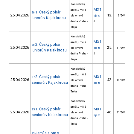
Kanoistický
MX1
areál, umělá
1. Český pohár
26
25.04.2026
13.
slalomová
sjezd
3/DM
junorů v Kajak krosu
dráha Praha -
J
Troja
Kanoistický
MX1
areál, umělá
2. Český pohár
28
25.04.2026
25.
slalomová
sjezd
11/DM
juniorů v Kajak krosu
dráha Praha -
J
Troja
Kanoistický
areál, umělá
2. Český pohár
MX1
27
25.04.2026
42.
slalomová
19/DM
seniorů v Kajak krosu
sjezd
dráha Praha -
Troja
Kanoistický
areál, umělá
1. Český pohár
MX1
25
25.04.2026
46.
slalomová
21/DM
seniorů v Kajak krosu
sjezd
dráha Praha -
Troja
Jarní slalom v
23