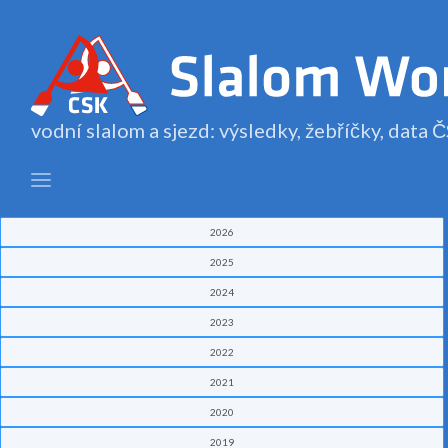
vodní slalom a sjezd: výsledky, žebříčky, data
2026
2025
2024
2023
2022
2021
2020
2019