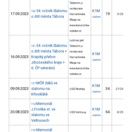
Táborem, u
restaurace
54. ročník Slalomu
K1M
132
17.09.2023
19.
Harrachovka.
3/ZS
o štít města Tábora
slalom
Mapa na
www.kanoistika-
vstabor.cz.
Lužnice pod
54. ročník Slalomu
131
Táborem, u
o štít města Tábora +
restaurace
K1M
16.09.2023
Krajský přebor
Harrachovka.
slalom
Jihočeského kraje +
Mapa na
6. ČP veteránů
www.kanoistika-
vstabor.cz.
MČR žáků ve
127
K1M
09.09.2023
slalomu na
34.
2
USD Roztoky
27/ZS
slalom
Křivoklátě
Memoriál
114
J.Froňka st. ve
K1M
20.08.2023
64.
2
USD Veltrusy
8/ZS
slalomu ve
slalom
Veltrusech
Memoriál
113