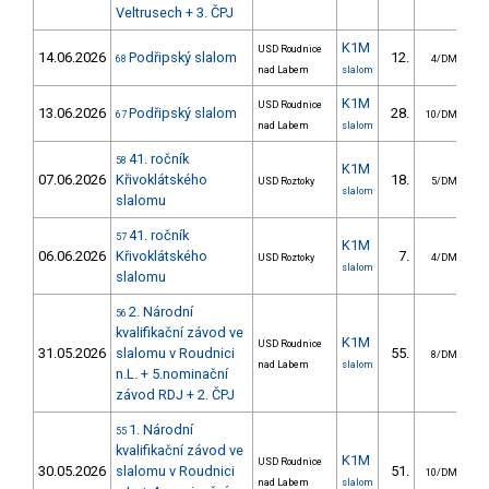
Veltrusech + 3. ČPJ
K1M
USD Roudnice
14.06.2026
Podřipský slalom
12.
1
68
4/DM
nad Labem
slalom
K1M
USD Roudnice
13.06.2026
Podřipský slalom
28.
2
67
10/DM
nad Labem
slalom
41. ročník
58
K1M
07.06.2026
Křivoklátského
18.
1
USD Roztoky
5/DM
slalom
slalomu
41. ročník
57
K1M
06.06.2026
Křivoklátského
7.
USD Roztoky
4/DM
slalom
slalomu
2. Národní
56
kvalifikační závod ve
K1M
USD Roudnice
31.05.2026
slalomu v Roudnici
55.
1
8/DM
nad Labem
slalom
n.L. + 5.nominační
závod RDJ + 2. ČPJ
1. Národní
55
kvalifikační závod ve
K1M
USD Roudnice
30.05.2026
slalomu v Roudnici
51.
2
10/DM
nad Labem
slalom