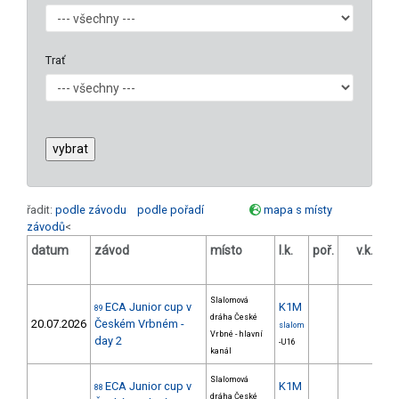
Trať
řadit:
podle závodu
podle pořadí
mapa s místy
závodů
<
datum
závod
místo
l.k.
poř.
v.k.
od
Slalomová
ECA Junior cup v
K1M
89
dráha České
20.07.2026
Českém Vrbném -
slalom
Vrbné - hlavní
day 2
-U16
kanál
Slalomová
ECA Junior cup v
K1M
88
dráha České