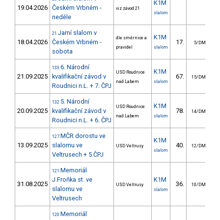
K1M
19.04.2026
Českém Vrbném -
viz závod 21
slalom
neděle
Jarní slalom v
21
K1M
dle směrnice a
18.04.2026
Českém Vrbném -
17.
5/DM
pravidel
slalom
sobota
6. Národní
133
K1M
USD Roudnice
21.09.2025
kvalifikační závod v
67.
1
15/DM
nad Labem
slalom
Roudnici n.L. + 7. ČPJ
5. Národní
132
K1M
USD Roudnice
20.09.2025
kvalifikační závod v
78.
2
14/DM
nad Labem
slalom
Roudnici n.L. + 6. ČPJ
MČR dorostu ve
127
K1M
13.09.2025
slalomu ve
40.
1
USD Veltrusy
12/DM
slalom
Veltrusech + 5.ČPJ
Memoriál
121
J.Froňka st. ve
K1M
31.08.2025
36.
1
USD Veltrusy
10/DM
slalomu ve
slalom
Veltrusech
Memoriál
120