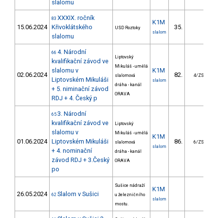
slalomu
XXXIX. ročník
83
K1M
15.06.2024
Křivoklátského
35.
1
USD Roztoky
slalom
slalomu
4. Národní
66
Liptovský
kvalifikační závod ve
Mikuláš - umělá
slalomu v
K1M
02.06.2024
82.
4
slalomová
4/ZS
Liptovském Mikuláši
slalom
dráha - kanál
+ 5. niminační závod
ORAVA
RDJ + 4. Český p
3. Národní
65
kvalifikační závod ve
Liptovský
slalomu v
Mikuláš - umělá
K1M
01.06.2024
Liptovském Mikuláši
86.
3
slalomová
6/ZS
slalom
+ 4. nominační
dráha - kanál
závod RDJ + 3.Český
ORAVA
po
Sušice nádraží
K1M
26.05.2024
Slalom v Sušici
62
u železničního
slalom
mostu.