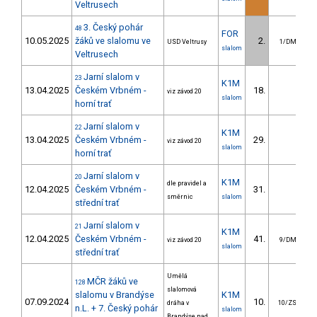
Veltrusech
3. Český pohár
48
FOR
10.05.2025
žáků ve slalomu ve
2.
USD Veltrusy
1/DM
slalom
Veltrusech
Jarní slalom v
23
K1M
13.04.2025
Českém Vrbném -
18.
1
viz závod 20
slalom
horní trať
Jarní slalom v
22
K1M
13.04.2025
Českém Vrbném -
29.
viz závod 20
slalom
horní trať
Jarní slalom v
20
K1M
dle pravidel a
12.04.2025
Českém Vrbném -
31.
1
směrnic
slalom
střední trať
Jarní slalom v
21
K1M
12.04.2025
Českém Vrbném -
41.
1
viz závod 20
9/DM
slalom
střední trať
Umělá
MČR žáků ve
128
slalomová
slalomu v Brandýse
K1M
07.09.2024
10.
dráha v
10/ZS
n.L. + 7. Český pohár
slalom
Brandýse nad