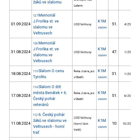
žáků ve slalomu
Labem.
Memoriál
127
J.Froňka st. ve
K1M
01.09.2024
51.
1
USD Veltrusy
4/ZS
slalomu ve
slalom
Veltrusech
Memoriál
126
J.Froňka st. ve
K1M
31.08.2024
47.
1
USD Veltrusy
1/ZS
slalomu ve
slalom
Veltrusech
Slalom O cenu
K1M
115
Řeka Jizera, jez
18.08.2024
31.
1
1/ZS
Tyrolitu
v Obodři.
slalom
Slalom O štít
114
města Benátek + 6.
K1M
Řeka Jizera, jez
17.08.2024
51.
1
8/ZS
Český pohár
v Obodři
slalom
veteránů
6. Český pohár
112
USD Veltrusy
žáků ve slalomu ve
K1M
11.08.2024
10.
(horní část
10/ZS
Veltrusech - horní
slalom
tratě)
trať