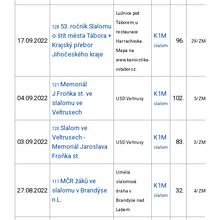
Lužnice pod
Táborem, u
53. ročník Slalomu
128
restaurace
o štít města Tábora +
K1M
17.09.2022
96.
6
Harrachovka.
29/ZM
Krajský přebor
slalom
Mapa na
Jihočeského kraje
www.kanoistika-
vstabor.cz.
Memoriál
121
J.Froňka st. ve
K1M
04.09.2022
102.
10
USD Veltrusy
5/ZM
slalomu ve
slalom
Veltrusech
Slalom ve
120
Veltrusech -
K1M
03.09.2022
83.
7
USD Veltrusy
3/ZM
Memoriál Jaroslava
slalom
Froňka st.
Umělá
MČR žáků ve
111
slalomová
K1M
27.08.2022
slalomu v Brandýse
32.
2
dráha v
4/ZM
slalom
n.L.
Brandýse nad
Labem.