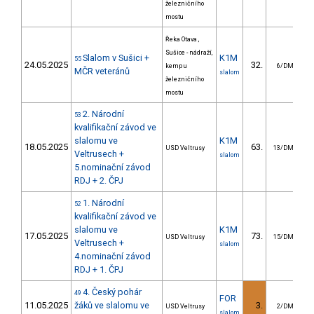
železničního
mostu
Řeka Otava ,
Sušice - nádraží,
Slalom v Sušici +
K1M
55
24.05.2025
32.
1
kemp u
6/DM
MČR veteránů
slalom
železničního
mostu
2. Národní
53
kvalifikační závod ve
slalomu ve
K1M
18.05.2025
63.
2
USD Veltrusy
13/DM
Veltrusech +
slalom
5.nominační závod
RDJ + 2. ČPJ
1. Národní
52
kvalifikační závod ve
slalomu ve
K1M
17.05.2025
73.
1
USD Veltrusy
15/DM
Veltrusech +
slalom
4.nominační závod
RDJ + 1. ČPJ
4. Český pohár
49
FOR
11.05.2025
žáků ve slalomu ve
3.
1
USD Veltrusy
2/DM
slalom