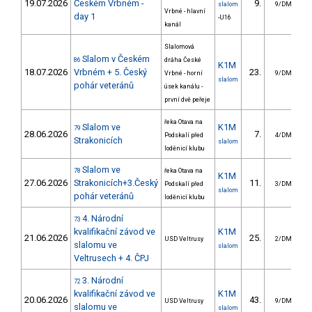
19.07.2026
Českém Vrbném -
9.
slalom
9/DM
Vrbné - hlavní
day 1
-U16
kanál
Slalomová
Slalom v Českém
86
dráha České
K1M
18.07.2026
Vrbném + 5. Český
23.
Vrbné - horní
9/DM
slalom
pohár veteránů
úsek kanálu -
první dvě peřeje
řeka Otava na
Slalom ve
K1M
79
28.06.2026
7.
Podskalí před
4/DM
Strakonicích
slalom
loděnicí klubu
Slalom ve
78
řeka Otava na
K1M
27.06.2026
Strakonicích+3.Český
11.
Podskalí před
3/DM
slalom
pohár veteránů
loděnicí klubu
4. Národní
73
kvalifikační závod ve
K1M
21.06.2026
25.
USD Veltrusy
2/DM
slalomu ve
slalom
Veltrusech + 4. ČPJ
3. Národní
72
kvalifikační závod ve
K1M
20.06.2026
43.
1
USD Veltrusy
9/DM
slalomu ve
slalom