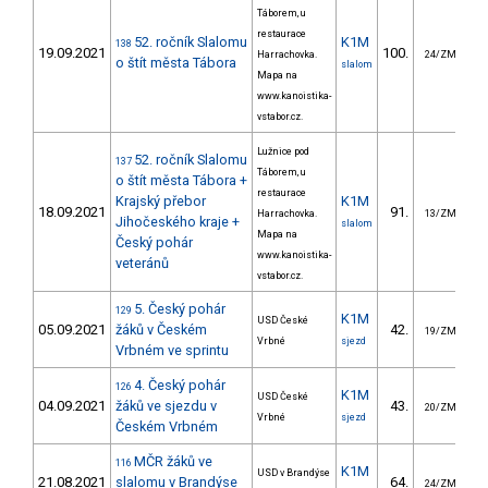
Táborem, u
restaurace
52. ročník Slalomu
K1M
138
19.09.2021
100.
4
Harrachovka.
24/ZM
o štít města Tábora
slalom
Mapa na
www.kanoistika-
vstabor.cz.
Lužnice pod
52. ročník Slalomu
137
Táborem, u
o štít města Tábora +
restaurace
Krajský přebor
K1M
18.09.2021
91.
3
Harrachovka.
13/ZM
Jihočeského kraje +
slalom
Mapa na
Český pohár
www.kanoistika-
veteránů
vstabor.cz.
5. Český pohár
129
K1M
USD České
05.09.2021
žáků v Českém
42.
1
19/ZM
Vrbné
sjezd
Vrbném ve sprintu
4. Český pohár
126
K1M
USD České
04.09.2021
žáků ve sjezdu v
43.
11
20/ZM
Vrbné
sjezd
Českém Vrbném
MČR žáků ve
116
K1M
USD v Brandýse
21.08.2021
slalomu v Brandýse
64.
4
24/ZM