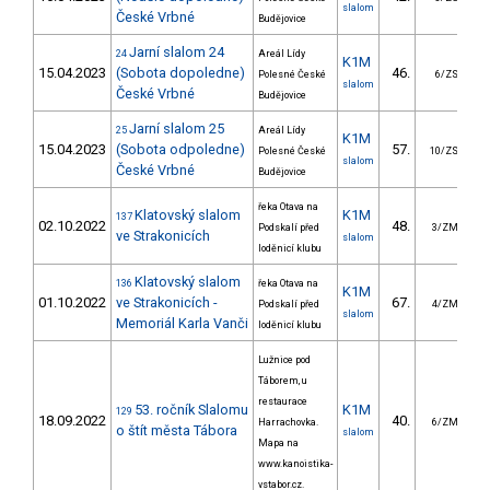
slalom
České Vrbné
Budějovice
Jarní slalom 24
24
Areál Lídy
K1M
15.04.2023
(Sobota dopoledne)
46.
2
Polesné České
6/ZS
slalom
České Vrbné
Budějovice
Jarní slalom 25
25
Areál Lídy
K1M
15.04.2023
(Sobota odpoledne)
57.
5
Polesné České
10/ZS
slalom
České Vrbné
Budějovice
řeka Otava na
Klatovský slalom
K1M
137
02.10.2022
48.
2
Podskalí před
3/ZM
ve Strakonicích
slalom
loděnicí klubu
Klatovský slalom
136
řeka Otava na
K1M
01.10.2022
ve Strakonicích -
67.
2
Podskalí před
4/ZM
slalom
Memoriál Karla Vanči
loděnicí klubu
Lužnice pod
Táborem, u
restaurace
53. ročník Slalomu
K1M
129
18.09.2022
40.
2
Harrachovka.
6/ZM
o štít města Tábora
slalom
Mapa na
www.kanoistika-
vstabor.cz.