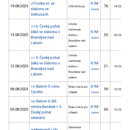
J.Froňka st. ve
K1M
19.08.2023
76.
3
USD Veltrusy
14/ZS
slalomu ve
slalom
Veltrusech
Umělá
6. Český pohár
112
slalomová
žáků ve slalomu v
K1M
13.08.2023
20.
1
dráha v
20/ZS
Brandýse nad
slalom
Brandýse nad
Labem
Labem.
Umělá
5. Český pohár
111
slalomová
žáků ve slalomu v
K1M
12.08.2023
21.
2
dráha v
19/ZS
Brandýse nad
slalom
Brandýse nad
Labem
Labem.
Slalom O cenu
K1M
110
Řeka Jizera, jez
06.08.2023
59.
2
13/ZS
Tyrolitu
v Obodři.
slalom
Slalom O štít
109
města Benátek + 5.
K1M
Řeka Jizera, jez
05.08.2023
65.
2
13/ZS
Český pohár
v Obodři.
slalom
veteránů
Slalomová
Memoriál Lídy