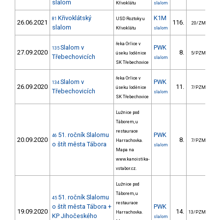
slalom
Křivoklátu
slalom
Křivoklátský
K1M
81
USD Roztoky u
26.06.2021
116.
15
20/ZM
slalom
Křivoklátu
slalom
řeka Orlice v
Slalom v
PWK
135
27.09.2020
8.
úseku loděnice
5/PZM
Třebechovicích
slalom
SK Třebechovice
řeka Orlice v
Slalom v
PWK
134
26.09.2020
11.
1
úseku loděnice
7/PZM
Třebechovicích
slalom
SK Třebechovice
Lužnice pod
Táborem, u
restaurace
51. ročník Slalomu
PWK
46
20.09.2020
8.
2
Harrachovka.
7/PZM
o štít města Tábora
slalom
Mapa na
www.kanoistika-
vstabor.cz.
Lužnice pod
Táborem, u
51. ročník Slalomu
45
restaurace
o štít města Tábora +
PWK
19.09.2020
14.
4
Harrachovka.
13/PZM
KP Jihočeského
slalom