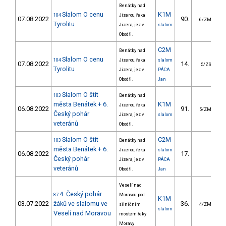
Benátky nad
Slalom O cenu
K1M
104
Jizerou, řeka
07.08.2022
90.
2
6/ZM
Tyrolitu
Jizera, jez v
slalom
Obodři.
C2M
Benátky nad
Slalom O cenu
104
Jizerou, řeka
slalom
07.08.2022
14.
6
5/ZS
Tyrolitu
Jizera, jez v
PÁCA
Obodři.
Jan
Slalom O štít
103
Benátky nad
města Benátek + 6.
K1M
Jizerou, řeka
06.08.2022
91.
5/ZM
Český pohár
Jizera, jez v
slalom
veteránů
Obodři.
Slalom O štít
C2M
103
Benátky nad
města Benátek + 6.
Jizerou, řeka
slalom
06.08.2022
17.
Český pohár
Jizera, jez v
PÁCA
veteránů
Obodři.
Jan
Veselí nad
4. Český pohár
87
Moravou pod
K1M
03.07.2022
žáků ve slalomu ve
36.
2
silničním
4/ZM
slalom
Veselí nad Moravou
mostem řeky
Moravy