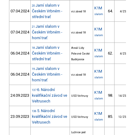
Jarní slalom v
20
K1M
07.04.2024
Českém Vrbném -
64.
4
viz závod 18
4/ZS
slalom
střední trať
Jarní slalom v
21
K1M
07.04.2024
Českém Vrbném -
viz závod 18
slalom
horní trať
Jarní slalom v
18
Areál Lídy
K1M
06.04.2024
Českém Vrbném -
62.
4
Polesné České
4/ZS
slalom
střední trať
Budějovice
Jarní slalom v
19
K1M
06.04.2024
Českém Vrbném -
viz závod 18
slalom
horní trať
6. Národní
137
K1M
24.09.2023
kvalifikační závod ve
98.
4
USD Veltrusy
14/ZS
slalom
Veltrusech
5. Národní
136
K1M
23.09.2023
kvalifikační závod ve
85.
3
USD Veltrusy
12/ZS
slalom
Veltrusech
Lužnice pod