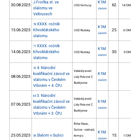
J.Froňka st. ve
K1M
30.08.2025
62.
2
USD Veltrusy
14/DM
slalomu ve
slalom
Veltrusech
XXXX. ročník
78
K1M
15.06.2025
Křivoklátského
25.
1
USD Roztoky
6/DM
slalom
slalomu
XXXX. ročník
77
K1M
14.06.2025
Křivoklátského
30.
1
USD Roztoky
5/DM
slalom
slalomu
4. Národní
70
Vodácký areál
kvalifikační závod ve
K1M
08.06.2025
Lídy Polesné Č.
slalomu v Českém
slalom
Budějovice
Vrbném + 4. ČPJ
3. Národní
69
Vodácký areál
kvalifikační závod ve
K1M
07.06.2025
Lídy Polesné Č.
slalomu v Českém
slalom
Budějovice
Vrbném + 3. ČPJ
Řeka Otava ,
Sušice - nádraží,
K1M
25.05.2025
Slalom v Sušici
15.
1
56
kemp u
1/DM
slalom