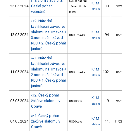
Slalom v Sušici 3.
61
Sušice nádraží
K1M
25.05.2024
Český pohár
30.
1
u železničního
3/ZS
slalom
veteránů
mostu.
2. Národní
47
kvalifikační závod ve
slalomu na Trnávce +
K1M
12.05.2024
94.
3
USD Trnávka
8/ZS
3.nominační závod
slalom
RDJ + 2. Český pohár
juniorů
1. Národní
46
kvalifikační závod ve
slalomu na Trnávce +
K1M
11.05.2024
102.
8
USD Trnávka
8/ZS
2.nominační závod
slalom
RDJ + 1. Český pohár
juniorů
2. Český pohár
43
K1M
05.05.2024
žáků ve slalomu v
9.
USD Opava
9/ZS
slalom
Opavě
1. Český pohár
42
K1M
04.05.2024
žáků ve slalomu v
11.
1
USD Opava
11/ZS
slalom
Opavě