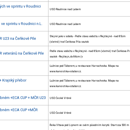
ých ve sprintu v Roudnici
USD Roudnice nad Labem
ve sprintu v Roudnici n.L.
USD Roudnice nad Labem
Stejně jako v sobotu - Podle stavu vodočtu v Rejštejně - nad 85cm
R U23 na Čeňkově Pile
(včetně) trať Čeňkova Pila soutok
Podle stavu vodočtu v Rejštejně - nad 85cm (včetně) trať Čeňkova Pi
R veteránů na Čeňkově Pile
soutok - Rejštejn, do 84cm (v
Lužnice pod Táborem, u restaurace Harrachovka. Mapa na
www.kanoistika-vstabor.cz.
+ Krajský přebor
Lužnice pod Táborem, u restaurace Harrachovka. Mapa na
www.kanoistika-vstabor.cz.
 Vrbném +ECA CUP + MČR U23
USD České Vrbné
 Vrbném +ECA CUP +MČR
USD České Vrbné
Řeka Vltava pod Lipnem ve svém původním korytě. Start cca 500 m