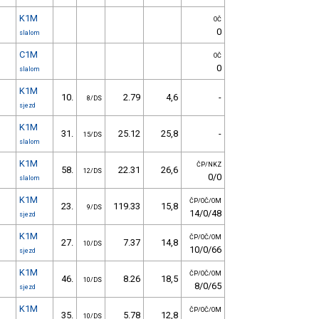
K1M
OČ
0
slalom
C1M
OČ
0
slalom
K1M
10.
2.79
4,6
-
8/DS
sjezd
K1M
31.
25.12
25,8
-
15/DS
slalom
K1M
ČP/NKZ
58.
22.31
26,6
12/DS
0/0
slalom
K1M
ČP/OČ/OM
23.
119.33
15,8
9/DS
14/0/48
sjezd
K1M
ČP/OČ/OM
27.
7.37
14,8
10/DS
10/0/66
sjezd
K1M
ČP/OČ/OM
46.
8.26
18,5
10/DS
8/0/65
sjezd
K1M
ČP/OČ/OM
35.
5.78
12,8
10/DS