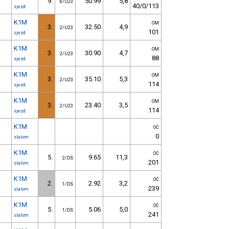
9.
50.99
5,8
6/U23
40/0/113
sjezd
K1M
OM
3.
32.50
4,9
2/U23
101
sjezd
K1M
OM
3.
30.90
4,7
2/U23
88
sjezd
K1M
OM
3.
35.10
5,3
2/U23
114
sjezd
K1M
OM
3.
23.40
3,5
2/U23
114
sjezd
K1M
OČ
0
slalom
K1M
OČ
5.
9.65
11,3
2/DS
201
slalom
K1M
OČ
2.
2.92
3,2
1/DS
239
slalom
K1M
OČ
5.
5.06
5,0
1/DS
241
slalom