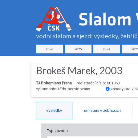
vodní slalom a sjezd: výsledky, žebří
2026
2025
2024
202
Brokeš Marek, 2003
TJ Bohemians Praha
registrační číslo: 001063
výkonnostní třídy neevidovány
zásady pro zis
výsledky
umístění v žebříčcích
Typ závodu