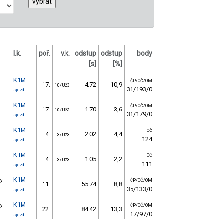
l.k.
poř.
v.k.
odstup
odstup
body
[s]
[%]
K1M
ČP/OČ/OM
17.
4.72
10,9
10/U23
31/193/0
sjezd
K1M
ČP/OČ/OM
17.
1.70
3,6
10/U23
31/179/0
sjezd
K1M
OČ
4.
2.02
4,4
3/U23
124
sjezd
K1M
OČ
4.
1.05
2,2
3/U23
111
sjezd
K1M
ny
ČP/OČ/OM
11.
55.74
8,8
35/133/0
sjezd
K1M
ny
ČP/OČ/OM
22.
84.42
13,3
17/97/0
sjezd