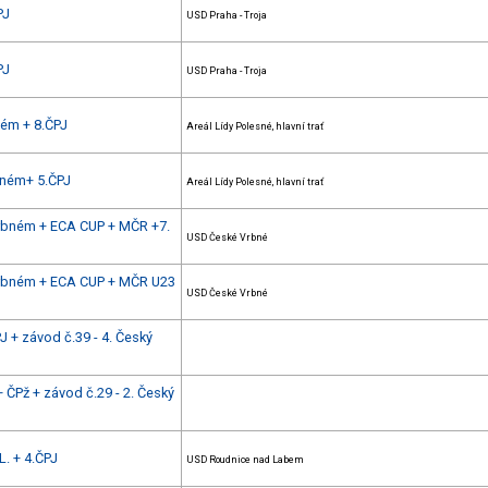
PJ
USD Praha - Troja
PJ
USD Praha - Troja
ném + 8.ČPJ
Areál Lídy Polesné, hlavní trať
bném+ 5.ČPJ
Areál Lídy Polesné, hlavní trať
Vrbném + ECA CUP + MČR +7.
USD České Vrbné
Vrbném + ECA CUP + MČR U23
USD České Vrbné
 + závod č.39 - 4. Český
 ČPž + závod č.29 - 2. Český
L. + 4.ČPJ
USD Roudnice nad Labem