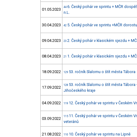
6. Český pohár ve sprintu + MČR dospěl
44
01.05.2023
n.L.
30.04.2023
5. Český pohár ve sprintu +MČR dorostu 
42
09.04.2023
2. Český pohár v klasickém sjezdu + MČ
23
08.04.2023
1. Český pohár v klasickém sjezdu + MČ
21
18.09.2022
53. ročník Slalomu o štít města Tábora
129
53. ročník Slalomu o štít města Tábora 
128
17.09.2022
Jihočeského kraje
04.09.2022
12. Český pohár ve sprintu v Českém
119
11. Český pohár ve sprintu v Českém
115
03.09.2022
veteránů
21.08.2022
10. Český pohár ve sprintu na Lipně
110