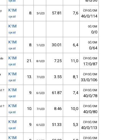
8/0/36
sjezd
K1M
ny
ČP/OČ/OM
8.
57.81
7,6
5/U23
46/0/114
sjezd
K1M
OČ/OM
0/0
sjezd
K1M
OČ/OM
8.
30.01
6,4
1/U23
0/64
sjezd
K1M
 do
ČP/OČ/OM
21.
7.25
11,0
8/U23
17/0/87
sjezd
K1M
a
ČP/OČ/OM
13.
3.55
8,1
7/U23
33/0/106
sjezd
K1M
íl ?
ČP/OČ/OM
9.
61.87
7,4
6/U23
40/0/78
sjezd
K1M
íl ?
ČP/OČ/OM
10.
8.46
10,0
7/U23
40/0/80
sjezd
K1M
ČP/OČ/OM
9.
51.33
5,3
6/U23
40/0/113
sjezd
K1M
ČP/OČ/OM