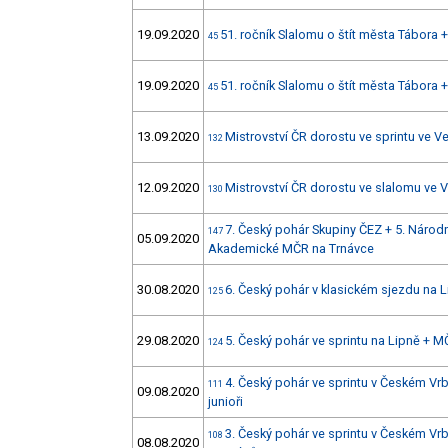
19.09.2020
51. ročník Slalomu o štít města Tábora 
45
19.09.2020
51. ročník Slalomu o štít města Tábora 
45
13.09.2020
Mistrovství ČR dorostu ve sprintu ve V
132
12.09.2020
Mistrovství ČR dorostu ve slalomu ve 
130
7. Český pohár Skupiny ČEZ + 5. Národn
147
05.09.2020
Akademické MČR na Trnávce
30.08.2020
6. Český pohár v klasickém sjezdu na 
125
29.08.2020
5. Český pohár ve sprintu na Lipně + 
124
4. Český pohár ve sprintu v Českém Vr
111
09.08.2020
junioři
3. Český pohár ve sprintu v Českém 
108
08.08.2020