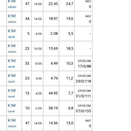
K1M
NKZ
47.
22.45
24,7
14/DS
0
slalom
K1M
NKZ
44.
18.97
19,6
14/DS
0
slalom
K1M
5.
2.08
5,5
-
4/DS
sjezd
K1M
23.
15.69
18,5
-
13/DS
slalom
K1M
ČP/OČ/OM
33.
4.49
10,3
8/DS
17/0/88
sjezd
K1M
ČP/OČ/OM
25.
4.79
11,2
5/DS
29/0/118
sjezd
K1M
ČP/OČ/OM
13.
44.95
7,7
4/DS
31/0/111
sjezd
K1M
ČP/OČ/OM
10.
38.19
6,8
2/DS
37/0/135
sjezd
K1M
NKZ
47.
14.56
15,0
14/DS
0
slalom