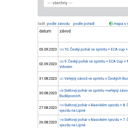
řadit:
podle závodu
podle pořadí
mapa s 
datum
závod
03.09.2023
10. Český pohár ve sprintu + ECA cup
125
9. Český pohár ve sprintu + ECA Cup 
123
02.09.2023
Vrbném
31.08.2023
Veřejný závod ve sprintu v Českých Bu
121
Světový pohár ve sprintu +veřejný závo
120
30.08.2023
Budějovicích
Světový pohár v klasickém sjezdu + 8.
119
27.08.2023
sjezdu na Lipně
Světový pohár v klasickém sjezdu + 7.
118
26.08.2023
sjezdu na Lipně