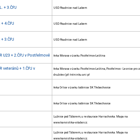
L. + 3.ČPJ
USD Roudnice nad Labem
. + 4.ČPJ
USD Roudnice nad Labem
. + 3.ČPJ
USD Roudnice nad Labem
R U23 + 2.ČPJ v Postřelmově
řeka Morava v úseku Postřelmov-Leština
R veteránů + 1.ČPJ v
řeka Morava v úseku Postřelmov-Leština, Postřelmov - Lesnice pro 
družstev (při tréninku ani př
řeka Orlice v úseku loděnice SK Třebechovice
řeka Orlice v úseku loděnice SK Třebechovice
Lužnice pod Táborem, u restaurace Harrachovka. Mapa na
www.kanoistika-vstabor.cz.
Lužnice pod Táborem, u restaurace Harrachovka. Mapa na
www.kanoistika-vstabor.cz.