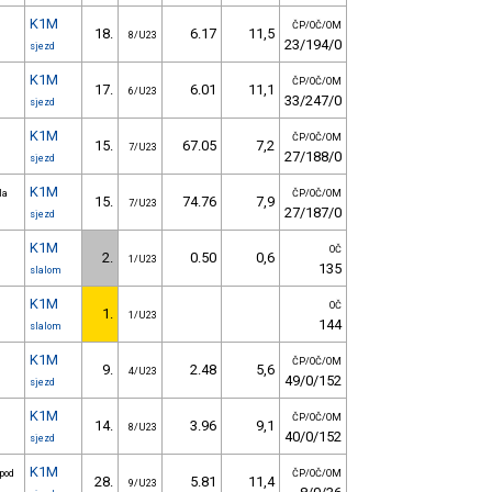
K1M
ČP/OČ/OM
18.
6.17
11,5
8/U23
23/194/0
sjezd
K1M
ČP/OČ/OM
17.
6.01
11,1
6/U23
33/247/0
sjezd
K1M
ČP/OČ/OM
15.
67.05
7,2
7/U23
27/188/0
sjezd
K1M
la
ČP/OČ/OM
15.
74.76
7,9
7/U23
27/187/0
sjezd
K1M
OČ
2.
0.50
0,6
1/U23
135
slalom
K1M
OČ
1.
1/U23
144
slalom
K1M
ČP/OČ/OM
9.
2.48
5,6
4/U23
49/0/152
sjezd
K1M
ČP/OČ/OM
14.
3.96
9,1
8/U23
40/0/152
sjezd
K1M
 pod
ČP/OČ/OM
28.
5.81
11,4
9/U23