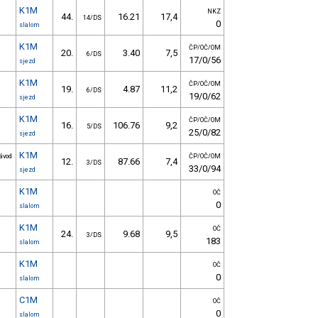
K1M
NKZ
44.
16.21
17,4
14/DS
0
slalom
K1M
ČP/OČ/OM
20.
3.40
7,5
6/DS
17/0/56
sjezd
K1M
ČP/OČ/OM
19.
4.87
11,2
6/DS
19/0/62
sjezd
K1M
ČP/OČ/OM
16.
106.76
9,2
5/DS
25/0/82
sjezd
K1M
závod
ČP/OČ/OM
12.
87.66
7,4
3/DS
33/0/94
sjezd
K1M
OČ
0
slalom
K1M
OČ
24.
9.68
9,5
3/DS
183
slalom
K1M
OČ
0
slalom
C1M
OČ
0
slalom