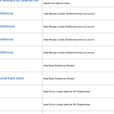
R veteránů na Čeňkově Pile
aktuálního vodního stavu
střelmova
reka Morava v úseku Postřelmov-most na Lesnici
ostřelmova
řeka Morava v úseku Postřelmov-most na Lesnici
střelmova
řeka Morava v úseku Postřelmov-most na Lesnici
střelmova
řeka Morava v úseku Postřelmov-most na Lesnici.
řeka Otava Strakonice Poskalí
oriál Karla Vanči
řeka Otava Strakonice Poskalí
řeka Orlice v úseku loděnice SK Třebechovice
řeka Orlice v úseku loděnice SK Třebechovice