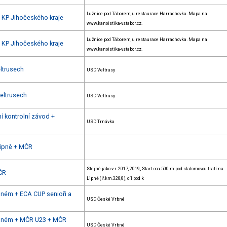
Lužnice pod Táborem, u restaurace Harrachovka. Mapa na
+ KP Jihočeského kraje
www.kanoistika-vstabor.cz.
Lužnice pod Táborem, u restaurace Harrachovka. Mapa na
+ KP Jihočeského kraje
www.kanoistika-vstabor.cz.
eltrusech
USD Veltrusy
Veltrusech
USD Veltrusy
í kontrolní závod +
USD Trnávka
Lipně + MČR
Stejné jako v r. 2017, 2019,, Start cca 500 m pod slalomovou tratí na
MČR
Lipně ( ř.km.328,8), cíl pod k
bném + ECA CUP senioři a
USD České Vrbné
Vrbném + MČR U23 + MČR
USD České Vrbné