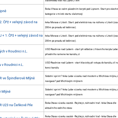
slalomovou tratí na Lipně ( ř.km
Řeka Vltava ve svém původním korytě pod Lipnem. Start pro všech
Lipně
kategorie v místě startu slalomový
2. ČPž + veřejný závod na
řeka Morava v Litovli. Start: pod elektrárnou na náhonu v Litovli (cca
200m po proudu od loděnice).
 + 1. ČPž + veřejný závod na
řeka Morava v Litovli. Start: pod elektrárnou na náhonu v Litovli (cca
200m po proudu od loděnice).
USD Roudnice nad Labem - start při odbočce z hlavního koryta Labe
ch v Roudnici n.L.
přívodního ramene ke kanálu, cí
USD Roudnice nad Labem - start klasicky při vstupu do kanálu, cíl n
 v Roudnici n.L.
konci kanálu
Sobotní sprint ? řeka Labe v úseku nad mostem u Michlova mlýnu, c
R ve Špindlerově Mlýně
navigace? pod Michlovým mlýnem
Sobotní sprint ? řeka Labe v úseku nad mostem u Michlova mlýnu, c
ě Mlýně
navigace? pod Michlovým mlýnem
Řeka Otava v úseku soutok - Rejštejn, náhradní trať - řeka Otava dle
R U23 na Čeňkově Pile
aktuálního vodního stavu
Řeka Otava v úseku soutok - Rejštejn, náhradní trať - řeka Otava dle