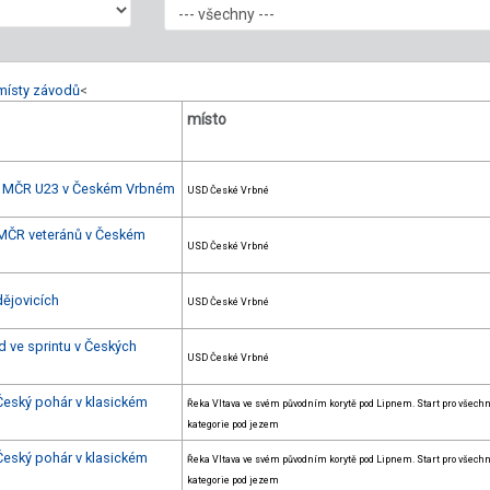
místy závodů
<
místo
 + MČR U23 v Českém Vrbném
USD České Vrbné
+ MČR veteránů v Českém
USD České Vrbné
dějovicích
USD České Vrbné
d ve sprintu v Českých
USD České Vrbné
 Český pohár v klasickém
Řeka Vltava ve svém původním korytě pod Lipnem. Start pro všech
kategorie pod jezem
 Český pohár v klasickém
Řeka Vltava ve svém původním korytě pod Lipnem. Start pro všech
kategorie pod jezem