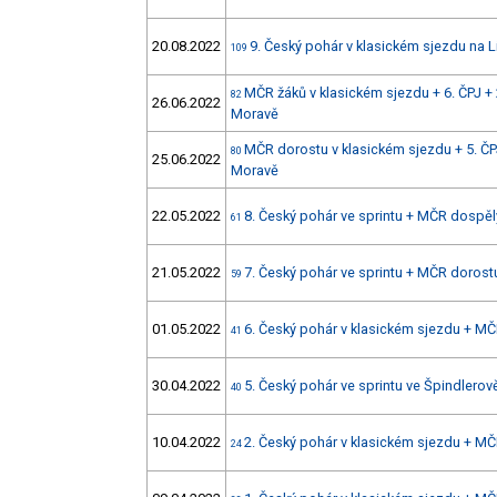
20.08.2022
9. Český pohár v klasickém sjezdu na 
109
MČR žáků v klasickém sjezdu + 6. ČPJ + 
82
26.06.2022
Moravě
MČR dorostu v klasickém sjezdu + 5. ČPJ
80
25.06.2022
Moravě
22.05.2022
8. Český pohár ve sprintu + MČR dospělý
61
21.05.2022
7. Český pohár ve sprintu + MČR dorostu
59
01.05.2022
6. Český pohár v klasickém sjezdu + MČ
41
30.04.2022
5. Český pohár ve sprintu ve Špindlerov
40
10.04.2022
2. Český pohár v klasickém sjezdu + MČ
24