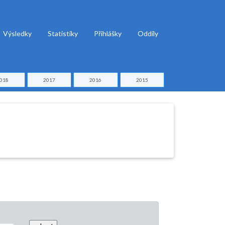
Výsledky
Statistiky
Přihlášky
Oddíly
018
2017
2016
2015