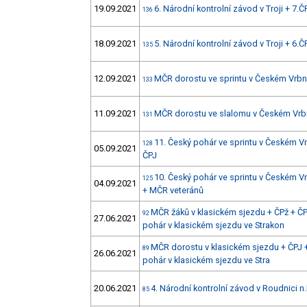
19.09.2021
6. Národní kontrolní závod v Troji + 7.Č
136
18.09.2021
5. Národní kontrolní závod v Troji + 6.Č
135
12.09.2021
MČR dorostu ve sprintu v Českém Vrb
133
11.09.2021
MČR dorostu ve slalomu v Českém Vr
131
11. Český pohár ve sprintu v Českém 
128
05.09.2021
ČPJ
10. Český pohár ve sprintu v Českém 
125
04.09.2021
+ MČR veteránů
MČR žáků v klasickém sjezdu + ČPž + ČPJ
92
27.06.2021
pohár v klasickém sjezdu ve Strakon
MČR dorostu v klasickém sjezdu + ČPJ +
89
26.06.2021
pohár v klasickém sjezdu ve Stra
20.06.2021
4. Národní kontrolní závod v Roudnici n.
85