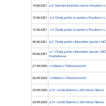
19.06.2021
3. Národní kontrolní závod v Roudnici n.
84
13.06.2021
4. Český pohár ve sprintu v Roudnici n.L
78
12.06.2021
3. Český pohár ve sprintu v Roudnici n.L
77
06.06.2021
2. Český pohár v klasickém sjezdu + MČ
46
1. Český pohár v klasickém sjezdu + MČ
44
05.06.2021
Postřelmově
27.09.2020
Slalom v Třebechovicích
135
26.09.2020
Slalom v Třebechovicích
134
20.09.2020
51. ročník Slalomu o štít města Tábora
46
20.09.2020
51. ročník Slalomu o štít města Tábora
46