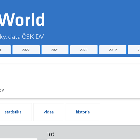
čky, data ČSK DV
3
2022
2021
2020
2019
2
k VT
statistika
videa
historie
Trať