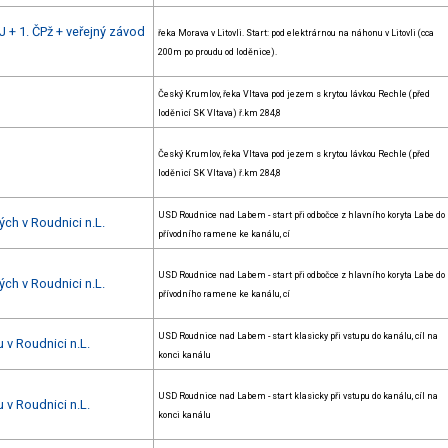
 + 1. ČPž + veřejný závod
řeka Morava v Litovli. Start: pod elektrárnou na náhonu v Litovli (cca
200m po proudu od loděnice).
Český Krumlov, řeka Vltava pod jezem s krytou lávkou Rechle (před
loděnicí SK Vltava) ř.km 284,8
Český Krumlov, řeka Vltava pod jezem s krytou lávkou Rechle (před
loděnicí SK Vltava) ř.km 284,8
USD Roudnice nad Labem - start při odbočce z hlavního koryta Labe do
ch v Roudnici n.L.
přívodního ramene ke kanálu, cí
USD Roudnice nad Labem - start při odbočce z hlavního koryta Labe do
ch v Roudnici n.L.
přívodního ramene ke kanálu, cí
USD Roudnice nad Labem - start klasicky při vstupu do kanálu, cíl na
 v Roudnici n.L.
konci kanálu
USD Roudnice nad Labem - start klasicky při vstupu do kanálu, cíl na
 v Roudnici n.L.
konci kanálu