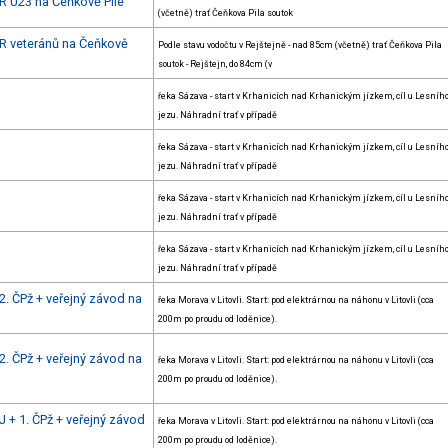
R U23 na Čeňkově Pile
(včetně) trať Čeňkova Pila soutok
ČR veteránů na Čeňkově
Podle stavu vodočtu v Rejštejně - nad 85cm (včetně) trať Čeňkova Pila
soutok - Rejštejn, do 84cm (v
řeka Sázava - start v Krhanicích nad Krhanickým jízkem, cíl u Lesníh
jezu. Náhradní trať v případě
řeka Sázava - start v Krhanicích nad Krhanickým jízkem, cíl u Lesníh
jezu. Náhradní trať v případě
řeka Sázava - start v Krhanicích nad Krhanickým jízkem, cíl u Lesníh
jezu. Náhradní trať v případě
řeka Sázava - start v Krhanicích nad Krhanickým jízkem, cíl u Lesníh
jezu. Náhradní trať v případě
2. ČPž + veřejný závod na
řeka Morava v Litovli. Start: pod elektrárnou na náhonu v Litovli (cca
200m po proudu od loděnice).
2. ČPž + veřejný závod na
řeka Morava v Litovli. Start: pod elektrárnou na náhonu v Litovli (cca
200m po proudu od loděnice).
 + 1. ČPž + veřejný závod
řeka Morava v Litovli. Start: pod elektrárnou na náhonu v Litovli (cca
200m po proudu od loděnice).