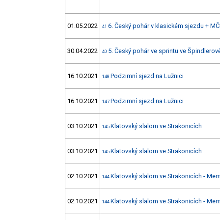
01.05.2022
6. Český pohár v klasickém sjezdu + MČ
41
30.04.2022
5. Český pohár ve sprintu ve Špindlerov
40
16.10.2021
Podzimní sjezd na Lužnici
148
16.10.2021
Podzimní sjezd na Lužnici
147
03.10.2021
Klatovský slalom ve Strakonicích
145
03.10.2021
Klatovský slalom ve Strakonicích
145
02.10.2021
Klatovský slalom ve Strakonicích - Mem
144
02.10.2021
Klatovský slalom ve Strakonicích - Mem
144