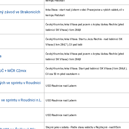
kempu Podskalí
řeka Otava - start nad jízkem v obci Pracejovice u rybích sádek, cíl v
ný závod ve Strakonicích
kempu Podskalí
Český Krumlov, řeka Vltava pod jezem s krytou lávkou Rechle (před
loděnicí SK Vltava) ř.km 284,8
Český Krumlov, řeka Vltava. Start u Jezu Rechle - nad loděnicí SK
Vltava (ř.km 284,7 ), Cíl pod lodě
Český Krumlov, řeka Vltava pod jezem s krytou lávkou Rechle (před
a
loděnicí SK Vltava) ř.km 284,8
Český Krumlov, řeka Vltava. Start pod loděnicí SK Vltava (ř.km 284,4 ),
 JČ + MČR C2mix
Cíl cca 50 m před soutokem s
ých ve sprintu v Roudnici
USD Roudnice nad Labem
ve sprintu v Roudnici n.L.
USD Roudnice nad Labem
USD Roudnice nad Labem
Stejně jako v sobotu - Podle stavu vodočtu v Rejštejně - nad 85cm