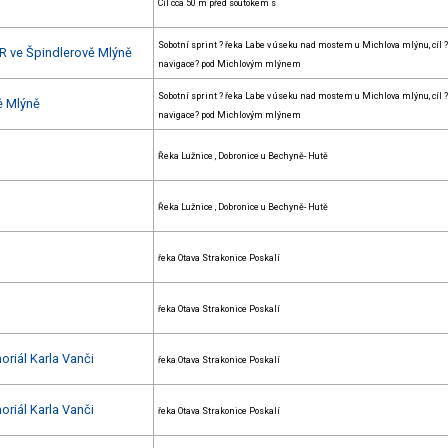
Cíl cca 50 m před soutokem s
Sobotní sprint ? řeka Labe v úseku nad mostem u Michlova mlýnu, cíl ?
R ve Špindlerově Mlýně
navigace? pod Michlovým mlýnem
Sobotní sprint ? řeka Labe v úseku nad mostem u Michlova mlýnu, cíl ?
ě Mlýně
navigace? pod Michlovým mlýnem
Řeka Lužnice , Dobronice u Bechyně- Hutě
Řeka Lužnice , Dobronice u Bechyně- Hutě
řeka Otava Strakonice Poskalí
řeka Otava Strakonice Poskalí
oriál Karla Vanči
řeka Otava Strakonice Poskalí
oriál Karla Vanči
řeka Otava Strakonice Poskalí