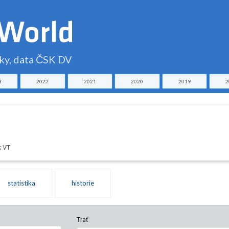
čky, data ČSK DV
3
2022
2021
2020
2019
2
k VT
statistika
historie
Trať