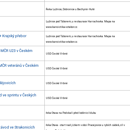
Řeka Lužnice, Dobronice u Bechyně- Hutě
Lužnice pod Táborem, u restaurace Harrachovka. Mapa na
www.kanoistika-vstabor.cz.
+ Krajský přebor
Lužnice pod Táborem, u restaurace Harrachovka. Mapa na
www.kanoistika-vstabor.cz.
 + MČR U23 v Českém
USD České Vrbné
+ MČR veteránů v Českém
USD České Vrbné
dějovicích
USD České Vrbné
d ve sprintu v Českých
USD České Vrbné
řeka Otava na Podskalí před loděnicí klubu
řeka Otava - start nad jízkem v obci Pracejovice u rybích sádek, cíl v
závod ve Strakonicích