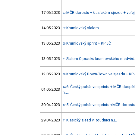
17.06.2023
MČR dorostu v klasickém sjezdu + veřej
73
14.05.2023
Krumlovský slalom
52
13.05.2023
Krumlovský sprint + KP JČ
50
13.05.2023
Slalom O pracku krumlovského medvěd
51
12.05.2023
Krumlovský Down-Town ve sjezdu + KP
49
6. Český pohár ve sprintu + MČR dospěl
44
01.05.2023
n.L.
30.04.2023
5. Český pohár ve sprintu +MČR dorostu 
42
29.04.2023
Klasický sjezd v Roudnici n.L.
41