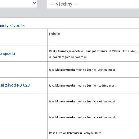
místy závodů
<
místo
Český Krumlov, řeka Vltava. Start pod loděnicí SK Vltava (ř.km 284,4 ),
e sjezdu
Cíl cca 50 m před soutokem s
řeka Morava v úseku most na Lesnici -Leština most.
ační závod RD U23
řeka Morava v úseku most na Lesnici - Leština most.
řeka Morava v úseku most na Lesnici -Leština most
řeka Morava v úseku most na Lesnici -Leština most
Řeka Lužnice, Dobronice u Bechyně- Hutě