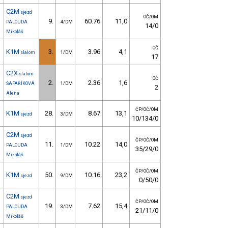
C2M
sjezd
OČ/OM
9.
60.76
11,0
PALOUDA
4/DM
14/0
Mikoláš
OČ
K1M
3.
3.96
4,1
slalom
1/DM
17
C2X
slalom
OČ
2.
2.36
1,6
ŠAFAŘÍKOVÁ
1/DM
2
Alena
ČP/OČ/OM
K1M
28.
8.67
13,1
sjezd
3/DM
10/134/0
C2M
sjezd
ČP/OČ/OM
11.
10.22
14,0
PALOUDA
1/DM
35/29/0
Mikoláš
ČP/OČ/OM
K1M
50.
10.16
23,2
sjezd
9/DM
0/50/0
C2M
sjezd
ČP/OČ/OM
19.
7.62
15,4
PALOUDA
3/DM
21/11/0
Mikoláš