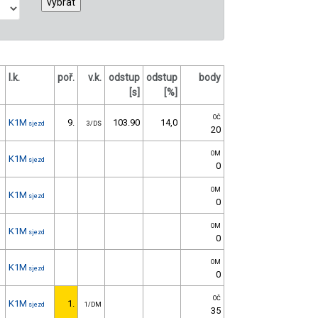
l.k.
poř.
v.k.
odstup
odstup
body
[s]
[%]
OČ
K1M
9.
103.90
14,0
sjezd
3/DS
20
OM
K1M
sjezd
0
OM
K1M
sjezd
0
OM
K1M
sjezd
0
OM
K1M
sjezd
0
OČ
K1M
1.
sjezd
1/DM
35