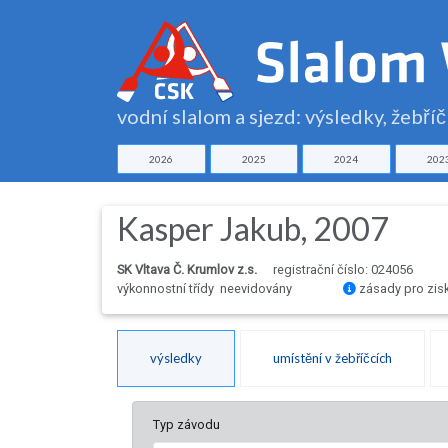
vodní slalom a sjezd: výsledky, žebří
2026
2025
2024
202
Kasper Jakub, 2007
SK Vltava Č. Krumlov z.s.
registrační číslo: 024056
výkonnostní třídy neevidovány
zásady pro zis
výsledky
umístění v žebříčcích
Typ závodu