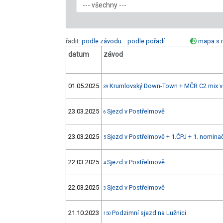
řadit:
podle závodu
podle pořadí
mapa s 
datum
závod
01.05.2025
Krumlovský Down-Town + MČR C2 mix v
39
23.03.2025
Sjezd v Postřelmově
6
23.03.2025
Sjezd v Postřelmově + 1.ČPJ + 1. nomin
5
22.03.2025
Sjezd v Postřelmově
4
22.03.2025
Sjezd v Postřelmově
3
21.10.2023
Podzimní sjezd na Lužnici
150