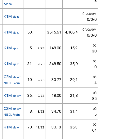
8
Alena
ČP/OČ/OM
K1M
sjezd
0/0/0
ČP/OČ/OM
K1M
50.
3515.61
4.166,4
sjezd
0/0/0
OČ
K1M
5.
148.00
15,2
sjezd
2/ZS
30
OČ
K1M
31.
348.50
35,9
sjezd
7/ZS
0
C2M
slalom
OČ
10.
30.77
29,1
2/ZS
4
NIEDL Robin
OČ
K1M
36.
18.00
21,8
slalom
9/ZS
85
C2M
slalom
OČ
8.
34.70
31,4
3/ZS
5
NIEDL Robin
OČ
K1M
70.
30.13
35,3
slalom
18/ZS
64