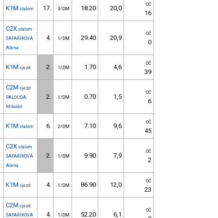
OČ
K1M
17.
18.20
20,0
slalom
3/DM
16
C2X
slalom
OČ
4.
29.40
20,9
ŠAFAŘÍKOVÁ
1/DM
0
Alena
OČ
K1M
2.
1.70
4,6
sjezd
1/DM
39
C2M
sjezd
OČ
2.
0.70
1,5
PALOUDA
1/DM
6
Mikoláš
OČ
K1M
6.
7.10
9,6
slalom
2/DM
45
C2X
slalom
OČ
2.
9.90
7,9
ŠAFAŘÍKOVÁ
1/DM
2
Alena
OČ
K1M
4.
86.90
12,0
sjezd
1/DM
23
C2M
sjezd
OČ
4.
52.20
6,1
ŠAFAŘÍKOVÁ
1/DM