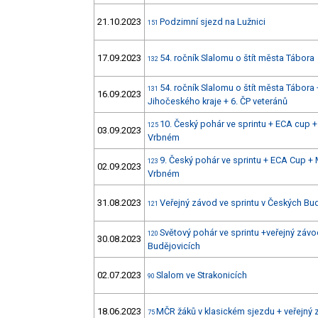
21.10.2023
Podzimní sjezd na Lužnici
151
17.09.2023
54. ročník Slalomu o štít města Tábora
132
54. ročník Slalomu o štít města Tábora 
131
16.09.2023
Jihočeského kraje + 6. ČP veteránů
10. Český pohár ve sprintu + ECA cup
125
03.09.2023
Vrbném
9. Český pohár ve sprintu + ECA Cup 
123
02.09.2023
Vrbném
31.08.2023
Veřejný závod ve sprintu v Českých Bu
121
Světový pohár ve sprintu +veřejný závo
120
30.08.2023
Budějovicích
02.07.2023
Slalom ve Strakonicích
90
18.06.2023
MČR žáků v klasickém sjezdu + veřejný 
75