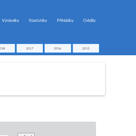
Výsledky
Statistiky
Přihlášky
Oddíly
018
2017
2016
2015