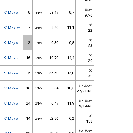
92/0
OČ/OM
K1M
8.
59.17
8,7
sjezd
4/DM
97/0
OČ
K1M
7.
9.40
11,1
slalom
3/DM
22
OČ
K1M
2.
0.30
0,8
sjezd
1/DM
53
OČ
K1M
16.
10.70
14,4
slalom
5/DM
20
OČ
K1M
5.
86.60
12,0
sjezd
1/DM
39
ČP/OČ/OM
K1M
16.
5.64
10,5
sjezd
1/DM
27/218/0
ČP/OČ/OM
K1M
24.
6.47
11,9
sjezd
2/DM
19/199/0
OČ
K1M
14.
52.86
6,2
sjezd
2/DM
158
ČP/OČ/OM