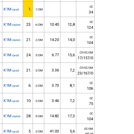
OČ
K1M
1.
sjezd
1/DM
34
OČ
K1M
23.
10.40
12,8
slalom
6/DM
124
OČ
K1M
21.
14.20
14,0
slalom
2/DM
104
ČP/OČ/OM
K1M
24.
6.77
15,6
sjezd
3/DM
17/157/0
ČP/OČ/OM
K1M
21.
3.36
7,2
sjezd
3/DM
23/167/0
OČ
K1M
6.
3.73
8,1
sjezd
2/DM
106
OČ
K1M
10.
3.46
7,2
sjezd
3/DM
75
OČ
K1M
28.
14.82
17,3
slalom
9/DM
104
OČ/OM
K1M
5.
41.03
5,6
sjezd
3/DM