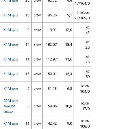
K1M
20.
92.72
9,9
sjezd
2/DM
17/164/0
ČP/OČ/OM
K1M
18.
86.36
9,1
sjezd
2/DM
21/169/0
o
OČ
K1M
9.
119.91
12,0
sjezd
3/DM
43
o
OČ
K1M
14.
182.07
18,4
sjezd
6/DM
25
o
OČ
K1M
11.
112.97
11,6
sjezd
2/DM
75
o
OČ
K1M
15.
150.01
15,3
sjezd
4/DM
59
OČ/OM
K1M
9.
31.13
6,5
sjezd
3/DM
104/0
C2M
sjezd
OČ/OM
6.
58.86
10,8
PALOUDA
2/DM
17/0
Mikoláš
OČ/OM
K1M
11.
42.42
9,0
sjezd
3/DM
108/0