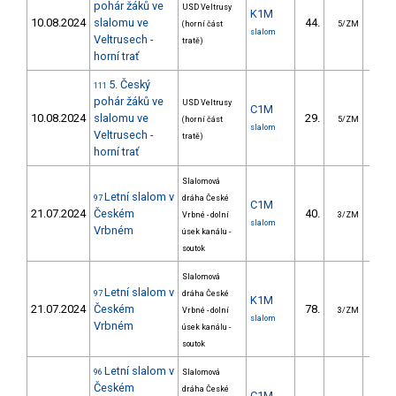
pohár žáků ve
USD Veltrusy
K1M
10.08.2024
slalomu ve
44.
31.
(horní část
5/ZM
slalom
Veltrusech -
tratě)
horní trať
5. Český
111
pohár žáků ve
USD Veltrusy
C1M
10.08.2024
slalomu ve
29.
35.
(horní část
5/ZM
slalom
Veltrusech -
tratě)
horní trať
Slalomová
Letní slalom v
97
dráha České
C1M
21.07.2024
Českém
40.
25.
Vrbné - dolní
3/ZM
slalom
Vrbném
úsek kanálu -
soutok
Slalomová
Letní slalom v
97
dráha České
K1M
21.07.2024
Českém
78.
31.
Vrbné - dolní
3/ZM
slalom
Vrbném
úsek kanálu -
soutok
Letní slalom v
96
Slalomová
Českém
dráha České
C1M