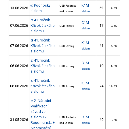
Podřipský
K1M
67
USD Roudnice
13.06.2026
52.
49.
9/ZS
slalom
nad Labem
slalom
41. ročník
58
C1M
07.06.2026
Křivoklátského
17.
9.
USD Roztoky
2/ZS
slalom
slalomu
41. ročník
58
K1M
07.06.2026
Křivoklátského
41.
21.
USD Roztoky
5/ZS
slalom
slalomu
41. ročník
57
C1M
06.06.2026
Křivoklátského
19.
21.
USD Roztoky
1/ZS
slalom
slalomu
41. ročník
57
K1M
06.06.2026
Křivoklátského
74.
33.
USD Roztoky
12/ZS
slalom
slalomu
2. Národní
56
kvalifikační
závod ve
slalomu v
C1M
USD Roudnice
31.05.2026
49.
37.
3/ZS
Roudnici n.L. +
nad Labem
slalom
5.nominační