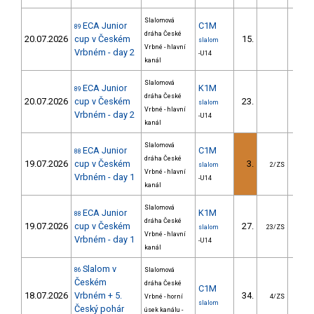
Slalomová
ECA Junior
C1M
89
dráha České
20.07.2026
cup v Českém
15.
74.
slalom
Vrbné - hlavní
Vrbném - day 2
-U14
kanál
Slalomová
ECA Junior
K1M
89
dráha České
20.07.2026
cup v Českém
23.
32.
slalom
Vrbné - hlavní
Vrbném - day 2
-U14
kanál
Slalomová
ECA Junior
C1M
88
dráha České
19.07.2026
cup v Českém
3.
14.
slalom
2/ZS
Vrbné - hlavní
Vrbném - day 1
-U14
kanál
Slalomová
ECA Junior
K1M
88
dráha České
19.07.2026
cup v Českém
27.
94.
slalom
23/ZS
Vrbné - hlavní
Vrbném - day 1
-U14
kanál
Slalom v
86
Slalomová
Českém
dráha České
C1M
18.07.2026
Vrbném + 5.
34.
11.
Vrbné - horní
4/ZS
slalom
Český pohár
úsek kanálu -