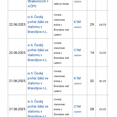
Strakonicích +
slalom
loděnicí klubu
4.ČPV
Umělá
6. Český
82
slalomová
pohár žáků ve
K1M
22.06.2025
29.
28.
dráha v
24/ZS
slalomu v
slalom
Brandýse nad
Brandýse n.L.
Labem.
Umělá
6. Český
82
slalomová
pohár žáků ve
C1M
22.06.2025
14.
31.
dráha v
13/ZS
slalomu v
slalom
Brandýse nad
Brandýse n.L.
Labem.
Umělá
5. Český
80
slalomová
pohár žáků ve
K1M
21.06.2025
32.
32.
dráha v
26/ZS
slalomu v
slalom
Brandýse nad
Brandýse n.L.
Labem.
Umělá
5. Český
80
slalomová
pohár žáků ve
C1M
21.06.2025
28.
46.
dráha v
23/ZS
slalomu v
slalom
Brandýse nad
Brandýse n.L.