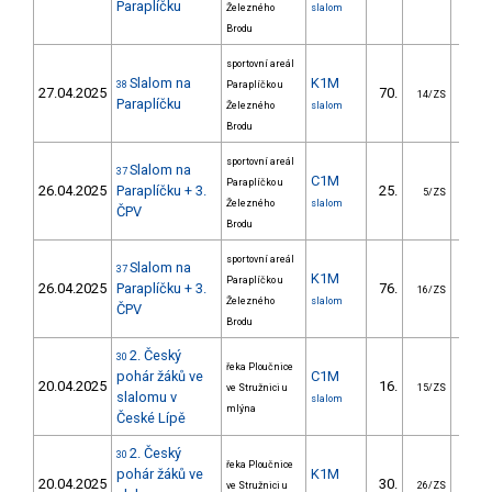
Paraplíčku
Železného
slalom
Brodu
sportovní areál
Slalom na
K1M
38
Paraplíčko u
27.04.2025
70.
26.
14/ZS
Paraplíčku
Železného
slalom
Brodu
sportovní areál
Slalom na
37
C1M
Paraplíčko u
26.04.2025
Paraplíčku + 3.
25.
25.
5/ZS
Železného
slalom
ČPV
Brodu
sportovní areál
Slalom na
37
K1M
Paraplíčko u
26.04.2025
Paraplíčku + 3.
76.
32.
16/ZS
Železného
slalom
ČPV
Brodu
2. Český
30
řeka Ploučnice
pohár žáků ve
C1M
20.04.2025
16.
26.
ve Stružnici u
15/ZS
slalomu v
slalom
mlýna
České Lípě
2. Český
30
řeka Ploučnice
pohár žáků ve
K1M
20.04.2025
30.
26.
ve Stružnici u
26/ZS