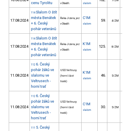
7/ZM
cenu Tyrolitu
v Obodři.
slalom
Slalom O štít
114
města Benátek
C1M
Řeka Jizera, jez
17.08.2024
59.
26.
4/ZM
+ 6. Český
v Obodři
slalom
pohár veteránů
Slalom O štít
114
města Benátek
K1M
Řeka Jizera, jez
17.08.2024
125.
30.
8/ZM
+ 6. Český
v Obodři
slalom
pohár veteránů
6. Český
112
pohár žáků ve
USD Veltrusy
K1M
11.08.2024
slalomu ve
46.
24.
(horní část
5/ZM
slalom
Veltrusech -
tratě)
horní trať
6. Český
112
pohár žáků ve
USD Veltrusy
C1M
11.08.2024
slalomu ve
30.
21.
(horní část
5/ZM
slalom
Veltrusech -
tratě)
horní trať
5. Český
111