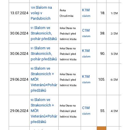
Slalom na
109
K1M
Řeka
13.07.2024
voleji v
18.
27.
1/ZM
Chrudimka
slalom
Pardubicích
Slalom ve
91
řeka Otava na
C1M
30.06.2024
Strakonicích,
38.
25.
Podskalí před
2/ZM
slalom
pohár předžáků
loděnicí klubu
Slalom ve
91
řeka Otava na
K1M
30.06.2024
Strakonicích,
90.
26.
Podskalí před
5/ZM
slalom
pohár předžáků
loděnicí klubu
Slalom ve
90
Strakonicích +
řeka Otava na
K1M
29.06.2024
MČR
105.
31.
Podskalí před
6/ZM
slalom
Veteránů+Pohár
loděnicí klubu
předžáků
Slalom ve
90
Strakonicích +
řeka Otava na
C1M
29.06.2024
MČR
55.
29.
Podskalí před
4/ZM
slalom
Veteránů+Pohár
loděnicí klubu
předžáků