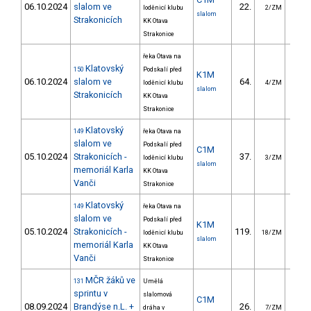
06.10.2024
slalom ve
22.
16.
loděnicí klubu
2/ZM
slalom
Strakonicích
KK Otava
Strakonice
řeka Otava na
Klatovský
150
Podskalí před
K1M
06.10.2024
slalom ve
64.
24.
loděnicí klubu
4/ZM
slalom
Strakonicích
KK Otava
Strakonice
Klatovský
149
řeka Otava na
slalom ve
Podskalí před
C1M
05.10.2024
Strakonicích -
37.
22.
loděnicí klubu
3/ZM
slalom
memoriál Karla
KK Otava
Vanči
Strakonice
Klatovský
149
řeka Otava na
slalom ve
Podskalí před
K1M
05.10.2024
Strakonicích -
119.
51.
loděnicí klubu
18/ZM
slalom
memoriál Karla
KK Otava
Vanči
Strakonice
MČR žáků ve
131
Umělá
sprintu v
slalomová
C1M
08.09.2024
Brandýse n.L. +
26.
14.
dráha v
7/ZM