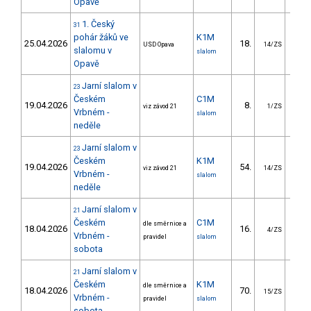
Opavě
1. Český
31
pohár žáků ve
K1M
25.04.2026
18.
17.
USD Opava
14/ZS
slalomu v
slalom
Opavě
Jarní slalom v
23
Českém
C1M
19.04.2026
8.
10.
viz závod 21
1/ZS
Vrbném -
slalom
neděle
Jarní slalom v
23
Českém
K1M
19.04.2026
54.
20.
viz závod 21
14/ZS
Vrbném -
slalom
neděle
Jarní slalom v
21
Českém
C1M
dle směrnice a
18.04.2026
16.
12.
4/ZS
Vrbném -
pravidel
slalom
sobota
Jarní slalom v
21
Českém
K1M
dle směrnice a
18.04.2026
70.
21.
15/ZS
Vrbném -
pravidel
slalom
sobota