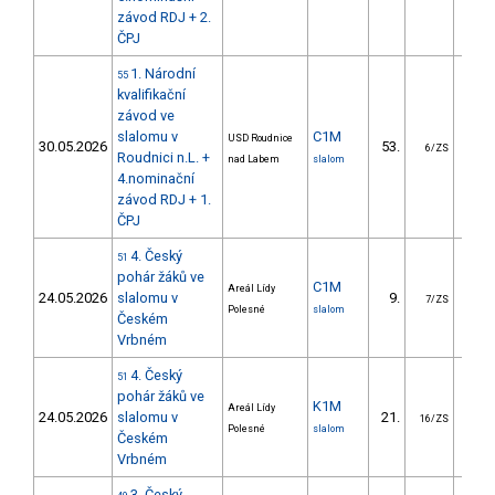
závod RDJ + 2.
ČPJ
1. Národní
55
kvalifikační
závod ve
slalomu v
C1M
USD Roudnice
30.05.2026
53.
57.
6/ZS
Roudnici n.L. +
nad Labem
slalom
4.nominační
závod RDJ + 1.
ČPJ
4. Český
51
pohár žáků ve
C1M
Areál Lídy
24.05.2026
slalomu v
9.
9.
7/ZS
Polesné
slalom
Českém
Vrbném
4. Český
51
pohár žáků ve
K1M
Areál Lídy
24.05.2026
slalomu v
21.
12.
16/ZS
Polesné
slalom
Českém
Vrbném
3. Český