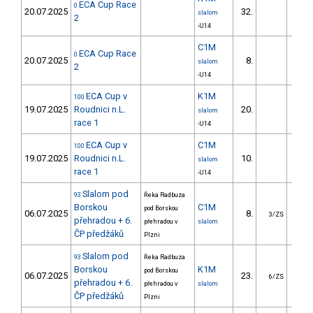
ECA Cup Race
0
20.07.2025
32.
70.
slalom
2
-U14
C1M
ECA Cup Race
0
20.07.2025
8.
65.
slalom
2
-U14
ECA Cup v
K1M
100
19.07.2025
Roudnici n.L.
20.
65.
slalom
race 1
-U14
ECA Cup v
C1M
100
19.07.2025
Roudnici n.L.
10.
58.
slalom
race 1
-U14
Slalom pod
93
Řeka Radbuza
Borskou
C1M
pod Borskou
06.07.2025
8.
9.
3/ZS
přehradou + 6.
přehradou v
slalom
ČP předžáků
Plzni
Slalom pod
93
Řeka Radbuza
Borskou
K1M
pod Borskou
06.07.2025
23.
20.
6/ZS
přehradou + 6.
přehradou v
slalom
ČP předžáků
Plzni