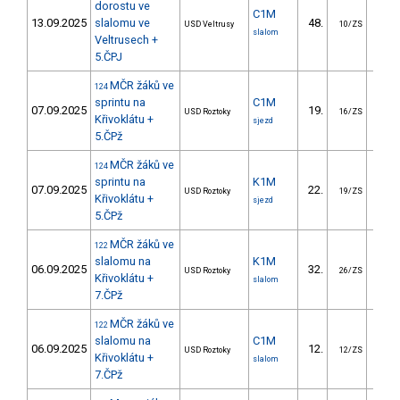
dorostu ve
C1M
13.09.2025
slalomu ve
48.
84.
USD Veltrusy
10/ZS
slalom
Veltrusech +
5.ČPJ
MČR žáků ve
124
sprintu na
C1M
07.09.2025
19.
17.
USD Roztoky
16/ZS
Křivoklátu +
sjezd
5.ČPž
MČR žáků ve
124
sprintu na
K1M
07.09.2025
22.
13.
USD Roztoky
19/ZS
Křivoklátu +
sjezd
5.ČPž
MČR žáků ve
122
slalomu na
K1M
06.09.2025
32.
22.
USD Roztoky
26/ZS
Křivoklátu +
slalom
7.ČPž
MČR žáků ve
122
slalomu na
C1M
06.09.2025
12.
22.
USD Roztoky
12/ZS
Křivoklátu +
slalom
7.ČPž