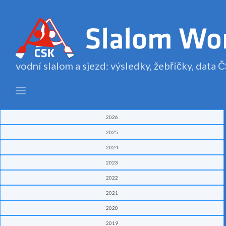
vodní slalom a sjezd: výsledky, žebříčky, data
2026
2025
2024
2023
2022
2021
2020
2019