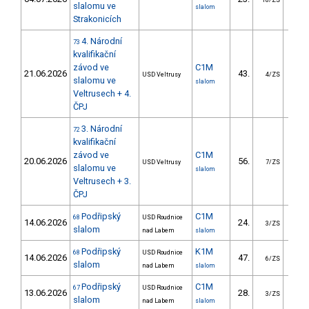
18/ZS
slalomu ve
slalom
Strakonicích
4. Národní
73
kvalifikační
závod ve
C1M
21.06.2026
43.
47.
USD Veltrusy
4/ZS
slalomu ve
slalom
Veltrusech + 4.
ČPJ
3. Národní
72
kvalifikační
závod ve
C1M
20.06.2026
56.
74.
USD Veltrusy
7/ZS
slalomu ve
slalom
Veltrusech + 3.
ČPJ
Podřipský
C1M
68
USD Roudnice
14.06.2026
24.
33.
3/ZS
slalom
nad Labem
slalom
Podřipský
K1M
68
USD Roudnice
14.06.2026
47.
33.
6/ZS
slalom
nad Labem
slalom
Podřipský
C1M
67
USD Roudnice
13.06.2026
28.
46.
3/ZS
slalom
nad Labem
slalom