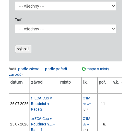
Trať
řadit:
podle závodu
podle pořadí
mapa s místy
závodů
<
datum
závod
místo
l.k.
poř.
v.k.
odst
ECA Cup v
C1M
91
26.07.2026
Roudnici n.L. -
11.
34.
slalom
Race 2
-U14
ECA Cup v
C1M
90
25.07.2026
Roudnici n.L. -
8.
17.
slalom
Race 1
-U14