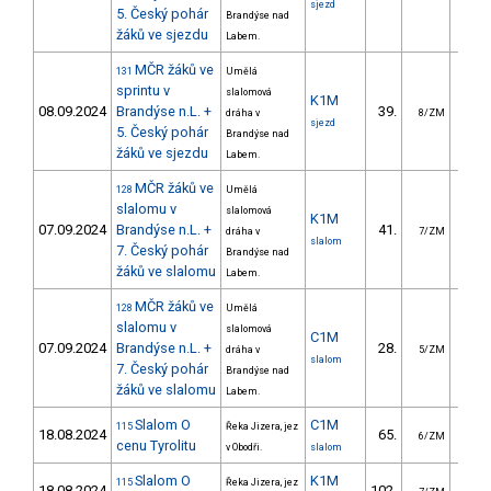
sjezd
5. Český pohár
Brandýse nad
žáků ve sjezdu
Labem.
MČR žáků ve
131
Umělá
sprintu v
slalomová
K1M
08.09.2024
Brandýse n.L. +
39.
13.
dráha v
8/ZM
sjezd
5. Český pohár
Brandýse nad
žáků ve sjezdu
Labem.
MČR žáků ve
128
Umělá
slalomu v
slalomová
K1M
07.09.2024
Brandýse n.L. +
41.
24.
dráha v
7/ZM
slalom
7. Český pohár
Brandýse nad
žáků ve slalomu
Labem.
MČR žáků ve
128
Umělá
slalomu v
slalomová
C1M
07.09.2024
Brandýse n.L. +
28.
25.
dráha v
5/ZM
slalom
7. Český pohár
Brandýse nad
žáků ve slalomu
Labem.
Slalom O
C1M
115
Řeka Jizera, jez
18.08.2024
65.
29.
6/ZM
cenu Tyrolitu
v Obodři.
slalom
Slalom O
K1M
115
Řeka Jizera, jez
18.08.2024
102.
29.