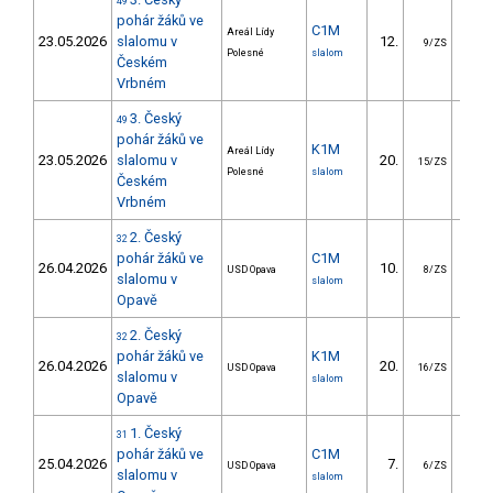
49
pohár žáků ve
C1M
Areál Lídy
23.05.2026
slalomu v
12.
11.
9/ZS
Polesné
slalom
Českém
Vrbném
3. Český
49
pohár žáků ve
K1M
Areál Lídy
23.05.2026
slalomu v
20.
17.
15/ZS
Polesné
slalom
Českém
Vrbném
2. Český
32
pohár žáků ve
C1M
26.04.2026
10.
11.
USD Opava
8/ZS
slalomu v
slalom
Opavě
2. Český
32
pohár žáků ve
K1M
26.04.2026
20.
18.
USD Opava
16/ZS
slalomu v
slalom
Opavě
1. Český
31
pohár žáků ve
C1M
25.04.2026
7.
10.
USD Opava
6/ZS
slalomu v
slalom