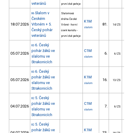
veteránů
první dvě peřeje
Slalom v
86
Slalomová
Českém
dráha České
K1M
18.07.2026
Vrbném + 5.
81.
24.
Vrbné - horní
14/ZS
slalom
Český pohár
úsek kanálu -
veteránů
první dvě peřeje
6. Český
83
pohár žáků ve
C1M
05.07.2026
6.
5.
6/ZS
slalomu ve
slalom
Strakonicích
6. Český
83
pohár žáků ve
K1M
05.07.2026
16.
11.
13/ZS
slalomu ve
slalom
Strakonicích
5. Český
82
pohár žáků ve
C1M
04.07.2026
7.
8.
6/ZS
slalomu ve
slalom
Strakonicích
5. Český
82
pohár žáků ve
K1M
04.07.2026
23.
17.