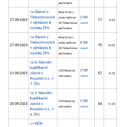
pod Orebem
Slalom v
136
Řeka Orlice v
Třebechovicích
C1M
úseku loděnice
27.09.2025
17.
16.
4/ZS
+ vyhlášení 8.
SK Třebechovice
slalom
ročníku ČPV
pod Orebem
Slalom v
136
Řeka Orlice v
Třebechovicích
K1M
úseku loděnice
27.09.2025
70.
28.
14/ZS
+ vyhlášení 8.
SK Třebechovice
slalom
ročníku ČPV
pod Orebem
6. Národní
133
kvalifikační
C1M
USD Roudnice
21.09.2025
závod v
57.
61.
8/ZS
nad Labem
slalom
Roudnici n.L. +
7. ČPJ
5. Národní
132
kvalifikační
C1M
USD Roudnice
20.09.2025
závod v
54.
57.
11/ZS
nad Labem
slalom
Roudnici n.L. +
6. ČPJ
MČR
127