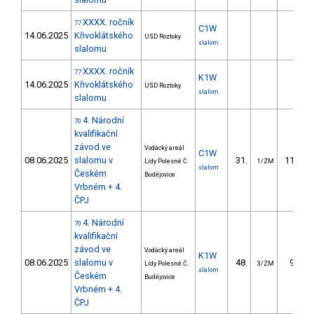
XXXX. ročník
77
C1W
14.06.2025
Křivoklátského
USD Roztoky
slalom
slalomu
XXXX. ročník
77
K1W
14.06.2025
Křivoklátského
USD Roztoky
slalom
slalomu
4. Národní
70
kvalifikační
závod ve
Vodácký areál
C1W
08.06.2025
slalomu v
31.
113.23
Lídy Polesné Č.
1/ZM
slalom
Českém
Budějovice
Vrbném + 4.
ČPJ
4. Národní
70
kvalifikační
závod ve
Vodácký areál
K1W
08.06.2025
slalomu v
48.
95.00
Lídy Polesné Č.
3/ZM
slalom
Českém
Budějovice
Vrbném + 4.
ČPJ