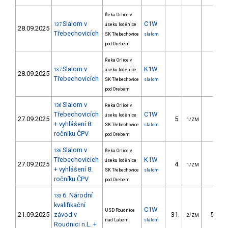
Řeka Orlice v
Slalom v
C1W
137
úseku loděnice
28.09.2025
Třebechovicích
SK Třebechovice
slalom
pod Orebem
Řeka Orlice v
Slalom v
K1W
137
úseku loděnice
28.09.2025
Třebechovicích
SK Třebechovice
slalom
pod Orebem
Slalom v
136
Řeka Orlice v
Třebechovicích
C1W
úseku loděnice
27.09.2025
5.
7.00
1/ZM
+ vyhlášení 8.
SK Třebechovice
slalom
ročníku ČPV
pod Orebem
Slalom v
136
Řeka Orlice v
Třebechovicích
K1W
úseku loděnice
27.09.2025
4.
5.70
1/ZM
+ vyhlášení 8.
SK Třebechovice
slalom
ročníku ČPV
pod Orebem
6. Národní
133
kvalifikační
C1W
USD Roudnice
21.09.2025
závod v
31.
51.80
2/ZM
nad Labem
slalom
Roudnici n.L. +