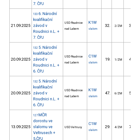
7. ČPJ
6. Národní
133
kvalifikační
K1W
USD Roudnice
21.09.2025
závod v
32.
31.01
2/ZM
nad Labem
slalom
Roudnici n.L. +
7. ČPJ
5. Národní
132
kvalifikační
C1W
USD Roudnice
20.09.2025
závod v
19.
42.12
1/ZM
nad Labem
slalom
Roudnici n.L. +
6. ČPJ
5. Národní
132
kvalifikační
K1W
USD Roudnice
20.09.2025
závod v
47.
57.33
6/ZM
nad Labem
slalom
Roudnici n.L. +
6. ČPJ
MČR
127
dorostu ve
C1W
13.09.2025
slalomu ve
29.
77.32
USD Veltrusy
4/ZM
slalom
Veltrusech +
5.ČPJ