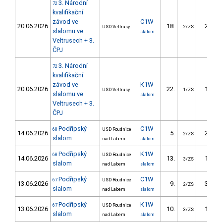
3. Národní
72
kvalifikační
závod ve
C1W
20.06.2026
18.
26.42
USD Veltrusy
2/ZS
slalomu ve
slalom
Veltrusech + 3.
ČPJ
3. Národní
72
kvalifikační
závod ve
K1W
20.06.2026
22.
19.18
USD Veltrusy
1/ZS
slalomu ve
slalom
Veltrusech + 3.
ČPJ
Podřipský
C1W
68
USD Roudnice
14.06.2026
5.
25.32
2/ZS
slalom
nad Labem
slalom
Podřipský
K1W
68
USD Roudnice
14.06.2026
13.
19.36
3/ZS
slalom
nad Labem
slalom
Podřipský
C1W
67
USD Roudnice
13.06.2026
9.
30.67
2/ZS
slalom
nad Labem
slalom
Podřipský
K1W
67
USD Roudnice
13.06.2026
10.
16.13
3/ZS
slalom
nad Labem
slalom