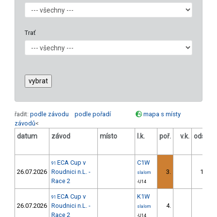
Trať
řadit:
podle závodu
podle pořadí
mapa s místy
závodů
<
datum
závod
místo
l.k.
poř.
v.k.
odstup
[s]
ECA Cup v
C1W
91
26.07.2026
Roudnici n.L. -
3.
14.31
slalom
Race 2
-U14
ECA Cup v
K1W
91
26.07.2026
Roudnici n.L. -
4.
7.37
slalom
Race 2
-U14