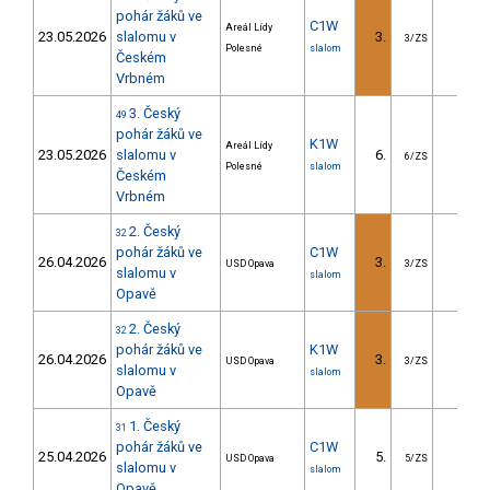
pohár žáků ve
C1W
Areál Lídy
23.05.2026
slalomu v
3.
1.47
3/ZS
Polesné
slalom
Českém
Vrbném
3. Český
49
pohár žáků ve
K1W
Areál Lídy
23.05.2026
slalomu v
6.
6.74
6/ZS
Polesné
slalom
Českém
Vrbném
2. Český
32
pohár žáků ve
C1W
26.04.2026
3.
1.41
USD Opava
3/ZS
slalomu v
slalom
Opavě
2. Český
32
pohár žáků ve
K1W
26.04.2026
3.
0.87
USD Opava
3/ZS
slalomu v
slalom
Opavě
1. Český
31
pohár žáků ve
C1W
25.04.2026
5.
2.50
USD Opava
5/ZS
slalomu v
slalom
Opavě