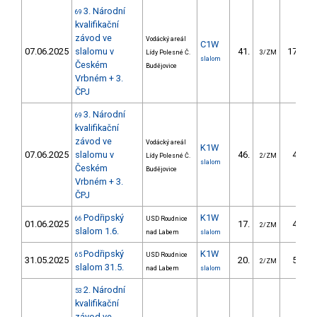
3. Národní
69
kvalifikační
závod ve
Vodácký areál
C1W
07.06.2025
slalomu v
41.
170.35
Lídy Polesné Č.
3/ZM
slalom
Českém
Budějovice
Vrbném + 3.
ČPJ
3. Národní
69
kvalifikační
závod ve
Vodácký areál
K1W
07.06.2025
slalomu v
46.
46.12
Lídy Polesné Č.
2/ZM
slalom
Českém
Budějovice
Vrbném + 3.
ČPJ
Podřipský
K1W
66
USD Roudnice
01.06.2025
17.
45.67
2/ZM
slalom 1.6.
nad Labem
slalom
Podřipský
K1W
65
USD Roudnice
31.05.2025
20.
51.58
2/ZM
slalom 31.5.
nad Labem
slalom
2. Národní
53
kvalifikační
závod ve