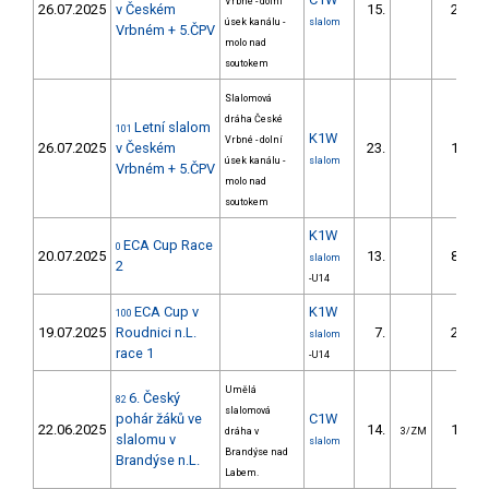
Vrbné - dolní
26.07.2025
v Českém
15.
21.63
úsek kanálu -
slalom
Vrbném + 5.ČPV
molo nad
soutokem
Slalomová
dráha České
Letní slalom
101
K1W
Vrbné - dolní
26.07.2025
v Českém
23.
17.08
úsek kanálu -
slalom
Vrbném + 5.ČPV
molo nad
soutokem
K1W
ECA Cup Race
0
20.07.2025
13.
82.04
slalom
2
-U14
ECA Cup v
K1W
100
19.07.2025
Roudnici n.L.
7.
20.55
slalom
race 1
-U14
Umělá
6. Český
82
slalomová
pohár žáků ve
C1W
22.06.2025
14.
17.14
dráha v
3/ZM
slalomu v
slalom
Brandýse nad
Brandýse n.L.
Labem.