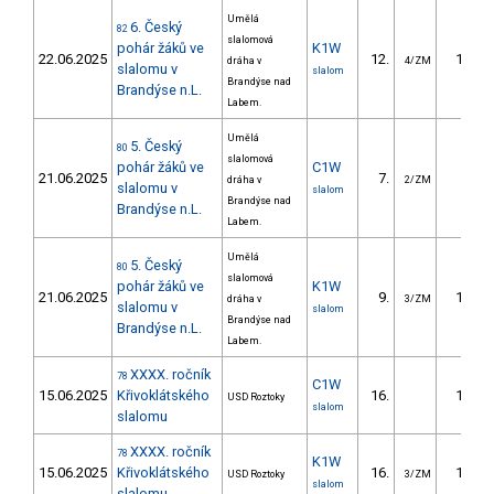
Umělá
6. Český
82
slalomová
pohár žáků ve
K1W
22.06.2025
12.
16.42
dráha v
4/ZM
slalomu v
slalom
Brandýse nad
Brandýse n.L.
Labem.
Umělá
5. Český
80
slalomová
pohár žáků ve
C1W
21.06.2025
7.
8.97
dráha v
2/ZM
slalomu v
slalom
Brandýse nad
Brandýse n.L.
Labem.
Umělá
5. Český
80
slalomová
pohár žáků ve
K1W
21.06.2025
9.
14.64
dráha v
3/ZM
slalomu v
slalom
Brandýse nad
Brandýse n.L.
Labem.
XXXX. ročník
78
C1W
15.06.2025
Křivoklátského
16.
18.58
USD Roztoky
slalom
slalomu
XXXX. ročník
78
K1W
15.06.2025
Křivoklátského
16.
15.84
USD Roztoky
3/ZM
slalom
slalomu