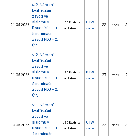
2. Národní
56
kvalifikační
závod ve
slalomu v
C1W
USD Roudnice
31.05.2026
22.
31.83
1/ZS
Roudnici n.L. +
nad Labem
slalom
5.nominační
závod RDJ + 2.
ČPJ
2. Národní
56
kvalifikační
závod ve
slalomu v
K1W
USD Roudnice
31.05.2026
27.
23.75
2/ZS
Roudnici n.L. +
nad Labem
slalom
5.nominační
závod RDJ + 2.
ČPJ
1. Národní
55
kvalifikační
závod ve
slalomu v
C1W
USD Roudnice
30.05.2026
22.
39.47
3/ZS
Roudnici n.L. +
nad Labem
slalom
4.nominační