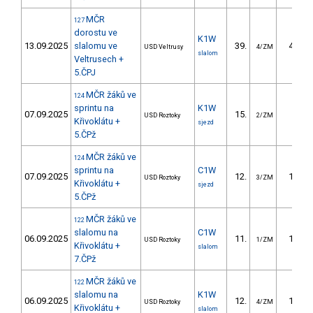
MČR
127
dorostu ve
K1W
13.09.2025
slalomu ve
39.
48.50
USD Veltrusy
4/ZM
slalom
Veltrusech +
5.ČPJ
MČR žáků ve
124
sprintu na
K1W
07.09.2025
15.
7.60
USD Roztoky
2/ZM
Křivoklátu +
sjezd
5.ČPž
MČR žáků ve
124
sprintu na
C1W
07.09.2025
12.
11.35
USD Roztoky
3/ZM
Křivoklátu +
sjezd
5.ČPž
MČR žáků ve
122
slalomu na
C1W
06.09.2025
11.
13.16
USD Roztoky
1/ZM
Křivoklátu +
slalom
7.ČPž
MČR žáků ve
122
slalomu na
K1W
06.09.2025
12.
10.97
USD Roztoky
4/ZM
Křivoklátu +
slalom