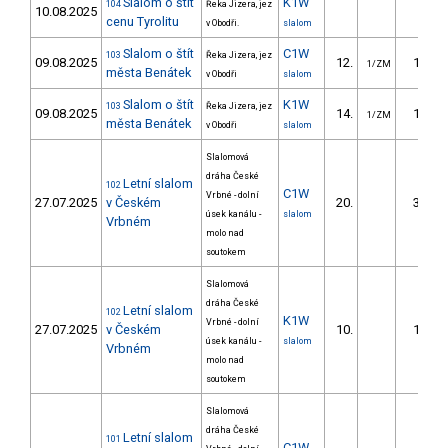
Slalom o štít
K1W
104
Řeka Jizera, jez
10.08.2025
cenu Tyrolitu
v Obodři.
slalom
Slalom o štít
C1W
103
Řeka Jizera, jez
09.08.2025
12.
12.95
1/ZM
města Benátek
v Obodři
slalom
Slalom o štít
K1W
103
Řeka Jizera, jez
09.08.2025
14.
16.88
1/ZM
města Benátek
v Obodři
slalom
Slalomová
dráha České
Letní slalom
102
C1W
Vrbné - dolní
27.07.2025
v Českém
20.
31.53
úsek kanálu -
slalom
Vrbném
molo nad
soutokem
Slalomová
dráha České
Letní slalom
102
K1W
Vrbné - dolní
27.07.2025
v Českém
10.
14.84
úsek kanálu -
slalom
Vrbném
molo nad
soutokem
Slalomová
dráha České
Letní slalom
101
C1W