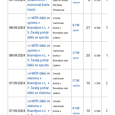
loděnicí klubu
3/ZM
slalom
memoriál Karla
KK Otava
Vanči
Strakonice
MČR žáků ve
131
Umělá
sprintu v
slalomová
K1W
08.09.2024
Brandýse n.L. +
27.
11.89
dráha v
5/ZM
sjezd
5. Český pohár
Brandýse nad
žáků ve sjezdu
Labem.
MČR žáků ve
131
Umělá
sprintu v
slalomová
C1W
08.09.2024
Brandýse n.L. +
23.
11.74
dráha v
5/ZM
sjezd
5. Český pohár
Brandýse nad
žáků ve sjezdu
Labem.
MČR žáků ve
128
Umělá
slalomu v
slalomová
C1W
07.09.2024
Brandýse n.L. +
13.
24.71
dráha v
1/ZM
slalom
7. Český pohár
Brandýse nad
žáků ve slalomu
Labem.
MČR žáků ve
128
Umělá
slalomu v
slalomová
K1W
07.09.2024
Brandýse n.L. +
13.
24.49
dráha v
2/ZM
slalom