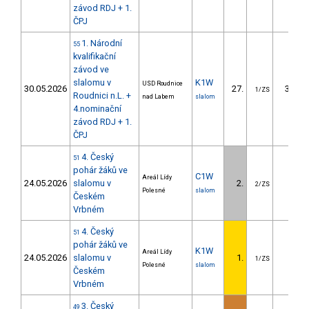
závod RDJ + 1.
ČPJ
1. Národní
55
kvalifikační
závod ve
slalomu v
K1W
USD Roudnice
30.05.2026
27.
34.99
1/ZS
Roudnici n.L. +
nad Labem
slalom
4.nominační
závod RDJ + 1.
ČPJ
4. Český
51
pohár žáků ve
C1W
Areál Lídy
24.05.2026
slalomu v
2.
0.06
2/ZS
Polesné
slalom
Českém
Vrbném
4. Český
51
pohár žáků ve
K1W
Areál Lídy
24.05.2026
slalomu v
1.
1/ZS
Polesné
slalom
Českém
Vrbném
3. Český
49