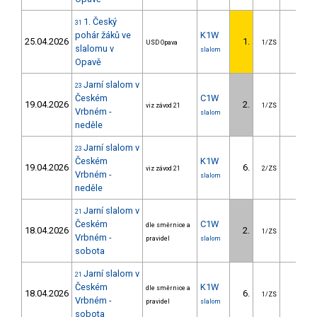
1. Český
31
pohár žáků ve
K1W
25.04.2026
1.
USD Opava
1/ZS
slalomu v
slalom
Opavě
Jarní slalom v
23
Českém
C1W
19.04.2026
2.
6.55
viz závod 21
1/ZS
Vrbném -
slalom
neděle
Jarní slalom v
23
Českém
K1W
19.04.2026
6.
6.42
viz závod 21
2/ZS
Vrbném -
slalom
neděle
Jarní slalom v
21
Českém
C1W
dle směrnice a
18.04.2026
2.
5.86
1/ZS
Vrbném -
pravidel
slalom
sobota
Jarní slalom v
21
Českém
K1W
dle směrnice a
18.04.2026
6.
5.86
1/ZS
Vrbném -
pravidel
slalom
sobota