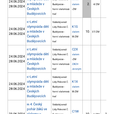
24.06.2024
a mládeže v
2.
0.22
Budějovice -
slalom
4/ZM
28.06.2024
Českých
horní slalomová
-ZM
Budějovicích
trať
Letní
87
Vodácký areál
olympiáda dětí
K1S
Lídy Polesné Č.
24.06.2024
a mládeže v
10.
2.97
Budějovice -
slalom
37/ZM
28.06.2024
Českých
horní slalomová
W-ZM
Budějovicích
trať
Letní
C2X
87
Vodácký areál
olympiáda dětí
Lídy Polesné Č.
slalom
24.06.2024
a mládeže v
Budějovice -
-ZM
28.06.2024
Českých
horní slalomová
ZACH
Budějovicích
trať
Jeroným
Letní
87
Vodácký areál
olympiáda dětí
K1X
Lídy Polesné Č.
24.06.2024
a mládeže v
Budějovice -
slalom
28.06.2024
Českých
horní slalomová
W-ZM
Budějovicích
trať
4. Český
86
Vodácký areál
pohár žáků ve
Lídy Polesné Č.
C1W
23.06.2024
slalomu v
10.
18.11