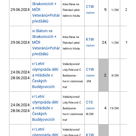
Strakonicích +
řeka Otava na
C1W
29.06.2024
MČR
9.
29.31
Podskalí před
1/ZM
slalom
Veteránů+Pohár
loděnicí klubu
předžáků
Slalom ve
90
Strakonicích +
řeka Otava na
K1W
29.06.2024
MČR
24.
18.15
Podskalí před
1/ZM
slalom
Veteránů+Pohár
loděnicí klubu
předžáků
Letní
87
Vodácký areál
olympiáda dětí
C1W
Lídy Polesné Č.
24.06.2024
a mládeže v
2.
0.37
Budějovice -
slalom
4/ZM
28.06.2024
Českých
horní slalomová
-ZM
Budějovicích
trať
Letní
87
Vodácký areál
olympiáda dětí
C1S
Lídy Polesné Č.
24.06.2024
a mládeže v
4.
3.93
Budějovice -
slalom
15/ZM
28.06.2024
Českých
horní slalomová
W-ZM
Budějovicích
trať
Letní
87
Vodácký areál
olympiáda dětí
K1W
Lídy Polesné Č.