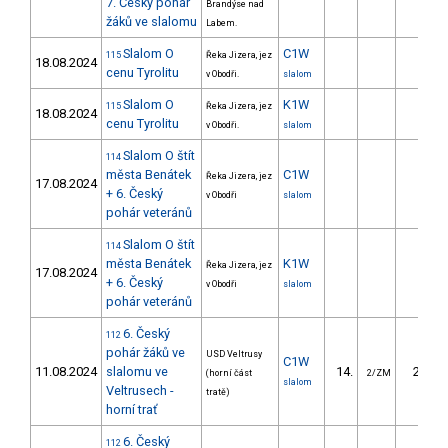
7. Český pohár
Brandýse nad
žáků ve slalomu
Labem.
Slalom O
C1W
115
Řeka Jizera, jez
18.08.2024
cenu Tyrolitu
v Obodři.
slalom
Slalom O
K1W
115
Řeka Jizera, jez
18.08.2024
cenu Tyrolitu
v Obodři.
slalom
Slalom O štít
114
města Benátek
C1W
Řeka Jizera, jez
17.08.2024
+ 6. Český
v Obodři
slalom
pohár veteránů
Slalom O štít
114
města Benátek
K1W
Řeka Jizera, jez
17.08.2024
+ 6. Český
v Obodři
slalom
pohár veteránů
6. Český
112
pohár žáků ve
USD Veltrusy
C1W
11.08.2024
slalomu ve
14.
25.77
(horní část
2/ZM
slalom
Veltrusech -
tratě)
horní trať
6. Český
112