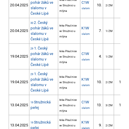
řeka Ploučnice
pohár žáků ve
C1W
20.04.2025
10.
8.97
ve Stružnici u
2/ZM
slalomu v
slalom
mlýna
České Lípě
2. Český
30
řeka Ploučnice
pohár žáků ve
K1W
20.04.2025
7.
7.61
ve Stružnici u
1/ZM
slalomu v
slalom
mlýna
České Lípě
1. Český
29
řeka Ploučnice
pohár žáků ve
C1W
19.04.2025
4.
2.60
ve Stružnici u
1/ZM
slalomu v
slalom
mlýna
České Lípě
1. Český
29
řeka Ploučnice
pohár žáků ve
K1W
19.04.2025
10.
11.14
ve Stružnici u
2/ZM
slalomu v
slalom
mlýna
České Lípě
řeka Ploučnice
Stružnická
C1W
19
13.04.2025
13.
13.70
ve Stružnici u
3/ZM
peřej
slalom
mlýna
řeka Ploučnice
Stružnická
K1W
19
13.04.2025
9.
8.10
ve Stružnici u
2/ZM
peřej
slalom