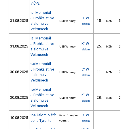
7.ČPž
Memoriál
121
J.Froňka st. ve
C1W
31.08.2025
15.
36.97
USD Veltrusy
1/ZM
slalomu ve
slalom
Veltrusech
Memoriál
121
J.Froňka st. ve
K1W
31.08.2025
25.
28.32
USD Veltrusy
1/ZM
slalomu ve
slalom
Veltrusech
Memoriál
120
J.Froňka st. ve
C1W
30.08.2025
11.
35.81
USD Veltrusy
1/ZM
slalomu ve
slalom
Veltrusech
Memoriál
120
J.Froňka st. ve
K1W
30.08.2025
28.
29.33
USD Veltrusy
2/ZM
slalomu ve
slalom
Veltrusech
Slalom o štít
C1W
104
Řeka Jizera, jez
10.08.2025
cenu Tyrolitu
v Obodři.
slalom