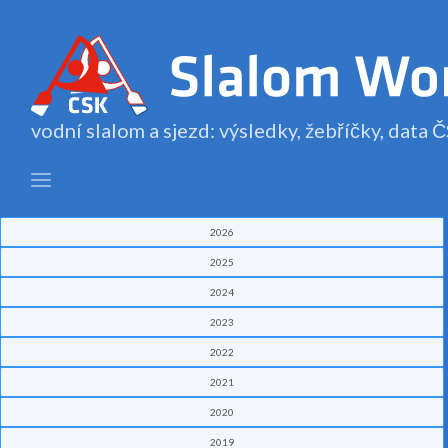
vodní slalom a sjezd: výsledky, žebříčky, data
2026
2025
2024
2023
2022
2021
2020
2019