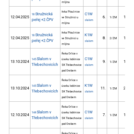
mlýna
řeka Ploučnice
Stružnická
C1W
18
12.04.2025
6.
10.50
ve Stružnici u
1/ZM
peřej +2.ČPV
slalom
mlýna
řeka Ploučnice
Stružnická
K1W
18
12.04.2025
8.
10.50
ve Stružnici u
2/ZM
peřej +2.ČPV
slalom
mlýna
Řeka Orlice v
Slalom v
C1W
145
úseku loděnice
13.10.2024
9.
12.50
1/ZM
Třebechovicích
SK Třebechovice
slalom
pod Orebem
Řeka Orlice v
Slalom v
K1W
145
úseku loděnice
13.10.2024
11.
20.60
1/ZM
Třebechovicích
SK Třebechovice
slalom
pod Orebem
Řeka Orlice v
Slalom v
C1W
144
úseku loděnice
12.10.2024
7.
12.00
1/ZM
Třebechovicích
SK Třebechovice
slalom
pod Orebem
Řeka Orlice v