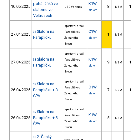
pohár žáků ve
K1W
10.05.2025
8.
12.35
USD Veltrusy
1/ZM
slalomu ve
slalom
Veltrusech
sportovní areál
Slalom na
C1W
38
Paraplíčko u
27.04.2025
1.
1/ZM
Paraplíčku
Železného
slalom
Brodu
sportovní areál
Slalom na
K1W
38
Paraplíčko u
27.04.2025
9.
10.20
2/ZM
Paraplíčku
Železného
slalom
Brodu
sportovní areál
Slalom na
37
C1W
Paraplíčko u
26.04.2025
Paraplíčku + 3.
7.
12.60
3/ZM
Železného
slalom
ČPV
Brodu
sportovní areál
Slalom na
37
K1W
Paraplíčko u
26.04.2025
Paraplíčku + 3.
5.
4.40
1/ZM
Železného
slalom
ČPV
Brodu
2. Český
30