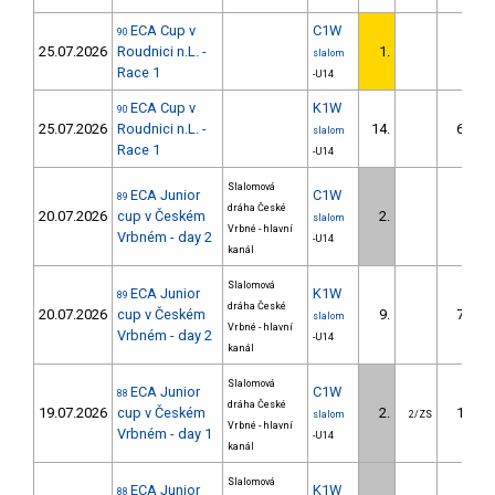
ECA Cup v
C1W
90
25.07.2026
Roudnici n.L. -
1.
slalom
Race 1
-U14
ECA Cup v
K1W
90
25.07.2026
Roudnici n.L. -
14.
66.02
slalom
Race 1
-U14
Slalomová
ECA Junior
C1W
89
dráha České
20.07.2026
cup v Českém
2.
4.89
slalom
Vrbné - hlavní
Vrbném - day 2
-U14
kanál
Slalomová
ECA Junior
K1W
89
dráha České
20.07.2026
cup v Českém
9.
70.60
slalom
Vrbné - hlavní
Vrbném - day 2
-U14
kanál
Slalomová
ECA Junior
C1W
88
dráha České
19.07.2026
cup v Českém
2.
17.71
slalom
2/ZS
Vrbné - hlavní
Vrbném - day 1
-U14
kanál
Slalomová
ECA Junior
K1W
88