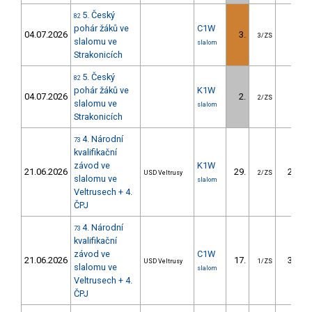
5. Český
82
pohár žáků ve
C1W
04.07.2026
3.
0.22
3/ZS
slalomu ve
slalom
Strakonicích
5. Český
82
pohár žáků ve
K1W
04.07.2026
2.
3.10
2/ZS
slalomu ve
slalom
Strakonicích
4. Národní
73
kvalifikační
závod ve
K1W
21.06.2026
29.
21.46
USD Veltrusy
2/ZS
slalomu ve
slalom
Veltrusech + 4.
ČPJ
4. Národní
73
kvalifikační
závod ve
C1W
21.06.2026
17.
38.46
USD Veltrusy
1/ZS
slalomu ve
slalom
Veltrusech + 4.
ČPJ