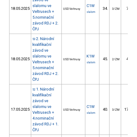
slalomu ve
C1W
18.05.2025
34.
75.66
USD Veltrusy
3/ZM
Veltrusech +
slalom
5.nominační
závod RDJ + 2.
ČPJ
2. Národní
53
kvalifikační
závod ve
slalomu ve
K1W
18.05.2025
45.
48.31
USD Veltrusy
2/ZM
Veltrusech +
slalom
5.nominační
závod RDJ + 2.
ČPJ
1. Národní
52
kvalifikační
závod ve
slalomu ve
C1W
17.05.2025
40.
171.16
USD Veltrusy
3/ZM
Veltrusech +
slalom
4.nominační
závod RDJ + 1.
ČPJ