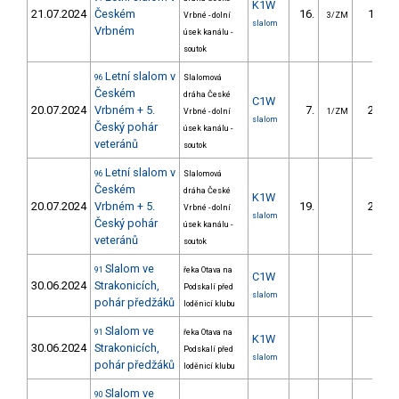
K1W
21.07.2024
Českém
16.
19.44
Vrbné - dolní
3/ZM
slalom
Vrbném
úsek kanálu -
soutok
Letní slalom v
96
Slalomová
Českém
dráha České
C1W
20.07.2024
Vrbném + 5.
7.
23.94
Vrbné - dolní
1/ZM
slalom
Český pohár
úsek kanálu -
veteránů
soutok
Letní slalom v
96
Slalomová
Českém
dráha České
K1W
20.07.2024
Vrbném + 5.
19.
24.48
Vrbné - dolní
slalom
Český pohár
úsek kanálu -
veteránů
soutok
Slalom ve
91
řeka Otava na
C1W
30.06.2024
Strakonicích,
Podskalí před
slalom
pohár předžáků
loděnicí klubu
Slalom ve
91
řeka Otava na
K1W
30.06.2024
Strakonicích,
Podskalí před
slalom
pohár předžáků
loděnicí klubu
Slalom ve
90