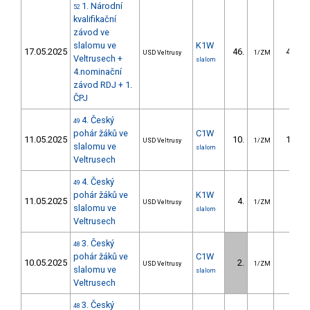
1. Národní
52
kvalifikační
závod ve
slalomu ve
K1W
17.05.2025
46.
46.98
USD Veltrusy
1/ZM
Veltrusech +
slalom
4.nominační
závod RDJ + 1.
ČPJ
4. Český
49
pohár žáků ve
C1W
11.05.2025
10.
11.46
USD Veltrusy
1/ZM
slalomu ve
slalom
Veltrusech
4. Český
49
pohár žáků ve
K1W
11.05.2025
4.
3.37
USD Veltrusy
1/ZM
slalomu ve
slalom
Veltrusech
3. Český
48
pohár žáků ve
C1W
10.05.2025
2.
4.23
USD Veltrusy
1/ZM
slalomu ve
slalom
Veltrusech
3. Český
48