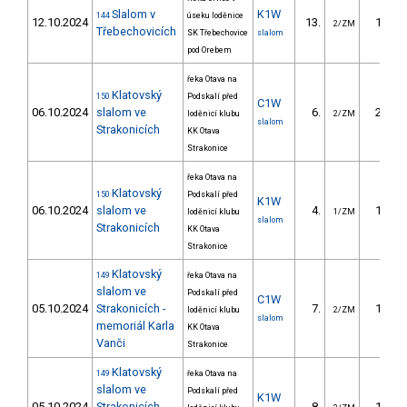
Slalom v
K1W
144
úseku loděnice
12.10.2024
13.
18.20
2/ZM
Třebechovicích
SK Třebechovice
slalom
pod Orebem
řeka Otava na
Klatovský
150
Podskalí před
C1W
06.10.2024
slalom ve
6.
22.02
loděnicí klubu
2/ZM
slalom
Strakonicích
KK Otava
Strakonice
řeka Otava na
Klatovský
150
Podskalí před
K1W
06.10.2024
slalom ve
4.
10.16
loděnicí klubu
1/ZM
slalom
Strakonicích
KK Otava
Strakonice
Klatovský
149
řeka Otava na
slalom ve
Podskalí před
C1W
05.10.2024
Strakonicích -
7.
19.50
loděnicí klubu
2/ZM
slalom
memoriál Karla
KK Otava
Vanči
Strakonice
Klatovský
149
řeka Otava na
slalom ve
Podskalí před
K1W
05.10.2024
Strakonicích -
8.
12.16