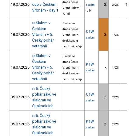
dráha České
19.07.2026
cup v Českém
2.
16.50
slalom
2/ZS
Vrbné - hlavní
Vrbném - day 1
-U14
kanál
Slalom v
86
Slalomová
Českém
dráha České
C1W
18.07.2026
Vrbném + 5.
3.
2.61
Vrbné - horní
1/ZS
slalom
Český pohár
úsek kanálu -
veteránů
první dvě peřeje
Slalom v
86
Slalomová
Českém
dráha České
K1W
18.07.2026
Vrbném + 5.
7.
7.82
Vrbné - horní
1/ZS
slalom
Český pohár
úsek kanálu -
veteránů
první dvě peřeje
6. Český
83
pohár žáků ve
C1W
05.07.2026
2.
2.07
2/ZS
slalomu ve
slalom
Strakonicích
6. Český
83
pohár žáků ve
K1W
05.07.2026
2.
1.38
2/ZS
slalomu ve
slalom
Strakonicích