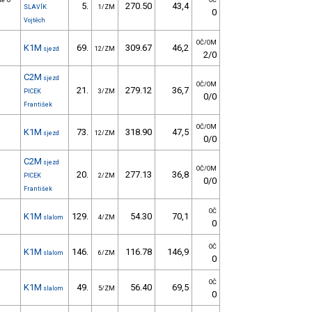
tě U
OČ
5.
270.50
43,4
SLAVÍK
1/ZM
0
Vojtěch
OČ/OM
K1M
69.
309.67
46,2
sjezd
12/ZM
2/0
C2M
sjezd
OČ/OM
21.
279.12
36,7
PICEK
3/ZM
0/0
František
OČ/OM
K1M
73.
318.90
47,5
sjezd
12/ZM
0/0
C2M
sjezd
OČ/OM
20.
277.13
36,8
PICEK
2/ZM
0/0
František
OČ
K1M
129.
54.30
70,1
slalom
4/ZM
0
OČ
K1M
146.
116.78
146,9
slalom
6/ZM
0
OČ
K1M
49.
56.40
69,5
slalom
5/ZM
0