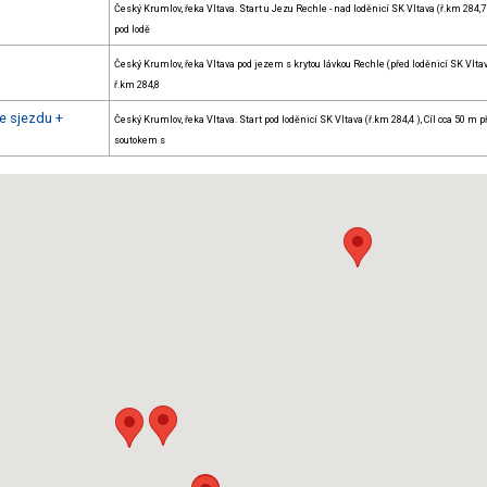
Český Krumlov, řeka Vltava. Start u Jezu Rechle - nad loděnicí SK Vltava (ř.km 284,7 )
pod lodě
Český Krumlov, řeka Vltava pod jezem s krytou lávkou Rechle (před loděnicí SK Vlta
ř.km 284,8
e sjezdu +
Český Krumlov, řeka Vltava. Start pod loděnicí SK Vltava (ř.km 284,4 ), Cíl cca 50 m p
soutokem s