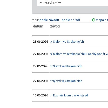
řadit:
podle závodu
podle pořadí
mapa s 
datum
závod
28.06.2026
Slalom ve Strakonicích
79
27.06.2026
Slalom ve Strakonicích+3.Český pohár v
78
27.06.2026
Sjezd ve Strakonicích
77
27.06.2026
Sjezd ve Strakonicích
77
16.06.2026
Egonův krumlovský sjezd
71