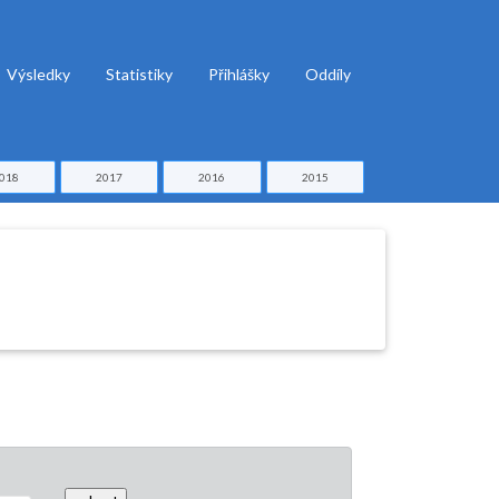
Výsledky
Statistiky
Přihlášky
Oddíly
018
2017
2016
2015