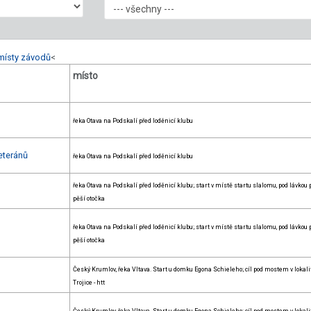
místy závodů
<
místo
řeka Otava na Podskalí před loděnicí klubu
eteránů
řeka Otava na Podskalí před loděnicí klubu
řeka Otava na Podskalí před loděnicí klubu; start v místě startu slalomu, pod lávkou 
pěší otočka
řeka Otava na Podskalí před loděnicí klubu; start v místě startu slalomu, pod lávkou 
pěší otočka
Český Krumlov, řeka Vltava. Start u domku Egona Schieleho; cíl pod mostem v lokali
Trojice - htt