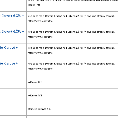
Český Krumlov, řeka Vltava. Start u domku Egona Schieleho; cíl pod mostem v lokali
Trojice - htt
rálové + 6.ČPJ +
řeka Labe mezi Dvorem Králové nad Labem a Žirčí. (viz webové stránky závodu).
https://www.lokotrutno
rálové + 6.ČPJ +
řeka Labe mezi Dvorem Králové nad Labem a Žirčí. (viz webové stránky závodu).
https://www.lokotrutno
ře Králové +
řeka Labe mezi Dvorem Králové nad Labem a Žirčí. (viz webové stránky závodu).
https://www.lokotrutno
ře Králové +
řeka Labe mezi Dvorem Králové nad Labem a Žirčí. (viz webové stránky závodu).
https://www.lokotrutno
loděnice KVS
loděnice KVS
stejně jako závod č.39