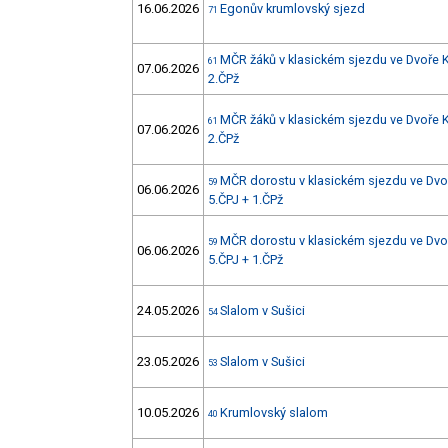
16.06.2026
Egonův krumlovský sjezd
71
MČR žáků v klasickém sjezdu ve Dvoře K
61
07.06.2026
2.ČPž
MČR žáků v klasickém sjezdu ve Dvoře K
61
07.06.2026
2.ČPž
MČR dorostu v klasickém sjezdu ve Dvo
59
06.06.2026
5.ČPJ + 1.ČPž
MČR dorostu v klasickém sjezdu ve Dvo
59
06.06.2026
5.ČPJ + 1.ČPž
24.05.2026
Slalom v Sušici
54
23.05.2026
Slalom v Sušici
53
10.05.2026
Krumlovský slalom
40