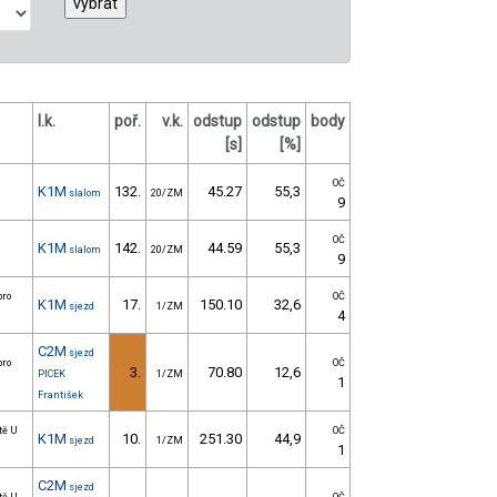
l.k.
poř.
v.k.
odstup
odstup
body
[s]
[%]
OČ
K1M
132.
45.27
55,3
slalom
20/ZM
9
OČ
K1M
142.
44.59
55,3
slalom
20/ZM
9
pro
OČ
K1M
17.
150.10
32,6
sjezd
1/ZM
4
C2M
sjezd
pro
OČ
3.
70.80
12,6
PICEK
1/ZM
1
František
tě U
OČ
K1M
10.
251.30
44,9
sjezd
1/ZM
1
C2M
sjezd