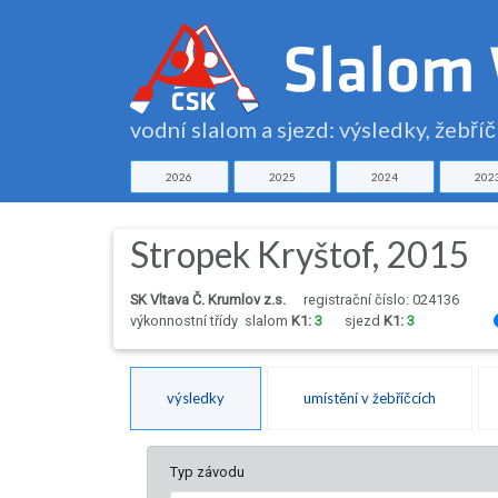
vodní slalom a sjezd: výsledky, žebří
2026
2025
2024
202
Stropek Kryštof, 2015
SK Vltava Č. Krumlov z.s.
registrační číslo: 024136
výkonnostní třídy
slalom
K1:
3
sjezd
K1:
3
výsledky
umístění v žebříčcích
Typ závodu