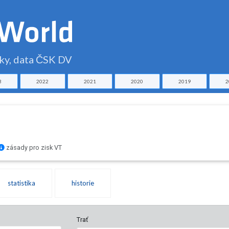
čky, data ČSK DV
3
2022
2021
2020
2019
2
zásady pro zisk VT
statistika
historie
Trať