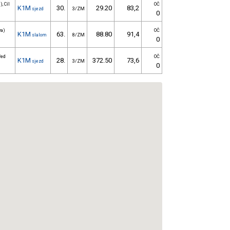
, Cíl
OČ
K1M
30.
29.20
83,2
sjezd
3/ZM
0
va)
OČ
K1M
63.
88.80
91,4
slalom
8/ZM
0
řed
OČ
K1M
28.
372.50
73,6
sjezd
3/ZM
0