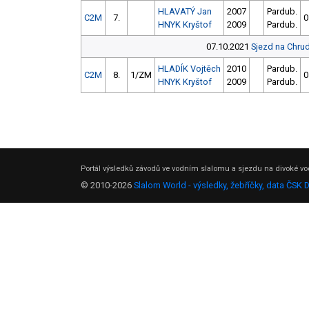
HLAVATÝ Jan
2007
Pardub.
C2M
7.
0
HNYK Kryštof
2009
Pardub.
07.10.2021
Sjezd na Chru
HLADÍK Vojtěch
2010
Pardub.
C2M
8.
1/ZM
0
HNYK Kryštof
2009
Pardub.
Portál výsledků závodů ve vodním slalomu a sjezdu na divoké vod
© 2010-2026
Slalom World - výsledky, žebříčky, data ČSK 