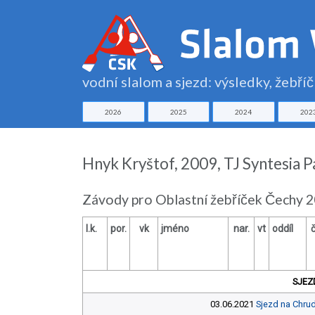
vodní slalom a sjezd: výsledky, žebří
2026
2025
2024
202
Hnyk Kryštof, 2009, TJ Syntesia 
Závody pro Oblastní žebříček Čechy 2
l.k.
por.
vk
jméno
nar.
vt
oddíl
SJEZ
03.06.2021
Sjezd na Chru