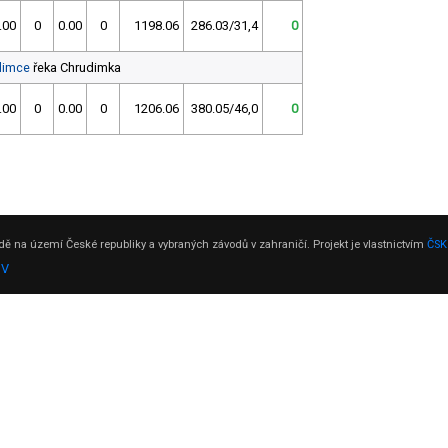
.00
0
0.00
0
1198.06
286.03/31,4
0
dimce
řeka Chrudimka
.00
0
0.00
0
1206.06
380.05/46,0
0
ě na území České republiky a vybraných závodů v zahraničí. Projekt je vlastnictvím
ČSK
DV