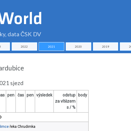
čky, data ČSK DV
3
2022
2021
2020
2019
2
Pardubice
021 sjezd
čas
pen
čas
pen
výsledek
odstup
body
za vítězem
s / %
D
dimce
řeka Chrudimka