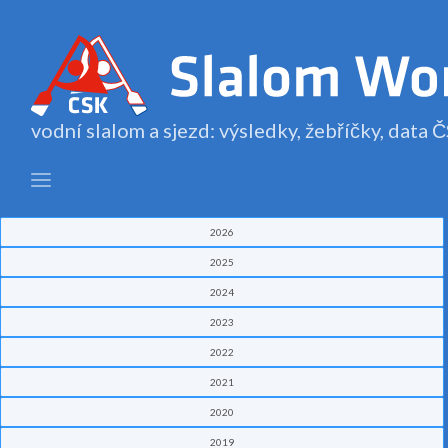
vodní slalom a sjezd: výsledky, žebříčky, data
2026
2025
2024
2023
2022
2021
2020
2019