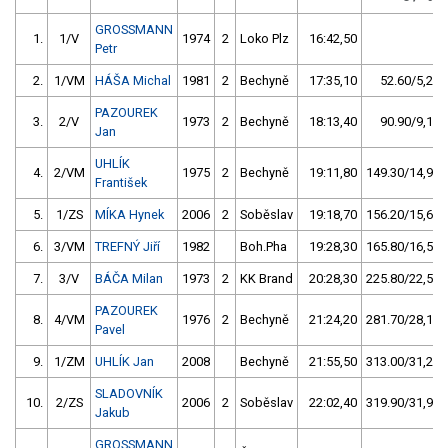
GROSSMANN
1.
1/V
1974
2
Loko Plz
16:42,50
Petr
2.
1/VM
HÁŠA Michal
1981
2
Bechyně
17:35,10
52.60/5,2
PAZOUREK
3.
2/V
1973
2
Bechyně
18:13,40
90.90/9,1
Jan
UHLÍK
4.
2/VM
1975
2
Bechyně
19:11,80
149.30/14,9
František
5.
1/ZS
MÍKA Hynek
2006
2
Soběslav
19:18,70
156.20/15,6
6.
3/VM
TREFNÝ Jiří
1982
Boh.Pha
19:28,30
165.80/16,5
7.
3/V
BÁČA Milan
1973
2
KK Brand
20:28,30
225.80/22,5
PAZOUREK
8.
4/VM
1976
2
Bechyně
21:24,20
281.70/28,1
Pavel
9.
1/ZM
UHLÍK Jan
2008
Bechyně
21:55,50
313.00/31,2
SLADOVNÍK
10.
2/ZS
2006
2
Soběslav
22:02,40
319.90/31,9
Jakub
GROSSMANN