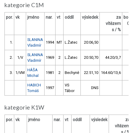
kategorie C1M
por.
vk
jméno
nar.
vt
oddíl
výsledek
za
body
vítězem
OČ
s / %
SLANINA
1.
1994
MT
L.Žatec
20:06,50
16
Vladimír
SLANINA
2.
1/V
1969
2
L.Žatec
20:50,70
44.20/3,7
8
Vladimír
HÁŠA
3.
1/VM
1981
2
Bechyně
22:51,10
164.60/13,6
4
Michal
HABICH
VS
1997
DNS
0
Tomáš
Tábor
kategorie K1W
por.
vk
jméno
nar.
vt
oddíl
výsledek
za
vítězem
s / %