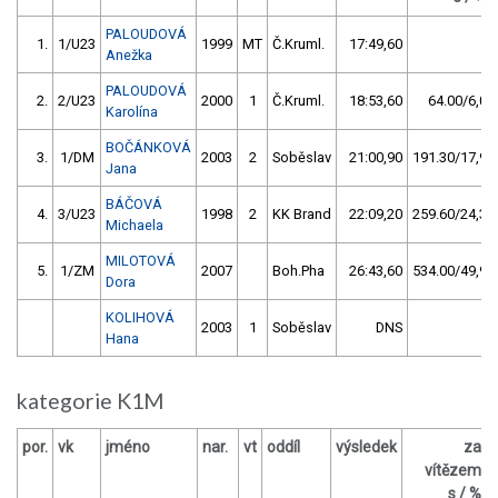
PALOUDOVÁ
1.
1/U23
1999
MT
Č.Kruml.
17:49,60
Anežka
PALOUDOVÁ
2.
2/U23
2000
1
Č.Kruml.
18:53,60
64.00/6,0
Karolína
BOČÁNKOVÁ
3.
1/DM
2003
2
Soběslav
21:00,90
191.30/17,9
Jana
BÁČOVÁ
4.
3/U23
1998
2
KK Brand
22:09,20
259.60/24,3
Michaela
MILOTOVÁ
5.
1/ZM
2007
Boh.Pha
26:43,60
534.00/49,9
Dora
KOLIHOVÁ
2003
1
Soběslav
DNS
Hana
kategorie K1M
por.
vk
jméno
nar.
vt
oddíl
výsledek
za
vítězem
s / %