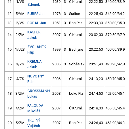
11.
1/VS
1939
3
Č.Kruml.
22:22,50
340.00/33,9
Zdeněk
12.
5/VM
BUREŠ Jan
1978
3
Sušice
22:25,40
342.90/34,2
13.
2/VS
DODAL Jan
1953
3
Boh.Pha
22:33,30
350.80/35,0
KASPER
14.
2/ZM
2007
3
Č.Kruml.
23:02,00
379.50/37,9
Jakub
ZVOLÁNEK
15.
1/U23
1999
3
Bechyně
23:22,50
400.00/39,9
Filip
KREMLA
16.
3/ZS
2006
3
Soběslav
23:51,40
428.90/42,8
Jakub
NOVOTNÝ
17.
4/ZS
2006
Č.Kruml.
24:13,20
450.70/45,0
Petr
GROSSMANN
18.
3/ZM
2008
Loko Plz
24:14,50
452.00/45,1
Lukáš
PALOUDA
19.
4/ZM
2007
Č.Kruml.
24:18,00
455.50/45,4
Mikoláš
TREFNÝ
20.
5/ZM
2007
Boh.Pha
24:26,40
463.90/46,3
Vojtěch