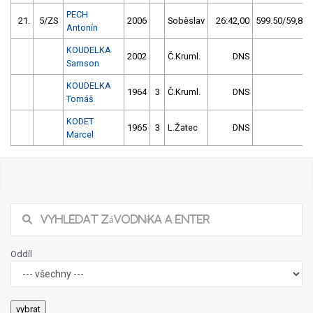
PECH
21.
5/ZS
2006
Soběslav
26:42,00
599.50/59,8
Antonín
KOUDELKA
2002
Č.Kruml.
DNS
Samson
KOUDELKA
1964
3
Č.Kruml.
DNS
Tomáš
KODET
1965
3
L.Žatec
DNS
Marcel
Oddíl