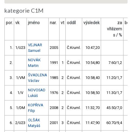
kategorie C1M
por.
vk
jméno
nar.
vt
oddíl
výsledek
za
bod
vítězem
O
s / %
VEJNAR
1.
1/U23
2005
Č.Kruml.
10:47,20
2
Samuel
NOVÁK
2.
1991
1
Č.Kruml.
10:54,80
7.60/1,2
1
Martin
ŠVADLENA
3.
1/VM
1985
2
Č.Kruml.
10:58,40
11.20/1,7
1
Václav
NOVOSAD
4.
1/V
1976
2
Č.Kruml.
10:58,50
11.30/1,7
Lukáš
KOPŘIVA
5.
1/DM
2008
2
Č.Kruml.
11:32,70
45.50/7,0
Filip
OLŠÁK
6.
2/U23
2001
3
Č.Kruml.
11:47,90
60.70/9,4
Matyáš