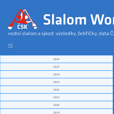
vodní slalom a sjezd: výsledky, žebříčky, data
2026
2025
2024
2023
2022
2021
2020
2019