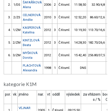
ŠAFAŘÍKOVÁ
2.
1/DS
2006
2
Č.Kruml.
11:58,50
32.90/4,8
Alena
CELNEROVÁ
3.
2/ZS
2010
3
Č.Kruml.
12:52,20
86.60/12,6
Amélie
KASPEROVÁ
4.
1/ZM
2012
3
Č.Kruml.
13:19,30
113.70/16,6
Kateřina
KINTZLOVÁ
5.
2/ZM
2012
3
Č.Kruml.
14:28,30
182.70/26,6
Beata
MYŠKOVÁ
6.
3/ZM
2012
Č.Kruml.
15:42,40
256.80/37,5
Dorota
PLACHTOVÁ
1998
1
Č.Kruml.
DNS
Alexandra
kategorie K1M
por.
vk
jméno
nar.
vt
oddíl
výsledek
za vítězem
body
s / %
OČ
VEJNAR
1.
2005
1
Č.Kruml.
09:25,50
27