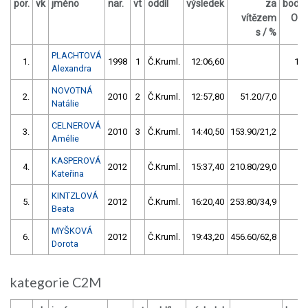
por.
vk
jméno
nar.
vt
oddíl
výsledek
za
body
vítězem
OČ
s / %
PLACHTOVÁ
1.
1998
1
Č.Kruml.
12:06,60
14
Alexandra
NOVOTNÁ
2.
2010
2
Č.Kruml.
12:57,80
51.20/7,0
6
Natálie
CELNEROVÁ
3.
2010
3
Č.Kruml.
14:40,50
153.90/21,2
2
Amélie
KASPEROVÁ
4.
2012
Č.Kruml.
15:37,40
210.80/29,0
1
Kateřina
KINTZLOVÁ
5.
2012
Č.Kruml.
16:20,40
253.80/34,9
0
Beata
MYŠKOVÁ
6.
2012
Č.Kruml.
19:43,20
456.60/62,8
0
Dorota
kategorie C2M