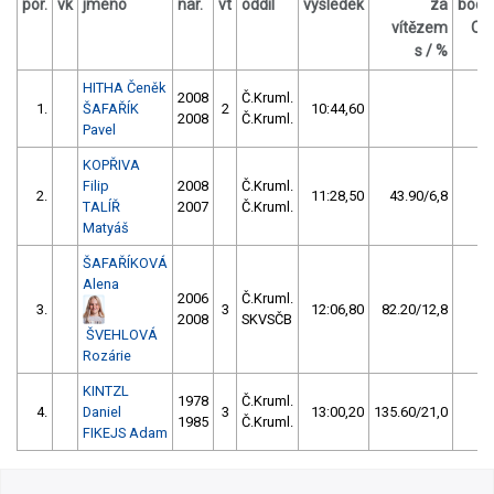
por.
vk
jméno
nar.
vt
oddíl
výsledek
za
body
vítězem
OČ
s / %
HITHA Čeněk
2008
Č.Kruml.
1.
ŠAFAŘÍK
2
10:44,60
6
2008
Č.Kruml.
Pavel
KOPŘIVA
Filip
2008
Č.Kruml.
2.
11:28,50
43.90/6,8
2
TALÍŘ
2007
Č.Kruml.
Matyáš
ŠAFAŘÍKOVÁ
Alena
2006
Č.Kruml.
3.
3
12:06,80
82.20/12,8
1
2008
SKVSČB
ŠVEHLOVÁ
Rozárie
KINTZL
1978
Č.Kruml.
4.
Daniel
3
13:00,20
135.60/21,0
0
1985
Č.Kruml.
FIKEJS Adam