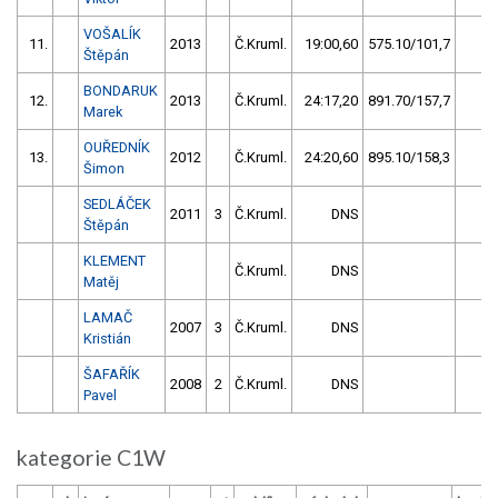
VOŠALÍK
11.
2013
Č.Kruml.
19:00,60
575.10/101,7
0
Štěpán
BONDARUK
12.
2013
Č.Kruml.
24:17,20
891.70/157,7
0
Marek
OUŘEDNÍK
13.
2012
Č.Kruml.
24:20,60
895.10/158,3
0
Šimon
SEDLÁČEK
2011
3
Č.Kruml.
DNS
0
Štěpán
KLEMENT
Č.Kruml.
DNS
0
Matěj
LAMAČ
2007
3
Č.Kruml.
DNS
0
Kristián
ŠAFAŘÍK
2008
2
Č.Kruml.
DNS
0
Pavel
kategorie C1W