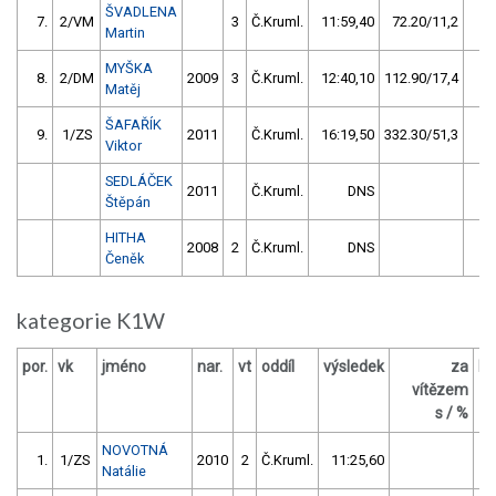
ŠVADLENA
7.
2/VM
3
Č.Kruml.
11:59,40
72.20/11,2
Martin
MYŠKA
8.
2/DM
2009
3
Č.Kruml.
12:40,10
112.90/17,4
Matěj
ŠAFAŘÍK
9.
1/ZS
2011
Č.Kruml.
16:19,50
332.30/51,3
Viktor
SEDLÁČEK
2011
Č.Kruml.
DNS
Štěpán
HITHA
2008
2
Č.Kruml.
DNS
Čeněk
kategorie K1W
por.
vk
jméno
nar.
vt
oddíl
výsledek
za
bo
vítězem
s / %
NOVOTNÁ
1.
1/ZS
2010
2
Č.Kruml.
11:25,60
Natálie