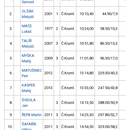
Samuel
OLŠÁK
2.
2001
1
Č.Kruml.
10:10,40
44.90/7,9
19
Matyáš
MÁČE
3.
1977
2
Č.Kruml.
10:24,00
58.50/10,3
11
Lukáš
TALÍŘ
4.
2007
3
Č.Kruml.
10:51,80
86.30/15,3
7
Matyáš
MYŠKA
5.
2009
3
Č.Kruml.
11:01,80
96.30/17,0
6
Matěj
MATUŠINEC
6.
2012
Č.Kruml.
13:14,80
229.30/40,5
5
Petr
KASPER
7.
2013
Č.Kruml.
13:33,00
247.50/43,8
4
Matěj
ŠVEHLA
8.
3
Č.Kruml.
14:13,50
288.00/50,9
3
Jan
9.
ŘEPA Martin
2011
3
Č.Kruml.
14:23,30
297.80/52,7
2
ŠAFAŘÍK
10.
2011
3
Č.Kruml.
14:54,50
329.00/58,2
1
Viktor