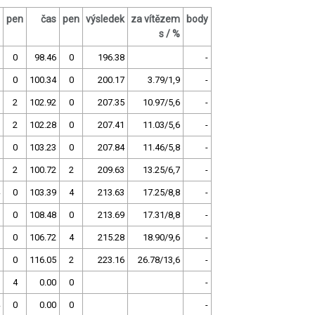
pen
čas
pen
výsledek
za vítězem
body
s / %
0
98.46
0
196.38
-
0
100.34
0
200.17
3.79/1,9
-
2
102.92
0
207.35
10.97/5,6
-
2
102.28
0
207.41
11.03/5,6
-
0
103.23
0
207.84
11.46/5,8
-
2
100.72
2
209.63
13.25/6,7
-
0
103.39
4
213.63
17.25/8,8
-
0
108.48
0
213.69
17.31/8,8
-
0
106.72
4
215.28
18.90/9,6
-
0
116.05
2
223.16
26.78/13,6
-
4
0.00
0
-
0
0.00
0
-