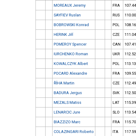
MOREAUX Jeremy
FRA
107.44
SAYFIEV Ruslan
RUS
110.00
BOBROWSKI Konrad
POL
108.16
HERINK Jiří
CZE
111.04
POMEROY Spencer
CAN
107.41
IURCHENKO Roman
UKR
112.52
KOWALCZYK Albert
POL
113.13
POCARD Alexandre
FRA
109.55
ŘÍHA Martin
CZE
112.49
BADURA Jergus
SVK
112.50
MEZALS Matiss
LAT
115.39
LENARCIC Jure
SLO
113.54
BIAZZIZO Marc
FRA
115.70
COLAZINGARI Roberto
ITA
117.59