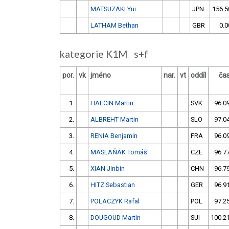
MATSUZAKI Yui
JPN
156.5
LATHAM Bethan
GBR
0.0
kategorie K1M s+f
por.
vk
jméno
nar.
vt
oddíl
ča
1.
HALCIN Martin
SVK
96.0
2.
ALBREHT Martin
SLO
97.0
3.
RENIA Benjamin
FRA
96.0
4.
MASLAŇÁK Tomáš
CZE
96.7
5.
XIAN Jinbin
CHN
96.7
6.
HITZ Sebastian
GER
96.9
7.
POLACZYK Rafal
POL
97.2
8.
DOUGOUD Martin
SUI
100.2