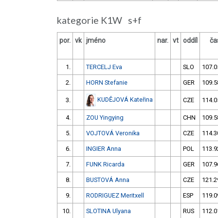
kategorie K1W s+f
por.
vk
jméno
nar.
vt
oddíl
ča
1.
TERCELJ Eva
SLO
107.0
2.
HORN Stefanie
GER
109.5
KUDĚJOVÁ Kateřina
3.
CZE
114.0
4.
ZOU Yingying
CHN
109.5
5.
VOJTOVÁ Veronika
CZE
114.3
6.
INGIER Anna
POL
113.9
7.
FUNK Ricarda
GER
107.9
8.
BUSTOVÁ Anna
CZE
121.2
9.
RODRIGUEZ Meritxell
ESP
119.0
10.
SLOTINA Ulyana
RUS
112.0