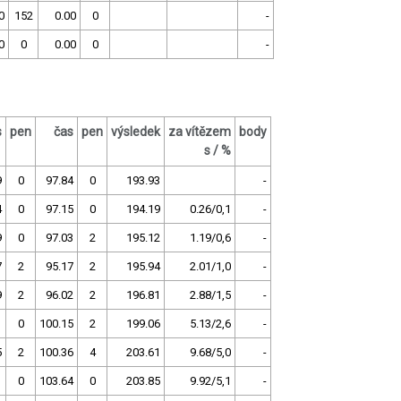
0
152
0.00
0
-
0
0
0.00
0
-
s
pen
čas
pen
výsledek
za vítězem
body
s / %
9
0
97.84
0
193.93
-
4
0
97.15
0
194.19
0.26/0,1
-
9
0
97.03
2
195.12
1.19/0,6
-
7
2
95.17
2
195.94
2.01/1,0
-
9
2
96.02
2
196.81
2.88/1,5
-
1
0
100.15
2
199.06
5.13/2,6
-
5
2
100.36
4
203.61
9.68/5,0
-
1
0
103.64
0
203.85
9.92/5,1
-