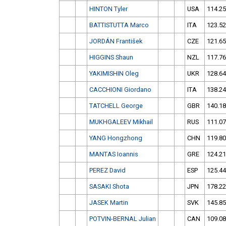
HINTON Tyler
USA
114.25
BATTISTUTTA Marco
ITA
123.52
JORDÁN František
CZE
121.65
HIGGINS Shaun
NZL
117.76
YAKIMISHIN Oleg
UKR
128.64
CACCHIONI Giordano
ITA
138.24
TATCHELL George
GBR
140.18
MUKHGALEEV Mikhail
RUS
111.07
YANG Hongzhong
CHN
119.80
MANTAS Ioannis
GRE
124.21
PEREZ David
ESP
125.44
SASAKI Shota
JPN
178.22
JASEK Martin
SVK
145.85
POTVIN-BERNAL Julian
CAN
109.08