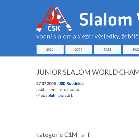
vodní slalom a sjezd: výsledky, žebří
2026
2025
2024
202
JUNIOR SLALOM WORLD CHAM
27.07.2008
USD Roudnice
ředitel: vrchní rozhodčí:
absolutní pořadí
L
kategorie C1M s+f