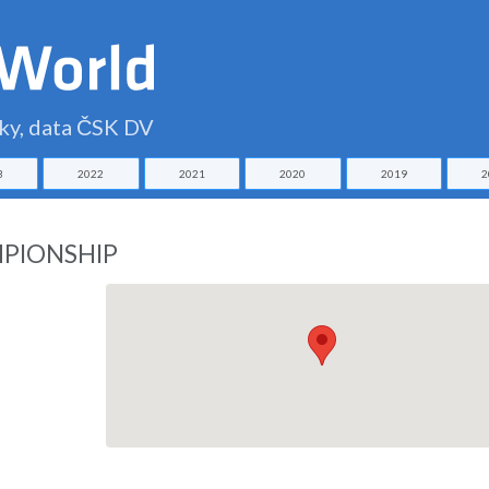
čky, data ČSK DV
3
2022
2021
2020
2019
2
PIONSHIP