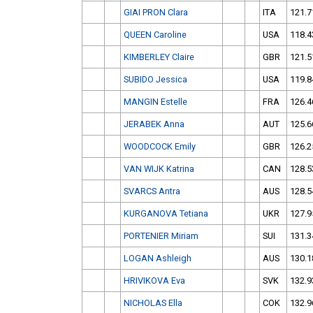
GIAI PRON Clara
ITA
121.7
QUEEN Caroline
USA
118.4
KIMBERLEY Claire
GBR
121.5
SUBIDO Jessica
USA
119.8
MANGIN Estelle
FRA
126.4
JERABEK Anna
AUT
125.6
WOODCOCK Emily
GBR
126.2
VAN WIJK Katrina
CAN
128.5
SVARCS Antra
AUS
128.5
KURGANOVA Tetiana
UKR
127.9
PORTENIER Miriam
SUI
131.3
LOGAN Ashleigh
AUS
130.1
HRIVIKOVA Eva
SVK
132.9
NICHOLAS Ella
COK
132.9