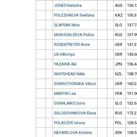
JONES Natasha
AUS
136.1
POLEZHAEVA Svetlana
KAZ
136.3
SLAPSAK Nina
SLO
137.7
MUKHGALEEVA Polina
RUS
137.9
ROSENTRETER Anne
GER
141.3
US Viktoriya
UKR
145.6
YAZAWA Aki
JPN
156.4
WHITEHEAD Nikki
NZL
158.7
DOBROTVORSKA Viktori
UKR
160.2
MARTIN Lea
FRA
131.9
DOMAJNKO Dora
SLO
132.6
SOLODOVNIKOVA Elena
RUS
172.2
POLACZYK Iwona
POL
128.5
NEVARILOVA Kristina
SVK
138.5