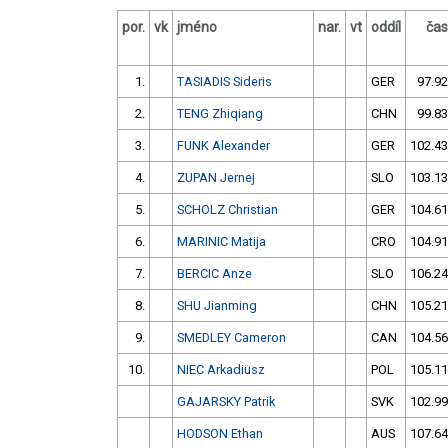
por.
vk
jméno
nar.
vt
oddíl
čas
1.
TASIADIS Sideris
GER
97.92
2.
TENG Zhiqiang
CHN
99.83
3.
FUNK Alexander
GER
102.43
4.
ZUPAN Jernej
SLO
103.13
5.
SCHOLZ Christian
GER
104.61
6.
MARINIC Matija
CRO
104.91
7.
BERCIC Anze
SLO
106.24
8.
SHU Jianming
CHN
105.21
9.
SMEDLEY Cameron
CAN
104.56
10.
NIEC Arkadiusz
POL
105.11
GAJARSKY Patrik
SVK
102.99
HODSON Ethan
AUS
107.64