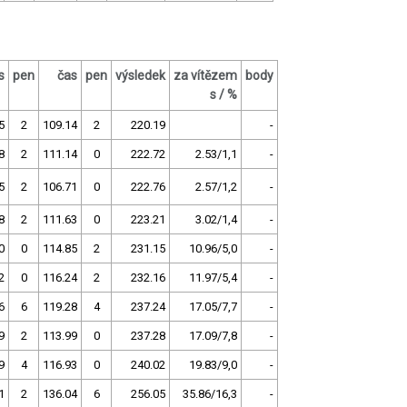
s
pen
čas
pen
výsledek
za vítězem
body
s / %
5
2
109.14
2
220.19
-
8
2
111.14
0
222.72
2.53/1,1
-
5
2
106.71
0
222.76
2.57/1,2
-
8
2
111.63
0
223.21
3.02/1,4
-
0
0
114.85
2
231.15
10.96/5,0
-
2
0
116.24
2
232.16
11.97/5,4
-
6
6
119.28
4
237.24
17.05/7,7
-
9
2
113.99
0
237.28
17.09/7,8
-
9
4
116.93
0
240.02
19.83/9,0
-
1
2
136.04
6
256.05
35.86/16,3
-