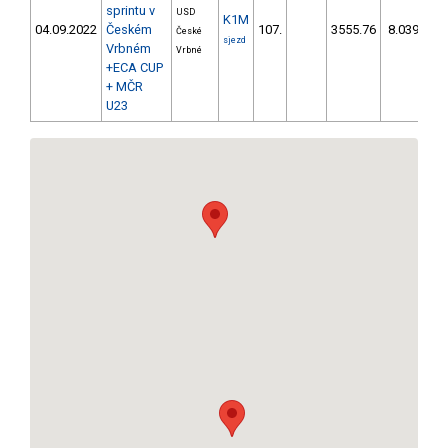
sprintu v
USD
K1M
Č
04.09.2022
Českém
107.
3555.76
8.039,2
České
sjezd
Vrbném
Vrbné
+ECA CUP
+ MČR
U23