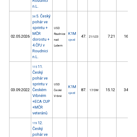
Roudnici
n.L.
5. Český
34
pohár ve
sprintu +
USD
MČR
K1M
Roudnice
Č
02.05.2026
47.
7.21
16,9
21/U23
dorostu +
nad
sjezd
4.ČPJ v
Labem
Roudnici
n.L.
11.
115
Český
pohár ve
sprintu v
USD
K1M
Č
03.09.2022
Českém
87.
15.12
34,6
České
17/DM
sjezd
Vrbném
Vrbné
+ECA CUP
+MČR
veteránů
12.
119
Český
pohár ve