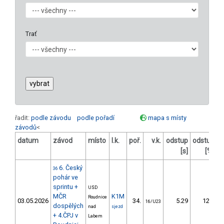
Trať
řadit:
podle závodu
podle pořadí
mapa s místy
závodů
<
datum
závod
místo
l.k.
poř.
v.k.
odstup
odstup
[s]
[%]
6. Český
36
pohár ve
sprintu +
USD
MČR
K1M
Roudnice
Č
03.05.2026
34.
5.29
12,2
16/U23
dospělých
nad
sjezd
+ 4.ČPJ v
Labem