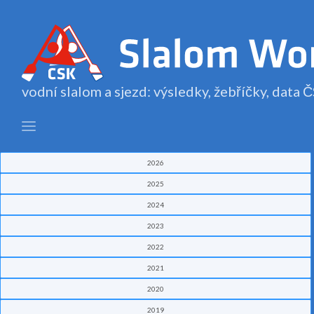
vodní slalom a sjezd: výsledky, žebříčky, data
2026
2025
2024
2023
2022
2021
2020
2019