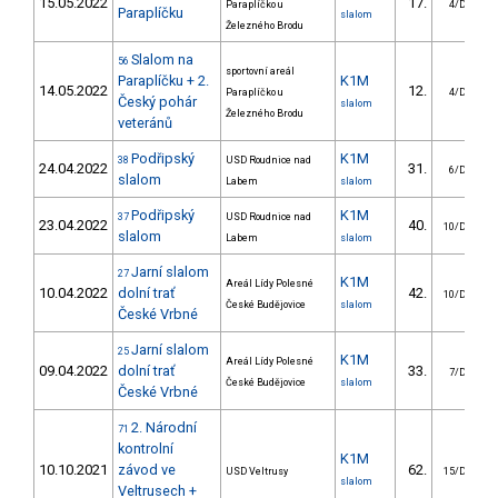
15.05.2022
17.
Paraplíčko u
4/DM
Paraplíčku
slalom
Železného Brodu
Slalom na
56
sportovní areál
Paraplíčku + 2.
K1M
14.05.2022
12.
Paraplíčko u
4/DM
Český pohár
slalom
Železného Brodu
veteránů
Podřipský
K1M
38
USD Roudnice nad
24.04.2022
31.
6/DM
slalom
Labem
slalom
Podřipský
K1M
37
USD Roudnice nad
23.04.2022
40.
10/DM
slalom
Labem
slalom
Jarní slalom
27
K1M
Areál Lídy Polesné
10.04.2022
dolní trať
42.
10/DM
České Budějovice
slalom
České Vrbné
Jarní slalom
25
K1M
Areál Lídy Polesné
09.04.2022
dolní trať
33.
7/DM
České Budějovice
slalom
České Vrbné
2. Národní
71
kontrolní
K1M
10.10.2021
závod ve
62.
USD Veltrusy
15/DM
slalom
Veltrusech +