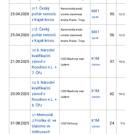
1. Český
25
Kanoistický areál,
MX1
25.04.2026
pohár seniorů
30.
umělá slalomová
12/U23
sjezd
v Kajak krosu
dráha Praha - Troja
2. Český
27
Kanoistický areál,
MX1
25.04.2026
pohár seniorů
36.
umělá slalomová
12/U23
sjezd
v Kajak krosu
dráha Praha - Troja
6. Národní
133
kvalifikační
K1M
USD Roudnice nad
21.09.2025
závod v
57.
19/U23
Labem
slalom
Roudnici n.L. +
7. ČPJ
5. Národní
132
kvalifikační
K1M
USD Roudnice nad
20.09.2025
závod v
62.
19/U23
Labem
slalom
Roudnici n.L. +
6. ČPJ
Memoriál
121
J.Froňka st. ve
K1M
31.08.2025
24.
USD Veltrusy
7/U23
slalomu ve
slalom
Veltrusech