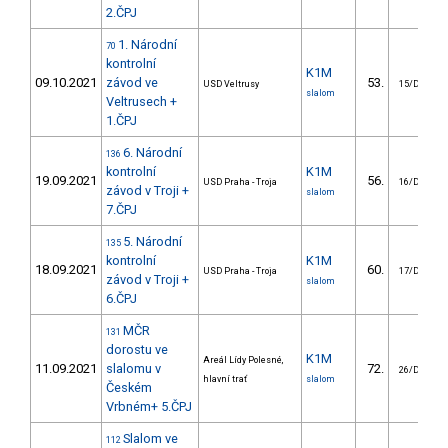
2.ČPJ
1. Národní
70
kontrolní
K1M
09.10.2021
závod ve
53.
USD Veltrusy
15/DM
slalom
Veltrusech +
1.ČPJ
6. Národní
136
kontrolní
K1M
19.09.2021
56.
USD Praha - Troja
16/DM
závod v Troji +
slalom
7.ČPJ
5. Národní
135
kontrolní
K1M
18.09.2021
60.
USD Praha - Troja
17/DM
závod v Troji +
slalom
6.ČPJ
MČR
131
dorostu ve
K1M
Areál Lídy Polesné,
11.09.2021
slalomu v
72.
26/DM
hlavní trať
slalom
Českém
Vrbném+ 5.ČPJ
Slalom ve
112