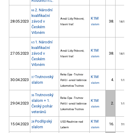
Roudnici n.L.
2. Národní
66
kvalifikační
K1M
Areál Lídy Polesné,
28.05.2023
závod v
38.
14/DS
hlavní trať
slalom
Českém
Vrbném
1. Národní
65
kvalifikační
K1M
Areál Lídy Polesné,
27.05.2023
závod v
38.
14/DS
hlavní trať
slalom
Českém
Vrbném
Řeka Úpa - Trutnov
Trutnovský
K1M
37
30.04.2023
4.
Poříčí - areál loděnice
1/DS
slalom
slalom
Lokomotiva Trutnov
Trutnovský
36
Řeka Úpa - Trutnov
slalom + 1.
K1M
29.04.2023
2.
Poříčí - areál loděnice
1/DS
Český pohár
slalom
Lokomotiva Trutnov
veteránů
Podřipský
K1M
28
USD Roudnice nad
15.04.2023
16.
7/DS
slalom
Labem
slalom