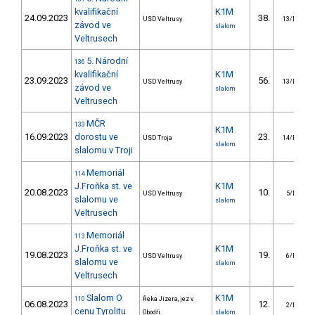
kvalifikační
K1M
24.09.2023
38.
USD Veltrusy
13/DS
závod ve
slalom
Veltrusech
5. Národní
136
kvalifikační
K1M
23.09.2023
56.
USD Veltrusy
13/DS
závod ve
slalom
Veltrusech
MČR
133
K1M
16.09.2023
dorostu ve
23.
USD Troja
14/DS
slalom
slalomu v Troji
Memoriál
114
J.Froňka st. ve
K1M
20.08.2023
10.
USD Veltrusy
5/DS
slalomu ve
slalom
Veltrusech
Memoriál
113
J.Froňka st. ve
K1M
19.08.2023
19.
USD Veltrusy
6/DS
slalomu ve
slalom
Veltrusech
Slalom O
K1M
110
Řeka Jizera, jez v
06.08.2023
12.
2/DS
cenu Tyrolitu
Obodři.
slalom