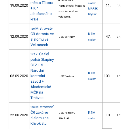
u restaurace
města Tábora
slalom
19.09.2020
11.
Harrachovka. Mapa na
1/ZS
+ KP
MAREK
www.kanoistika-
Jihočeského
Kryštof
vstabor.cz.
kraje
Mistrovství
130
ČR dorostu ve
K1M
12.09.2020
47.
USD Veltrusy
3/ZS
slalomu ve
slalom
Veltrusech
7. Český
147
pohár Skupiny
ČEZ + 5.
Národní
K1M
05.09.2020
kontrolní
103.
USD Trnávka
9/ZS
slalom
závod +
Akademické
MČR na
Trnávce
Mistrovství
118
ČR žáků ve
K1M
USD Roztoky u
22.08.2020
10.
9/ZS
slalomu na
Křivoklátu
slalom
Křivoklátu