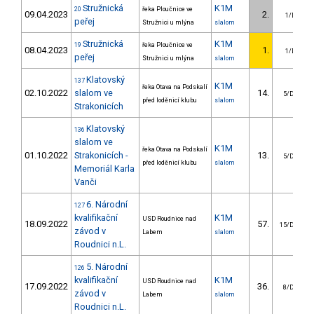
Stružnická
K1M
20
řeka Ploučnice ve
09.04.2023
2.
1/DS
peřej
Stružnici u mlýna
slalom
Stružnická
K1M
19
řeka Ploučnice ve
08.04.2023
1.
1/DS
peřej
Stružnici u mlýna
slalom
Klatovský
137
K1M
řeka Otava na Podskalí
02.10.2022
slalom ve
14.
5/DM
před loděnicí klubu
slalom
Strakonicích
Klatovský
136
slalom ve
K1M
řeka Otava na Podskalí
01.10.2022
Strakonicích -
13.
5/DM
před loděnicí klubu
slalom
Memoriál Karla
Vanči
6. Národní
127
kvalifikační
K1M
USD Roudnice nad
18.09.2022
57.
15/DM
závod v
Labem
slalom
Roudnici n.L.
5. Národní
126
kvalifikační
K1M
USD Roudnice nad
17.09.2022
36.
8/DM
závod v
Labem
slalom
Roudnici n.L.