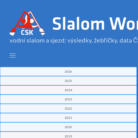
vodní slalom a sjezd: výsledky, žebříčky, data
2026
2025
2024
2023
2022
2021
2020
2019