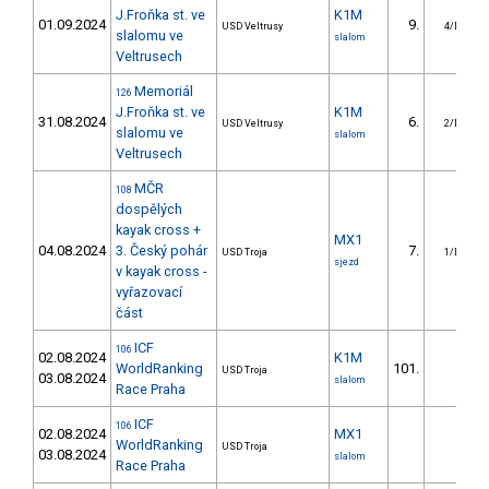
J.Froňka st. ve
K1M
01.09.2024
9.
USD Veltrusy
4/DS
slalomu ve
slalom
Veltrusech
Memoriál
126
J.Froňka st. ve
K1M
31.08.2024
6.
USD Veltrusy
2/DS
slalomu ve
slalom
Veltrusech
MČR
108
dospělých
kayak cross +
MX1
04.08.2024
3. Český pohár
7.
USD Troja
1/DS
sjezd
v kayak cross -
vyřazovací
část
ICF
106
02.08.2024
K1M
WorldRanking
101.
USD Troja
03.08.2024
slalom
Race Praha
ICF
106
02.08.2024
MX1
WorldRanking
USD Troja
03.08.2024
slalom
Race Praha