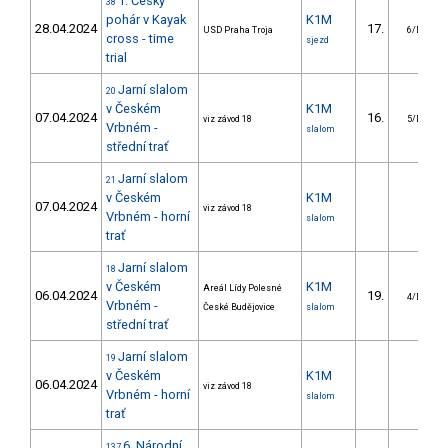
1. Český
38
pohár v Kayak
K1M
28.04.2024
17.
USD Praha Troja
6/DS
cross - time
sjezd
trial
Jarní slalom
20
v Českém
K1M
07.04.2024
16.
viz závod 18
5/DS
Vrbném -
slalom
střední trať
Jarní slalom
21
v Českém
K1M
07.04.2024
viz závod 18
Vrbném - horní
slalom
trať
Jarní slalom
18
v Českém
K1M
Areál Lídy Polesné
06.04.2024
19.
4/DS
Vrbném -
České Budějovice
slalom
střední trať
Jarní slalom
19
v Českém
K1M
06.04.2024
viz závod 18
Vrbném - horní
slalom
trať
6. Národní
137