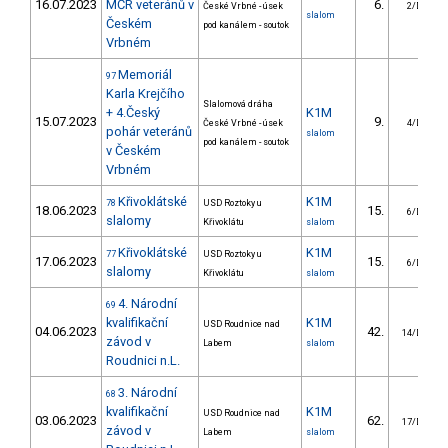
16.07.2023
MČR veteránů v
6.
České Vrbné - úsek
2/DS
slalom
Českém
pod kanálem - soutok
Vrbném
Memoriál
97
Karla Krejčího
Slalomová dráha
+ 4.Český
K1M
15.07.2023
9.
České Vrbné - úsek
4/DS
pohár veteránů
slalom
pod kanálem - soutok
v Českém
Vrbném
Křivoklátské
K1M
78
USD Roztoky u
18.06.2023
15.
6/DS
slalomy
Křivoklátu
slalom
Křivoklátské
K1M
77
USD Roztoky u
17.06.2023
15.
6/DS
slalomy
Křivoklátu
slalom
4. Národní
69
kvalifikační
K1M
USD Roudnice nad
04.06.2023
42.
14/DS
závod v
Labem
slalom
Roudnici n.L.
3. Národní
68
kvalifikační
K1M
USD Roudnice nad
03.06.2023
62.
17/DS
závod v
Labem
slalom