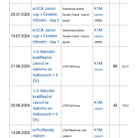
ECA Junior
K1M
89
Slalomová dráha
20.07.2026
cup v Českém
České Vrbné - hlavní
slalom
Vrbném - day 2
kanál
-OPEN
ECA Junior
K1M
88
Slalomová dráha
19.07.2026
cup v Českém
České Vrbné - hlavní
slalom
Vrbném - day 1
kanál
-OPEN
4. Národní
73
kvalifikační
závod ve
K1M
21.06.2026
83.
USD Veltrusy
22/U23
slalomu ve
slalom
Veltrusech + 4.
ČPJ
3. Národní
72
kvalifikační
závod ve
K1M
20.06.2026
42.
USD Veltrusy
14/U23
slalomu ve
slalom
Veltrusech + 3.
ČPJ
Podřipský
K1M
68
USD Roudnice nad
14.06.2026
slalom
Labem
slalom