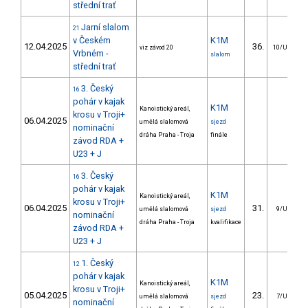
střední trať
Jarní slalom
21
v Českém
K1M
12.04.2025
36.
viz závod 20
10/U23
Vrbném -
slalom
střední trať
3. Český
16
pohár v kajak
K1M
Kanoistický areál,
krosu v Troji+
06.04.2025
umělá slalomová
sjezd
nominační
dráha Praha - Troja
finále
závod RDA +
U23 + J
3. Český
16
pohár v kajak
K1M
Kanoistický areál,
krosu v Troji+
06.04.2025
31.
umělá slalomová
sjezd
9/U23
nominační
dráha Praha - Troja
kvalifikace
závod RDA +
U23 + J
1. Český
12
pohár v kajak
K1M
Kanoistický areál,
krosu v Troji+
05.04.2025
23.
umělá slalomová
sjezd
7/U23
nominační