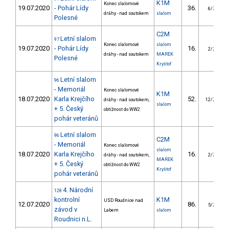
K1M
Konec slalomové
19.07.2020
- Pohár Lídy
36.
6/ZS
dráhy - nad soutokem
slalom
Polesné
C2M
Letní slalom
97
Konec slalomové
slalom
19.07.2020
- Pohár Lídy
16.
2/ZS
dráhy - nad soutokem
MAREK
Polesné
Kryštof
Letní slalom
96
- Memoriál
Konec slalomové
K1M
18.07.2020
Karla Krejčího
52.
dráhy - nad soutokem,
12/ZS
slalom
+ 5. Český
obtížnost do WW2
pohár veteránů
Letní slalom
96
C2M
- Memoriál
Konec slalomové
slalom
18.07.2020
Karla Krejčího
16.
dráhy - nad soutokem,
2/ZS
MAREK
+ 5. Český
obtížnost do WW2
Kryštof
pohár veteránů
4. Národní
128
kontrolní
K1M
USD Roudnice nad
12.07.2020
86.
5/ZS
závod v
Labem
slalom
Roudnici n.L.