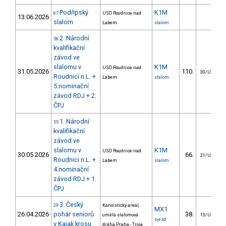
Podřipský
K1M
67
USD Roudnice nad
13.06.2026
slalom
Labem
slalom
2. Národní
56
kvalifikační
závod ve
slalomu v
K1M
USD Roudnice nad
31.05.2026
110.
30/U23
Roudnici n.L. +
Labem
slalom
5.nominační
závod RDJ + 2.
ČPJ
1. Národní
55
kvalifikační
závod ve
slalomu v
K1M
USD Roudnice nad
30.05.2026
66.
21/U23
Roudnici n.L. +
Labem
slalom
4.nominační
závod RDJ + 1.
ČPJ
3. Český
29
Kanoistický areál,
MX1
26.04.2026
pohár seniorů
38.
umělá slalomová
13/U23
sjezd
v Kajak krosu
dráha Praha - Troja