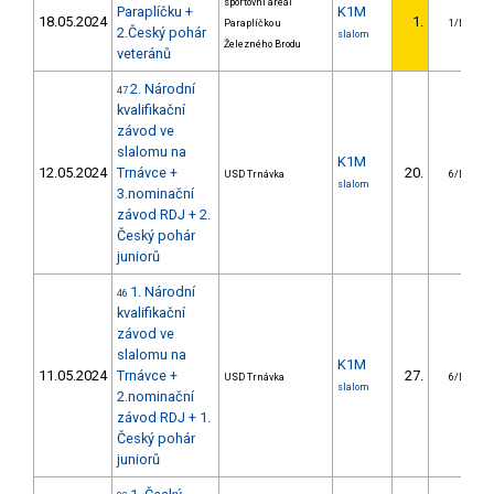
sportovní areál
Paraplíčku +
K1M
18.05.2024
1.
Paraplíčko u
1/DS
2.Český pohár
slalom
Železného Brodu
veteránů
2. Národní
47
kvalifikační
závod ve
slalomu na
K1M
12.05.2024
Trnávce +
20.
USD Trnávka
6/DS
slalom
3.nominační
závod RDJ + 2.
Český pohár
juniorů
1. Národní
46
kvalifikační
závod ve
slalomu na
K1M
11.05.2024
Trnávce +
27.
USD Trnávka
6/DS
slalom
2.nominační
závod RDJ + 1.
Český pohár
juniorů