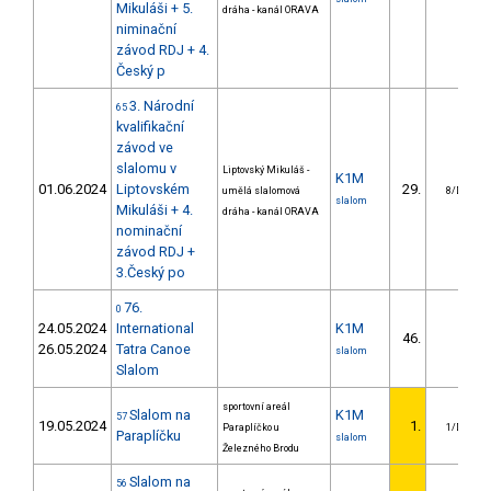
Mikuláši + 5.
dráha - kanál ORAVA
niminační
závod RDJ + 4.
Český p
3. Národní
65
kvalifikační
závod ve
slalomu v
Liptovský Mikuláš -
K1M
01.06.2024
Liptovském
29.
umělá slalomová
8/DS
slalom
Mikuláši + 4.
dráha - kanál ORAVA
nominační
závod RDJ +
3.Český po
76.
0
24.05.2024
International
K1M
46.
26.05.2024
Tatra Canoe
slalom
Slalom
sportovní areál
Slalom na
K1M
57
19.05.2024
1.
Paraplíčko u
1/DS
Paraplíčku
slalom
Železného Brodu
Slalom na
56