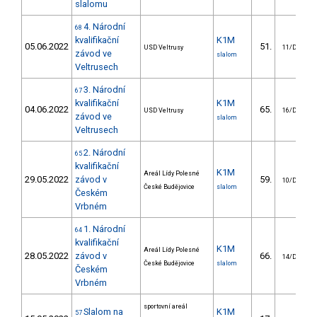
slalomu
4. Národní
68
kvalifikační
K1M
05.06.2022
51.
USD Veltrusy
11/DM
závod ve
slalom
Veltrusech
3. Národní
67
kvalifikační
K1M
04.06.2022
65.
USD Veltrusy
16/DM
závod ve
slalom
Veltrusech
2. Národní
65
kvalifikační
K1M
Areál Lídy Polesné
29.05.2022
závod v
59.
10/DM
České Budějovice
slalom
Českém
Vrbném
1. Národní
64
kvalifikační
K1M
Areál Lídy Polesné
28.05.2022
závod v
66.
14/DM
České Budějovice
slalom
Českém
Vrbném
sportovní areál
Slalom na
K1M
57