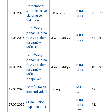
Memoriál
120
J.Froňka st. ve
K1M
30.08.2025
10.
USD Veltrusy
3/U23
slalomu ve
slalom
Veltrusech
6. Český
110
pohár Skupina
K1M
24.08.2025
ČEZ ve slalomu
44.
Vltava pdo VD Lipno I.
18/U23
slalom
na Lipně +
MČR U23
5. Český
109
pohár Skupina
ČEZ ve slalomu
K1M
23.08.2025
42.
Vltava pdo VD Lipno I.
18/U23
na Lipně +
slalom
MČR
dospělých
MČR Kajak
MX1
106
17.08.2025
19.
USD Troja
8/
kros individuál
sjezd
K1M
ECA Junior
0
27.07.2025
11.
slalom
Cup - slalom II
-OPEN