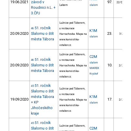
19.06.2021
závod v
97.
22/DM
Labem
slalom
Roudnici n.L. +
3.ČPJ
Lužnice pod Táborem,
51. ročník
46
u restaurace
K1M
20.09.2020
Slalomu o štít
23.
Harrachovka. Mapa na
7/ZS
slalom
města Tábora
www.kanoistika-
vstabor.cz.
Lužnice pod Táborem,
C2M
51. ročník
46
u restaurace
slalom
20.09.2020
Slalomu o štít
10.
Harrachovka. Mapa na
2/ZS
MAREK
města Tábora
www.kanoistika-
Kryštof
vstabor.cz.
51. ročník
45
Lužnice pod Táborem,
Slalomu o štít
u restaurace
města Tábora
K1M
19.09.2020
17.
Harrachovka. Mapa na
2/ZS
+ KP
slalom
www.kanoistika-
Jihočeského
vstabor.cz.
kraje
51. ročník
45
Lužnice pod Táborem,
Slalomu o štít
C2M