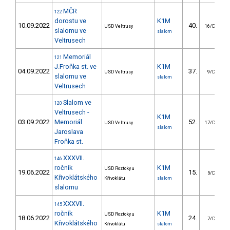
MČR
122
dorostu ve
K1M
10.09.2022
40.
USD Veltrusy
16/DM
slalomu ve
slalom
Veltrusech
Memoriál
121
J.Froňka st. ve
K1M
04.09.2022
37.
USD Veltrusy
9/DM
slalomu ve
slalom
Veltrusech
Slalom ve
120
Veltrusech -
K1M
03.09.2022
Memoriál
52.
USD Veltrusy
17/DM
slalom
Jaroslava
Froňka st.
XXXVII.
146
ročník
K1M
USD Roztoky u
19.06.2022
15.
5/DM
Křivoklátského
Křivoklátu
slalom
slalomu
XXXVII.
145
ročník
K1M
USD Roztoky u
18.06.2022
24.
7/DM
Křivoklátského
Křivoklátu
slalom