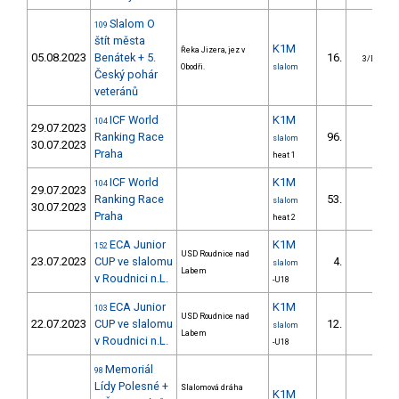
Slalom O
109
štít města
K1M
Řeka Jizera, jez v
05.08.2023
Benátek + 5.
16.
3/DS
Obodři.
slalom
Český pohár
veteránů
ICF World
K1M
104
29.07.2023
Ranking Race
96.
slalom
30.07.2023
Praha
heat 1
ICF World
K1M
104
29.07.2023
Ranking Race
53.
slalom
30.07.2023
Praha
heat 2
ECA Junior
K1M
152
USD Roudnice nad
23.07.2023
CUP ve slalomu
4.
slalom
Labem
v Roudnici n.L.
-U18
ECA Junior
K1M
103
USD Roudnice nad
22.07.2023
CUP ve slalomu
12.
slalom
Labem
v Roudnici n.L.
-U18
Memoriál
98
Lídy Polesné +
Slalomová dráha
K1M