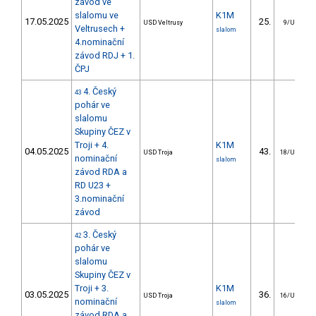
závod ve
slalomu ve
K1M
17.05.2025
25.
USD Veltrusy
9/U23
Veltrusech +
slalom
4.nominační
závod RDJ + 1.
ČPJ
4. Český
43
pohár ve
slalomu
Skupiny ČEZ v
Troji + 4.
K1M
04.05.2025
43.
USD Troja
18/U23
nominační
slalom
závod RDA a
RD U23 +
3.nominační
závod
3. Český
42
pohár ve
slalomu
Skupiny ČEZ v
Troji + 3.
K1M
03.05.2025
36.
USD Troja
16/U23
nominační
slalom
závod RDA a