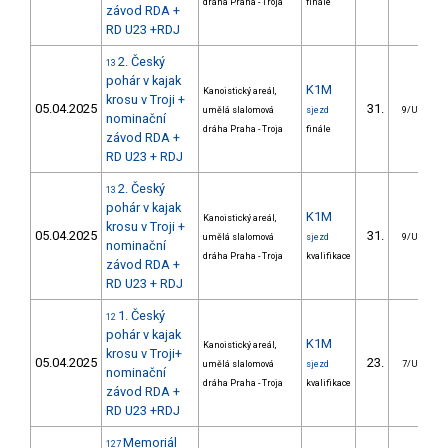
dráha Praha - Troja
finále
závod RDA +
RD U23 +RDJ
2. Český
13
pohár v kajak
K1M
Kanoistický areál,
krosu v Troji +
05.04.2025
31.
umělá slalomová
sjezd
9/U23
nominační
dráha Praha - Troja
finále
závod RDA +
RD U23 + RDJ
2. Český
13
pohár v kajak
K1M
Kanoistický areál,
krosu v Troji +
05.04.2025
31.
umělá slalomová
sjezd
9/U23
nominační
dráha Praha - Troja
kvalifikace
závod RDA +
RD U23 + RDJ
1. Český
12
pohár v kajak
K1M
Kanoistický areál,
krosu v Troji+
05.04.2025
23.
umělá slalomová
sjezd
7/U23
nominační
dráha Praha - Troja
kvalifikace
závod RDA +
RD U23 +RDJ
Memoriál
127