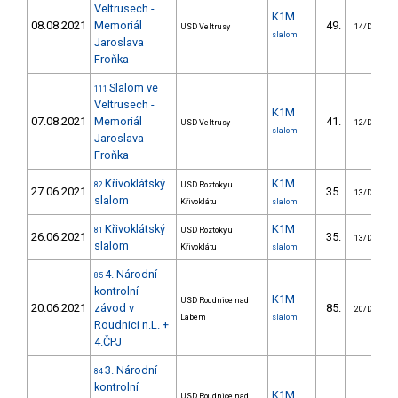
Veltrusech -
K1M
08.08.2021
Memoriál
49.
USD Veltrusy
14/DM
slalom
Jaroslava
Froňka
Slalom ve
111
Veltrusech -
K1M
07.08.2021
Memoriál
41.
USD Veltrusy
12/DM
slalom
Jaroslava
Froňka
Křivoklátský
K1M
82
USD Roztoky u
27.06.2021
35.
13/DM
slalom
Křivoklátu
slalom
Křivoklátský
K1M
81
USD Roztoky u
26.06.2021
35.
13/DM
slalom
Křivoklátu
slalom
4. Národní
85
kontrolní
K1M
USD Roudnice nad
20.06.2021
závod v
85.
20/DM
Labem
slalom
Roudnici n.L. +
4.ČPJ
3. Národní
84
kontrolní
K1M
USD Roudnice nad