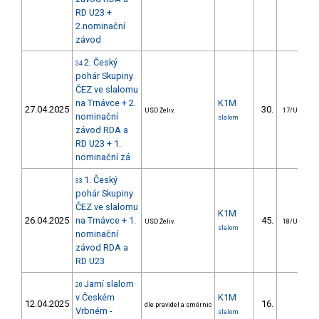
RD U23 +
2.nominační
závod
2. Český
34
pohár Skupiny
ČEZ ve slalomu
na Trnávce + 2.
K1M
27.04.2025
30.
USD Želiv.
17/U23
nominační
slalom
závod RDA a
RD U23 + 1.
nominační zá
1. Český
33
pohár Skupiny
ČEZ ve slalomu
K1M
26.04.2025
na Trnávce + 1.
45.
USD Želiv.
18/U23
slalom
nominační
závod RDA a
RD U23
Jarní slalom
20
v Českém
K1M
12.04.2025
16.
dle pravidel a směrnic
Vrbném -
slalom