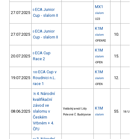
MX1
ECA Junior
0
27.07.2025
slalom
Cup - slalom II
U23
K1M
ECA Junior
0
27.07.2025
10.
slalom
Cup - slalom II
-OPENR2
K1M
ECA Cup
0
20.07.2025
15.
slalom
Race 2
-OPEN
ECA Cup v
K1M
100
19.07.2025
Roudnici n.L.
12.
slalom
race 1
-OPEN
4. Národní
70
kvalifikační
závod ve
K1M
Vodácký areál Lídy
08.06.2025
slalomu v
55.
18/U23
Polesné Č. Budějovice
slalom
Českém
Vrbném + 4.
ČPJ
3. Národní