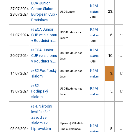
ECA Junior
K1M
27.07.2024
Canoe Slalom
23.
USD Čunovo
slalom
28.07.2024
European Cup -
-U18
Bratislava
ECA Junior
K1M
99
USD Roudnice nad
21.07.2024
CUP ve slalomu
6.
slalom
6/DS
Labem
v Roudnici n.L.
-U18
ECA Junior
K1M
98
USD Roudnice nad
20.07.2024
CUP ve slalomu
10.
slalom
10/DS
Labem
v Roudnici n.L.
-U18
32.Podřipský
K1M
25
USD Roudnice nad
14.07.2024
3.
1/DS
slalom
Labem
slalom
32.
26
K1M
USD Roudnice nad
13.07.2024
Podřipský
5.
1/DS
Labem
slalom
slalom
4. Národní
66
kvalifikační
závod ve
slalomu v
Liptovský Mikuláš -
K1M
02.06.2024
Liptovském
8.
umělá slalomová
2/DS
slalom