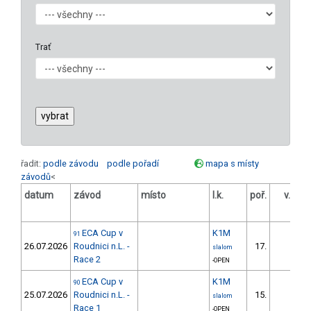
Trať
řadit:
podle závodu
podle pořadí
mapa s místy
závodů
<
datum
závod
místo
l.k.
poř.
v.k.
o
ECA Cup v
K1M
91
26.07.2026
Roudnici n.L. -
17.
slalom
Race 2
-OPEN
ECA Cup v
K1M
90
25.07.2026
Roudnici n.L. -
15.
slalom
Race 1
-OPEN