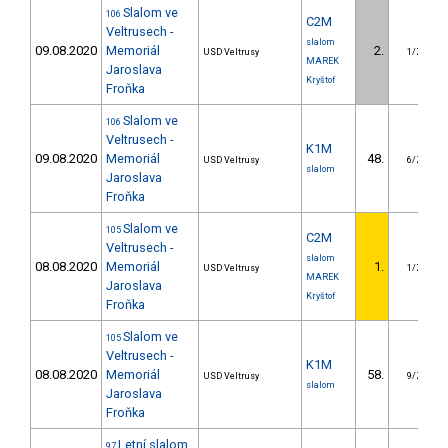
Slalom ve
106
C2M
Veltrusech -
slalom
09.08.2020
Memoriál
2.
USD Veltrusy
1/ZS
MAREK
Jaroslava
Kryštof
Froňka
Slalom ve
106
Veltrusech -
K1M
09.08.2020
Memoriál
48.
USD Veltrusy
6/ZS
slalom
Jaroslava
Froňka
Slalom ve
105
C2M
Veltrusech -
slalom
08.08.2020
Memoriál
1.
USD Veltrusy
1/ZS
MAREK
Jaroslava
Kryštof
Froňka
Slalom ve
105
Veltrusech -
K1M
08.08.2020
Memoriál
58.
USD Veltrusy
9/ZS
slalom
Jaroslava
Froňka
Letní slalom
97