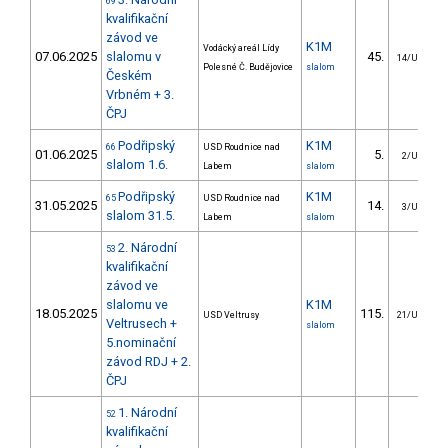
69
kvalifikační
závod ve
K1M
Vodácký areál Lídy
07.06.2025
slalomu v
45.
14/U23
Polesné Č. Budějovice
slalom
Českém
Vrbném + 3.
ČPJ
Podřipský
K1M
66
USD Roudnice nad
01.06.2025
5.
2/U23
slalom 1.6.
Labem
slalom
Podřipský
K1M
65
USD Roudnice nad
31.05.2025
14.
3/U23
slalom 31.5.
Labem
slalom
2. Národní
53
kvalifikační
závod ve
slalomu ve
K1M
18.05.2025
115.
USD Veltrusy
21/U23
Veltrusech +
slalom
5.nominační
závod RDJ + 2.
ČPJ
1. Národní
52
kvalifikační