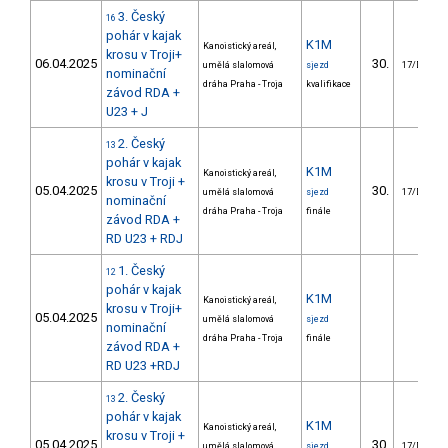
3. Český
16
pohár v kajak
K1M
Kanoistický areál,
krosu v Troji+
06.04.2025
30.
umělá slalomová
sjezd
17/DOR
nominační
dráha Praha - Troja
kvalifikace
závod RDA +
U23 + J
2. Český
13
pohár v kajak
K1M
Kanoistický areál,
krosu v Troji +
05.04.2025
30.
umělá slalomová
sjezd
17/DOR
nominační
dráha Praha - Troja
finále
závod RDA +
RD U23 + RDJ
1. Český
12
pohár v kajak
K1M
Kanoistický areál,
krosu v Troji+
05.04.2025
umělá slalomová
sjezd
nominační
dráha Praha - Troja
finále
závod RDA +
RD U23 +RDJ
2. Český
13
pohár v kajak
K1M
Kanoistický areál,
krosu v Troji +
05.04.2025
30.
umělá slalomová
sjezd
17/DOR