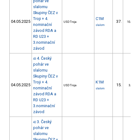
pohár ve
slalomu
Skupiny ČEZ v
Troji + 4.
C1M
04.05.2025
37.
USD Troja
10/DS
nominační
slalom
závod RDA a
RD U23 +
3.nominační
závod
4. Český
43
pohár ve
slalomu
Skupiny ČEZ v
Troji + 4.
K1M
04.05.2025
15.
USD Troja
3/DS
nominační
slalom
závod RDA a
RD U23 +
3.nominační
závod
3. Český
42
pohár ve
slalomu
Skupiny ČEZ v