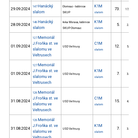
Hanácký
K1M
147
Olomouc - loděnice
29.09.2024
73.
17/DS
slalom
SKUP
slalom
Hanácký
K1M
146
řeka Morava, loděnice
28.09.2024
5.
2/DS
slalom
SKUP Olomouc
slalom
Memoriál
127
J.Froňka st. ve
C1M
01.09.2024
12.
USD Veltrusy
5/DS
slalomu ve
slalom
Veltrusech
Memoriál
127
J.Froňka st. ve
K1M
01.09.2024
7.
USD Veltrusy
3/DS
slalomu ve
slalom
Veltrusech
Memoriál
126
J.Froňka st. ve
C1M
31.08.2024
15.
USD Veltrusy
4/DS
slalomu ve
slalom
Veltrusech
Memoriál
126
J.Froňka st. ve
K1M
31.08.2024
7.
USD Veltrusy
3/DS
slalomu ve
slalom
Veltrusech