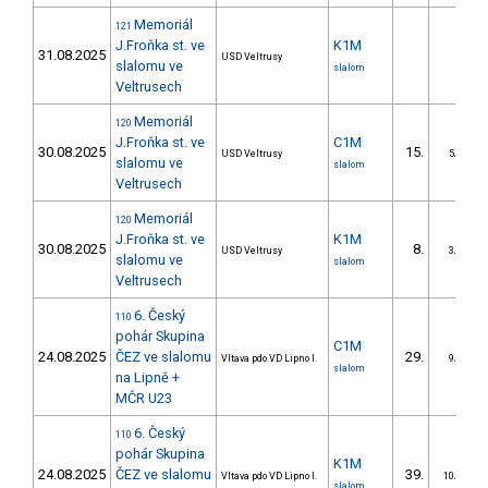
Memoriál
121
J.Froňka st. ve
K1M
31.08.2025
USD Veltrusy
slalomu ve
slalom
Veltrusech
Memoriál
120
J.Froňka st. ve
C1M
30.08.2025
15.
USD Veltrusy
5/DS
slalomu ve
slalom
Veltrusech
Memoriál
120
J.Froňka st. ve
K1M
30.08.2025
8.
USD Veltrusy
3/DS
slalomu ve
slalom
Veltrusech
6. Český
110
pohár Skupina
C1M
24.08.2025
ČEZ ve slalomu
29.
Vltava pdo VD Lipno I.
9/DS
slalom
na Lipně +
MČR U23
6. Český
110
pohár Skupina
K1M
24.08.2025
ČEZ ve slalomu
39.
Vltava pdo VD Lipno I.
10/DS
slalom