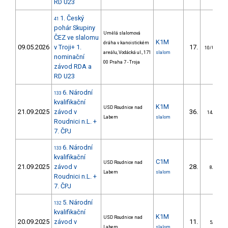
RD U23
1. Český
41
pohár Skupiny
Umělá slalomová
ČEZ ve slalomu
K1M
dráha v kanoistickém
09.05.2026
v Troji+ 1.
17.
10/U23
areálu, Vodácká ul., 171
slalom
nominační
00 Praha 7 - Troja
závod RDA a
RD U23
6. Národní
133
kvalifikační
K1M
USD Roudnice nad
21.09.2025
závod v
36.
14/DS
Labem
slalom
Roudnici n.L. +
7. ČPJ
6. Národní
133
kvalifikační
C1M
USD Roudnice nad
21.09.2025
závod v
28.
8/DS
Labem
slalom
Roudnici n.L. +
7. ČPJ
5. Národní
132
kvalifikační
K1M
USD Roudnice nad
20.09.2025
závod v
11.
5/DS
Labem
slalom