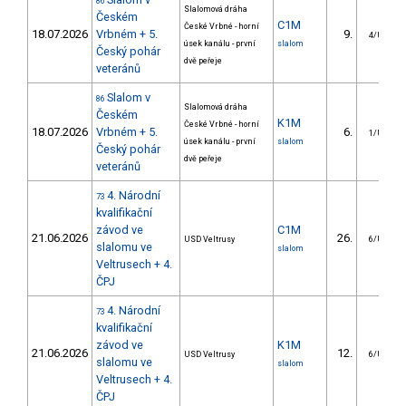
86
Slalomová dráha
Českém
C1M
České Vrbné - horní
18.07.2026
Vrbném + 5.
9.
4/U23
úsek kanálu - první
slalom
Český pohár
dvě peřeje
veteránů
Slalom v
86
Slalomová dráha
Českém
K1M
České Vrbné - horní
18.07.2026
Vrbném + 5.
6.
1/U23
úsek kanálu - první
slalom
Český pohár
dvě peřeje
veteránů
4. Národní
73
kvalifikační
závod ve
C1M
21.06.2026
26.
USD Veltrusy
6/U23
slalomu ve
slalom
Veltrusech + 4.
ČPJ
4. Národní
73
kvalifikační
závod ve
K1M
21.06.2026
12.
USD Veltrusy
6/U23
slalomu ve
slalom
Veltrusech + 4.
ČPJ