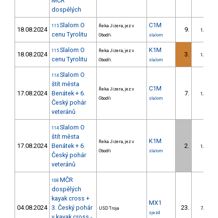
MČR
dospělých
Slalom O
C1M
115
Řeka Jizera, jez v
18.08.2024
9.
1/DS
cenu Tyrolitu
Obodři.
slalom
Slalom O
K1M
115
Řeka Jizera, jez v
18.08.2024
3.
1/DS
cenu Tyrolitu
Obodři.
slalom
Slalom O
114
štít města
C1M
Řeka Jizera, jez v
17.08.2024
Benátek + 6.
7.
1/DS
Obodři
slalom
Český pohár
veteránů
Slalom O
114
štít města
K1M
Řeka Jizera, jez v
17.08.2024
Benátek + 6.
2.
1/DS
Obodři
slalom
Český pohár
veteránů
MČR
108
dospělých
kayak cross +
MX1
04.08.2024
3. Český pohár
23.
USD Troja
7/DS
sjezd
v kayak cross -