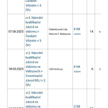
Českém
Vrbném + 3.
ČPJ
3. Národní
69
kvalifikační
závod ve
K1M
Vodácký areál Lídy
07.06.2025
slalomu v
14.
6/DS
Polesné Č. Budějovice
slalom
Českém
Vrbném + 3.
ČPJ
2. Národní
53
kvalifikační
závod ve
slalomu ve
K1M
18.05.2025
6.
USD Veltrusy
2/DS
Veltrusech +
slalom
5.nominační
závod RDJ + 2.
ČPJ
2. Národní
53
kvalifikační
závod ve
slalomu ve
C1M