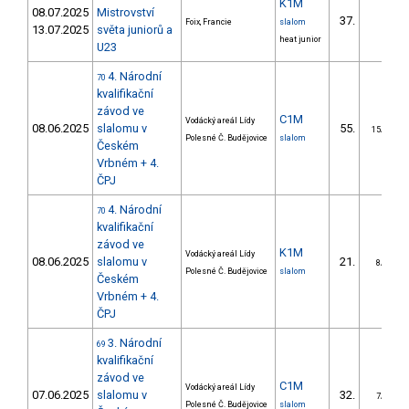
K1M
08.07.2025
Mistrovství
37.
Foix, Francie
slalom
13.07.2025
světa juniorů a
heat junior
U23
4. Národní
70
kvalifikační
závod ve
C1M
Vodácký areál Lídy
08.06.2025
slalomu v
55.
15/DS
Polesné Č. Budějovice
slalom
Českém
Vrbném + 4.
ČPJ
4. Národní
70
kvalifikační
závod ve
K1M
Vodácký areál Lídy
08.06.2025
slalomu v
21.
8/DS
Polesné Č. Budějovice
slalom
Českém
Vrbném + 4.
ČPJ
3. Národní
69
kvalifikační
závod ve
C1M
Vodácký areál Lídy
07.06.2025
slalomu v
32.
7/DS
Polesné Č. Budějovice
slalom