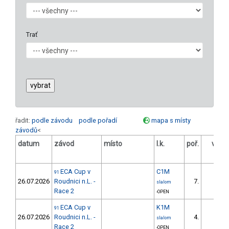
Trať
řadit:
podle závodu
podle pořadí
mapa s místy
závodů
<
datum
závod
místo
l.k.
poř.
v.k.
ECA Cup v
C1M
91
26.07.2026
Roudnici n.L. -
7.
slalom
Race 2
-OPEN
ECA Cup v
K1M
91
26.07.2026
Roudnici n.L. -
4.
slalom
Race 2
-OPEN