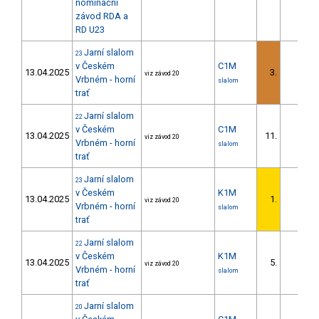
nominační
závod RDA a
RD U23
Jarní slalom
23
v Českém
C1M
13.04.2025
3.
viz závod 20
Vrbném - horní
slalom
trať
Jarní slalom
22
v Českém
C1M
13.04.2025
11.
viz závod 20
Vrbném - horní
slalom
trať
Jarní slalom
23
v Českém
K1M
13.04.2025
1.
viz závod 20
Vrbném - horní
slalom
trať
Jarní slalom
22
v Českém
K1M
13.04.2025
5.
viz závod 20
Vrbném - horní
slalom
trať
Jarní slalom
20