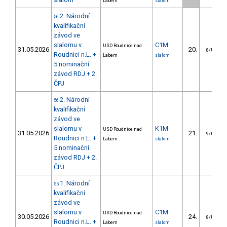
Labem
slalom
2. Národní
56
kvalifikační
závod ve
slalomu v
C1M
USD Roudnice nad
31.05.2026
20.
8/U23
Roudnici n.L. +
Labem
slalom
5.nominační
závod RDJ + 2.
ČPJ
2. Národní
56
kvalifikační
závod ve
slalomu v
K1M
USD Roudnice nad
31.05.2026
21.
9/U23
Roudnici n.L. +
Labem
slalom
5.nominační
závod RDJ + 2.
ČPJ
1. Národní
55
kvalifikační
závod ve
slalomu v
C1M
USD Roudnice nad
30.05.2026
24.
8/U23
Roudnici n.L. +
Labem
slalom