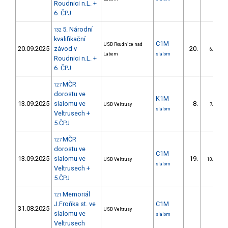
Roudnici n.L. +
6. ČPJ
5. Národní
132
kvalifikační
C1M
USD Roudnice nad
20.09.2025
závod v
20.
6/DS
Labem
slalom
Roudnici n.L. +
6. ČPJ
MČR
127
dorostu ve
K1M
13.09.2025
slalomu ve
8.
USD Veltrusy
7/DS
slalom
Veltrusech +
5.ČPJ
MČR
127
dorostu ve
C1M
13.09.2025
slalomu ve
19.
USD Veltrusy
10/DS
slalom
Veltrusech +
5.ČPJ
Memoriál
121
J.Froňka st. ve
C1M
31.08.2025
USD Veltrusy
slalomu ve
slalom
Veltrusech