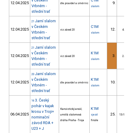
v Českém
C1M
12.04.2025
9.
dle pravidel a směrnic
Vrbném -
slalom
střední trať
Jarní slalom
21
v Českém
C1M
12.04.2025
12.
viz závod 20
4/DS
Vrbném -
slalom
střední trať
Jarní slalom
21
v Českém
K1M
12.04.2025
3.
viz závod 20
2/DS
Vrbném -
slalom
střední trať
Jarní slalom
20
v Českém
K1M
12.04.2025
10.
dle pravidel a směrnic
Vrbném -
slalom
střední trať
3. Český
16
pohár v kajak
K1M
Kanoistický areál,
krosu v Troji+
06.04.2025
25.
umělá slalomová
sjezd
13/DOR
nominační
dráha Praha - Troja
finále
závod RDA +
U23 + J