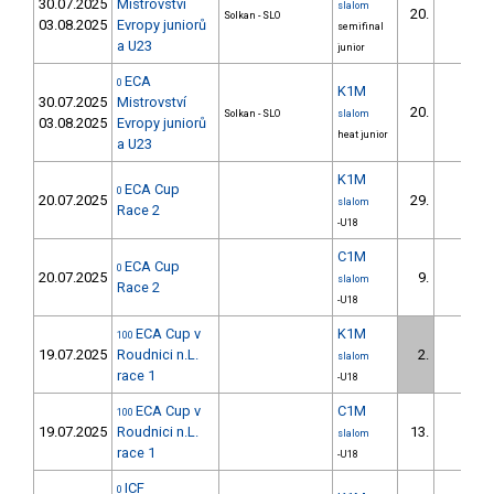
30.07.2025
Mistrovství
slalom
20.
Solkan - SLO
03.08.2025
Evropy juniorů
semifinal
a U23
junior
ECA
0
K1M
30.07.2025
Mistrovství
20.
Solkan - SLO
slalom
03.08.2025
Evropy juniorů
heat junior
a U23
K1M
ECA Cup
0
20.07.2025
29.
slalom
Race 2
-U18
C1M
ECA Cup
0
20.07.2025
9.
slalom
Race 2
-U18
ECA Cup v
K1M
100
19.07.2025
Roudnici n.L.
2.
slalom
race 1
-U18
ECA Cup v
C1M
100
19.07.2025
Roudnici n.L.
13.
slalom
race 1
-U18
ICF
0