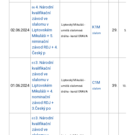
4. Národní
66
kvalifikační
závod ve
slalomu v
Liptovský Mikuláš -
K1M
02.06.2024
Liptovském
29.
umělá slalomová
5/DS
slalom
Mikuláši + 5.
dráha - kanál ORAVA
niminační
závod RDJ + 4.
Český p
3. Národní
65
kvalifikační
závod ve
slalomu v
Liptovský Mikuláš -
C1M
01.06.2024
Liptovském
39.
umělá slalomová
10/DS
slalom
Mikuláši + 4.
dráha - kanál ORAVA
nominační
závod RDJ +
3.Český po
3. Národní
65
kvalifikační
závod ve