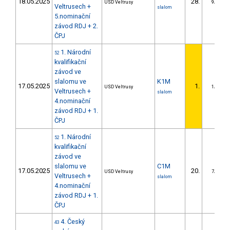
18.05.2025
28.
USD Veltrusy
9/DS
Veltrusech +
slalom
5.nominační
závod RDJ + 2.
ČPJ
1. Národní
52
kvalifikační
závod ve
slalomu ve
K1M
17.05.2025
1.
USD Veltrusy
1/DS
Veltrusech +
slalom
4.nominační
závod RDJ + 1.
ČPJ
1. Národní
52
kvalifikační
závod ve
slalomu ve
C1M
17.05.2025
20.
USD Veltrusy
7/DS
Veltrusech +
slalom
4.nominační
závod RDJ + 1.
ČPJ
4. Český
43