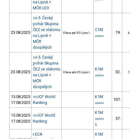
na Lipně +
MČR U23
5. Český
109
pohár Skupina
ČEZ ve slalomu
C1M
23.08.2025
19.
Vltava pdo VD Lipno I.
4/DS
na Lipně +
slalom
MČR
dospělých
5. Český
109
pohár Skupina
ČEZ ve slalomu
K1M
23.08.2025
32.
Vltava pdo VD Lipno I.
7/DS
na Lipně +
slalom
MČR
dospělých
15.08.2025
ICF World
K1M
105
107.
17.08.2025
Ranking
slalom
K1M
15.08.2025
ICF World
105
57.
slalom
17.08.2025
Ranking
S
ECA
K1M
0