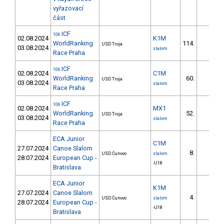
vyřazovací
část
ICF
106
02.08.2024
K1M
WorldRanking
114.
USD Troja
03.08.2024
slalom
Race Praha
ICF
106
02.08.2024
C1M
WorldRanking
60.
USD Troja
03.08.2024
slalom
Race Praha
ICF
106
02.08.2024
MX1
WorldRanking
52.
USD Troja
03.08.2024
slalom
Race Praha
ECA Junior
C1M
27.07.2024
Canoe Slalom
8.
USD Čunovo
slalom
28.07.2024
European Cup -
-U18
Bratislava
ECA Junior
K1M
27.07.2024
Canoe Slalom
4.
USD Čunovo
slalom
28.07.2024
European Cup -
-U18
Bratislava