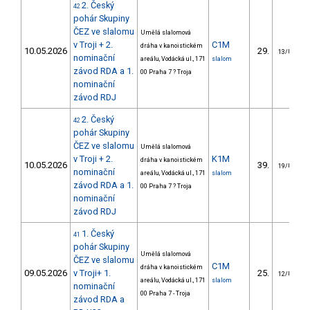
2. Český
42
pohár Skupiny
ČEZ ve slalomu
Umělá slalomová
v Troji + 2.
C1M
dráha v kanoistickém
10.05.2026
29.
13/U23
nominační
areálu, Vodácká ul., 171
slalom
závod RDA a 1.
00 Praha 7 ? Troja
nominační
závod RDJ
2. Český
42
pohár Skupiny
ČEZ ve slalomu
Umělá slalomová
v Troji + 2.
K1M
dráha v kanoistickém
10.05.2026
39.
19/U23
nominační
areálu, Vodácká ul., 171
slalom
závod RDA a 1.
00 Praha 7 ? Troja
nominační
závod RDJ
1. Český
41
pohár Skupiny
Umělá slalomová
ČEZ ve slalomu
C1M
dráha v kanoistickém
09.05.2026
v Troji+ 1.
25.
12/U23
areálu, Vodácká ul., 171
slalom
nominační
00 Praha 7 - Troja
závod RDA a