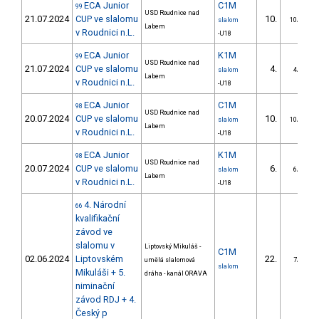
ECA Junior
C1M
99
USD Roudnice nad
21.07.2024
CUP ve slalomu
10.
slalom
10/DS
Labem
v Roudnici n.L.
-U18
ECA Junior
K1M
99
USD Roudnice nad
21.07.2024
CUP ve slalomu
4.
slalom
4/DS
Labem
v Roudnici n.L.
-U18
ECA Junior
C1M
98
USD Roudnice nad
20.07.2024
CUP ve slalomu
10.
slalom
10/DS
Labem
v Roudnici n.L.
-U18
ECA Junior
K1M
98
USD Roudnice nad
20.07.2024
CUP ve slalomu
6.
slalom
6/DS
Labem
v Roudnici n.L.
-U18
4. Národní
66
kvalifikační
závod ve
slalomu v
Liptovský Mikuláš -
C1M
02.06.2024
Liptovském
22.
umělá slalomová
7/DS
slalom
Mikuláši + 5.
dráha - kanál ORAVA
niminační
závod RDJ + 4.
Český p