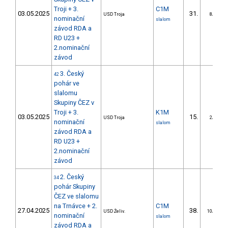
Troji + 3.
C1M
03.05.2025
31.
USD Troja
8/DS
nominační
slalom
závod RDA a
RD U23 +
2.nominační
závod
3. Český
42
pohár ve
slalomu
Skupiny ČEZ v
Troji + 3.
K1M
03.05.2025
15.
USD Troja
2/DS
nominační
slalom
závod RDA a
RD U23 +
2.nominační
závod
2. Český
34
pohár Skupiny
ČEZ ve slalomu
na Trnávce + 2.
C1M
27.04.2025
38.
USD Želiv.
10/DS
nominační
slalom
závod RDA a