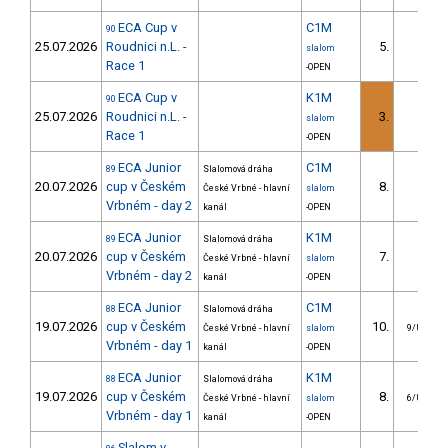
ECA Cup v
C1M
90
25.07.2026
Roudnici n.L. -
5.
slalom
Race 1
-OPEN
ECA Cup v
K1M
90
25.07.2026
Roudnici n.L. -
3.
slalom
Race 1
-OPEN
ECA Junior
C1M
89
Slalomová dráha
20.07.2026
cup v Českém
8.
České Vrbné - hlavní
slalom
Vrbném - day 2
kanál
-OPEN
ECA Junior
K1M
89
Slalomová dráha
20.07.2026
cup v Českém
7.
České Vrbné - hlavní
slalom
Vrbném - day 2
kanál
-OPEN
ECA Junior
C1M
88
Slalomová dráha
19.07.2026
cup v Českém
10.
České Vrbné - hlavní
slalom
9/U23
Vrbném - day 1
kanál
-OPEN
ECA Junior
K1M
88
Slalomová dráha
19.07.2026
cup v Českém
8.
České Vrbné - hlavní
slalom
6/U23
Vrbném - day 1
kanál
-OPEN
Slalom v