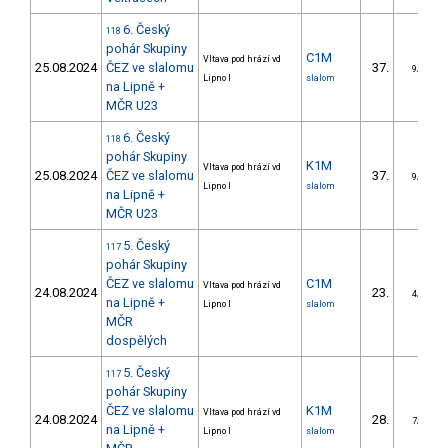
6. Český
118
pohár Skupiny
C1M
Vltava pod hrází vd
25.08.2024
ČEZ ve slalomu
37.
9/DS
Lipno I
slalom
na Lipně +
MČR U23
6. Český
118
pohár Skupiny
K1M
Vltava pod hrází vd
25.08.2024
ČEZ ve slalomu
37.
9/DS
Lipno I
slalom
na Lipně +
MČR U23
5. Český
117
pohár Skupiny
ČEZ ve slalomu
C1M
Vltava pod hrází vd
24.08.2024
23.
4/DS
na Lipně +
Lipno I
slalom
MČR
dospělých
5. Český
117
pohár Skupiny
ČEZ ve slalomu
K1M
Vltava pod hrází vd
24.08.2024
28.
7/DS
na Lipně +
Lipno I
slalom