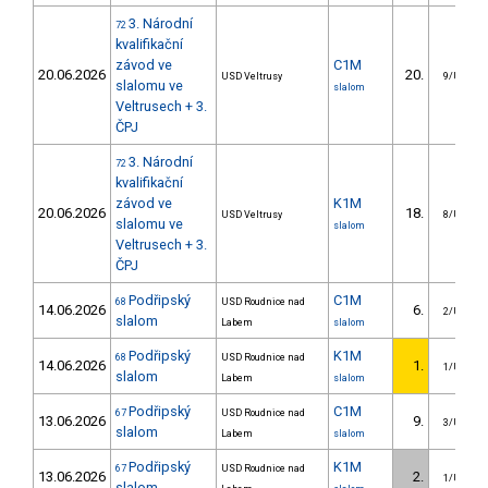
3. Národní
72
kvalifikační
závod ve
C1M
20.06.2026
20.
USD Veltrusy
9/U23
slalomu ve
slalom
Veltrusech + 3.
ČPJ
3. Národní
72
kvalifikační
závod ve
K1M
20.06.2026
18.
USD Veltrusy
8/U23
slalomu ve
slalom
Veltrusech + 3.
ČPJ
Podřipský
C1M
68
USD Roudnice nad
14.06.2026
6.
2/U23
slalom
Labem
slalom
Podřipský
K1M
68
USD Roudnice nad
14.06.2026
1.
1/U23
slalom
Labem
slalom
Podřipský
C1M
67
USD Roudnice nad
13.06.2026
9.
3/U23
slalom
Labem
slalom
Podřipský
K1M
67
USD Roudnice nad
13.06.2026
2.
1/U23
slalom