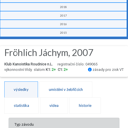
2018
2017
2016
2015
Fröhlich Jáchym, 2007
Klub Kanoistika Roudnice n.L.
registrační číslo: 049065
výkonnostní třídy
slalom
K1:
2+
C1:
2+
zásady pro zisk VT
výsledky
umístění v žebříčcích
statistika
videa
historie
Typ závodu