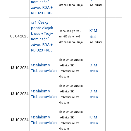
nominační
dráha Praha - Troja
kvalifikace
závod RDA +
RD U23 + RDJ
1. Český
12
pohár v kajak
K1M
Kanoistický areál,
krosu v Troji+
05.04.2025
umělá slalomová
sjezd
nominační
dráha Praha - Troja
kvalifikace
závod RDA +
RD U23 +RDJ
Řeka Orlice v úseku
Slalom v
C1M
145
loděnice SK
13.10.2024
Třebechovicích
Třebechovice pod
slalom
Orebem
Řeka Orlice v úseku
Slalom v
C1M
145
loděnice SK
13.10.2024
Třebechovicích
Třebechovice pod
slalom
Orebem
Řeka Orlice v úseku
Slalom v
K1M
145
loděnice SK
13.10.2024
Třebechovicích
Třebechovice pod
slalom
Orebem