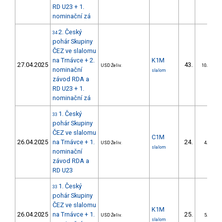
RD U23 + 1.
nominační zá
2. Český
34
pohár Skupiny
ČEZ ve slalomu
na Trnávce + 2.
K1M
27.04.2025
43.
USD Želiv.
10/DS
nominační
slalom
závod RDA a
RD U23 + 1.
nominační zá
1. Český
33
pohár Skupiny
ČEZ ve slalomu
C1M
26.04.2025
na Trnávce + 1.
24.
USD Želiv.
4/DS
slalom
nominační
závod RDA a
RD U23
1. Český
33
pohár Skupiny
ČEZ ve slalomu
K1M
26.04.2025
na Trnávce + 1.
25.
USD Želiv.
5/DS
slalom