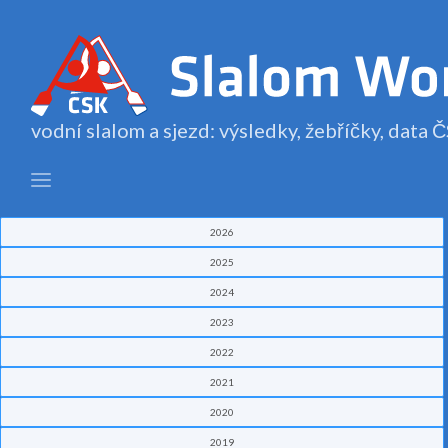
vodní slalom a sjezd: výsledky, žebříčky, data
2026
2025
2024
2023
2022
2021
2020
2019