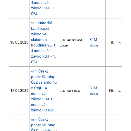
4.nominační
závod RDJ + 1.
ČPJ
1. Národní
55
kvalifikační
závod ve
slalomu v
K1M
USD Roudnice nad
30.05.2026
8.
4/U23
Roudnici n.L. +
Labem
slalom
4.nominační
závod RDJ + 1.
ČPJ
4. Český
48
pohár Skupiny
ČEZ ve slalomu
v Troji + 4.
C1M
17.05.2026
36.
USD Praha Troja
12/U23
nominační
slalom
závod RDA + 3.
nominační
závod RD U23
4. Český
48
pohár Skupiny
ČEZ ve slalomu