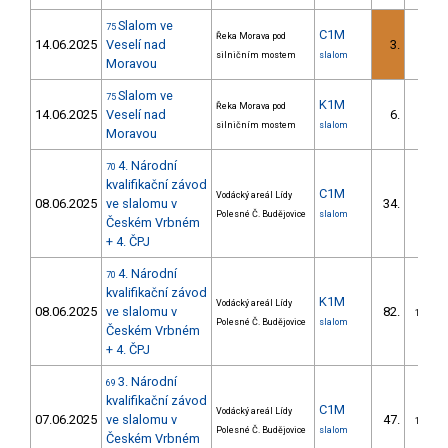
Slalom ve
75
C1M
Řeka Morava pod
14.06.2025
Veselí nad
3.
3/DM
silničním mostem
slalom
Moravou
Slalom ve
75
K1M
Řeka Morava pod
14.06.2025
Veselí nad
6.
2/DM
silničním mostem
slalom
Moravou
4. Národní
70
kvalifikační závod
C1M
Vodácký areál Lídy
08.06.2025
ve slalomu v
34.
8/DM
Polesné Č. Budějovice
slalom
Českém Vrbném
+ 4. ČPJ
4. Národní
70
kvalifikační závod
K1M
Vodácký areál Lídy
08.06.2025
ve slalomu v
82.
13/DM
Polesné Č. Budějovice
slalom
Českém Vrbném
+ 4. ČPJ
3. Národní
69
kvalifikační závod
C1M
Vodácký areál Lídy
07.06.2025
ve slalomu v
47.
14/DM
Polesné Č. Budějovice
slalom
Českém Vrbném