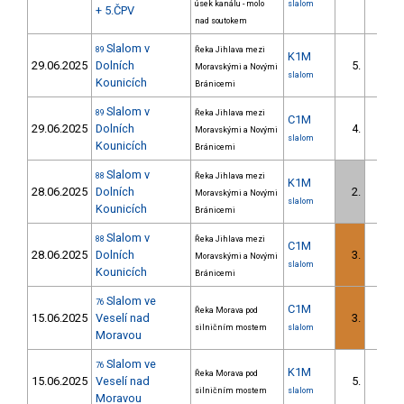
úsek kanálu - molo
slalom
+ 5.ČPV
nad soutokem
Slalom v
89
Řeka Jihlava mezi
K1M
29.06.2025
Dolních
5.
Moravskými a Novými
1/DM
slalom
Kounicích
Bránicemi
Slalom v
89
Řeka Jihlava mezi
C1M
29.06.2025
Dolních
4.
Moravskými a Novými
1/DM
slalom
Kounicích
Bránicemi
Slalom v
88
Řeka Jihlava mezi
K1M
28.06.2025
Dolních
2.
Moravskými a Novými
1/DM
slalom
Kounicích
Bránicemi
Slalom v
88
Řeka Jihlava mezi
C1M
28.06.2025
Dolních
3.
Moravskými a Novými
1/DM
slalom
Kounicích
Bránicemi
Slalom ve
76
C1M
Řeka Morava pod
15.06.2025
Veselí nad
3.
3/DM
silničním mostem
slalom
Moravou
Slalom ve
76
K1M
Řeka Morava pod
15.06.2025
Veselí nad
5.
2/DM
silničním mostem
slalom
Moravou