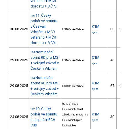
veteránů + MČR
dorostu + 8.ČPJ
11. Český
116
pohár ve sprintu
v Českém
K1M
30.08.2025
80.
USD České Vrbné
13/DM
Vrbném + MČR
sjezd
veteránů + MČR
dorostu + 8.ČPJ
Nominační
114
sprint RD pro MS
C1M
29.08.2025
46.
USD České Vrbné
7/DM
+ veřejný závod v
sjezd
Českém Vrbném
Nominační
114
sprint RD pro MS
K1M
29.08.2025
67.
USD České Vrbné
10/DM
+ veřejný závod v
sjezd
Českém Vrbném
Řeka Vltava v
10. Český
112
Loučovicích. Start
pohár ve sprintu
K1M
závodu nad mostem v
24.08.2025
30.
7/DM
na Lipně + ECA
Loučovicích (před
sjezd
Cup
Loučovickou