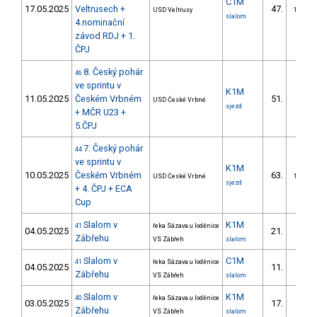
C1M
17.05.2025
Veltrusech +
47.
USD Veltrusy
13/DM
slalom
4.nominační
závod RDJ + 1.
ČPJ
8. Český pohár
46
ve sprintu v
K1M
11.05.2025
Českém Vrbném
51.
USD České Vrbné
9/DM
sjezd
+ MČR U23 +
5.ČPJ
7. Český pohár
44
ve sprintu v
K1M
10.05.2025
Českém Vrbném
63.
USD České Vrbné
15/DM
sjezd
+ 4. ČPJ + ECA
Cup
Slalom v
K1M
41
řeka Sázava u loděnice
04.05.2025
21.
3/DM
Zábřehu
VS Zábřeh
slalom
Slalom v
C1M
41
řeka Sázava u loděnice
04.05.2025
11.
3/DM
Zábřehu
VS Zábřeh
slalom
Slalom v
K1M
40
řeka Sázava u loděnice
03.05.2025
17.
2/DM
Zábřehu
VS Zábřeh
slalom