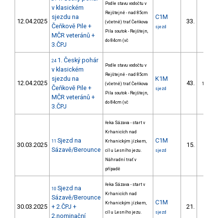
Podle stavu vodočtu v
v klasickém
Rejštejně - nad 85cm
sjezdu na
C1M
12.04.2025
33.
(včetně) trať Čeňkova
5/DM
Čeňkově Pile +
sjezd
Pila soutok - Rejštejn,
MČR veteránů +
do 84cm (vč
3.ČPJ
1. Český pohár
24
Podle stavu vodočtu v
v klasickém
Rejštejně - nad 85cm
sjezdu na
K1M
12.04.2025
43.
(včetně) trať Čeňkova
10/DM
Čeňkově Pile +
sjezd
Pila soutok - Rejštejn,
MČR veteránů +
do 84cm (vč
3.ČPJ
řeka Sázava - start v
Krhanicích nad
Sjezd na
C1M
11
Krhanickým jízkem,
30.03.2025
15.
2/DM
Sázavě/Berounce
cíl u Lesního jezu.
sjezd
Náhradní trať v
případě
řeka Sázava - start v
Sjezd na
10
Krhanicích nad
Sázavě/Berounce
C1M
Krhanickým jízkem,
30.03.2025
+ 2.ČPJ +
21.
3/DM
cíl u Lesního jezu.
sjezd
2.nominační