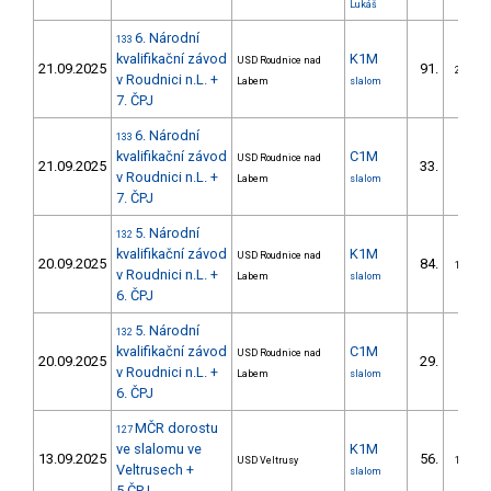
Lukáš
6. Národní
133
kvalifikační závod
K1M
USD Roudnice nad
21.09.2025
91.
24/DM
v Roudnici n.L. +
Labem
slalom
7. ČPJ
6. Národní
133
kvalifikační závod
C1M
USD Roudnice nad
21.09.2025
33.
9/DM
v Roudnici n.L. +
Labem
slalom
7. ČPJ
5. Národní
132
kvalifikační závod
K1M
USD Roudnice nad
20.09.2025
84.
18/DM
v Roudnici n.L. +
Labem
slalom
6. ČPJ
5. Národní
132
kvalifikační závod
C1M
USD Roudnice nad
20.09.2025
29.
8/DM
v Roudnici n.L. +
Labem
slalom
6. ČPJ
MČR dorostu
127
ve slalomu ve
K1M
13.09.2025
56.
USD Veltrusy
19/DM
Veltrusech +
slalom
5.ČPJ