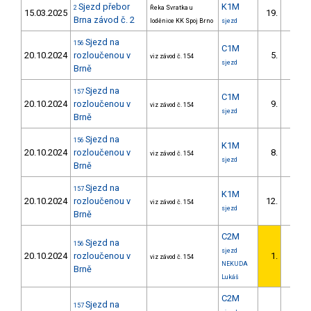
Sjezd přebor
K1M
2
Řeka Svratka u
15.03.2025
19.
2/DM
Brna závod č. 2
loděnice KK Spoj Brno
sjezd
Sjezd na
156
C1M
20.10.2024
rozloučenou v
5.
viz závod č. 154
1/ZS
sjezd
Brně
Sjezd na
157
C1M
20.10.2024
rozloučenou v
9.
viz závod č. 154
4/ZS
sjezd
Brně
Sjezd na
156
K1M
20.10.2024
rozloučenou v
8.
viz závod č. 154
2/ZS
sjezd
Brně
Sjezd na
157
K1M
20.10.2024
rozloučenou v
12.
viz závod č. 154
2/ZS
sjezd
Brně
C2M
Sjezd na
156
sjezd
20.10.2024
rozloučenou v
1.
viz závod č. 154
1/ZS
NEKUDA
Brně
Lukáš
C2M
Sjezd na
157