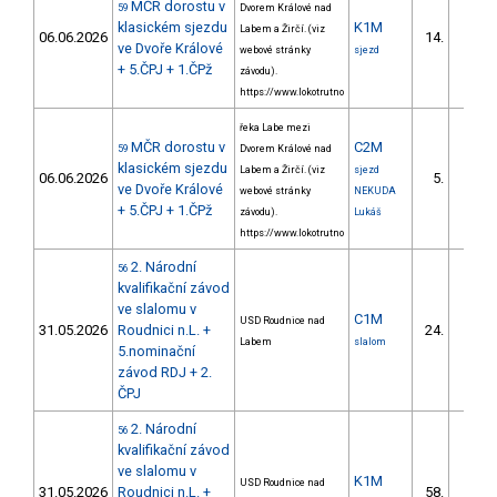
MČR dorostu v
59
Dvorem Králové nad
klasickém sjezdu
K1M
Labem a Žirčí. (viz
06.06.2026
14.
7/DM
ve Dvoře Králové
webové stránky
sjezd
+ 5.ČPJ + 1.ČPž
závodu).
https://www.lokotrutno
řeka Labe mezi
MČR dorostu v
C2M
59
Dvorem Králové nad
klasickém sjezdu
Labem a Žirčí. (viz
sjezd
06.06.2026
5.
3/DM
ve Dvoře Králové
webové stránky
NEKUDA
+ 5.ČPJ + 1.ČPž
závodu).
Lukáš
https://www.lokotrutno
2. Národní
56
kvalifikační závod
ve slalomu v
C1M
USD Roudnice nad
31.05.2026
Roudnici n.L. +
24.
3/DM
Labem
slalom
5.nominační
závod RDJ + 2.
ČPJ
2. Národní
56
kvalifikační závod
ve slalomu v
K1M
USD Roudnice nad
31.05.2026
Roudnici n.L. +
58.
9/DM