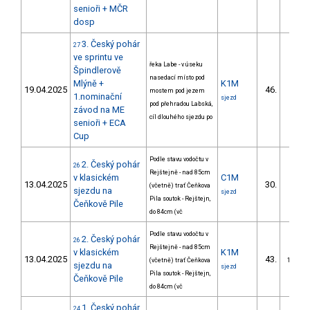
senioři + MČR
dosp
3. Český pohár
27
ve sprintu ve
řeka Labe - v úseku
Špindlerově
nasedací místo pod
Mlýně +
K1M
19.04.2025
46.
mostem pod jezem
3/DM
1.nominační
sjezd
pod přehradou Labská,
závod na ME
cíl dlouhého sjezdu po
senioři + ECA
Cup
Podle stavu vodočtu v
2. Český pohár
26
Rejštejně - nad 85cm
v klasickém
C1M
13.04.2025
30.
(včetně) trať Čeňkova
5/DM
sjezdu na
sjezd
Pila soutok - Rejštejn,
Čeňkově Pile
do 84cm (vč
Podle stavu vodočtu v
2. Český pohár
26
Rejštejně - nad 85cm
v klasickém
K1M
13.04.2025
43.
(včetně) trať Čeňkova
10/DM
sjezdu na
sjezd
Pila soutok - Rejštejn,
Čeňkově Pile
do 84cm (vč
1. Český pohár
24