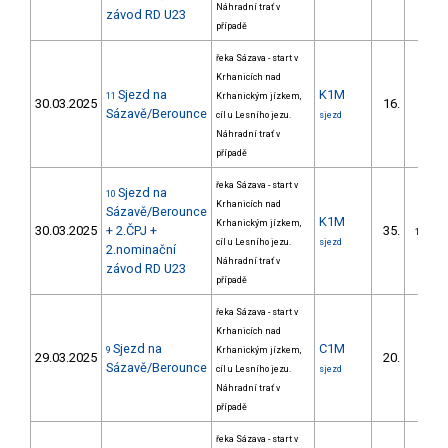
Náhradní trať v
závod RD U23
případě
řeka Sázava - start v
Krhanicích nad
Sjezd na
K1M
11
Krhanickým jízkem,
30.03.2025
16.
4/DM
Sázavě/Berounce
cíl u Lesního jezu.
sjezd
Náhradní trať v
případě
řeka Sázava - start v
Sjezd na
10
Krhanicích nad
Sázavě/Berounce
K1M
Krhanickým jízkem,
30.03.2025
+ 2.ČPJ +
35.
12/DM
cíl u Lesního jezu.
sjezd
2.nominační
Náhradní trať v
závod RD U23
případě
řeka Sázava - start v
Krhanicích nad
Sjezd na
C1M
9
Krhanickým jízkem,
29.03.2025
20.
4/DM
Sázavě/Berounce
cíl u Lesního jezu.
sjezd
Náhradní trať v
případě
řeka Sázava - start v