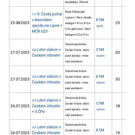
kaskádou). Přesné
Řeka Vltava pod
9. Český pohár
111
Lipnem. Start závodu
v klasickém
K1M
23.08.2025
25.
kategorií K1m, K1ž a
7/DM
sjezdu na Lipně +
sjezd
C1m pod hrází. Start
MČR U23
kategorií C2 a C1ž c
Slalomová dráha
Letní slalom v
C1M
102
České Vrbné - dolní
27.07.2025
20.
Českém Vrbném
úsek kanálu - molo
slalom
nad soutokem
Slalomová dráha
Letní slalom v
K1M
102
České Vrbné - dolní
27.07.2025
30.
Českém Vrbném
úsek kanálu - molo
slalom
nad soutokem
Slalomová dráha
Letní slalom v
101
C1M
České Vrbné - dolní
26.07.2025
Českém Vrbném
18.
úsek kanálu - molo
slalom
+ 5.ČPV
nad soutokem
Slalomová dráha
Letní slalom v
101
K1M
České Vrbné - dolní
26.07.2025
Českém Vrbném
19.