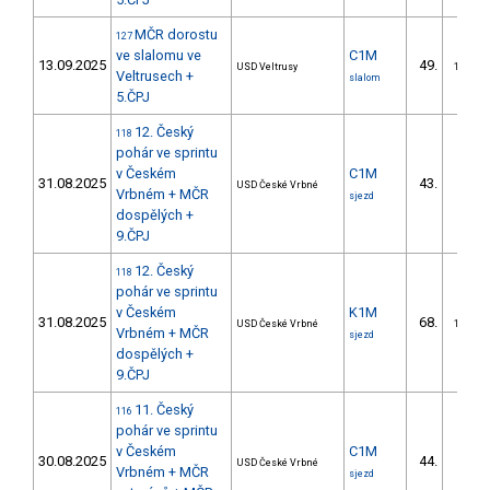
MČR dorostu
127
ve slalomu ve
C1M
13.09.2025
49.
USD Veltrusy
16/DM
Veltrusech +
slalom
5.ČPJ
12. Český
118
pohár ve sprintu
v Českém
C1M
31.08.2025
43.
USD České Vrbné
4/DM
Vrbném + MČR
sjezd
dospělých +
9.ČPJ
12. Český
118
pohár ve sprintu
v Českém
K1M
31.08.2025
68.
USD České Vrbné
10/DM
Vrbném + MČR
sjezd
dospělých +
9.ČPJ
11. Český
116
pohár ve sprintu
v Českém
C1M
30.08.2025
44.
USD České Vrbné
4/DM
Vrbném + MČR
sjezd