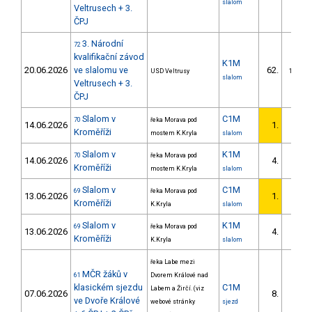
slalom
Veltrusech + 3.
ČPJ
3. Národní
72
kvalifikační závod
K1M
20.06.2026
ve slalomu ve
62.
USD Veltrusy
11/DM
slalom
Veltrusech + 3.
ČPJ
Slalom v
C1M
70
řeka Morava pod
14.06.2026
1.
1/DM
Kroměříži
mostem K.Kryla
slalom
Slalom v
K1M
70
řeka Morava pod
14.06.2026
4.
1/DM
Kroměříži
mostem K.Kryla
slalom
Slalom v
C1M
69
řeka Morava pod
13.06.2026
1.
1/DM
Kroměříži
K.Kryla
slalom
Slalom v
K1M
69
řeka Morava pod
13.06.2026
4.
1/DM
Kroměříži
K.Kryla
slalom
řeka Labe mezi
MČR žáků v
61
Dvorem Králové nad
klasickém sjezdu
C1M
Labem a Žirčí. (viz
07.06.2026
8.
6/DM
ve Dvoře Králové
webové stránky
sjezd