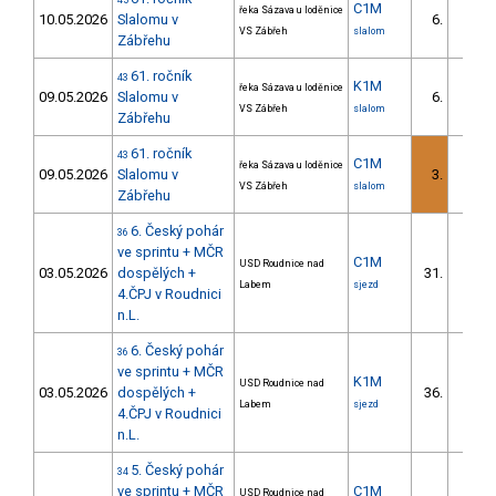
45
C1M
řeka Sázava u loděnice
10.05.2026
Slalomu v
6.
2/DM
VS Zábřeh
slalom
Zábřehu
61. ročník
43
K1M
řeka Sázava u loděnice
09.05.2026
Slalomu v
6.
2/DM
VS Zábřeh
slalom
Zábřehu
61. ročník
43
C1M
řeka Sázava u loděnice
09.05.2026
Slalomu v
3.
2/DM
VS Zábřeh
slalom
Zábřehu
6. Český pohár
36
ve sprintu + MČR
C1M
USD Roudnice nad
03.05.2026
dospělých +
31.
5/DM
Labem
sjezd
4.ČPJ v Roudnici
n.L.
6. Český pohár
36
ve sprintu + MČR
K1M
USD Roudnice nad
03.05.2026
dospělých +
36.
5/DM
Labem
sjezd
4.ČPJ v Roudnici
n.L.
5. Český pohár
34
ve sprintu + MČR
C1M
USD Roudnice nad