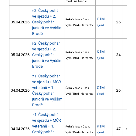
mostu na Lesnici.
2. Český pohár
9
ve sjezdu + 2.
C1M
Řeka Vltava v úseku
05.04.2026
Český pohár
26.
4/DM
Vyšší Brod - Herbertov
sjezd
juniorů ve Vyšším
Brodě
2. Český pohár
9
ve sjezdu + 2.
K1M
Řeka Vltava v úseku
05.04.2026
Český pohár
34.
7/DM
Vyšší Brod - Herbertov
sjezd
juniorů ve Vyšším
Brodě
1. Český pohár
7
ve sjezdu + MČR
veteránů + 1.
C1M
Řeka Vltava v úseku
04.04.2026
26.
5/DM
Český pohár
Vyšší Brod - Herbertov
sjezd
juniorů ve Vyšším
Brodě
1. Český pohár
7
ve sjezdu + MČR
veteránů + 1.
K1M
Řeka Vltava v úseku
04.04.2026
47.
12/DM
Český pohár
Vyšší Brod - Herbertov
sjezd