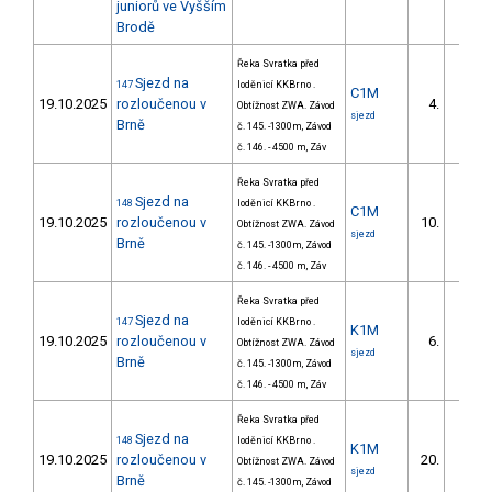
juniorů ve Vyšším
Brodě
Řeka Svratka před
Sjezd na
147
loděnicí KKBrno .
C1M
19.10.2025
rozloučenou v
4.
Obtížnost ZWA. Závod
1/DM
sjezd
Brně
č. 145. -1300m, Závod
č. 146. - 4500 m, Záv
Řeka Svratka před
Sjezd na
148
loděnicí KKBrno .
C1M
19.10.2025
rozloučenou v
10.
Obtížnost ZWA. Závod
2/DM
sjezd
Brně
č. 145. -1300m, Závod
č. 146. - 4500 m, Záv
Řeka Svratka před
Sjezd na
147
loděnicí KKBrno .
K1M
19.10.2025
rozloučenou v
6.
Obtížnost ZWA. Závod
1/DM
sjezd
Brně
č. 145. -1300m, Závod
č. 146. - 4500 m, Záv
Řeka Svratka před
Sjezd na
148
loděnicí KKBrno .
K1M
19.10.2025
rozloučenou v
20.
Obtížnost ZWA. Závod
3/DM
sjezd
Brně
č. 145. -1300m, Závod