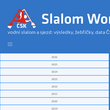
vodní slalom a sjezd: výsledky, žebříčky, data
2026
2025
2024
2023
2022
2021
2020
2019