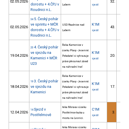
02.05.2026
32.
5/DM
dorostu + 4.ČPJ v
Labem
sjezd
Roudnici n.L.
5. Český pohár
34
ve sprintu + MČR
K1M
USD Roudnice nad
02.05.2026
43.
6/DM
dorostu + 4.ČPJ v
Labem
sjezd
Roudnici n.L.
Řeka Kamenice v
4. Český pohár
20
úseku Plavy - Jesenné.
ve sjezdu na
K1M
19.04.2026
20.
Pořadatel si vyhrazuje
3/DM
Kamenici + MČR
sjezd
právo přesunout závod
U23
na náhradní trať
Řeka Kamenice v
3. Český pohár
19
úseku Plavy - Jesenné.
K1M
18.04.2026
ve sjezdu na
17.
Pořadatel si vyhrazuje
3/DM
sjezd
Kamenici
právo přesunout závod
na náhradní trať
řeka Morava v úseku
Sjezd v
C1M
14
12.04.2026
3.
Postřelmov-louka u
1/DM
Postřelmově
sjezd
mostu na Lesnici.
řeka Morava v úseku