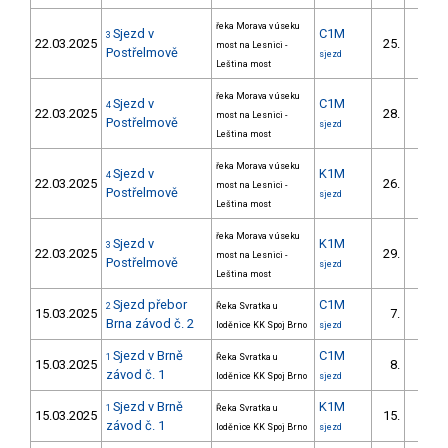
řeka Morava v úseku
Sjezd v
C1M
3
22.03.2025
25.
most na Lesnici -
4/DM
Postřelmově
sjezd
Leština most
řeka Morava v úseku
Sjezd v
C1M
4
22.03.2025
28.
most na Lesnici -
6/DM
Postřelmově
sjezd
Leština most
řeka Morava v úseku
Sjezd v
K1M
4
22.03.2025
26.
most na Lesnici -
6/DM
Postřelmově
sjezd
Leština most
řeka Morava v úseku
Sjezd v
K1M
3
22.03.2025
29.
most na Lesnici -
8/DM
Postřelmově
sjezd
Leština most
Sjezd přebor
C1M
2
Řeka Svratka u
15.03.2025
7.
1/DM
Brna závod č. 2
loděnice KK Spoj Brno
sjezd
Sjezd v Brně
C1M
1
Řeka Svratka u
15.03.2025
8.
1/DM
závod č. 1
loděnice KK Spoj Brno
sjezd
Sjezd v Brně
K1M
1
Řeka Svratka u
15.03.2025
15.
2/DM
závod č. 1
loděnice KK Spoj Brno
sjezd