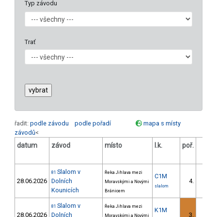
Typ závodu
Trať
řadit:
podle závodu
podle pořadí
mapa s místy
závodů
<
datum
závod
místo
l.k.
poř.
v.k.
Slalom v
81
Řeka Jihlava mezi
C1M
28.06.2026
Dolních
4.
Moravskými a Novými
1/DM
slalom
Kounicích
Bránicem
Slalom v
81
Řeka Jihlava mezi
K1M
28.06.2026
Dolních
3.
Moravskými a Novými
1/DM