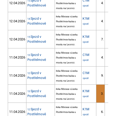
Sjezd v
C1M
15
12.04.2026
4.
Postřelmov-louka u
2/DM
Postřelmově
sjezd
mostu na Lesnici.
řeka Morava v úseku
Sjezd v
K1M
14
12.04.2026
4.
Postřelmov-louka u
1/DM
Postřelmově
sjezd
mostu na Lesnici.
řeka Morava v úseku
Sjezd v
K1M
15
12.04.2026
7.
Postřelmov-louka u
2/DM
Postřelmově
sjezd
mostu na Lesnici.
řeka Morava v úseku
Sjezd v
C1M
13
11.04.2026
4.
Postřelmov-louka u
2/DM
Postřelmově
sjezd
mostu na Lesnici.
řeka Morava v úseku
Sjezd v
C1M
12
11.04.2026
9.
Postřelmov-louka u
5/DM
Postřelmově
sjezd
mostu na Lesnici.
řeka Morava v úseku
Sjezd v
K1M
13
11.04.2026
3.
Postřelmov-louka u
1/DM
Postřelmově
sjezd
mostu na Lesnici.
řeka Morava v úseku
Sjezd v
K1M
12
11.04.2026
6.
Postřelmov-louka u
2/DM
Postřelmově
sjezd