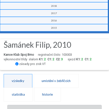
2018
2017
2016
2015
Šamánek Filip, 2010
Kanoe Klub Spoj Brno
registrační číslo: 103003
výkonnostní třídy
slalom
K1:
2
C1:
2
C2:
3
sjezd
K1:
2
C1:
2
zásady pro zisk VT
výsledky
umístění v žebříčcích
statistika
historie