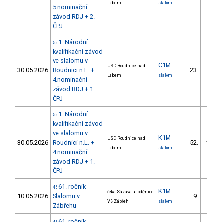
Labem
slalom
5.nominační
závod RDJ + 2.
ČPJ
1. Národní
55
kvalifikační závod
ve slalomu v
C1M
USD Roudnice nad
30.05.2026
Roudnici n.L. +
23.
3/DM
Labem
slalom
4.nominační
závod RDJ + 1.
ČPJ
1. Národní
55
kvalifikační závod
ve slalomu v
K1M
USD Roudnice nad
30.05.2026
Roudnici n.L. +
52.
11/DM
Labem
slalom
4.nominační
závod RDJ + 1.
ČPJ
61. ročník
45
K1M
řeka Sázava u loděnice
10.05.2026
Slalomu v
9.
2/DM
VS Zábřeh
slalom
Zábřehu
61. ročník