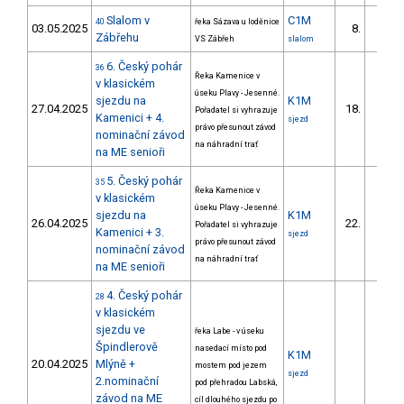
Slalom v
C1M
40
řeka Sázava u loděnice
03.05.2025
8.
3/DM
Zábřehu
VS Zábřeh
slalom
6. Český pohár
36
Řeka Kamenice v
v klasickém
úseku Plavy - Jesenné.
sjezdu na
K1M
27.04.2025
18.
Pořadatel si vyhrazuje
6/DM
Kamenici + 4.
sjezd
právo přesunout závod
nominační závod
na náhradní trať
na ME senioři
5. Český pohár
35
Řeka Kamenice v
v klasickém
úseku Plavy - Jesenné.
sjezdu na
K1M
26.04.2025
22.
Pořadatel si vyhrazuje
7/DM
Kamenici + 3.
sjezd
právo přesunout závod
nominační závod
na náhradní trať
na ME senioři
4. Český pohár
28
v klasickém
sjezdu ve
řeka Labe - v úseku
Špindlerově
nasedací místo pod
K1M
20.04.2025
Mlýně +
mostem pod jezem
sjezd
2.nominační
pod přehradou Labská,
závod na ME
cíl dlouhého sjezdu po