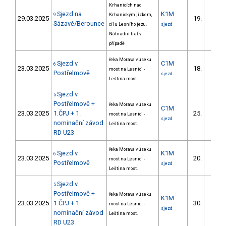
Krhanicích nad
Sjezd na
K1M
9
Krhanickým jízkem,
29.03.2025
19.
3/DM
Sázavě/Berounce
cíl u Lesního jezu.
sjezd
Náhradní trať v
případě
řeka Morava v úseku
Sjezd v
C1M
6
23.03.2025
18.
most na Lesnici -
3/DM
Postřelmově
sjezd
Leština most.
Sjezd v
5
Postřelmově +
řeka Morava v úseku
C1M
23.03.2025
1.ČPJ + 1.
25.
most na Lesnici -
4/DM
sjezd
nominační závod
Leština most.
RD U23
řeka Morava v úseku
Sjezd v
K1M
6
23.03.2025
20.
most na Lesnici -
5/DM
Postřelmově
sjezd
Leština most.
Sjezd v
5
Postřelmově +
řeka Morava v úseku
K1M
23.03.2025
1.ČPJ + 1.
30.
most na Lesnici -
8/DM
sjezd
nominační závod
Leština most.
RD U23