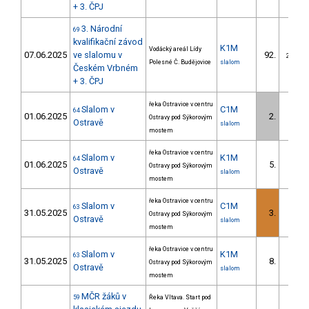
+ 3. ČPJ
3. Národní
69
kvalifikační závod
K1M
Vodácký areál Lídy
07.06.2025
ve slalomu v
92.
20/DM
Polesné Č. Budějovice
slalom
Českém Vrbném
+ 3. ČPJ
řeka Ostravice v centru
Slalom v
C1M
64
01.06.2025
2.
Ostravy pod Sýkorovým
1/DM
Ostravě
slalom
mostem
řeka Ostravice v centru
Slalom v
K1M
64
01.06.2025
5.
Ostravy pod Sýkorovým
1/DM
Ostravě
slalom
mostem
řeka Ostravice v centru
Slalom v
C1M
63
31.05.2025
3.
Ostravy pod Sýkorovým
1/DM
Ostravě
slalom
mostem
řeka Ostravice v centru
Slalom v
K1M
63
31.05.2025
8.
Ostravy pod Sýkorovým
2/DM
Ostravě
slalom
mostem
MČR žáků v
59
Řeka Vltava. Start pod