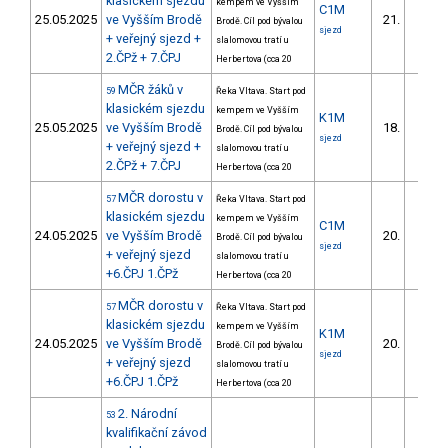
klasickém sjezdu
kempem ve Vyšším
C1M
25.05.2025
ve Vyšším Brodě
21.
Brodě. Cíl pod bývalou
5/DM
sjezd
+ veřejný sjezd +
slalomovou tratí u
2.ČPž + 7.ČPJ
Herbertova (cca 20
MČR žáků v
59
Řeka Vltava. Start pod
klasickém sjezdu
kempem ve Vyšším
K1M
25.05.2025
ve Vyšším Brodě
18.
Brodě. Cíl pod bývalou
9/DM
sjezd
+ veřejný sjezd +
slalomovou tratí u
2.ČPž + 7.ČPJ
Herbertova (cca 20
MČR dorostu v
57
Řeka Vltava. Start pod
klasickém sjezdu
kempem ve Vyšším
C1M
24.05.2025
ve Vyšším Brodě
20.
Brodě. Cíl pod bývalou
5/DM
sjezd
+ veřejný sjezd
slalomovou tratí u
+6.ČPJ 1.ČPž
Herbertova (cca 20
MČR dorostu v
57
Řeka Vltava. Start pod
klasickém sjezdu
kempem ve Vyšším
K1M
24.05.2025
ve Vyšším Brodě
20.
Brodě. Cíl pod bývalou
8/DM
sjezd
+ veřejný sjezd
slalomovou tratí u
+6.ČPJ 1.ČPž
Herbertova (cca 20
2. Národní
53
kvalifikační závod