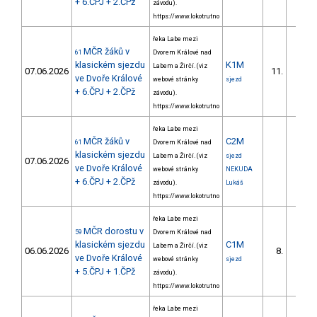
+ 6.ČPJ + 2.ČPž
závodu).
https://www.lokotrutno
řeka Labe mezi
MČR žáků v
61
Dvorem Králové nad
klasickém sjezdu
K1M
Labem a Žirčí. (viz
07.06.2026
11.
6/DM
ve Dvoře Králové
webové stránky
sjezd
+ 6.ČPJ + 2.ČPž
závodu).
https://www.lokotrutno
řeka Labe mezi
MČR žáků v
C2M
61
Dvorem Králové nad
klasickém sjezdu
Labem a Žirčí. (viz
sjezd
07.06.2026
ve Dvoře Králové
webové stránky
NEKUDA
+ 6.ČPJ + 2.ČPž
závodu).
Lukáš
https://www.lokotrutno
řeka Labe mezi
MČR dorostu v
59
Dvorem Králové nad
klasickém sjezdu
C1M
Labem a Žirčí. (viz
06.06.2026
8.
4/DM
ve Dvoře Králové
webové stránky
sjezd
+ 5.ČPJ + 1.ČPž
závodu).
https://www.lokotrutno
řeka Labe mezi