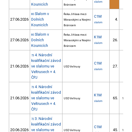
slalom
Kounicích
Bránicem
Slalom v
80
Řeka Jihlava mezi
C1M
27.06.2026
Dolních
4.
Moravskými a Novými
1/DM
slalom
Kounicích
Bránicem
Slalom v
80
Řeka Jihlava mezi
K1M
27.06.2026
Dolních
26.
Moravskými a Novými
3/DM
slalom
Kounicích
Bránicem
4. Národní
73
kvalifikační závod
C1M
21.06.2026
ve slalomu ve
27.
USD Veltrusy
7/DM
slalom
Veltrusech + 4.
ČPJ
4. Národní
73
kvalifikační závod
K1M
21.06.2026
ve slalomu ve
65.
USD Veltrusy
15/DM
slalom
Veltrusech + 4.
ČPJ
3. Národní
72
kvalifikační závod
C1M
20.06.2026
ve slalomu ve
45.
USD Veltrusy
14/DM