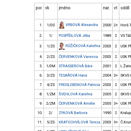
por.
vk
jméno
nar.
vt
oddíl
VRBOVÁ Alexandra
1.
1/DS
2000
2+
Horš.
2.
1/
POSPÍŠILOVÁ Jitka
1989
2
VS Tá
RŮŽIČKOVÁ Kateřina
3.
1/ZS
2003
2
USK P
4.
2/ZS
ČERVENKOVÁ Vanessa
2003
2
USK P
5.
1/DM
STRASSEROVÁ Bára
2001
2
L.Žat
6.
3/ZS
TESAŘOVÁ Hana
2004
3+
SKVS 
7.
4/ZS
FREISLEBENOVÁ Patricia
2003
2
USK P
8.
1/ZM
ŠVEHLOVÁ Kateřina
2005
2
SKVS 
9.
2/ZM
ČERVENKOVÁ Amélie
2005
3+
USK P
10.
2/
ZÝKOVÁ Barbora
1990
2
Kralu
11.
5/ZS
KRATOCHVÍLOVÁ Tereza
2003
3+
Č.Krum