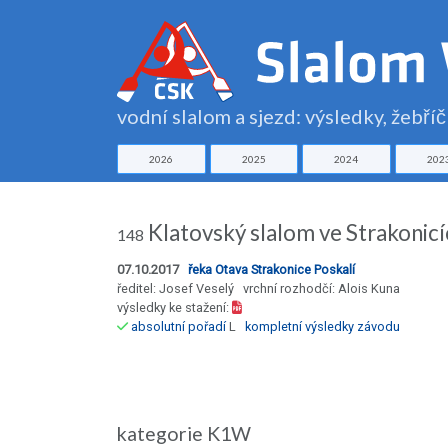
vodní slalom a sjezd: výsledky, žebří
2026
2025
2024
202
Klatovský slalom ve Strakonicí
148
07.10.2017
řeka Otava Strakonice Poskalí
ředitel: Josef Veselý vrchní rozhodčí: Alois Kuna
výsledky ke stažení:
absolutní pořadí
L
kompletní výsledky závodu
kategorie K1W