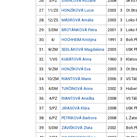
26.
3/PZ
ŠVEHLOVÁ Rozárie
2008
SKVS 
27.
11/ZS
HONZÍKOVÁ Lucie
2003
3
Ot.Str
28.
12/ZS
MÁDROVÁ Amálie
2003
3
Loko 
29.
3/DM
BROTÁNKOVÁ Petra
2001
3
Loko 
30.
4/
HOCHHEIM Kristýna
1991
3
Boh.P
31.
8/ZM
SEDLÁKOVÁ Magdalena
2005
USK P
32.
1/VS
KUBÁTOVÁ Anna
1960
3
Klatov
33.
9/ZM
HONZÍKOVÁ Eva
2005
3
Ot.Str
34.
10/ZM
RIANTOVÁ Marie
2006
3
VS Tá
35.
4/DM
TURČINOVÁ Anna
2002
3
Huber
36.
4/PZ
RIANTOVÁ Anežka
2008
VS Tá
37.
5/PZ
JIRASOVÁ Klára
2008
USK P
38.
6/PZ
PETRIKOVÁ Barbora
2008
L.Žat
39.
5/DM
ZÁVIŠKOVÁ Zlata
2002
Boh.P