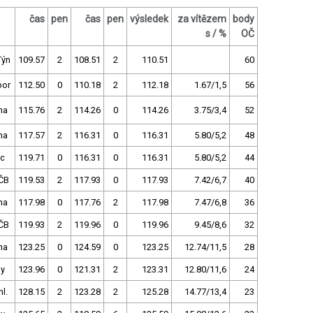
čas
pen
čas
pen
výsledek
za vítězem
body
s / %
OČ
Týn
109.57
2
108.51
2
110.51
60
bor
112.50
0
110.18
2
112.18
1.67/1,5
56
ha
115.76
2
114.26
0
114.26
3.75/3,4
52
ha
117.57
2
116.31
0
116.31
5.80/5,2
48
ec
119.71
0
116.31
0
116.31
5.80/5,2
44
ČB
119.53
2
117.93
0
117.93
7.42/6,7
40
ha
117.98
0
117.76
2
117.98
7.47/6,8
36
ČB
119.93
2
119.96
0
119.96
9.45/8,6
32
ha
123.25
0
124.59
0
123.25
12.74/11,5
28
py
123.96
0
121.31
2
123.31
12.80/11,6
24
l.
128.15
2
123.28
2
125.28
14.77/13,4
23