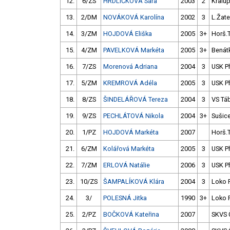
12.
6/ZS
HRDLIČKOVÁ Sára
2003
2
Kralu
13.
2/DM
NOVÁKOVÁ Karolína
2002
3
L.Žat
14.
3/ZM
HOJDOVÁ Eliška
2005
3+
Horš.
15.
4/ZM
PAVELKOVÁ Markéta
2005
3+
Benát
16.
7/ZS
Morenová Adriana
2004
3
USK P
17.
5/ZM
KREMROVÁ Adéla
2005
3
USK P
18.
8/ZS
ŠINDELÁŘOVÁ Tereza
2004
3
VS Tá
19.
9/ZS
PECHLÁTOVÁ Nikola
2004
3+
Sušic
20.
1/PZ
HOJDOVÁ Markéta
2007
Horš.
21.
6/ZM
Kolářová Markéta
2005
3
USK P
22.
7/ZM
ERLOVÁ Natálie
2006
3
USK P
23.
10/ZS
ŠAMPALÍKOVÁ Klára
2004
3
Loko 
24.
3/
POLESNÁ Jitka
1990
3+
Loko 
25.
2/PZ
BOČKOVÁ Kateřina
2007
SKVS 