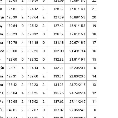
py
125.65
2
119.59
6
125.59
15.08/13,6
22
ec
125.81
2
124.12
2
126.12
15.61/14,1
21
Týn
125.39
2
137.64
2
127.39
16.88/15,3
20
ky
130.84
0
125.42
2
127.42
16.91/15,3
19
ha
130.23
6
128.32
0
128.32
17.81/16,1
18
ha
130.78
4
131.18
0
131.18
20.67/18,7
17
bor
130.00
2
132.25
0
132.00
21.49/19,4
16
e
132.60
0
132.32
0
132.32
21.81/19,7
15
Týn
128.71
4
134.14
6
132.71
22.20/20,1
0
ha
127.31
6
132.60
2
133.31
22.80/20,6
14
ha
138.42
2
132.23
2
134.23
23.72/21,5
13
Plz
136.84
4
131.25
4
135.25
24.74/22,4
12
Plz
139.65
2
135.62
2
137.62
27.11/24,5
11
ČB
142.81
2
137.87
0
137.87
27.36/24,8
0