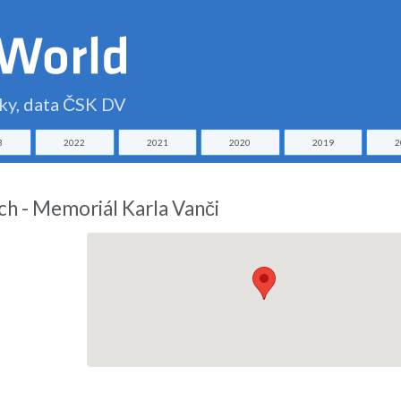
čky, data ČSK DV
3
2022
2021
2020
2019
2
ch - Memoriál Karla Vanči