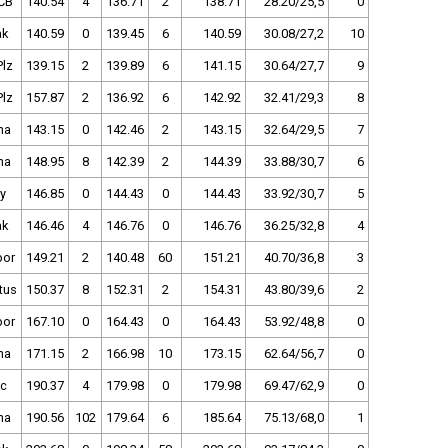
ČB
140.54
4
136.71
2
138.71
28.20/25,5
0
ak
140.59
0
139.45
6
140.59
30.08/27,2
10
Plz
139.15
2
139.89
6
141.15
30.64/27,7
9
Plz
157.87
2
136.92
6
142.92
32.41/29,3
8
ha
143.15
0
142.46
2
143.15
32.64/29,5
7
ha
148.95
8
142.39
2
144.39
33.88/30,7
6
y
146.85
0
144.43
0
144.43
33.92/30,7
5
ak
146.46
4
146.76
0
146.76
36.25/32,8
4
bor
149.21
2
140.48
60
151.21
40.70/36,8
3
tus
150.37
8
152.31
2
154.31
43.80/39,6
2
bor
167.10
0
164.43
0
164.43
53.92/48,8
0
ha
171.15
2
166.98
10
173.15
62.64/56,7
0
ec
190.37
4
179.98
0
179.98
69.47/62,9
0
ha
190.56
102
179.64
6
185.64
75.13/68,0
1