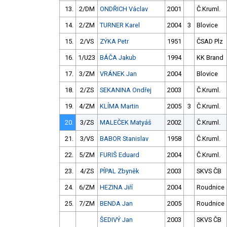
13.
2/DM
ONDŘICH Václav
2001
Č.Kruml.
14.
2/ZM
TURNER Karel
2004
3
Blovice
15.
2/VS
ZÝKA Petr
1951
ČSAD Plz
16.
1/U23
BÁČA Jakub
1994
KK Brand
17.
3/ZM
VRÁNEK Jan
2004
Blovice
18.
2/ZS
SEKANINA Ondřej
2003
Č.Kruml.
19.
4/ZM
KLÍMA Martin
2005
3
Č.Kruml.
20.
3/ZS
MALEČEK Matyáš
2002
Č.Kruml.
21.
3/VS
BABOR Stanislav
1958
Č.Kruml.
22.
5/ZM
FURIŠ Eduard
2004
Č.Kruml.
23.
4/ZS
PÍPAL Zbyněk
2003
SKVS ČB
24.
6/ZM
HEZINA Jiří
2004
Roudnice
25.
7/ZM
BENDA Jan
2005
Roudnice
ŠEDIVÝ Jan
2003
SKVS ČB