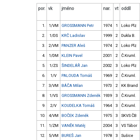
por.
vk
jméno
nar.
vt
oddíl
1.
1/VM
GROSSMANN Petr
1974
1
Loko Plz
2.
1/DS
KRČ Ladislav
1999
2
Dukla B.
3.
2/VM
PANZER Aleš
1974
2
Loko Plz
4.
1/DM
KLEIN Pavel
2001
2
Č.Kruml.
5.
1/ZS
ŠINDELÁŘ Jan
2002
3
Loko Plz
6.
1/V
PALOUDA Tomáš
1969
2
Č.Kruml.
7.
3/VM
BÁČA Milan
1973
2
KK Brand
8.
1/VS
GROSSMANN Zdeněk
1939
3
Č.Kruml.
9.
2/V
KOUDELKA Tomáš
1964
3
Č.Kruml.
10.
4/VM
BOČEK Zdeněk
1975
3
SKVS ČB
11.
1/ZM
VANĚK Matěj
2004
3
VS Tábor
12.
5/VM
BUREŠ Jan
1978
3
Sušice