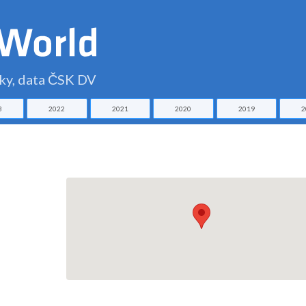
čky, data ČSK DV
3
2022
2021
2020
2019
2