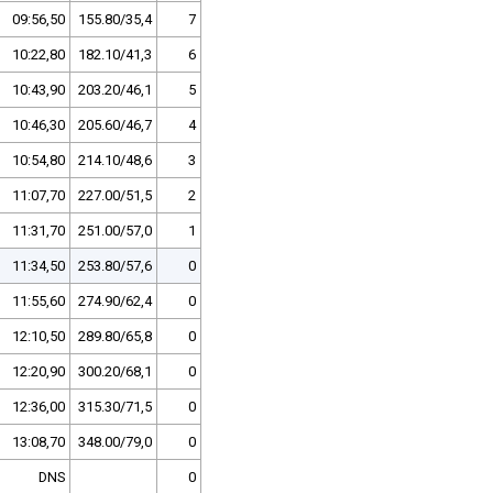
09:56,50
155.80/35,4
7
10:22,80
182.10/41,3
6
10:43,90
203.20/46,1
5
10:46,30
205.60/46,7
4
10:54,80
214.10/48,6
3
11:07,70
227.00/51,5
2
11:31,70
251.00/57,0
1
11:34,50
253.80/57,6
0
11:55,60
274.90/62,4
0
12:10,50
289.80/65,8
0
12:20,90
300.20/68,1
0
12:36,00
315.30/71,5
0
13:08,70
348.00/79,0
0
DNS
0