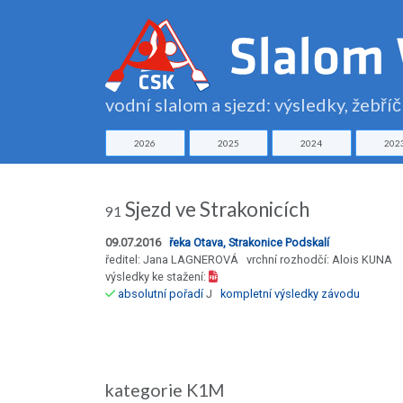
vodní slalom a sjezd: výsledky, žebří
2026
2025
2024
202
Sjezd ve Strakonicích
91
09.07.2016
řeka Otava, Strakonice Podskalí
ředitel: Jana LAGNEROVÁ vrchní rozhodčí: Alois KUNA
výsledky ke stažení:
absolutní pořadí
J
kompletní výsledky závodu
kategorie K1M