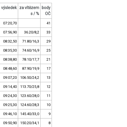
výsledek
za vítězem
body
s / %
OČ
07:20,70
41
07:56,90
36.20/8,2
33
08:32,50
71.80/16,3
29
08:35,30
74.60/16,9
25
08:38,80
78.10/17,7
21
08:48,60
87.90/19,9
17
09:07,20
106.50/24,2
13
09:14,40
113.70/25,8
12
09:24,30
123.60/28,0
11
09:25,30
124.60/28,3
10
09:46,10
145.40/33,0
9
09:50,90
150.20/34,1
8