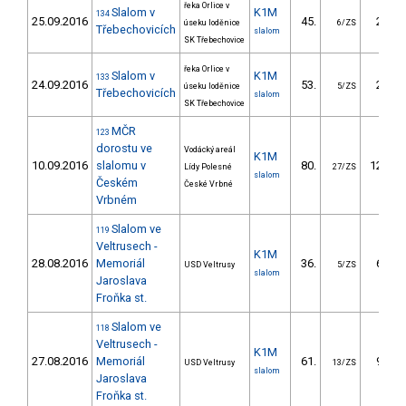
řeka Orlice v
Slalom v
K1M
134
25.09.2016
45.
24.10
úseku loděnice
6/ZS
Třebechovicích
slalom
SK Třebechovice
řeka Orlice v
Slalom v
K1M
133
24.09.2016
53.
21.70
úseku loděnice
5/ZS
Třebechovicích
slalom
SK Třebechovice
MČR
123
dorostu ve
Vodácký areál
K1M
10.09.2016
slalomu v
80.
129.49
Lídy Polesné
27/ZS
slalom
Českém
České Vrbné
Vrbném
Slalom ve
119
Veltrusech -
K1M
28.08.2016
Memoriál
36.
65.33
USD Veltrusy
5/ZS
slalom
Jaroslava
Froňka st.
Slalom ve
118
Veltrusech -
K1M
27.08.2016
Memoriál
61.
92.59
USD Veltrusy
13/ZS
slalom
Jaroslava
Froňka st.