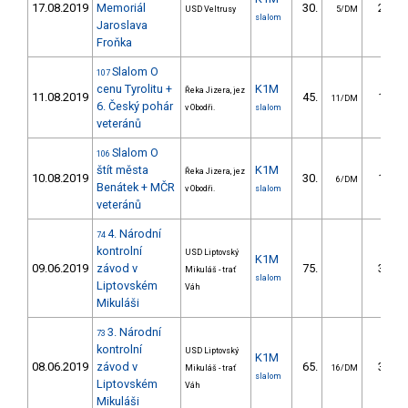
17.08.2019
Memoriál
30.
22.48
USD Veltrusy
5/DM
slalom
Jaroslava
Froňka
Slalom O
107
cenu Tyrolitu +
K1M
Řeka Jizera, jez
11.08.2019
45.
18.68
11/DM
6. Český pohár
v Obodři.
slalom
veteránů
Slalom O
106
štít města
K1M
Řeka Jizera, jez
10.08.2019
30.
16.47
6/DM
Benátek + MČR
v Obodři.
slalom
veteránů
4. Národní
74
kontrolní
USD Liptovský
K1M
09.06.2019
závod v
75.
37.96
Mikuláš - trať
slalom
Liptovském
Váh
Mikuláši
3. Národní
73
kontrolní
USD Liptovský
K1M
08.06.2019
závod v
65.
32.08
Mikuláš - trať
16/DM
slalom
Liptovském
Váh
Mikuláši