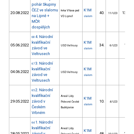
pohár Skupiny
ČEZ ve slalomu
K1M
řeka Vltava pod
20.08.2022
40.
130.86
11/U23
na Lipně +
VD Lipno1
slalom
MČR
dospělých
4. Národní
68
kvalifikační
K1M
05.06.2022
34.
11.58
USD Veltrusy
6/U23
závod ve
slalom
Veltrusech
3. Národní
67
kvalifikační
K1M
04.06.2022
USD Veltrusy
závod ve
slalom
Veltrusech
2. Národní
65
kvalifikační
Areál Lídy
K1M
29.05.2022
závod v
10.
5.12
Polesné České
4/U23
slalom
Českém
Budějovice
Vrbném
1. Národní
64
kvalifikační
Areál Lídy
K1M
28.05.2022
závod v
48.
22.87