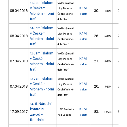
Jarní slalom
15
Vodácký areál
v Českém
K1M
Lídy Polesné
08.04.2018
30.
25.39
7/DM
Vrbném - horní
České Vrbné -
slalom
trať
dolní trať
Jarní slalom
14
Vodácký areál
v Českém
K1M
Lídy Polesné
08.04.2018
26.
24.94
6/DM
Vrbném - dolní
České Vrbné -
slalom
trať
dolní trať
Jarní slalom
12
Vodácký areál
v Českém
K1M
Lídy Polesné
07.04.2018
27.
26.96
8/DM
Vrbném - dolní
České Vrbné -
slalom
trať
dolní trať
Jarní slalom
13
Vodácký areál
v Českém
K1M
Lídy Polesné
07.04.2018
20.
22.45
7/DM
Vrbném - horní
České Vrbné -
slalom
trať
dolní trať
6. Národní
142
kontrolní
K1M
USD Roudnice
17.09.2017
83.
39.78
15/ZS
závod v
nad Labem
slalom
Roudnici