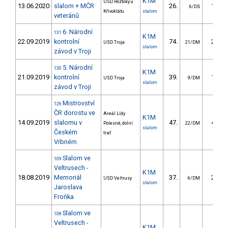
K1M
USD Roztoky u
13.06.2020
slalom + MČR
26.
16.15
6/DS
Křivoklátu
slalom
veteránů
6. Národní
131
K1M
22.09.2019
kontrolní
74.
29.39
USD Troja
21/DM
slalom
závod v Troji
5. Národní
130
K1M
21.09.2019
kontrolní
39.
19.63
USD Troja
9/DM
slalom
závod v Troji
Mistrovství
126
ČR dorostu ve
Areál Lídy
K1M
14.09.2019
slalomu v
47.
41.01
Polesné, dolní
22/DM
slalom
Českém
trať
Vrbném
Slalom ve
109
Veltrusech -
K1M
18.08.2019
Memoriál
37.
29.34
USD Veltrusy
6/DM
slalom
Jaroslava
Froňka
Slalom ve
108
Veltrusech -
K1M