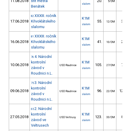
11.08.2018
štít města
20.
12.43
5/DM
slalom
Benátek
XXXIII. ročník
82
K1M
17.06.2018
Křivoklátského
55.
31.36
12/DM
slalom
slalomu
XXXIII. ročník
81
K1M
16.06.2018
Křivoklátského
41.
21.58
10/DM
slalom
slalomu
4. Národní
76
kontrolní
K1M
10.06.2018
105.
79.71
USD Roudnice
27/DM
závod v
slalom
Roudnici n.L.
3. Národní
75
kontrolní
K1M
09.06.2018
96.
122.66
USD Roudnice
22/DM
závod v
slalom
Roudnici n.L.
2. Národní
65
kontrolní
K1M
27.05.2018
123.
83.22
USD Veltrusy
33/DM
závod ve
slalom
Veltrusech