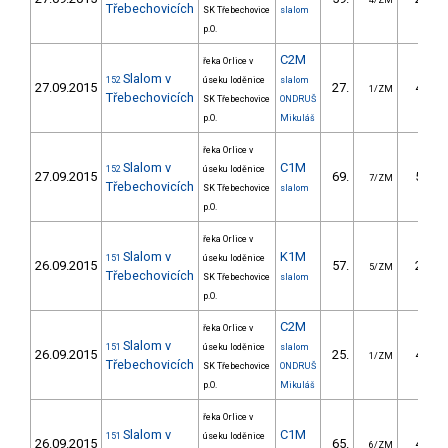
4/ZM
Třebechovicích
SK Třebechovice
slalom
p.O.
C2M
řeka Orlice v
Slalom v
152
úseku loděnice
slalom
27.09.2015
27.
47.20
1/ZM
Třebechovicích
SK Třebechovice
ONDRUŠ
p.O.
Mikuláš
řeka Orlice v
Slalom v
C1M
152
úseku loděnice
27.09.2015
69.
51.40
7/ZM
Třebechovicích
SK Třebechovice
slalom
p.O.
řeka Orlice v
Slalom v
K1M
151
úseku loděnice
26.09.2015
57.
26.80
5/ZM
Třebechovicích
SK Třebechovice
slalom
p.O.
C2M
řeka Orlice v
Slalom v
151
úseku loděnice
slalom
26.09.2015
25.
48.90
1/ZM
Třebechovicích
SK Třebechovice
ONDRUŠ
p.O.
Mikuláš
řeka Orlice v
Slalom v
C1M
151
úseku loděnice
26.09.2015
65.
44.90
6/ZM