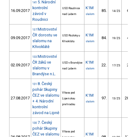
5. Národní
141
kontrolní
K1M
USD Roudnice
16.09.2017
85.
68.37
14/ZS
závod v
nad Labem
slalom
Roudnici
Mistrovství
137
ČR dorostu ve
K1M
USD Roztoky u
09.09.2017
84.
49.31
19/ZS
slalomu na
Křivoklátu
slalom
Křivoklátě
Mistrovství
133
ČR žáků ve
K1M
USD v Brandýse
02.09.2017
22.
20.78
17/ZS
slalomu v
nad Labem
slalom
Brandýse n.L.
8. Český
131
pohár Skupiny
Vltava pod
ČEZ ve slalomu
K1M
27.08.2017
97.
286.63
Lipenskou
13/ZS
+ 4. Národní
slalom
prehradou
kontrolní
závod na Lipně
7. Český
130
pohár Skupiny
Vltava pod
ČEZ ve slalomu
K1M
26.08.2017
98.
177.92