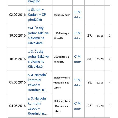
Krejčího
Slalom v
83
K1M
02.07.2016
Kadani + ČP
Kadaňský mlýn
slalom
předžáků
4. Český
75
pohár žáků ve
K1M
USD Roztoky u
19.06.2016
27.
23.65
21/ZS
slalomu na
Křivoklátu
slalom
Křivoklátě
3. Český
73
pohár žáků ve
K1M
USD Roztoky u
18.06.2016
33.
33.44
23/ZS
slalomu na
Křivoklátu
slalom
Křivoklátě
4. Národní
64
Slalomový kanál
kontrolní
K1M
05.06.2016
98.
67.86
v Roudnici nad
20/ZS
závod v
slalom
Labem
Roudnici n.L.
3. Národní
63
Slalomový kanál
kontrolní
K1M
04.06.2016
95.
72.51
v Roudnici nad
18/ZS
závod v
slalom
Labem
Roudnici n.L.