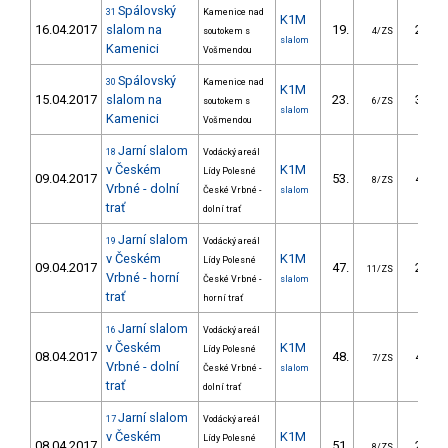
Spálovský
31
Kamenice nad
K1M
16.04.2017
slalom na
19.
28.50
soutokem s
4/ZS
slalom
Kamenici
Vošmendou
Spálovský
30
Kamenice nad
K1M
15.04.2017
slalom na
23.
31.00
soutokem s
6/ZS
slalom
Kamenici
Vošmendou
Jarní slalom
18
Vodácký areál
v Českém
K1M
Lídy Polesné
09.04.2017
53.
45.24
8/ZS
Vrbné - dolní
České Vrbné -
slalom
trať
dolní trať
Jarní slalom
19
Vodácký areál
v Českém
K1M
Lídy Polesné
09.04.2017
47.
25.26
11/ZS
Vrbné - horní
České Vrbné -
slalom
trať
horní trať
Jarní slalom
16
Vodácký areál
v Českém
K1M
Lídy Polesné
08.04.2017
48.
40.49
7/ZS
Vrbné - dolní
České Vrbné -
slalom
trať
dolní trať
Jarní slalom
17
Vodácký areál
v Českém
K1M
Lídy Polesné
08.04.2017
51.
26.89
8/ZS