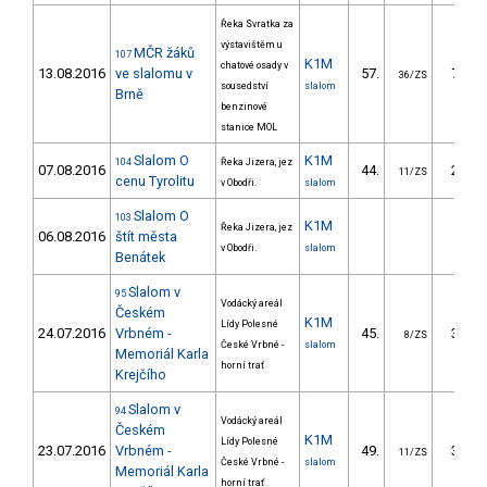
Řeka Svratka za
výstavištěm u
MČR žáků
107
K1M
chatové osady v
13.08.2016
ve slalomu v
57.
70.92
36/ZS
sousedství
slalom
Brně
benzinové
stanice MOL
Slalom O
K1M
104
Řeka Jizera, jez
07.08.2016
44.
25.80
11/ZS
cenu Tyrolitu
v Obodři.
slalom
Slalom O
103
K1M
Řeka Jizera, jez
06.08.2016
štít města
v Obodři.
slalom
Benátek
Slalom v
95
Vodácký areál
Českém
K1M
Lídy Polesné
24.07.2016
Vrbném -
45.
30.82
8/ZS
České Vrbné -
slalom
Memoriál Karla
horní trať
Krejčího
Slalom v
94
Vodácký areál
Českém
K1M
Lídy Polesné
23.07.2016
Vrbném -
49.
33.80
11/ZS
České Vrbné -
slalom
Memoriál Karla
horní trať