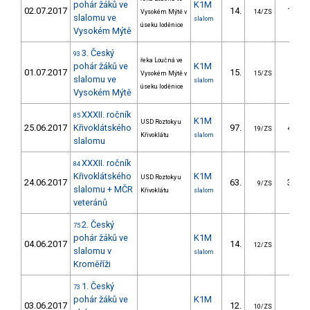
pohár žáků ve
K1M
02.07.2017
14.
11.52
Vysokém Mýtě v
14/ZS
slalomu ve
slalom
úseku loděnice
Vysokém Mýtě
3. Český
93
řeka Loučná ve
pohár žáků ve
K1M
01.07.2017
15.
7.61
Vysokém Mýtě v
15/ZS
slalomu ve
slalom
úseku loděnice
Vysokém Mýtě
XXXII. ročník
85
K1M
USD Roztoky u
25.06.2017
Křivoklátského
97.
49.70
19/ZS
Křivoklátu
slalom
slalomu
XXXII. ročník
84
Křivoklátského
K1M
USD Roztoky u
24.06.2017
63.
30.93
9/ZS
slalomu + MČR
Křivoklátu
slalom
veteránů
2. Český
75
pohár žáků ve
K1M
04.06.2017
14.
8.87
12/ZS
slalomu v
slalom
Kroměříži
1. Český
73
pohár žáků ve
K1M
03.06.2017
12.
7.37
10/ZS