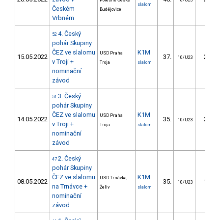
Polesné České
10/U23
slalom
Českém
Budějovice
Vrbném
4. Český
52
pohár Skupiny
ČEZ ve slalomu
K1M
USD Praha
15.05.2022
37.
20.71
10/U23
v Troji +
Troja
slalom
nominační
závod
3. Český
51
pohár Skupiny
ČEZ ve slalomu
K1M
USD Praha
14.05.2022
35.
24.49
10/U23
v Troji +
Troja
slalom
nominační
závod
2. Český
47
pohár Skupiny
ČEZ ve slalomu
K1M
USD Trnávka,
08.05.2022
35.
18.91
10/U23
na Trnávce +
Želiv
slalom
nominační
závod