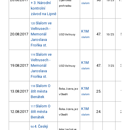
Lipenskou
13/ZS
+ 3. Národní
slalom
prehradou
kontrolní
závod na Lipně
Slalom ve
120
Veltrusech -
K1M
20.08.2017
Memoriál
47.
54.27
USD Veltrusy
10/ZS
slalom
Jaroslava
Froňka st.
Slalom ve
119
Veltrusech -
K1M
19.08.2017
Memoriál
47.
38.31
USD Veltrusy
7/ZS
slalom
Jaroslava
Froňka st.
Slalom O
118
K1M
Řeka Jizera, jez
13.08.2017
štít města
25.
19.85
v Obodři
slalom
Benátek
Slalom O
117
K1M
Řeka Jizera, jez
12.08.2017
štít města
24.
28.46
v Obodři
slalom
Benátek
4. Český
94
řeka Loučná ve