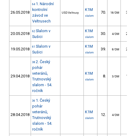
1. Národní
64
kontrolní
K1M
26.05.2018
70.
35.40
USD Veltrusy
18/DM
závod ve
slalom
Veltrusech
Slalom v
K1M
62
20.05.2018
30.
20.76
4/DM
Sušici
slalom
Slalom v
K1M
61
19.05.2018
39.
21.51
8/DM
Sušici
slalom
2. Český
38
pohár
veteránů,
K1M
29.04.2018
8.
12.84
3/DM
Trutnovský
slalom
slalom - 54.
ročník
1. Český
36
pohár
veteránů,
K1M
28.04.2018
12.
9.49
4/DM
Trutnovský
slalom
slalom - 54.
ročník