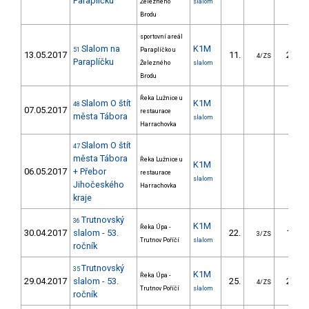
Paraplíčku
Železného
slalom
Brodu
sportovní areál
Slalom na
K1M
51
Paraplíčko u
13.05.2017
11.
21.73
4/ZS
Paraplíčku
Železného
slalom
Brodu
Řeka Lužnice u
Slalom O štít
K1M
48
07.05.2017
restaurace
města Tábora
slalom
Harrachovka
Slalom O štít
47
města Tábora
Řeka Lužnice u
K1M
06.05.2017
+ Přebor
restaurace
slalom
Jihočeského
Harrachovka
kraje
Trutnovský
36
K1M
Řeka Úpa -
30.04.2017
slalom - 53.
22.
18.30
3/ZS
Trutnov Poříčí
slalom
ročník
Trutnovský
35
K1M
Řeka Úpa -
29.04.2017
slalom - 53.
25.
20.53
4/ZS
Trutnov Poříčí
slalom
ročník