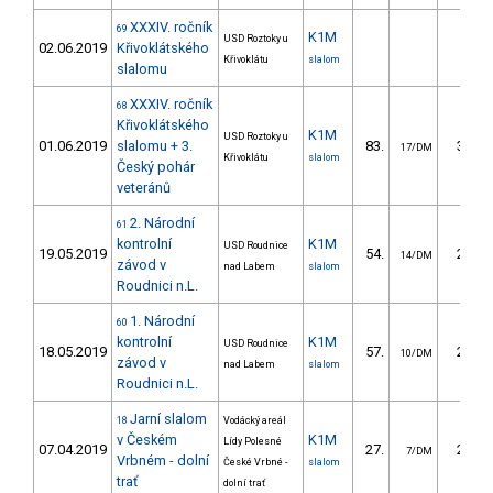
XXXIV. ročník
69
K1M
USD Roztoky u
02.06.2019
Křivoklátského
Křivoklátu
slalom
slalomu
XXXIV. ročník
68
Křivoklátského
K1M
USD Roztoky u
01.06.2019
slalomu + 3.
83.
30.77
17/DM
Křivoklátu
slalom
Český pohár
veteránů
2. Národní
61
kontrolní
K1M
USD Roudnice
19.05.2019
54.
28.86
14/DM
závod v
nad Labem
slalom
Roudnici n.L.
1. Národní
60
kontrolní
K1M
USD Roudnice
18.05.2019
57.
28.66
10/DM
závod v
nad Labem
slalom
Roudnici n.L.
Jarní slalom
18
Vodácký areál
v Českém
K1M
Lídy Polesné
07.04.2019
27.
28.65
7/DM
Vrbném - dolní
České Vrbné -
slalom
trať
dolní trať