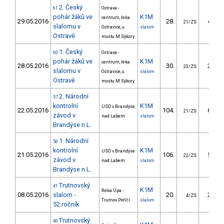
2. Český
61
Ostrava -
pohár žáků ve
K1M
centrum, řeka
29.05.2016
28.
42.01
21/ZS
slalomu v
Ostravice, u
slalom
Ostravě
mostu M.Sýkory
1. Český
60
Ostrava -
pohár žáků ve
K1M
centrum, řeka
28.05.2016
30.
22.72
23/ZS
slalomu v
Ostravice, u
slalom
Ostravě
mostu M.Sýkory
2. Národní
57
kontrolní
K1M
USD v Brandýse
22.05.2016
104.
69.57
21/ZS
závod v
nad Labem
slalom
Brandýse n.L.
1. Národní
56
kontrolní
K1M
USD v Brandýse
21.05.2016
106.
58.47
22/ZS
závod v
nad Labem
slalom
Brandýse n.L.
Trutnovský
41
K1M
Řeka Úpa -
08.05.2016
slalom -
20.
20.90
4/ZS
Trutnov Poříčí
slalom
52.ročník
Trutnovský
40