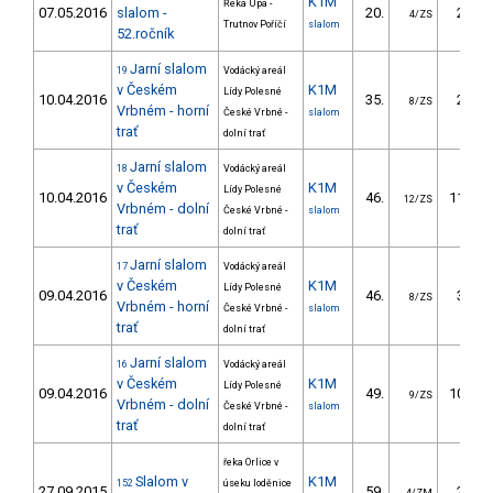
K1M
Řeka Úpa -
07.05.2016
slalom -
20.
21.07
4/ZS
Trutnov Poříčí
slalom
52.ročník
Jarní slalom
19
Vodácký areál
v Českém
K1M
Lídy Polesné
10.04.2016
35.
28.56
8/ZS
Vrbném - horní
České Vrbné -
slalom
trať
dolní trať
Jarní slalom
18
Vodácký areál
v Českém
K1M
Lídy Polesné
10.04.2016
46.
119.34
12/ZS
Vrbném - dolní
České Vrbné -
slalom
trať
dolní trať
Jarní slalom
17
Vodácký areál
v Českém
K1M
Lídy Polesné
09.04.2016
46.
31.65
8/ZS
Vrbném - horní
České Vrbné -
slalom
trať
dolní trať
Jarní slalom
16
Vodácký areál
v Českém
K1M
Lídy Polesné
09.04.2016
49.
107.47
9/ZS
Vrbném - dolní
České Vrbné -
slalom
trať
dolní trať
řeka Orlice v
Slalom v
K1M
152
úseku loděnice
27.09.2015
59.
24.60