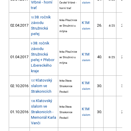
Vrbné - horní
České Vrbné -
slalom
trať
horní trať
38. ročník
10
řeka Ploučnice
závodu
K1M
02.04.2017
26.
20.50
ve Stružnici u
4/ZS
Stružnická
slalom
mlýna
peřej
38. ročník
9
závodu
řeka Ploučnice
Stružnická
K1M
01.04.2017
40.
28.30
ve Stružnici u
8/ZS
peřej + Přebor
slalom
mlýna
Libereckého
kraje
Klatovský
137
řeka Otava
K1M
02.10.2016
slalom ve
30.
30.44
Strakonice
slalom
Strakonicích
Poskalí
Klatovský
136
slalom ve
řeka Otava
K1M
01.10.2016
Strakonicích -
30.
27.33
Strakonice
slalom
Memoriál Karla
Poskalí
Vanči