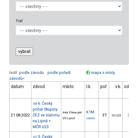
Trať
řadit:
podle závodu
podle pořadí
mapa s místy
závodů
<
datum
závod
místo
l.k.
poř.
v.k.
odstup
[s]
6. Český
108
pohár Skupiny
K1M
řeka Vltava pod
21.08.2022
ČEZ ve slalomu
37.
30.58
10/U23
VD Lipno1
slalom
na Lipně +
MČR U23
5. Český
107