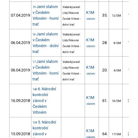
Jarní slalom
19
Vodácký areál
v Českém
K1M
Lídy Polesné
07.04.2019
35.
17.81
12/DM
Vrbném - horní
České Vrbné -
slalom
trať
dolní trať
Jarní slalom
16
Vodácký areál
v Českém
K1M
Lídy Polesné
06.04.2019
28.
19.10
8/DM
Vrbném - dolní
České Vrbné -
slalom
trať
dolní trať
Jarní slalom
17
Vodácký areál
v Českém
K1M
Lídy Polesné
06.04.2019
20.
12.27
4/DM
Vrbném - horní
České Vrbné -
slalom
trať
dolní trať
6. Národní
140
kontrolní
K1M
16.09.2018
závod v
61.
35.12
16/DM
slalom
Českém
Vrbném
5. Národní
139
kontrolní
K1M
15.09.2018
závod v
64.
28.64
17/DM
slalom