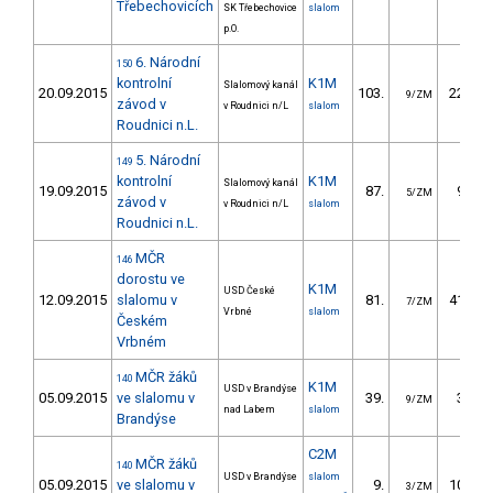
Třebechovicích
SK Třebechovice
slalom
p.O.
6. Národní
150
kontrolní
K1M
Slalomový kanál
20.09.2015
103.
227.49
9/ZM
závod v
v Roudnici n/L
slalom
Roudnici n.L.
5. Národní
149
kontrolní
K1M
Slalomový kanál
19.09.2015
87.
96.13
5/ZM
závod v
v Roudnici n/L
slalom
Roudnici n.L.
MČR
146
dorostu ve
K1M
USD České
12.09.2015
slalomu v
81.
413.52
7/ZM
Vrbné
slalom
Českém
Vrbném
MČR žáků
140
K1M
USD v Brandýse
05.09.2015
ve slalomu v
39.
37.73
9/ZM
nad Labem
slalom
Brandýse
C2M
MČR žáků
140
USD v Brandýse
slalom
05.09.2015
ve slalomu v
9.
103.80
3/ZM