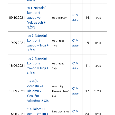
1. Národní
70
kontrolní
K1M
09.10.2021
závod ve
14.
4.38
USD Veltrusy
5/DS
slalom
Veltrusech +
1.ČPJ
6. Národní
136
kontrolní
K1M
USD Praha -
19.09.2021
9.
7.18
3/DS
závod v Troji +
Troja
slalom
7.ČPJ
5. Národní
135
kontrolní
K1M
USD Praha -
18.09.2021
11.
5.27
4/DS
závod v Troji +
Troja
slalom
6.ČPJ
MČR
131
dorostu ve
Areál Lídy
K1M
11.09.2021
slalomu v
17.
11.37
Polesné, hlavní
11/DS
slalom
Českém
trať
Vrbném+ 5.ČPJ
Slalom O
114
K1M
Řeka Jizera, jez
15.08.2021
cenu Tyrolitu +
23.
8.64
3/DS