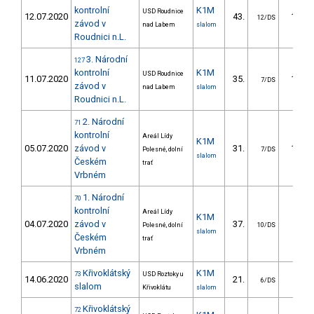
kontrolní
K1M
USD Roudnice
12.07.2020
43.
15.67
12/DS
závod v
nad Labem
slalom
Roudnici n.L.
3. Národní
127
kontrolní
K1M
USD Roudnice
11.07.2020
35.
16.81
7/DS
závod v
nad Labem
slalom
Roudnici n.L.
2. Národní
71
kontrolní
Areál Lídy
K1M
05.07.2020
závod v
31.
11.57
Polesné, dolní
7/DS
slalom
Českém
trať
Vrbném
1. Národní
70
kontrolní
Areál Lídy
K1M
04.07.2020
závod v
37.
9.71
Polesné, dolní
10/DS
slalom
Českém
trať
Vrbném
Křivoklátský
K1M
73
USD Roztoky u
14.06.2020
21.
9.59
6/DS
slalom
Křivoklátu
slalom
Křivoklátský
72