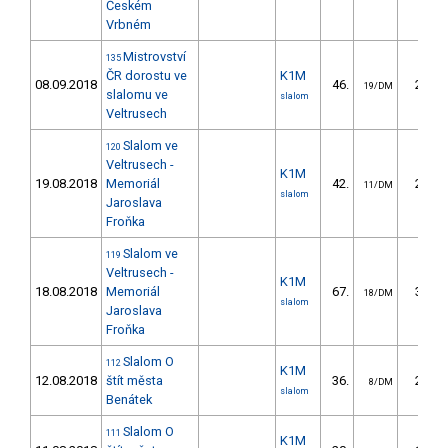
Českém
Vrbném
Mistrovství
135
ČR dorostu ve
K1M
08.09.2018
46.
28.05
19/DM
slalomu ve
slalom
Veltrusech
Slalom ve
120
Veltrusech -
K1M
19.08.2018
Memoriál
42.
26.12
11/DM
slalom
Jaroslava
Froňka
Slalom ve
119
Veltrusech -
K1M
18.08.2018
Memoriál
67.
38.68
18/DM
slalom
Jaroslava
Froňka
Slalom O
112
K1M
12.08.2018
štít města
36.
20.33
8/DM
slalom
Benátek
Slalom O
111
K1M