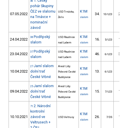
1. Český
46
pohár Skupiny
ČEZ ve slalomu
K1M
USD Trnávka,
07.05.2022
34.
20.68
10/U23
na Trnávce +
Želiv
slalom
nominační
závod
Podřipský
K1M
38
USD Roudnice
24.04.2022
16.
11.71
5/U23
slalom
nad Labem
slalom
Podřipský
K1M
37
USD Roudnice
23.04.2022
46.
32.26
6/U23
slalom
nad Labem
slalom
Jarní slalom
27
Areál Lídy
K1M
10.04.2022
dolní trať
13.
9.41
Polesné České
6/U23
slalom
České Vrbné
Budějovice
Jarní slalom
25
Areál Lídy
K1M
09.04.2022
dolní trať
15.
12.56
Polesné České
7/U23
slalom
České Vrbné
Budějovice
2. Národní
71
kontrolní
K1M
10.10.2021
závod ve
26.
10.46
USD Veltrusy
7/DS
slalom
Veltrusech +
2.ČPJ