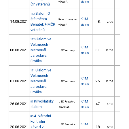
v Obodři.
slalom
ČP veteránů
Slalom O
113
štít města
K1M
Řeka Jizera, jez
14.08.2021
8.
5.72
2/DS
Benátek + MČR
v Obodři
slalom
veteránů
Slalom ve
112
Veltrusech -
K1M
08.08.2021
Memoriál
31.
13.45
USD Veltrusy
10/DS
slalom
Jaroslava
Froňka
Slalom ve
111
Veltrusech -
K1M
07.08.2021
Memoriál
25.
12.43
USD Veltrusy
10/DS
slalom
Jaroslava
Froňka
Křivoklátský
K1M
81
USD Roztoky u
26.06.2021
47.
18.12
6/DS
slalom
Křivoklátu
slalom
4. Národní
85
kontrolní
K1M
USD Roudnice
20.06.2021
závod v
18.
6.54
5/DS