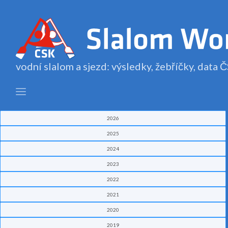
vodní slalom a sjezd: výsledky, žebříčky, data
2026
2025
2024
2023
2022
2021
2020
2019