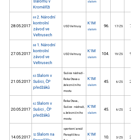
slalomu v
slalom
Kroměříži
2. Národní
69
kontrolní
K1M
28.05.2017
96.
79.22
USD Veltrusy
17/ZS
závod ve
slalom
Veltrusech
1. Národní
68
kontrolní
K1M
27.05.2017
104.
97.42
USD Veltrusy
19/ZS
závod ve
slalom
Veltrusech
Sušice nádraží -
Slalom v
63
K1M
Řeka Otava u
21.05.2017
Sušici, ČP
45.
22.62
6/ZS
železničního
slalom
předžáků
mostu
Řeka Otava ,
Slalom v
62
K1M
Sušice - nádraží,
20.05.2017
Sušici , ČP
45.
22.72
6/ZS
u železničního
slalom
předžáků
mostu
sportovní areál
Slalom na
K1M
52
Paraplíčko u
14.05.2017
10.
27.56
3/ZS