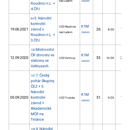
nad Labem
slalom
Roudnici n.L. +
4.ČPJ
3. Národní
84
kontrolní
K1M
USD Roudnice
19.06.2021
závod v
26.
11.29
8/DS
nad Labem
slalom
Roudnici n.L. +
3.ČPJ
Mistrovství
130
ČR dorostu ve
K1M
12.09.2020
33.
25.95
USD Veltrusy
16/DS
slalomu ve
slalom
Veltrusech
7. Český
147
pohár Skupiny
ČEZ + 5.
Národní
K1M
05.09.2020
kontrolní
51.
16.77
USD Trnávka
9/DS
slalom
závod +
Akademické
MČR na
Trnávce
4. Národní
128