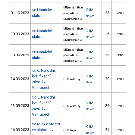
Mlýnský náhon
Hanácký
K1M
141
01.10.2023
23.
11
před loděnicí
4/DS
slalom
slalom
SKUP Olomouc
Mlýnský náhon
Hanácký
C1M
140
30.09.2023
6.
5
před loděnicí
3/DS
slalom
slalom
SKUP Olomouc
Mlýnský náhon
Hanácký
K1M
140
30.09.2023
26.
9
před loděnicí
5/DS
slalom
slalom
SKUP Olomouc
6. Národní
137
kvalifikační
C1M
24.09.2023
20.
16
USD Veltrusy
8/DS
závod ve
slalom
Veltrusech
5. Národní
136
kvalifikační
C1M
23.09.2023
26.
17
USD Veltrusy
7/DS
závod ve
slalom
Veltrusech
MČR dorostu
133
K1M
16.09.2023
ve slalomu v
54.
32
USD Troja
21/DS
slalom