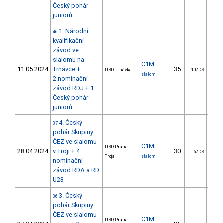
Český pohár
juniorů
1. Národní
46
kvalifikační
závod ve
slalomu na
C1M
11.05.2024
Trnávce +
35.
26
USD Trnávka
10/DS
slalom
2.nominační
závod RDJ + 1.
Český pohár
juniorů
4. Český
37
pohár Skupiny
ČEZ ve slalomu
C1M
USD Praha
28.04.2024
v Troji + 4.
30.
24
6/DS
Troja
slalom
nominační
závod RDA a RD
U23
3. Český
36
pohár Skupiny
ČEZ ve slalomu
C1M
USD Praha