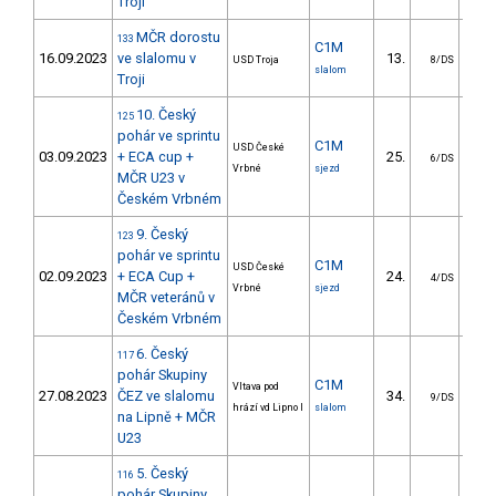
Troji
MČR dorostu
133
C1M
16.09.2023
ve slalomu v
13.
21
USD Troja
8/DS
slalom
Troji
10. Český
125
pohár ve sprintu
C1M
USD České
03.09.2023
+ ECA cup +
25.
5
6/DS
Vrbné
sjezd
MČR U23 v
Českém Vrbném
9. Český
123
pohár ve sprintu
C1M
USD České
02.09.2023
+ ECA Cup +
24.
3
4/DS
Vrbné
sjezd
MČR veteránů v
Českém Vrbném
6. Český
117
pohár Skupiny
C1M
Vltava pod
27.08.2023
ČEZ ve slalomu
34.
94
9/DS
hrází vd Lipno I
slalom
na Lipně + MČR
U23
5. Český
116
pohár Skupiny