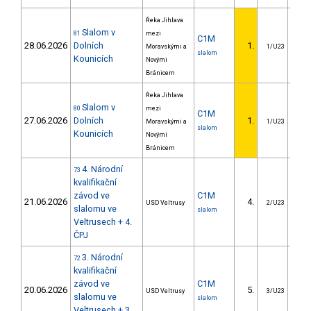
Řeka Jihlava
Slalom v
81
mezi
C1M
28.06.2026
Dolních
1.
Moravskými a
1/U23
slalom
Kounicích
Novými
Bránicem
Řeka Jihlava
Slalom v
80
mezi
C1M
27.06.2026
Dolních
1.
Moravskými a
1/U23
slalom
Kounicích
Novými
Bránicem
4. Národní
73
kvalifikační
závod ve
C1M
21.06.2026
4.
3
USD Veltrusy
2/U23
slalomu ve
slalom
Veltrusech + 4.
ČPJ
3. Národní
72
kvalifikační
závod ve
C1M
20.06.2026
5.
3
USD Veltrusy
3/U23
slalomu ve
slalom
Veltrusech + 3.