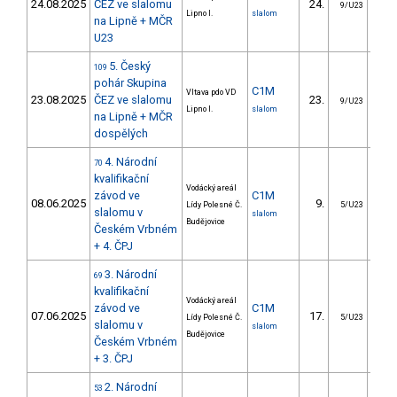
24.08.2025
ČEZ ve slalomu
24.
14
9/U23
Lipno I.
slalom
na Lipně + MČR
U23
5. Český
109
pohár Skupina
C1M
Vltava pdo VD
23.08.2025
ČEZ ve slalomu
23.
14
9/U23
Lipno I.
slalom
na Lipně + MČR
dospělých
4. Národní
70
kvalifikační
Vodácký areál
závod ve
C1M
08.06.2025
9.
12
Lídy Polesné Č.
5/U23
slalomu v
slalom
Budějovice
Českém Vrbném
+ 4. ČPJ
3. Národní
69
kvalifikační
Vodácký areál
závod ve
C1M
07.06.2025
17.
11
Lídy Polesné Č.
5/U23
slalomu v
slalom
Budějovice
Českém Vrbném
+ 3. ČPJ
2. Národní
53