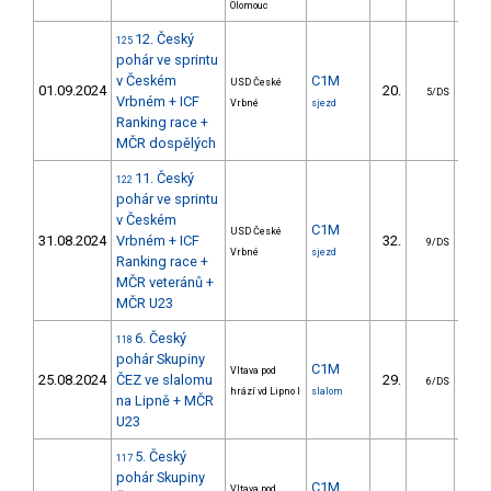
Olomouc
12. Český
125
pohár ve sprintu
v Českém
C1M
USD České
01.09.2024
20.
5
5/DS
Vrbném + ICF
Vrbné
sjezd
Ranking race +
MČR dospělých
11. Český
122
pohár ve sprintu
v Českém
C1M
USD České
31.08.2024
Vrbném + ICF
32.
5
9/DS
Vrbné
sjezd
Ranking race +
MČR veteránů +
MČR U23
6. Český
118
pohár Skupiny
C1M
Vltava pod
25.08.2024
ČEZ ve slalomu
29.
23
6/DS
hrází vd Lipno I
slalom
na Lipně + MČR
U23
5. Český
117
pohár Skupiny
C1M
Vltava pod