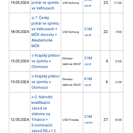
19.05.2024
pohár ve sprintu
25.
8
USD Veltrusy
11/DS
sjezd
ve Veltrusech
7. Český
53
pohár ve sprintu
ve Veltrusech +
C1M
18.05.2024
22.
6
USD Veltrusy
7/DS
MČR dorostu +
sjezd
Akademické
MČR
Krajský přebor
51
C1M
Olomouc -
15.05.2024
ve sprintu v
4.
6
3/DS
loděnice SKUP
sjezd
Olomouci
Krajský přebor
51
K1M
Olomouc -
15.05.2024
ve sprintu v
6.
5
2/DS
loděnice SKUP
sjezd
Olomouci
2. Národní
47
kvalifikační
závod ve
slalomu na
C1M
12.05.2024
Trnávce +
27.
23
USD Trnávka
8/DS
slalom
3.nominační
závod RDJ + 2.