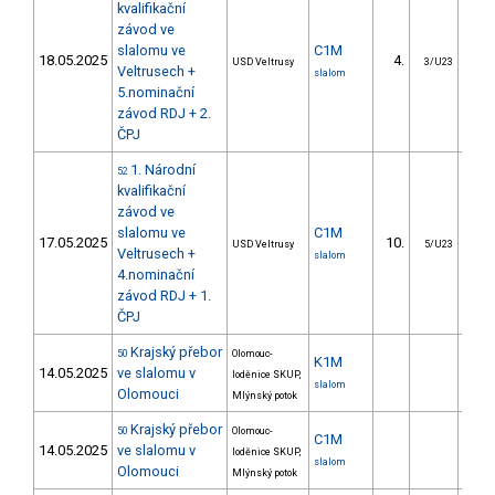
kvalifikační
závod ve
slalomu ve
C1M
18.05.2025
4.
6
USD Veltrusy
3/U23
Veltrusech +
slalom
5.nominační
závod RDJ + 2.
ČPJ
1. Národní
52
kvalifikační
závod ve
slalomu ve
C1M
17.05.2025
10.
8
USD Veltrusy
5/U23
Veltrusech +
slalom
4.nominační
závod RDJ + 1.
ČPJ
Krajský přebor
50
Olomouc-
K1M
14.05.2025
ve slalomu v
loděnice SKUP,
slalom
Olomouci
Mlýnský potok
Krajský přebor
50
Olomouc-
C1M
14.05.2025
ve slalomu v
loděnice SKUP,
slalom
Olomouci
Mlýnský potok