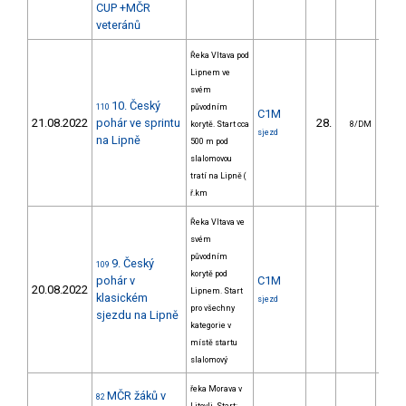
CUP +MČR
veteránů
Řeka Vltava pod
Lipnem ve
svém
10. Český
110
původním
C1M
21.08.2022
pohár ve sprintu
28.
9
korytě. Start cca
8/DM
sjezd
na Lipně
500 m pod
slalomovou
tratí na Lipně (
ř.km
Řeka Vltava ve
svém
původním
9. Český
109
korytě pod
pohár v
C1M
20.08.2022
Lipnem. Start
klasickém
sjezd
pro všechny
sjezdu na Lipně
kategorie v
místě startu
slalomový
řeka Morava v
MČR žáků v
82