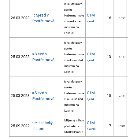
řeka Morava v
úseku
Sjezd v
C1M
10
Habermannova
26.03.2023
16.
191
3/DS
Postřelmově
vila-louka nad
sjezd
mostem na
Lesnici
řeka Morava v
úseku
Sjezd v
C1M
9
Habermannova
25.03.2023
13.
131
1/DS
Postřelmově
vila -louka před
sjezd
mostem na
Lesnici
řeka Morava v
úseku
Sjezd v
C1M
8
Habermannova
25.03.2023
15.
132
2/DS
Postřelmově
vila - louka nad
sjezd
mostem na
Lesnici
Mlýnský náhon
Hanácký
C1M
132
25.09.2022
7.
11
před loděnicí
3/DM
slalom
slalom
SKUP Olomouc