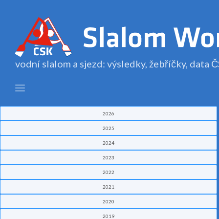
vodní slalom a sjezd: výsledky, žebříčky, data
2026
2025
2024
2023
2022
2021
2020
2019