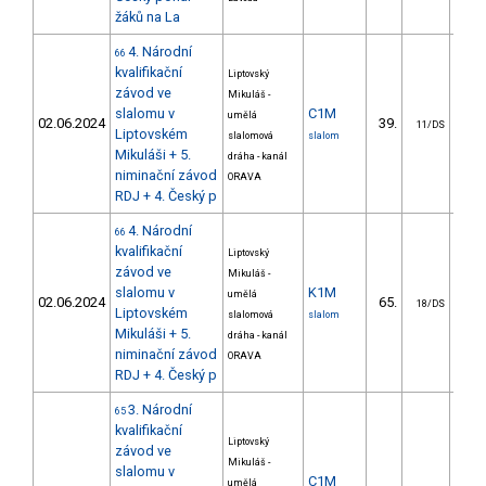
žáků na La
4. Národní
66
kvalifikační
Liptovský
závod ve
Mikuláš -
slalomu v
C1M
umělá
02.06.2024
39.
36
11/DS
Liptovském
slalomová
slalom
Mikuláši + 5.
dráha - kanál
niminační závod
ORAVA
RDJ + 4. Český p
4. Národní
66
kvalifikační
Liptovský
závod ve
Mikuláš -
slalomu v
K1M
umělá
02.06.2024
65.
28
18/DS
Liptovském
slalomová
slalom
Mikuláši + 5.
dráha - kanál
niminační závod
ORAVA
RDJ + 4. Český p
3. Národní
65
kvalifikační
Liptovský
závod ve
Mikuláš -
slalomu v
C1M
umělá