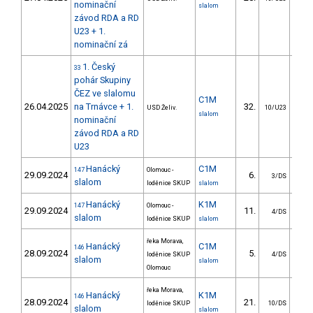
nominační
slalom
závod RDA a RD
U23 + 1.
nominační zá
1. Český
33
pohár Skupiny
ČEZ ve slalomu
C1M
26.04.2025
na Trnávce + 1.
32.
25
USD Želiv.
10/U23
slalom
nominační
závod RDA a RD
U23
Hanácký
C1M
147
Olomouc -
29.09.2024
6.
6
3/DS
slalom
loděnice SKUP
slalom
Hanácký
K1M
147
Olomouc -
29.09.2024
11.
5
4/DS
slalom
loděnice SKUP
slalom
řeka Morava,
Hanácký
C1M
146
28.09.2024
5.
5
loděnice SKUP
4/DS
slalom
slalom
Olomouc
řeka Morava,
Hanácký
K1M
146
28.09.2024
21.
10
loděnice SKUP
10/DS
slalom
slalom