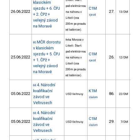
Litovli. Start:
klasickém
pod elektrárnou
sjezdu + 6. ČPJ
C1M
26.06.2022
27.
138
na náhonu v
13/DM
+ 2. ČPž +
sjezd
Litovli (cca
veřejný závod
200m po proudu
na Moravě
od loděnice).
řeka Morava v
MČR dorostu
80
Litovli. Start:
v klasickém
pod elektrárnou
sjezdu + 5. ČPJ
C1M
25.06.2022
26.
133
na náhonu v
12/DM
+ 1. ČPž +
sjezd
Litovli (cca
veřejný závod
200m po proudu
na Moravě
od loděnice).
4. Národní
68
kvalifikační
K1M
05.06.2022
86.
29
USD Veltrusy
22/DM
závod ve
slalom
Veltrusech
4. Národní
68
kvalifikační
C1M
05.06.2022
29.
26
USD Veltrusy
7/DM
závod ve
slalom
Veltrusech