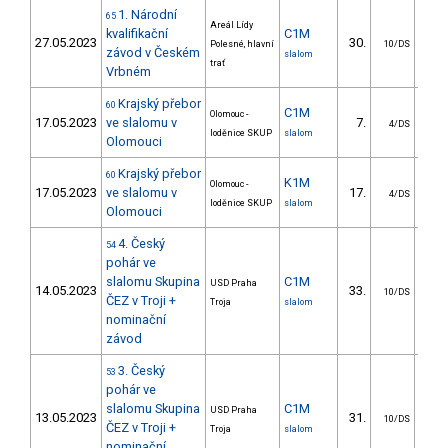
1. Národní
65
Areál Lídy
kvalifikační
C1M
27.05.2023
30.
26
Polesné, hlavní
10/DS
závod v Českém
slalom
trať
Vrbném
Krajský přebor
60
C1M
Olomouc -
17.05.2023
ve slalomu v
7.
13
4/DS
loděnice SKUP
slalom
Olomouci
Krajský přebor
60
K1M
Olomouc -
17.05.2023
ve slalomu v
17.
15
4/DS
loděnice SKUP
slalom
Olomouci
4. Český
54
pohár ve
slalomu Skupina
C1M
USD Praha
14.05.2023
33.
44
10/DS
ČEZ v Troji +
Troja
slalom
nominační
závod
3. Český
53
pohár ve
slalomu Skupina
C1M
USD Praha
13.05.2023
31.
37
10/DS
ČEZ v Troji +
Troja
slalom
nominační