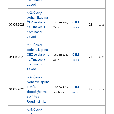
závod
2. Český
47
pohár Skupina
ČEZ ve slalomu
C1M
USD Trnávka,
07.05.2023
28.
38
10/DS
na Trnávce +
Želiv
slalom
nominační
závod
1. Český
46
pohár Skupina
ČEZ ve slalomu
C1M
USD Trnávka,
06.05.2023
21.
19
9/DS
na Trnávce +
Želiv
slalom
nominační
závod
6. Český
44
pohár ve sprintu
+ MČR
C1M
USD Roudnice
01.05.2023
27.
10
7/DS
dospělých ve
nad Labem
sjezd
sprintu v
Roudnici n.L.
5. Český
42