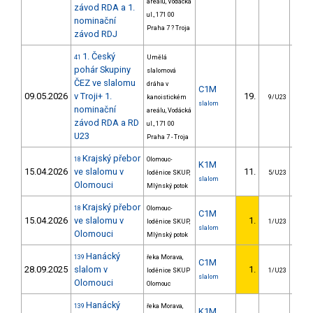
areálu, Vodácká
závod RDA a 1.
ul., 171 00
nominační
Praha 7 ? Troja
závod RDJ
1. Český
41
Umělá
pohár Skupiny
slalomová
ČEZ ve slalomu
dráha v
C1M
09.05.2026
v Troji+ 1.
19.
10
kanoistickém
9/U23
slalom
nominační
areálu, Vodácká
závod RDA a RD
ul., 171 00
U23
Praha 7 - Troja
Krajský přebor
18
Olomouc-
K1M
15.04.2026
ve slalomu v
11.
11
loděnice SKUP,
5/U23
slalom
Olomouci
Mlýnský potok
Krajský přebor
18
Olomouc-
C1M
15.04.2026
ve slalomu v
1.
loděnice SKUP,
1/U23
slalom
Olomouci
Mlýnský potok
Hanácký
139
řeka Morava,
C1M
28.09.2025
slalom v
1.
loděnice SKUP
1/U23
slalom
Olomouci
Olomouc
Hanácký
139
řeka Morava,
K1M