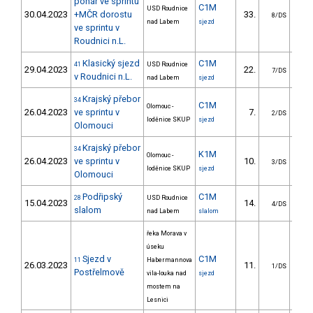
pohár ve sprintu
C1M
USD Roudnice
30.04.2023
+MČR dorostu
33.
11
8/DS
nad Labem
sjezd
ve sprintu v
Roudnici n.L.
Klasický sjezd
C1M
41
USD Roudnice
29.04.2023
22.
154
7/DS
v Roudnici n.L.
nad Labem
sjezd
Krajský přebor
34
C1M
Olomouc -
26.04.2023
ve sprintu v
7.
6
2/DS
loděnice SKUP
sjezd
Olomouci
Krajský přebor
34
K1M
Olomouc -
26.04.2023
ve sprintu v
10.
7
3/DS
loděnice SKUP
sjezd
Olomouci
Podřipský
C1M
28
USD Roudnice
15.04.2023
14.
21
4/DS
slalom
nad Labem
slalom
řeka Morava v
úseku
Sjezd v
C1M
11
Habermannova
26.03.2023
11.
132
1/DS
Postřelmově
vila-louka nad
sjezd
mostem na
Lesnici