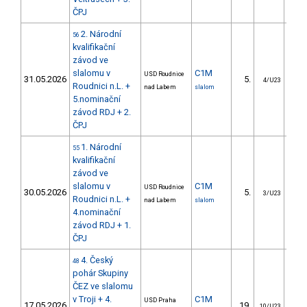
ČPJ
2. Národní
56
kvalifikační
závod ve
slalomu v
C1M
USD Roudnice
31.05.2026
5.
3
4/U23
Roudnici n.L. +
nad Labem
slalom
5.nominační
závod RDJ + 2.
ČPJ
1. Národní
55
kvalifikační
závod ve
slalomu v
C1M
USD Roudnice
30.05.2026
5.
8
3/U23
Roudnici n.L. +
nad Labem
slalom
4.nominační
závod RDJ + 1.
ČPJ
4. Český
48
pohár Skupiny
ČEZ ve slalomu
v Troji + 4.
C1M
USD Praha
17.05.2026
19.
9
10/U23