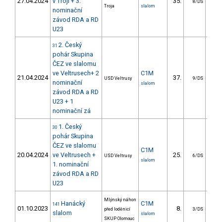
27.04.2024
v Troji + 3.
35.
36
8/DS
Troja
slalom
nominační
závod RDA a RD
U23
2. Český
31
pohár Skupina
ČEZ ve slalomu
ve Veltrusech+ 2
C1M
21.04.2024
37.
31
USD Veltrusy
9/DS
nominační
slalom
závod RDA a RD
U23 + 1
nominační zá
1. Český
30
pohár Skupina
ČEZ ve slalomu
C1M
20.04.2024
ve Veltrusech +
25.
14
USD Veltrusy
6/DS
slalom
1. nominační
závod RDA a RD
U23
Mlýnský náhon
Hanácký
C1M
141
01.10.2023
8.
10
před loděnicí
3/DS
slalom
slalom
SKUP Olomouc