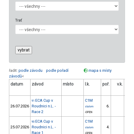
Trať
řadit:
podle závodu
podle pořadí
mapa s místy
závodů
<
datum
závod
místo
l.k.
poř.
v.k.
ods
ECA Cup v
C1M
91
26.07.2026
Roudnici n.L. -
6.
53
slalom
Race 2
-OPEN
ECA Cup v
C1M
90
25.07.2026
Roudnici n.L. -
4.
7
slalom
Race 1
-OPEN