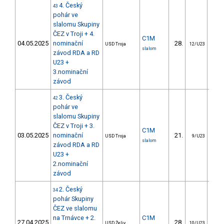
4. Český
43
pohár ve
slalomu Skupiny
ČEZ v Troji + 4.
C1M
04.05.2025
nominační
28.
26
USD Troja
12/U23
slalom
závod RDA a RD
U23 +
3.nominační
závod
3. Český
42
pohár ve
slalomu Skupiny
ČEZ v Troji + 3.
C1M
03.05.2025
nominační
21.
16
USD Troja
9/U23
slalom
závod RDA a RD
U23 +
2.nominační
závod
2. Český
34
pohár Skupiny
ČEZ ve slalomu
na Trnávce + 2.
C1M
27.04.2025
28.
23
USD Želiv.
10/U23