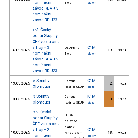
nominační
Troja
slalom
závod RDA + 3.
nominační
závod RD U23
3. Český
47
pohár Skupiny
ČEZ ve slalomu
v Troji + 3.
C1M
USD Praha
16.05.2026
13.
6
7/U23
nominační
Troja
slalom
závod RDA + 2.
nominační
závod RD U23
Sprint v
C1M
46
Olomouc -
13.05.2026
2.
1
1/U23
Olomouci
loděnice SKUP
sjezd
Sprint v
K1M
46
Olomouc -
13.05.2026
3.
5
1/U23
Olomouci
loděnice SKUP
sjezd
2. Český
42
Umělá
pohár Skupiny
slalomová
ČEZ ve slalomu
dráha v
v Troji + 2.
C1M
10.05.2026
19.
9
kanoistickém
9/U23
nominační
slalom