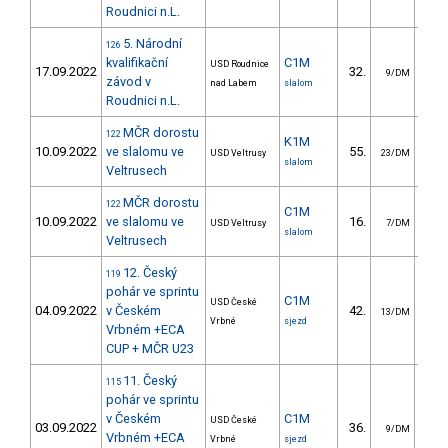
Roudnici n.L.
5. Národní
126
kvalifikační
C1M
USD Roudnice
17.09.2022
32.
29
9/DM
závod v
nad Labem
slalom
Roudnici n.L.
MČR dorostu
122
K1M
10.09.2022
ve slalomu ve
55.
40
USD Veltrusy
23/DM
slalom
Veltrusech
MČR dorostu
122
C1M
10.09.2022
ve slalomu ve
16.
13
USD Veltrusy
7/DM
slalom
Veltrusech
12. Český
119
pohár ve sprintu
C1M
USD České
04.09.2022
v Českém
42.
13
13/DM
Vrbné
sjezd
Vrbném +ECA
CUP + MČR U23
11. Český
115
pohár ve sprintu
v Českém
C1M
USD České
03.09.2022
36.
10
9/DM
Vrbném +ECA
Vrbné
sjezd