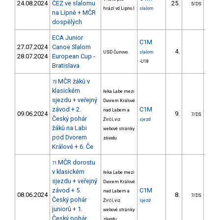
24.08.2024
ČEZ ve slalomu
25.
16
5/DS
hrází vd Lipno I
slalom
na Lipně + MČR
dospělých
ECA Junior
C1M
27.07.2024
Canoe Slalom
4.
5
USD Čunovo
slalom
28.07.2024
European Cup -
-U18
Bratislava
MČR žáků v
73
klasickém
řeka Labe mezi
sjezdu + veřejný
Dvorem Králové
závod + 2.
C1M
nad Labem a
09.06.2024
9.
49
7/DS
Český pohár
Žirčí, viz
sjezd
žáků na Labi
webové stránky
pod Dvorem
závodu
Králové + 6. Če
MČR dorostu
71
v klasickém
řeka Labe mezi
sjezdu + veřejný
Dvorem Králové
závod + 5.
C1M
nad Labem a
08.06.2024
8.
41
7/DS
Český pohár
Žirčí, viz
sjezd
juniorů + 1.
webové stránky
Český pohár
závodu