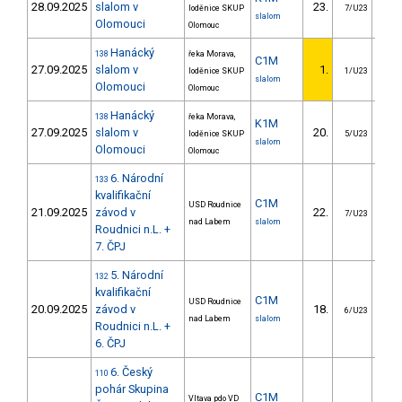
28.09.2025
slalom v
23.
16
loděnice SKUP
7/U23
slalom
Olomouci
Olomouc
Hanácký
138
řeka Morava,
C1M
27.09.2025
slalom v
1.
loděnice SKUP
1/U23
slalom
Olomouci
Olomouc
Hanácký
138
řeka Morava,
K1M
27.09.2025
slalom v
20.
9
loděnice SKUP
5/U23
slalom
Olomouci
Olomouc
6. Národní
133
kvalifikační
C1M
USD Roudnice
21.09.2025
závod v
22.
19
7/U23
nad Labem
slalom
Roudnici n.L. +
7. ČPJ
5. Národní
132
kvalifikační
C1M
USD Roudnice
20.09.2025
závod v
18.
14
6/U23
nad Labem
slalom
Roudnici n.L. +
6. ČPJ
6. Český
110
pohár Skupina
C1M
Vltava pdo VD