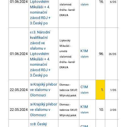
01.06.2024
Liptovském
16.
10
6/DS
slalomová
slalom
Mikuláši + 4.
dráha - kanál
nominační
ORAVA
závod RDJ +
3.Český po
3. Národní
65
kvalifikační
Liptovský
závod ve
Mikuláš -
slalomu v
K1M
umělá
01.06.2024
Liptovském
96.
39
26/DS
slalomová
slalom
Mikuláši + 4.
dráha - kanál
nominační
ORAVA
závod RDJ +
3.Český po
Krajský přebor
58
Olomouc -
C1M
22.05.2024
ve slalomu v
1.
loděnice SKUP,
1/DS
slalom
Olomouci
Mlýnský potok
Krajský přebor
58
Olomouc -
K1M
22.05.2024
ve slalomu v
10.
8
loděnice SKUP,
2/DS
slalom
Olomouci
Mlýnský potok
8. Český
55
C1M