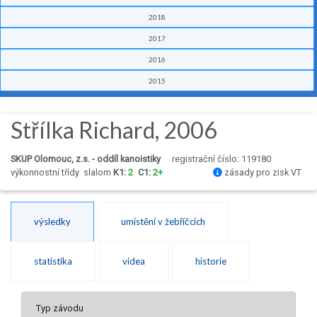
2018
2017
2016
2015
Střílka Richard, 2006
SKUP Olomouc, z.s. - oddíl kanoistiky
registrační číslo: 119180
výkonnostní třídy
slalom
K1:
2
C1:
2+
zásady pro zisk VT
výsledky
umístění v žebříčcích
statistika
videa
historie
Typ závodu