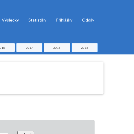
Výsledky
Statistiky
Přihlášky
Oddíly
018
2017
2016
2015