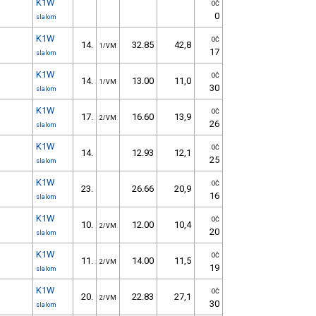
K1W
OČ
0
slalom
K1W
OČ
14.
32.85
42,8
1/VM
17
slalom
K1W
OČ
14.
13.00
11,0
1/VM
30
slalom
K1W
OČ
17.
16.60
13,9
2/VM
26
slalom
K1W
OČ
14.
12.93
12,1
25
slalom
K1W
OČ
23.
26.66
20,9
16
slalom
K1W
OČ
10.
12.00
10,4
2/VM
20
slalom
K1W
OČ
11.
14.00
11,5
2/VM
19
slalom
K1W
OČ
20.
22.83
27,1
2/VM
30
slalom