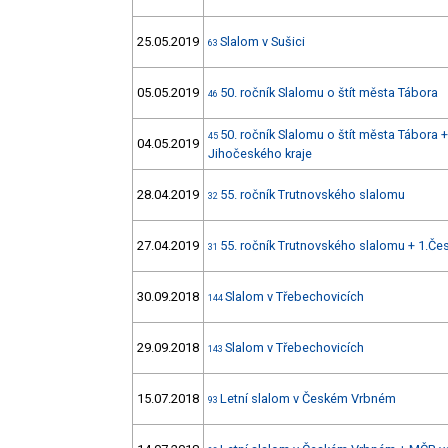
25.05.2019
Slalom v Sušici
63
05.05.2019
50. ročník Slalomu o štít města Tábora
46
50. ročník Slalomu o štít města Tábora 
45
04.05.2019
Jihočeského kraje
28.04.2019
55. ročník Trutnovského slalomu
32
27.04.2019
55. ročník Trutnovského slalomu + 1.Če
31
30.09.2018
Slalom v Třebechovicích
144
29.09.2018
Slalom v Třebechovicích
143
15.07.2018
Letní slalom v Českém Vrbném
93