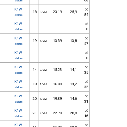
68
slalom
K1W
OČ
18.
23.19
25,9
3/VM
84
slalom
K1W
OČ
0
slalom
K1W
OČ
19.
13.39
13,8
1/VM
57
slalom
K1W
OČ
0
slalom
K1W
OČ
14.
15.23
14,1
2/VM
35
slalom
K1W
OČ
18.
16.90
13,2
2/VM
32
slalom
K1W
OČ
20.
19.39
14,6
4/VM
31
slalom
K1W
OČ
23.
22.70
28,8
4/VM
16
slalom
K1W
OČ