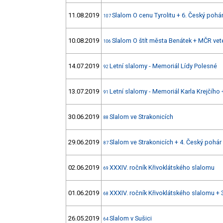
11.08.2019
Slalom O cenu Tyrolitu + 6. Český pohá
107
10.08.2019
Slalom O štít města Benátek + MČR vet
106
14.07.2019
Letní slalomy - Memoriál Lídy Polesné
92
13.07.2019
Letní slalomy - Memoriál Karla Krejčího 
91
30.06.2019
Slalom ve Strakonicích
88
29.06.2019
Slalom ve Strakonicích + 4. Český pohár
87
02.06.2019
XXXIV. ročník Křivoklátského slalomu
69
01.06.2019
XXXIV. ročník Křivoklátského slalomu + 
68
26.05.2019
Slalom v Sušici
64