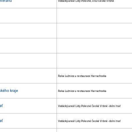
eteránů
Vodácký areál Lídy Polesné, USD České Vrbné
Řeka Lužnice u restaurace Harrachovka
ského kraje
Řeka Lužnice u restaurace Harrachovka
ať
Vodácký areál Lídy Polesné České Vrbné - dolní trať
ať
Vodácký areál Lídy Polesné České Vrbné - dolní trať