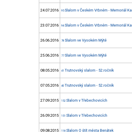
24.07.2016
Slalom v Českém Vrbném - Memoriál Kar
95
23.07.2016
Slalom v Českém Vrbném - Memoriál Kar
94
26.06.2016
Slalom ve Vysokém Mýtě
78
25.06.2016
Slalom ve Vysokém Mýtě
77
08.05.2016
Trutnovský slalom - 52.ročník
41
07.05.2016
Trutnovský slalom - 52.ročník
40
27.09.2015
Slalom v Třebechovicích
152
26.09.2015
Slalom v Třebechovicích
151
09.08.2015
Slalom O štít města Benátek
118