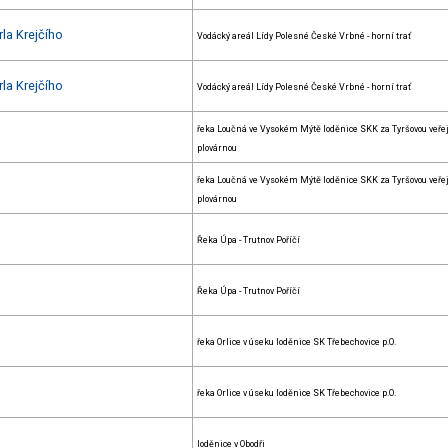
la Krejčího
Vodácký areál Lídy Polesné České Vrbné - horní trať
la Krejčího
Vodácký areál Lídy Polesné České Vrbné - horní trať
řeka Loučná ve Vysokém Mýtě loděnice SKK za Tyršovou veře
plovárnou
řeka Loučná ve Vysokém Mýtě loděnice SKK za Tyršovou veře
plovárnou
Řeka Úpa - Trutnov Poříčí
Řeka Úpa - Trutnov Poříčí
řeka Orlice v úseku loděnice SK Třebechovice p.O.
řeka Orlice v úseku loděnice SK Třebechovice p.O.
loděnice v Obodři