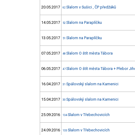
20.05.2017
Slalom v Sušici , ČP předžáků
62
14.05.2017
Slalom na Paraplíčku
52
13.05.2017
Slalom na Paraplíčku
51
07.05.2017
Slalom O štít města Tábora
48
06.05.2017
Slalom O štít města Tábora + Přebor Ji
47
16.04.2017
Spálovský slalom na Kamenici
31
15.04.2017
Spálovský slalom na Kamenici
30
25.09.2016
Slalom v Třebechovicích
134
24.09.2016
Slalom v Třebechovicích
133