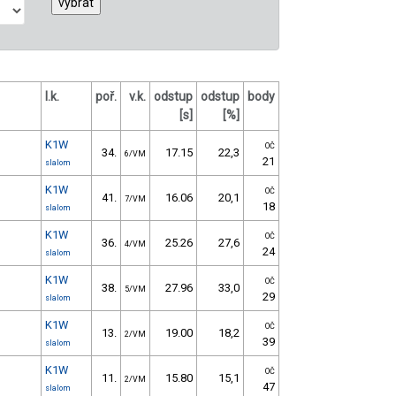
l.k.
poř.
v.k.
odstup
odstup
body
[s]
[%]
K1W
OČ
34.
17.15
22,3
6/VM
21
slalom
K1W
OČ
41.
16.06
20,1
7/VM
18
slalom
K1W
OČ
36.
25.26
27,6
4/VM
24
slalom
K1W
OČ
38.
27.96
33,0
5/VM
29
slalom
K1W
OČ
13.
19.00
18,2
2/VM
39
slalom
K1W
OČ
11.
15.80
15,1
2/VM
47
slalom