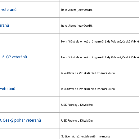
r veteránů
Řeka Jizera, jez v Obodři.
eránů
Řeka Jizera, jez v Obodři.
Horní část slalomové dráhy, areál Lídy Polesné, České Vrbné
+ 5. ČP veteránů
Horní část slalomové dráhy, areál Lídy Polesné, České Vrbné
řeka Otava na Podskalí před loděnicí klubu
 veteránů
řeka Otava na Podskalí před loděnicí klubu
USD Roztoky u Křivoklátu
3. Český pohár veteránů
USD Roztoky u Křivoklátu
Sušice nádraží - u železničního mostu