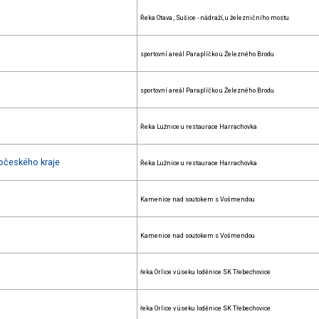
Řeka Otava , Sušice - nádraží, u železničního mostu
sportovní areál Paraplíčko u Železného Brodu
sportovní areál Paraplíčko u Železného Brodu
Řeka Lužnice u restaurace Harrachovka
hočeského kraje
Řeka Lužnice u restaurace Harrachovka
Kamenice nad soutokem s Vošmendou
Kamenice nad soutokem s Vošmendou
řeka Orlice v úseku loděnice SK Třebechovice
řeka Orlice v úseku loděnice SK Třebechovice