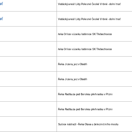
ať
Vodácký areál Lídy Polesné České Vrbné - dolní trať
ať
Vodácký areál Lídy Polesné České Vrbné - dolní trať
řeka Orlice v úseku loděnice SK Třebechovice
řeka Orlice v úseku loděnice SK Třebechovice
Řeka Jizera, jez v Obodři
Řeka Jizera, jez v Obodři
Řeka Radbuza pod Borskou přehradou v Plzni
Řeka Radbuza pod Borskou přehradou v Plzni
Sušice nádraží - Řeka Otava u železničního mostu