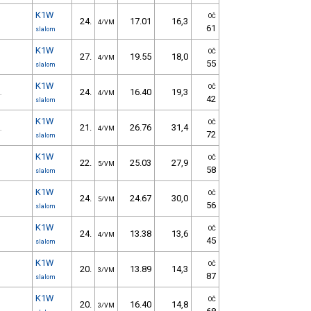
K1W
OČ
24.
17.01
16,3
4/VM
61
slalom
K1W
OČ
27.
19.55
18,0
4/VM
55
slalom
K1W
OČ
24.
16.40
19,3
.
4/VM
42
slalom
K1W
OČ
21.
26.76
31,4
.
4/VM
72
slalom
K1W
OČ
22.
25.03
27,9
5/VM
58
slalom
K1W
OČ
24.
24.67
30,0
5/VM
56
slalom
K1W
OČ
24.
13.38
13,6
4/VM
45
slalom
K1W
OČ
20.
13.89
14,3
3/VM
87
slalom
K1W
OČ
20.
16.40
14,8
3/VM