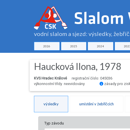
vodní slalom a sjezd: výsledky, žebří
2026
2025
2024
202
Haucková Ilona, 1978
KVS Hradec Králové
registrační číslo: 045036
výkonnostní třídy neevidovány
zásady pro zis
výsledky
umístění v žebříčcích
Typ závodu