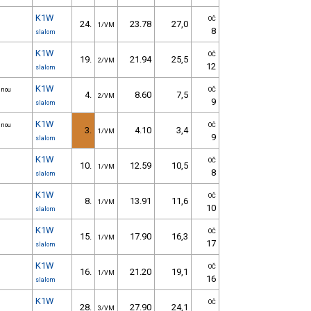
K1W
OČ
24.
23.78
27,0
1/VM
8
slalom
K1W
OČ
19.
21.94
25,5
2/VM
12
slalom
K1W
jnou
OČ
4.
8.60
7,5
2/VM
9
slalom
K1W
jnou
OČ
3.
4.10
3,4
1/VM
9
slalom
K1W
OČ
10.
12.59
10,5
1/VM
8
slalom
K1W
OČ
8.
13.91
11,6
1/VM
10
slalom
K1W
OČ
15.
17.90
16,3
1/VM
17
slalom
K1W
OČ
16.
21.20
19,1
1/VM
16
slalom
K1W
OČ
28.
27.90
24,1
3/VM