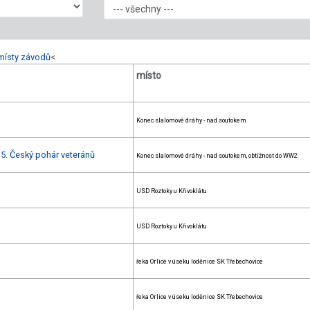
místy závodů
<
místo
Konec slalomové dráhy - nad soutokem
+ 5. Český pohár veteránů
Konec slalomové dráhy - nad soutokem, obtížnost do WW2
USD Roztoky u Křivoklátu
USD Roztoky u Křivoklátu
řeka Orlice v úseku loděnice SK Třebechovice
řeka Orlice v úseku loděnice SK Třebechovice