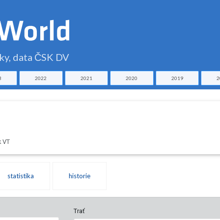
čky, data ČSK DV
3
2022
2021
2020
2019
2
k VT
statistika
historie
Trať