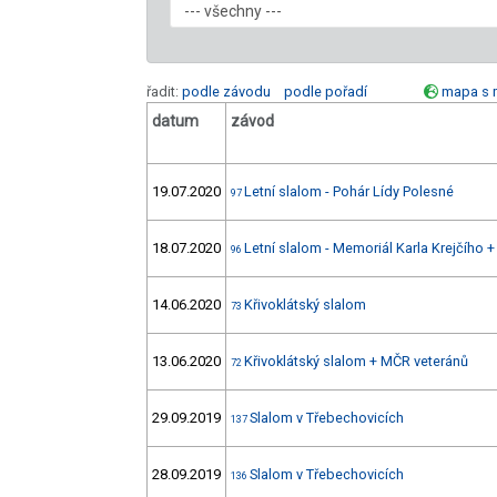
řadit:
podle závodu
podle pořadí
mapa s 
datum
závod
19.07.2020
Letní slalom - Pohár Lídy Polesné
97
18.07.2020
Letní slalom - Memoriál Karla Krejčího 
96
14.06.2020
Křivoklátský slalom
73
13.06.2020
Křivoklátský slalom + MČR veteránů
72
29.09.2019
Slalom v Třebechovicích
137
28.09.2019
Slalom v Třebechovicích
136