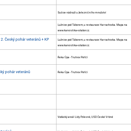
Sušice nádraží u železničního množství
Lužnice pod Táborem, u restaurace Harrachovka. Mapa na
www.kanoistika-vstabor.cz.
+ 2. Český pohár veteránů + KP
Lužnice pod Táborem, u restaurace Harrachovka. Mapa na
www.kanoistika-vstabor.cz.
Řeka Úpa - Trutnov Poříčí
ský pohár veteránů
Řeka Úpa - Trutnov Poříčí
Vodácký areál Lídy Polesné, USD České Vrbné