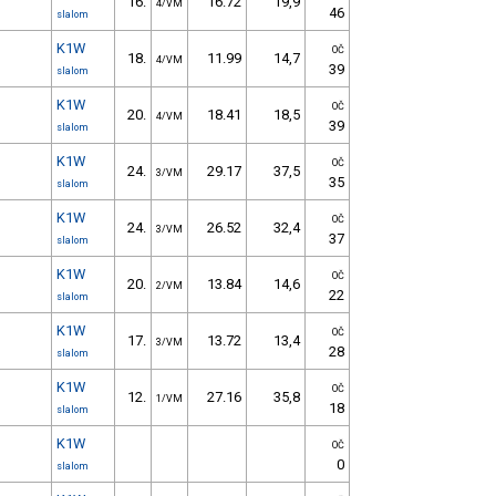
16.
16.72
19,9
4/VM
46
slalom
K1W
OČ
18.
11.99
14,7
4/VM
39
slalom
K1W
OČ
20.
18.41
18,5
4/VM
39
slalom
K1W
OČ
24.
29.17
37,5
3/VM
35
slalom
K1W
OČ
24.
26.52
32,4
3/VM
37
slalom
K1W
OČ
20.
13.84
14,6
2/VM
22
slalom
K1W
OČ
17.
13.72
13,4
3/VM
28
slalom
K1W
OČ
12.
27.16
35,8
1/VM
18
slalom
K1W
OČ
0
slalom