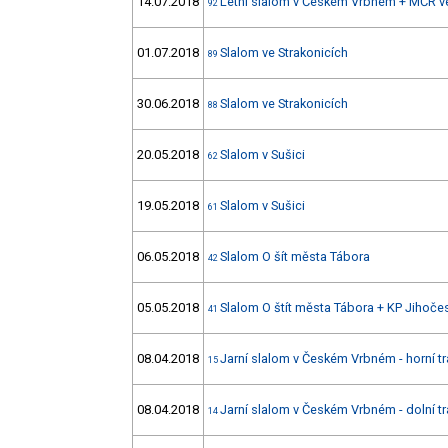
14.07.2018
Letní slalom v Českém Vrbném + MČR v
92
01.07.2018
Slalom ve Strakonicích
89
30.06.2018
Slalom ve Strakonicích
88
20.05.2018
Slalom v Sušici
62
19.05.2018
Slalom v Sušici
61
06.05.2018
Slalom O šít města Tábora
42
05.05.2018
Slalom O štít města Tábora + KP Jihoče
41
08.04.2018
Jarní slalom v Českém Vrbném - horní tr
15
08.04.2018
Jarní slalom v Českém Vrbném - dolní tr
14