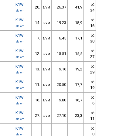
K1W
OČ
20.
26.37
41,9
2/VM
34
slalom
K1W
OČ
14.
19.23
18,9
3/VM
16
slalom
K1W
OČ
7.
16.45
17,1
2/VM
30
slalom
K1W
OČ
12.
15.51
15,5
2/VM
27
slalom
K1W
OČ
13.
19.16
19,2
3/VM
29
slalom
K1W
OČ
11.
20.50
17,7
1/VM
19
slalom
K1W
OČ
16.
19.80
16,7
1/VM
6
slalom
K1W
OČ
27.
27.10
23,3
2/VM
11
slalom
K1W
OČ
0
slalom