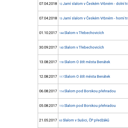
07.04.2018
Jarní slalom v Českém Vrbném - dolní tr
12
07.04.2018
Jarní slalom v Českém Vrbném - horní tr
13
01.10.2017
Slalom v Třebechovicích
144
30.09.2017
Slalom v Třebechovicích
143
13.08.2017
Slalom O štít města Benátek
118
12.08.2017
Slalom O štít města Benátek
117
06.08.2017
Slalom pod Borskou přehradou
114
05.08.2017
Slalom pod Borskou přehradou
113
21.05.2017
Slalom v Sušici, ČP předžáků
63