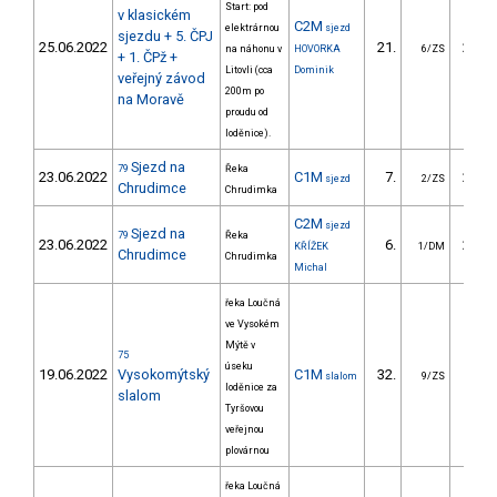
Start: pod
v klasickém
C2M
elektrárnou
sjezd
sjezdu + 5. ČPJ
25.06.2022
21.
209.
na náhonu v
HOVORKA
6/ZS
+ 1. ČPž +
Litovli (cca
Dominik
veřejný závod
200m po
na Moravě
proudu od
loděnice).
Sjezd na
79
Řeka
23.06.2022
C1M
7.
279.
sjezd
2/ZS
Chrudimce
Chrudimka
C2M
sjezd
Sjezd na
79
Řeka
23.06.2022
6.
254.
KŘÍŽEK
1/DM
Chrudimce
Chrudimka
Michal
řeka Loučná
ve Vysokém
Mýtě v
75
úseku
19.06.2022
Vysokomýtský
C1M
32.
64.
slalom
9/ZS
loděnice za
slalom
Tyršovou
veřejnou
plovárnou
řeka Loučná