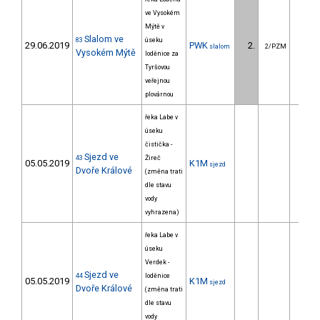
ve Vysokém
Mýtě v
Slalom ve
83
úseku
29.06.2019
PWK
2.
14.
slalom
2/PZM
Vysokém Mýtě
loděnice za
Tyršovou
veřejnou
plovárnou
řeka Labe v
úseku
čistička -
Sjezd ve
43
Žireč
05.05.2019
K1M
sjezd
Dvoře Králové
(změna trati
dle stavu
vody
vyhrazena)
řeka Labe v
úseku
Verdek -
Sjezd ve
44
loděnice
05.05.2019
K1M
sjezd
Dvoře Králové
(změna trati
dle stavu
vody