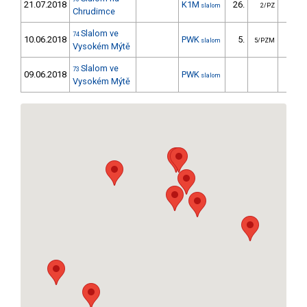
21.07.2018
K1M
26.
100.
slalom
2/PZ
Chrudimce
Slalom ve
74
10.06.2018
PWK
5.
52.
slalom
5/PZM
Vysokém Mýtě
Slalom ve
73
09.06.2018
PWK
slalom
Vysokém Mýtě