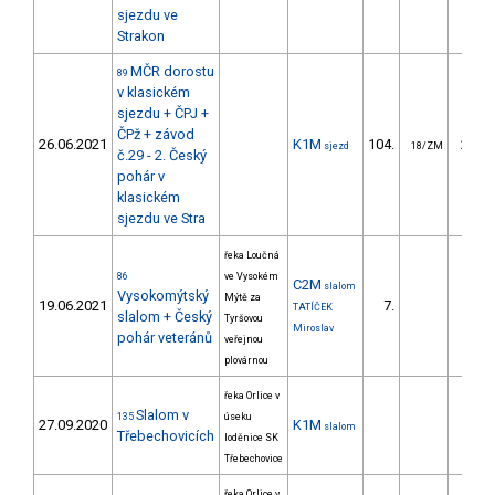
sjezdu ve
Strakon
MČR dorostu
89
v klasickém
sjezdu + ČPJ +
ČPž + závod
26.06.2021
K1M
104.
281.
sjezd
18/ZM
č.29 - 2. Český
pohár v
klasickém
sjezdu ve Stra
řeka Loučná
86
ve Vysokém
C2M
slalom
Vysokomýtský
Mýtě za
19.06.2021
7.
42.
TATÍČEK
slalom + Český
Tyršovou
Miroslav
pohár veteránů
veřejnou
plovárnou
řeka Orlice v
Slalom v
135
úseku
27.09.2020
K1M
slalom
Třebechovicích
loděnice SK
Třebechovice
řeka Orlice v