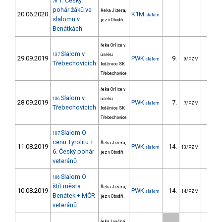
1. Český
78
pohár žáků ve
Řeka Jizera,
20.06.2020
K1M
slalom
slalomu v
jez v Obodři.
Benátkách
řeka Orlice v
Slalom v
137
úseku
29.09.2019
PWK
9.
17.
slalom
9/PZM
Třebechovicích
loděnice SK
Třebechovice
řeka Orlice v
Slalom v
136
úseku
28.09.2019
PWK
7.
12.
slalom
7/PZM
Třebechovicích
loděnice SK
Třebechovice
Slalom O
107
cenu Tyrolitu +
Řeka Jizera,
11.08.2019
PWK
14.
32.
slalom
13/PZM
6. Český pohár
jez v Obodři.
veteránů
Slalom O
106
štít města
Řeka Jizera,
10.08.2019
PWK
14.
34.
slalom
14/PZM
Benátek + MČR
jez v Obodři.
veteránů
řeka Loučná