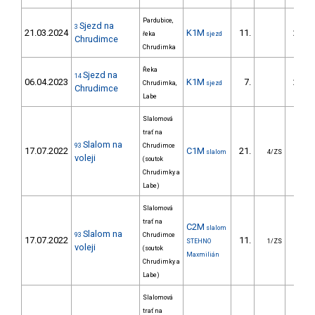
Pardubice,
Sjezd na
3
21.03.2024
K1M
11.
282.
řeka
sjezd
Chrudimce
Chrudimka
Řeka
Sjezd na
14
06.04.2023
K1M
7.
205.
Chrudimka,
sjezd
Chrudimce
Labe
Slalomová
trať na
Slalom na
93
Chrudimce
17.07.2022
C1M
21.
64.
slalom
4/ZS
voleji
(soutok
Chrudimky a
Labe)
Slalomová
trať na
C2M
slalom
Slalom na
93
Chrudimce
17.07.2022
11.
47.
STEHNO
1/ZS
voleji
(soutok
Maxmilián
Chrudimky a
Labe)
Slalomová
trať na