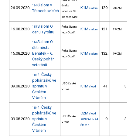
Slalom v
134
úseku
26.09.2020
K1M
129.
32.
slalom
23/ZM
Třebechovicích
loděnice SK
Třebechovice
Slalom O
115
Řeka Jizera,
16.08.2020
K1M
121.
44.
slalom
17/ZM
cenu Tyrolitu
jez v Obodři.
Slalom O
114
štít města
Řeka Jizera,
15.08.2020
Benátek + 6.
K1M
132.
47.
slalom
19/ZM
jez v Obodři.
Český pohár
veteránů
4. Český
110
pohár žáků ve
USD České
09.08.2020
sprintu v
K1M
41.
3553.
sjezd
Vrbné
Českém
Vrbném
4. Český
110
pohár žáků ve
C2M
sjezd
USD České
09.08.2020
sprintu v
9.
3545.
KONVALINKA
Vrbné
Českém
Štěpán
Vrbném