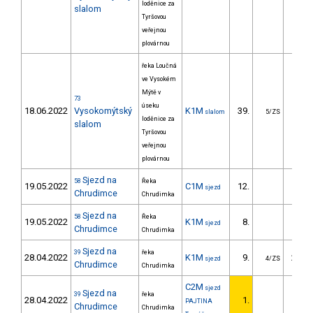
loděnice za
slalom
Tyršovou
veřejnou
plovárnou
řeka Loučná
ve Vysokém
Mýtě v
73
úseku
18.06.2022
Vysokomýtský
K1M
39.
23.
slalom
5/ZS
loděnice za
slalom
Tyršovou
veřejnou
plovárnou
Sjezd na
58
Řeka
19.05.2022
C1M
12.
37.
sjezd
Chrudimce
Chrudimka
Sjezd na
58
Řeka
19.05.2022
K1M
8.
22.
sjezd
Chrudimce
Chrudimka
Sjezd na
39
řeka
28.04.2022
K1M
9.
238.
sjezd
4/ZS
Chrudimce
Chrudimka
C2M
sjezd
Sjezd na
39
řeka
28.04.2022
1.
PAJTINA
Chrudimce
Chrudimka