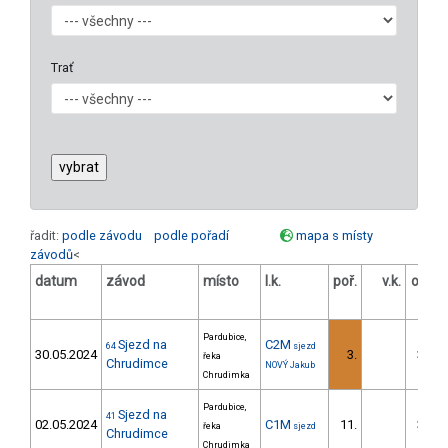
Trať
řadit:
podle závodu
podle pořadí
mapa s místy
závodů
<
datum
závod
místo
l.k.
poř.
v.k.
odstu
[
Pardubice,
Sjezd na
C2M
64
sjezd
30.05.2024
3.
336.
řeka
Chrudimce
NOVÝ Jakub
Chrudimka
Pardubice,
Sjezd na
41
02.05.2024
C1M
11.
300.
řeka
sjezd
Chrudimce
Chrudimka