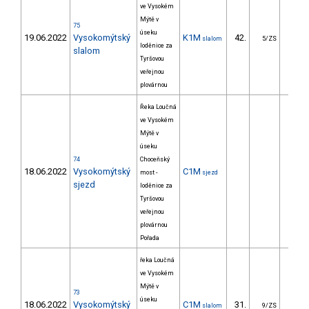
ve Vysokém
Mýtě v
75
úseku
19.06.2022
Vysokomýtský
K1M
42.
26.
slalom
5/ZS
loděnice za
slalom
Tyršovou
veřejnou
plovárnou
Řeka Loučná
ve Vysokém
Mýtě v
úseku
74
Choceňský
18.06.2022
Vysokomýtský
C1M
most -
sjezd
sjezd
loděnice za
Tyršovou
veřejnou
plovárnou
Pořada
řeka Loučná
ve Vysokém
Mýtě v
73
úseku
18.06.2022
Vysokomýtský
C1M
31.
63.
slalom
9/ZS