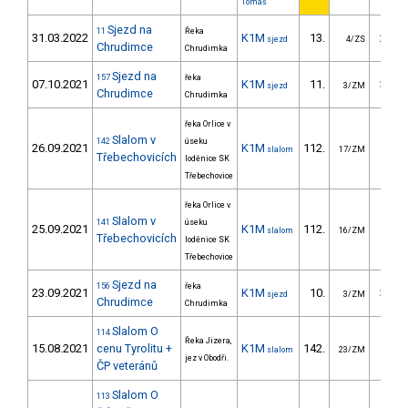
Tomáš
Sjezd na
11
Řeka
31.03.2022
K1M
13.
247.
sjezd
4/ZS
Chrudimce
Chrudimka
Sjezd na
157
řeka
07.10.2021
K1M
11.
313.
sjezd
3/ZM
Chrudimce
Chrudimka
řeka Orlice v
Slalom v
142
úseku
26.09.2021
K1M
112.
36.
slalom
17/ZM
Třebechovicích
loděnice SK
Třebechovice
řeka Orlice v
Slalom v
141
úseku
25.09.2021
K1M
112.
35.
slalom
16/ZM
Třebechovicích
loděnice SK
Třebechovice
Sjezd na
156
řeka
23.09.2021
K1M
10.
376.
sjezd
3/ZM
Chrudimce
Chrudimka
Slalom O
114
Řeka Jizera,
15.08.2021
cenu Tyrolitu +
K1M
142.
43.
slalom
23/ZM
jez v Obodři.
ČP veteránů
Slalom O
113