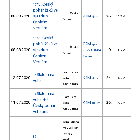
3. Český
107
pohár žáků ve
USD České
08.08.2020
sjezdu v
K1M
36.
139.
sjezd
15/ZM
Vrbné
Českém
Vrbném
3. Český
107
pohár žáků ve
C2M
sjezd
USD České
08.08.2020
sjezdu v
9.
98.
KONVALINKA
1/ZM
Vrbné
Českém
Štěpán
Vrbném
Pardubice -
Slalom na
95
12.07.2020
K1M
24.
28.
řeka
slalom
4/ZM
voleji
Chrudimka
Slalom na
94
Pardubice -
voleji + 4.
11.07.2020
K1M
26.
32.
řeka
slalom
4/ZM
Český pohár
Chrudimka
veteránů
řeka Loučná
ve Vysokém
Mýtě v
89
úseku