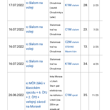
Slalom na
93
Chrudimce
17.07.2022
K1M
28.
34.
slalom
2/ZS
voleji
(soutok
Chrudimky a
Labe)
Slalomová
Slalom na
92
16.07.2022
C1M
23.
86.
trať na
slalom
7/ZS
voleji
Chrudimce
C2M
Slalomová
slalom
Slalom na
92
16.07.2022
13.
122.
trať na
STEHNO
2/ZS
voleji
Chrudimce
Maxmilián
Slalomová
Slalom na
92
16.07.2022
K1M
34.
37.
trať na
slalom
4/ZS
voleji
Chrudimce
řeka Morava
v Litovli.
MČR žáků v
82
Start: pod
klasickém
elektrárnou
sjezdu + 6. ČPJ
26.06.2022
C1M
35.
186.
na náhonu v
sjezd
11/ZS
+ 2. ČPž +
Litovli (cca
veřejný závod
200m po
na Moravě
proudu od