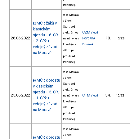
loděnice).
řeka Morava
v Litovli.
MČR žáků v
82
Start: pod
klasickém
C2M
elektrárnou
sjezd
sjezdu + 6. ČPJ
26.06.2022
18.
169.
na náhonu v
HOVORKA
5/ZS
+ 2. ČPž +
Litovli (cca
Dominik
veřejný závod
200m po
na Moravě
proudu od
loděnice).
řeka Morava
v Litovli.
MČR dorostu
80
Start: pod
v klasickém
elektrárnou
sjezdu + 5. ČPJ
25.06.2022
C1M
34.
196.
na náhonu v
sjezd
10/ZS
+ 1. ČPž +
Litovli (cca
veřejný závod
200m po
na Moravě
proudu od
loděnice).
řeka Morava
v Litovli.
MČR dorostu
80