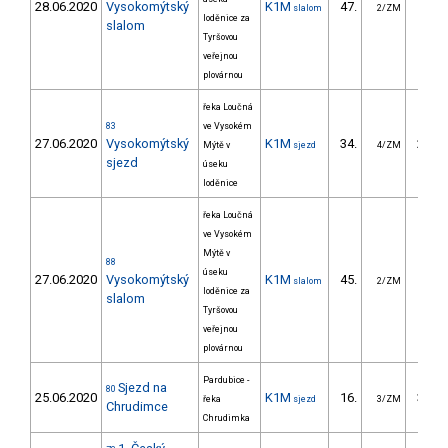
28.06.2020
Vysokomýtský
K1M
47.
33.
slalom
2/ZM
loděnice za
slalom
Tyršovou
veřejnou
plovárnou
řeka Loučná
83
ve Vysokém
27.06.2020
Vysokomýtský
K1M
34.
257.
Mýtě v
sjezd
4/ZM
sjezd
úseku
loděnice
řeka Loučná
ve Vysokém
Mýtě v
88
úseku
27.06.2020
Vysokomýtský
K1M
45.
35.
slalom
2/ZM
loděnice za
slalom
Tyršovou
veřejnou
plovárnou
Pardubice -
Sjezd na
80
25.06.2020
K1M
16.
359.
řeka
sjezd
3/ZM
Chrudimce
Chrudimka