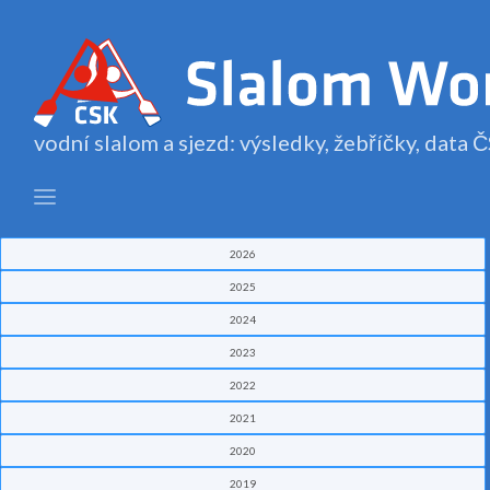
vodní slalom a sjezd: výsledky, žebříčky, data
2026
2025
2024
2023
2022
2021
2020
2019