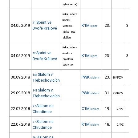
vyhrazena)
řeka Labe v
úseku
Sprint ve
41
04.05.2019
K1M
23.
3511.
Verdek
sjezd
Dvoře Králové
lávka - pod
skálou
řeka Labe v
Sprint ve
42
úseku v
04.05.2019
K1M
23.
3548.
sjezd
Dvoře Králové
prostoru
loděnice
Slalom v
144
30.09.2018
PWK
23.
42.
slalom
18/PZM
Třebechovicích
Slalom v
143
29.09.2018
PWK
31.
70.
slalom
25/PZM
Třebechovicích
Slalom na
97
22.07.2018
C1M
19.
198.
slalom
2/PZ
Chrudimce
Slalom na
97
22.07.2018
K1M
18.
92.
slalom
2/PZ
Chrudimce
Slalom na
96