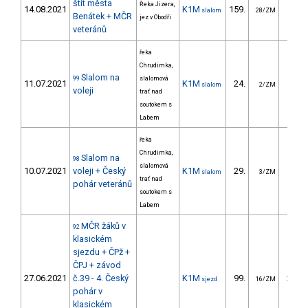
štít města
Řeka Jizera,
14.08.2021
K1M
159.
48.
slalom
28/ZM
Benátek + MČR
jez v Obodři
veteránů
řeka
Chrudimka,
Slalom na
99
slalomová
11.07.2021
K1M
24.
34.
slalom
2/ZM
voleji
trať nad
soutokem s
Labem
řeka
Chrudimka,
Slalom na
98
slalomová
10.07.2021
voleji + Český
K1M
29.
38.
slalom
3/ZM
trať nad
pohár veteránů
soutokem s
Labem
MČR žáků v
92
klasickém
sjezdu + ČPž +
ČPJ + závod
27.06.2021
č.39 - 4. Český
K1M
99.
274.
sjezd
16/ZM
pohár v
klasickém