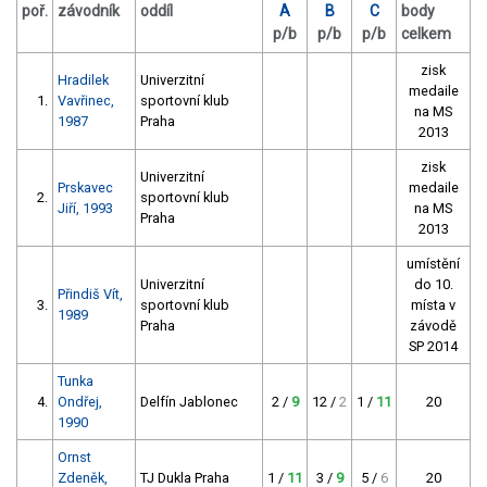
poř.
závodník
oddíl
A
B
C
body
p/b
p/b
p/b
celkem
zisk
Hradilek
Univerzitní
medaile
1.
Vavřinec,
sportovní klub
na MS
1987
Praha
2013
zisk
Univerzitní
Prskavec
medaile
2.
sportovní klub
Jiří, 1993
na MS
Praha
2013
umístění
Univerzitní
do 10.
Přindiš Vít,
3.
sportovní klub
místa v
1989
Praha
závodě
SP 2014
Tunka
4.
Ondřej,
Delfín Jablonec
2 /
9
12 /
2
1 /
11
20
1990
Ornst
Zdeněk,
TJ Dukla Praha
1 /
11
3 /
9
5 /
6
20