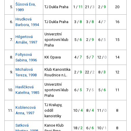
Šůsová Eva,
5.
TJ Dukla Praha
1 /
11
21 /
3
2 /
9
20
1989
Hrudková
6.
TJ Dukla Praha
3 /
8
3 /
8
4 /
7
16
Barbora, 1994
Univerzitní
Hilgertová
7.
sportovní klub
5 /
6
2 /
9
6 /
5
15
Amálie, 1997
Praha
Foltysová
8.
KK Opava
4 /
7
5 /
7
12 /
0
14
Sabina, 1996
Michalová
Klub Kanoistika
9.
2 /
9
22 /
2
8 /
3
12
Tereza, 1998
Roudnice n.L.
Univerzitní
Havlíčková
10.
sportovní klub
6 /
5
7 /
5
5 /
6
11
Kateřina, 1985
Praha
TJ Kralupy,
Koblencová
11.
oddíl
10 /
4
8 /
4
11 /
0
8
Anna, 1997
kanoistiky
Satková
Kanoe Klub
18 /
2
6 /
6
10 /
1
8
Martina, 1998
Spoj Brno