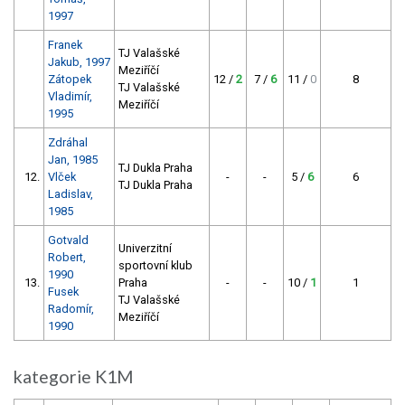
1997
Franek
TJ Valašské
Jakub, 1997
Meziříčí
Zátopek
12 /
2
7 /
6
11 /
0
8
TJ Valašské
Vladimír,
Meziříčí
1995
Zdráhal
Jan, 1985
TJ Dukla Praha
12.
Vlček
-
-
5 /
6
6
TJ Dukla Praha
Ladislav,
1985
Gotvald
Univerzitní
Robert,
sportovní klub
1990
13.
Praha
-
-
10 /
1
1
Fusek
TJ Valašské
Radomír,
Meziříčí
1990
kategorie K1M