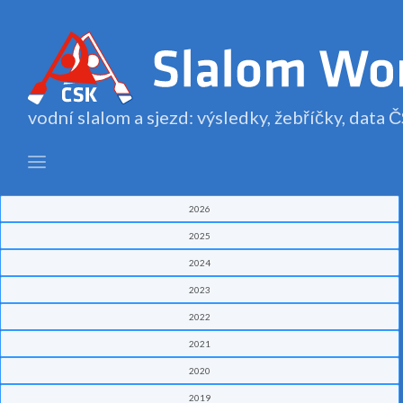
vodní slalom a sjezd: výsledky, žebříčky, data
2026
2025
2024
2023
2022
2021
2020
2019