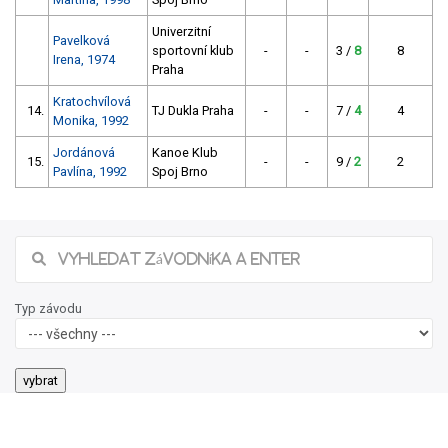
Univerzitní
Pavelková
sportovní klub
-
-
3 /
8
8
Irena, 1974
Praha
Kratochvílová
14.
TJ Dukla Praha
-
-
7 /
4
4
Monika, 1992
Jordánová
Kanoe Klub
15.
-
-
9 /
2
2
Pavlína, 1992
Spoj Brno
Typ závodu