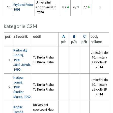
Univerzitní
Fryšová Petra,
10.
sportovní klub
8 /
4
9 /
3
7 /
4
8
1993
Praha
kategorie C2M
poř.
závodník
oddíl
A
B
C
body
p/b
p/b
p/b
celkem
Karlovský
umístění do
Ondřej,
TJ Dukla Praha
10. místa v
1.
1991
TJ Dukla Praha
závodě SP
Jáně Jakub,
2014
1990
Kašpar
umístění do
Jonáš,
TJ Dukla Praha
10. místa v
2.
1991
TJ Dukla Praha
závodě SP
Šindler
2014
Marek, 1992
Univerzitní
Koplík
sportovní klub
Tomáš,