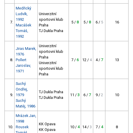
Medřický
Ludvík,
Univerzitní
1992
sportovní klub
7.
5 /
8
5 /
8
6 /
5
16
Macášek
Praha
Tomáš,
TJ Dukla Praha
1992
Univerzitní
Jiras Marek,
sportovní klub
1976
Praha
8.
Pollert
7 /
6
12 /
4
4 /
7
13
Univerzitní
Jaroslav,
sportovní klub
1971
Praha
Suchý
Ondřej,
TJ Dukla Praha
9.
1979
11 /
3
6 /
7
9 /
2
10
TJ Dukla Praha
Suchý
Matěj, 1986
Mrázek Jan,
1998
KK Opava
10.
Rousek
10 /
4
14 /
3
7 /
4
8
KK Opava
Tomáš,