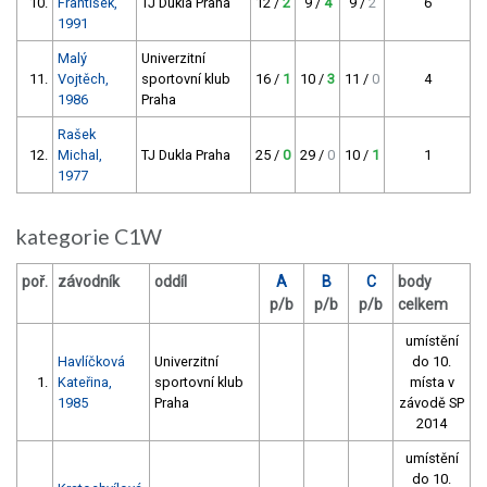
10.
František,
TJ Dukla Praha
12 /
2
9 /
4
9 /
2
6
1991
Malý
Univerzitní
11.
Vojtěch,
sportovní klub
16 /
1
10 /
3
11 /
0
4
1986
Praha
Rašek
12.
Michal,
TJ Dukla Praha
25 /
0
29 /
0
10 /
1
1
1977
kategorie C1W
poř.
závodník
oddíl
A
B
C
body
p/b
p/b
p/b
celkem
umístění
Havlíčková
Univerzitní
do 10.
1.
Kateřina,
sportovní klub
místa v
1985
Praha
závodě SP
2014
umístění
do 10.