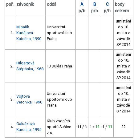
poř.
závodník
oddíl
A
B
C
body
p/b
p/b
p/b
celkem
umístění
Minařík
Univerzitní
do 10.
1.
Kudějová
sportovní klub
místa v
Kateřina, 1990
Praha
závodě
SP 2014
umístění
do 10.
Hilgertová
2.
TJ Dukla Praha
místa v
Štěpánka, 1968
závodě
SP 2014
umístění
Univerzitní
do 10.
Vojtová
3.
sportovní klub
místa v
Veronika, 1990
Praha
závodě
SP 2014
Klub vodních
Galušková
4.
sportů Sušice
11 /
3
1 /
11
1 /
11
22
Karolína, 1995
z.s.