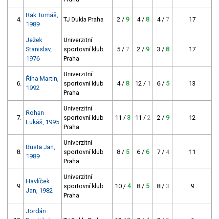
Rak Tomáš,
4.
TJ Dukla Praha
2 /
9
4 /
8
4 /
7
17
1989
Ježek
Univerzitní
Stanislav,
sportovní klub
5 /
7
2 /
9
3 /
8
17
1976
Praha
Univerzitní
Říha Martin,
6.
sportovní klub
4 /
8
12 /
1
6 /
5
13
1992
Praha
Univerzitní
Rohan
7.
sportovní klub
11 /
3
11 /
2
2 /
9
12
Lukáš, 1995
Praha
Univerzitní
Busta Jan,
8.
sportovní klub
8 /
5
6 /
6
7 /
4
11
1989
Praha
Univerzitní
Havlíček
9.
sportovní klub
10 /
4
8 /
5
8 /
3
9
Jan, 1982
Praha
Jordán