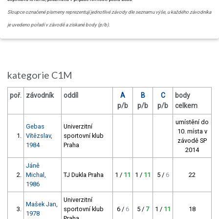
Sloupce označené písmeny reprezentují jednotlivé závody dle seznamu výše, u každého závodníka
je uvedeno pořadí v závodě a získané body (p/b).
kategorie C1M
poř.
závodník
oddíl
A
B
C
body
p/b
p/b
p/b
celkem
umístění do
Gebas
Univerzitní
10. místa v
1.
Vítězslav,
sportovní klub
závodě SP
1984
Praha
2014
Jáně
2.
Michal,
TJ Dukla Praha
1 /
11
1 /
11
5 /
6
22
1986
Univerzitní
Mašek Jan,
3.
sportovní klub
6 /
6
5 /
7
1 /
11
18
1978
Praha