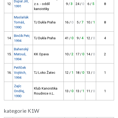
Dupal Jiří,
12.
z.s. - oddíl
9 /
3
24 /
0
6 /
5
8
1991
kanoistiky
Maslaňák
Tomáš,
TJ Dukla Praha
16 /
0
5 /
7
10 /
1
8
1990
Binčík Petr,
14.
TJ Dukla Praha
41 /
0
9 /
4
12 /
0
4
1994
Bahenský
15.
Matouš,
KK Opava
10 /
2
17 /
0
14 /
0
2
1994
Petříček
16.
Vojtěch,
TJ Loko Žatec
12 /
1
18 /
0
13 /
0
1
1994
Zajíc
Klub Kanoistika
Ondřej,
13 /
0
13 /
1
11 /
0
1
Roudnice n.L.
1990
kategorie K1W