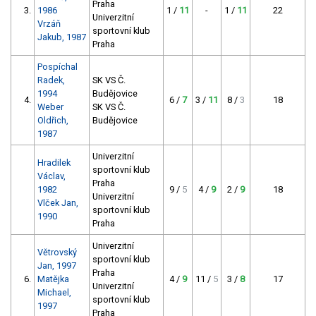
Praha
3.
1986
1 /
11
-
1 /
11
22
Univerzitní
Vrzáň
sportovní klub
Jakub, 1987
Praha
Pospíchal
Radek,
SK VS Č.
1994
Budějovice
4.
6 /
7
3 /
11
8 /
3
18
Weber
SK VS Č.
Oldřich,
Budějovice
1987
Univerzitní
Hradilek
sportovní klub
Václav,
Praha
1982
9 /
5
4 /
9
2 /
9
18
Univerzitní
Vlček Jan,
sportovní klub
1990
Praha
Univerzitní
Větrovský
sportovní klub
Jan, 1997
Praha
6.
Matějka
4 /
9
11 /
5
3 /
8
17
Univerzitní
Michael,
sportovní klub
1997
Praha