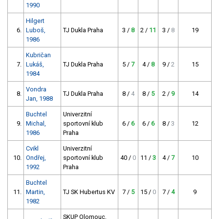
1990
Hilgert
6.
Luboš,
TJ Dukla Praha
3 /
8
2 /
11
3 /
8
19
1986
Kubričan
7.
Lukáš,
TJ Dukla Praha
5 /
7
4 /
8
9 /
2
15
1984
Vondra
8.
TJ Dukla Praha
8 /
4
8 /
5
2 /
9
14
Jan, 1988
Buchtel
Univerzitní
9.
Michal,
sportovní klub
6 /
6
6 /
6
8 /
3
12
1986
Praha
Cvikl
Univerzitní
10.
Ondřej,
sportovní klub
40 /
0
11 /
3
4 /
7
10
1992
Praha
Buchtel
11.
Martin,
TJ SK Hubertus KV
7 /
5
15 /
0
7 /
4
9
1982
SKUP Olomouc,