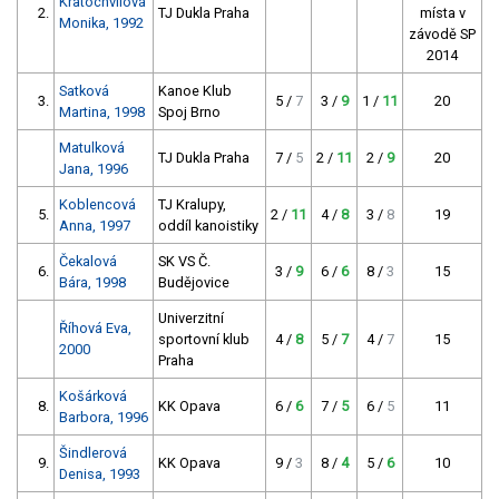
Kratochvílová
2.
TJ Dukla Praha
místa v
Monika, 1992
závodě SP
2014
Satková
Kanoe Klub
3.
5 /
7
3 /
9
1 /
11
20
Martina, 1998
Spoj Brno
Matulková
TJ Dukla Praha
7 /
5
2 /
11
2 /
9
20
Jana, 1996
Koblencová
TJ Kralupy,
5.
2 /
11
4 /
8
3 /
8
19
Anna, 1997
oddíl kanoistiky
Čekalová
SK VS Č.
6.
3 /
9
6 /
6
8 /
3
15
Bára, 1998
Budějovice
Univerzitní
Říhová Eva,
sportovní klub
4 /
8
5 /
7
4 /
7
15
2000
Praha
Košárková
8.
KK Opava
6 /
6
7 /
5
6 /
5
11
Barbora, 1996
Šindlerová
9.
KK Opava
9 /
3
8 /
4
5 /
6
10
Denisa, 1993