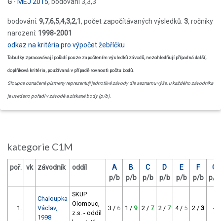
G
-
MEJ 2015
, bodování 3,3,3
bodování:
9,7,6,5,4,3,2,1
, počet započítávaných výsledků:
3
, ročníky
narození:
1998-2001
odkaz na kritéria pro výpočet žebříčku
Tabulky zpracovávají pořadí pouze započtením výsledků závodů, nezohledňují případná další,
doplňková kritéria, používaná v případě rovnosti počtu bodů
.
Sloupce označené písmeny reprezentují jednotlivé závody dle seznamu výše, u každého závodníka
je uvedeno pořadí v závodě a získané body (p/b).
kategorie C1M
poř.
vk
závodník
oddíl
A
B
C
D
E
F
G
p/b
p/b
p/b
p/b
p/b
p/b
p/b
SKUP
Chaloupka
Olomouc,
1.
Václav,
3 /
6
1 /
9
2 /
7
2 /
7
4 /
5
2 /
3
-
z.s. - oddíl
1998