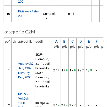
2001
TJ
Divíšková Petra,
10.
Šumperk
-
8 /
1
-
-
-
-
2001
z.s.
kategorie C2M
poř.
vk
závodník
oddíl
A
B
C
D
E
F
G
p/b
p/b
p/b
p/b
p/b
p/b
p/b
SKUP
Olomouc,
Vrublovský
z.s. - oddíl
Jan, 1999
kanoistiky
1.
2 /
7
1 /
9
1 /
9
2 /
7
1 /
9
-
-
Novotný
SKUP
Petr, 2000
Olomouc,
z.s. - oddíl
kanoistiky
Mrůzek
Vojtěch,
1998
KK Opava
2.
1 /
9
2 /
7
2 /
7
-
-
-
-