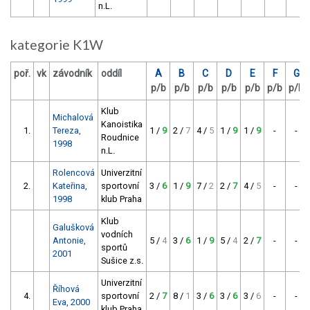
n.L.
kategorie K1W
poř.
vk
závodník
oddíl
A
B
C
D
E
F
G
p/b
p/b
p/b
p/b
p/b
p/b
p/b
Klub
Michalová
Kanoistika
1.
Tereza,
1 /
9
2 /
7
4 /
5
1 /
9
1 /
9
-
-
Roudnice
1998
n.L.
Rolencová
Univerzitní
2.
Kateřina,
sportovní
3 /
6
1 /
9
7 /
2
2 /
7
4 /
5
-
-
1998
klub Praha
Klub
Galušková
vodních
Antonie,
5 /
4
3 /
6
1 /
9
5 /
4
2 /
7
-
-
sportů
2001
Sušice z.s.
Univerzitní
Říhová
4.
sportovní
2 /
7
8 /
1
3 /
6
3 /
6
3 /
6
-
-
Eva, 2000
klub Praha