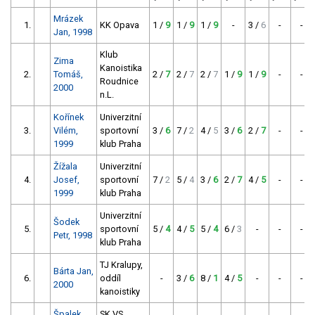
Mrázek
1.
KK Opava
1 /
9
1 /
9
1 /
9
-
3 /
6
-
-
Jan, 1998
Klub
Zima
Kanoistika
2.
Tomáš,
2 /
7
2 /
7
2 /
7
1 /
9
1 /
9
-
-
Roudnice
2000
n.L.
Kořínek
Univerzitní
3.
Vilém,
sportovní
3 /
6
7 /
2
4 /
5
3 /
6
2 /
7
-
-
1999
klub Praha
Žížala
Univerzitní
4.
Josef,
sportovní
7 /
2
5 /
4
3 /
6
2 /
7
4 /
5
-
-
1999
klub Praha
Univerzitní
Šodek
5.
sportovní
5 /
4
4 /
5
5 /
4
6 /
3
-
-
-
Petr, 1998
klub Praha
TJ Kralupy,
Bárta Jan,
6.
oddíl
-
3 /
6
8 /
1
4 /
5
-
-
-
2000
kanoistiky
Špalek
SK VS