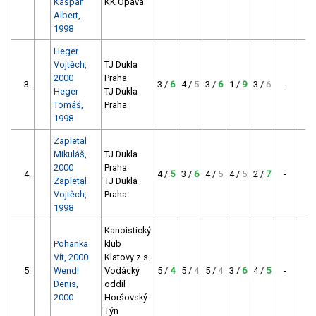
Kašpar
KK Opava
Albert,
1998
Heger
Vojtěch,
TJ Dukla
2000
Praha
3.
3 /
6
4 /
5
3 /
6
1 /
9
3 /
6
-
-
Heger
TJ Dukla
Tomáš,
Praha
1998
Zapletal
Mikuláš,
TJ Dukla
2000
Praha
4.
4 /
5
3 /
6
4 /
5
4 /
5
2 /
7
-
-
Zapletal
TJ Dukla
Vojtěch,
Praha
1998
Kanoistický
Pohanka
klub
Vít, 2000
Klatovy z.s.
5.
Wendl
Vodácký
5 /
4
5 /
4
5 /
4
3 /
6
4 /
5
-
-
Denis,
oddíl
2000
Horšovský
Týn