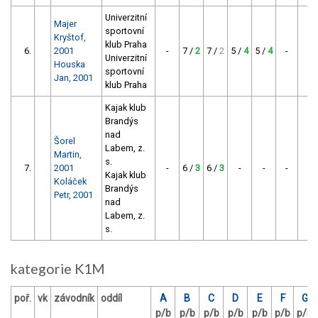
Univerzitní
Majer
sportovní
Kryštof,
klub Praha
6.
2001
-
7 /
2
7 /
2
5 /
4
5 /
4
-
-
Univerzitní
Houska
sportovní
Jan, 2001
klub Praha
Kajak klub
Brandýs
nad
Šorel
Labem, z.
Martin,
s.
7.
2001
-
6 /
3
6 /
3
-
-
-
-
Kajak klub
Koláček
Brandýs
Petr, 2001
nad
Labem, z.
s.
kategorie K1M
poř.
vk
závodník
oddíl
A
B
C
D
E
F
G
p/b
p/b
p/b
p/b
p/b
p/b
p/b