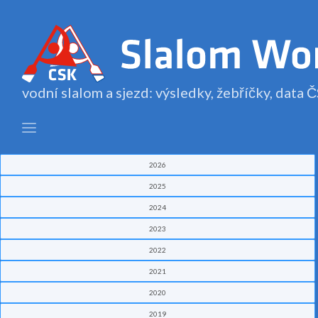
vodní slalom a sjezd: výsledky, žebříčky, data
2026
2025
2024
2023
2022
2021
2020
2019