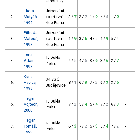
kanoistiky
Lhota
Univerzitní
2.
Matyáš,
sportovní
2 /
7
2 /
7
1 /
9
4 /
5
1 /
9
-
-
1999
klub Praha
Příhoda
Univerzitní
3.
Matouš,
sportovní
1 /
9
3 /
6
4 /
5
1 /
9
5 /
4
-
-
1998
klub Praha
Lerch
TJ Dukla
4.
Adam,
4 /
5
4 /
5
3 /
6
3 /
6
2 /
7
-
-
Praha
1998
Kuna
SK VS Č.
5.
Václav,
8 /
1
6 /
3
7 /
2
6 /
3
3 /
6
-
-
Budějovice
1998
Heger
TJ Dukla
6.
Vojtěch,
7 /
2
5 /
4
5 /
4
7 /
2
6 /
3
-
-
Praha
2000
Heger
TJ Dukla
7.
Tomáš,
6 /
3
7 /
2
6 /
3
5 /
4
7 /
2
-
-
Praha
1998