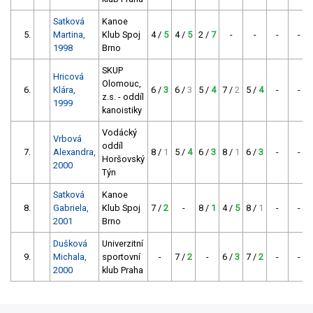
Satková
Kanoe
5.
Martina,
Klub Spoj
4 /
5
4 /
5
2 /
7
-
-
-
-
1998
Brno
SKUP
Hricová
Olomouc,
6.
Klára,
6 /
3
6 /
3
5 /
4
7 /
2
5 /
4
-
-
z.s. - oddíl
1999
kanoistiky
Vodácký
Vrbová
oddíl
7.
Alexandra,
8 /
1
5 /
4
6 /
3
8 /
1
6 /
3
-
-
Horšovský
2000
Týn
Satková
Kanoe
8.
Gabriela,
Klub Spoj
7 /
2
-
8 /
1
4 /
5
8 /
1
-
-
2001
Brno
Dušková
Univerzitní
9.
Michala,
sportovní
-
7 /
2
-
6 /
3
7 /
2
-
-
2000
klub Praha