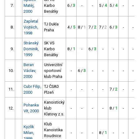
7.
Matěj,
Karbo
6 /
3
-
-
5 /
4
5 /
4
-
-
2000
Benátky
Zapletal
TJ Dukla
8.
Vojtěch,
4 /
5
8 /
1
7 /
2
7 /
2
6 /
3
-
-
Praha
1998
Stránský
SK VS
9.
Dominik,
Karbo
8 /
1
-
6 /
3
-
-
-
-
1999
Benátky
Beran
Univerzitní
10.
Václav,
sportovní
-
6 /
3
-
-
-
-
-
2000
klub Praha
Cubr Filip,
TJ ČSAD
11.
-
-
-
-
7 /
2
-
-
2000
Plzeň
Kanoistický
Pohanka
12.
klub
-
-
-
-
8 /
1
-
-
Vít, 2000
Klatovy z.s.
Klub
Kyzlík
Kanoistika
Milan,
-
-
-
8 /
1
-
-
-
Roudnice
1999