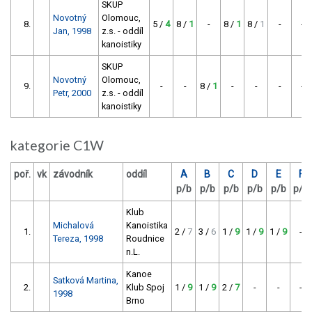
SKUP
Novotný
Olomouc,
8.
5 /
4
8 /
1
-
8 /
1
8 /
1
-
-
Jan, 1998
z.s. - oddíl
kanoistiky
SKUP
Novotný
Olomouc,
9.
-
-
8 /
1
-
-
-
-
Petr, 2000
z.s. - oddíl
kanoistiky
kategorie C1W
poř.
vk
závodník
oddíl
A
B
C
D
E
F
p/b
p/b
p/b
p/b
p/b
p/b
Klub
Michalová
Kanoistika
1.
2 /
7
3 /
6
1 /
9
1 /
9
1 /
9
-
Tereza, 1998
Roudnice
n.L.
Kanoe
Satková Martina,
2.
Klub Spoj
1 /
9
1 /
9
2 /
7
-
-
-
1998
Brno