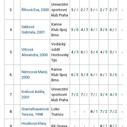
Univerzitní
3.
Říhová Eva, 2000
sportovní
5 /
4
2 /
7
3 /
6
2 /
7
2 /
7
-
klub Praha
Kanoe
Satková
4.
Klub Spoj
3 /
6
4 /
5
4 /
5
3 /
6
6 /
3
-
Gabriela, 2001
Brno
Vodácký
Vrbová
oddíl
5.
4 /
5
6 /
3
5 /
4
4 /
5
5 /
4
-
Alexandra, 2000
Horšovský
Týn
Kanoe
Němcová Marie,
6.
Klub Spoj
6 /
3
5 /
4
6 /
3
6 /
3
3 /
6
-
2000
Brno
Univerzitní
Králová Adéla,
7.
sportovní
7 /
2
7 /
2
7 /
2
5 /
4
4 /
5
-
2001
klub Praha
Grametbauerová
Loko
8.
-
-
8 /
1
7 /
2
7 /
2
-
Terezie, 1998
Trutnov
Hrušková Klára,
9.
KK Opava
-
-
-
8 /
1
8 /
1
-