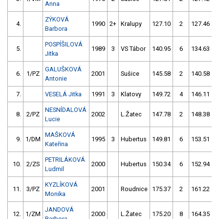
Anna
ZÝKOVÁ
4.
1990
2+
Kralupy
127.10
2
127.46
Barbora
POSPÍŠILOVÁ
5.
1989
3
VS Tábor
140.95
6
134.63
Jitka
GALUŠKOVÁ
6.
1/PZ
2001
Sušice
145.58
2
140.58
Antonie
7.
VESELÁ Jitka
1991
3
Klatovy
149.72
4
146.11
NESNÍDALOVÁ
8.
2/PZ
2002
L.Žatec
147.78
2
148.38
Lucie
MAŠKOVÁ
9.
1/DM
1995
3
Hubertus
149.81
6
153.51
Kateřina
PETRILÁKOVÁ
10.
2/ZS
2000
Hubertus
150.34
6
152.94
Ludmil
KYZLÍKOVÁ
11.
3/PZ
2001
Roudnice
175.37
2
161.22
Monika
JANDOVÁ
12.
1/ZM
2000
L.Žatec
175.20
8
164.35
Barbora