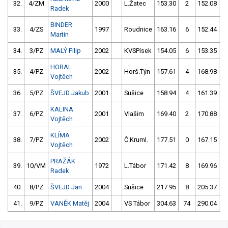
32.
4/ZM
2000
L.Žatec
153.30
2
152.08
Radek
BINDER
33.
4/ZS
1997
Roudnice
163.16
6
152.44
Martin
34.
3/PZ
MALÝ Filip
2002
KVSPísek
154.05
6
153.35
HORAL
35.
4/PZ
2002
Horš.Týn
157.61
4
168.98
Vojtěch
36.
5/PZ
ŠVEJD Jakub
2001
Sušice
158.94
4
161.39
KALINA
37.
6/PZ
2001
Vlašim
169.40
2
170.88
Vojtěch
KLÍMA
38.
7/PZ
2002
Č.Kruml.
177.51
0
167.15
Vojtěch
PRAŽÁK
39.
10/VM
1972
L.Tábor
171.42
8
169.96
Radek
40.
8/PZ
ŠVEJD Jan
2004
Sušice
217.95
8
205.37
1
41.
9/PZ
VANĚK Matěj
2004
VS Tábor
304.63
74
290.04
1