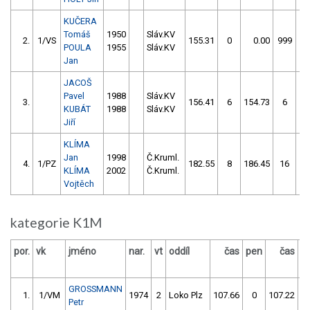
KUČERA
Tomáš
1950
Sláv.KV
2.
1/VS
155.31
0
0.00
999
POULA
1955
Sláv.KV
Jan
JACOŠ
Pavel
1988
Sláv.KV
3.
156.41
6
154.73
6
KUBÁT
1988
Sláv.KV
Jiří
KLÍMA
Jan
1998
Č.Kruml.
4.
1/PZ
182.55
8
186.45
16
KLÍMA
2002
Č.Kruml.
Vojtěch
kategorie K1M
por.
vk
jméno
nar.
vt
oddíl
čas
pen
čas
p
GROSSMANN
1.
1/VM
1974
2
Loko Plz
107.66
0
107.22
Petr