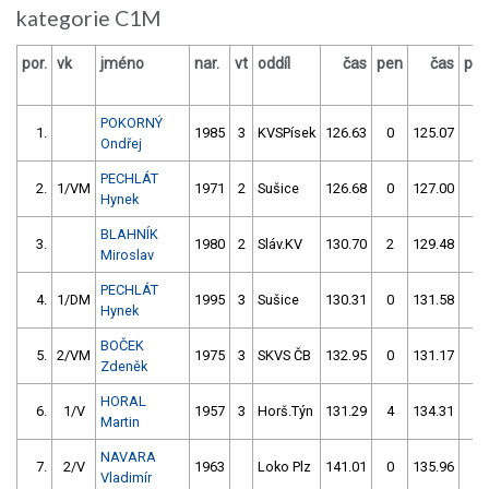
kategorie C1M
por.
vk
jméno
nar.
vt
oddíl
čas
pen
čas
pe
POKORNÝ
1.
1985
3
KVSPísek
126.63
0
125.07
2
Ondřej
PECHLÁT
2.
1/VM
1971
2
Sušice
126.68
0
127.00
4
Hynek
BLAHNÍK
3.
1980
2
Sláv.KV
130.70
2
129.48
0
Miroslav
PECHLÁT
4.
1/DM
1995
3
Sušice
130.31
0
131.58
2
Hynek
BOČEK
5.
2/VM
1975
3
SKVS ČB
132.95
0
131.17
0
Zdeněk
HORAL
6.
1/V
1957
3
Horš.Týn
131.29
4
134.31
0
Martin
NAVARA
7.
2/V
1963
Loko Plz
141.01
0
135.96
0
Vladimír