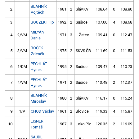
BLAHNÍK
2.
1981
2
Sláv.KV
108.64
0
108.80
Vojtěch
3.
BOUZEK Filip
1992
2
Sušice
107.00
4
108.68
MILYÁN
4.
2/VM
1971
3
L.Žatec
109.41
0
112.47
Daniel
BOČEK
5.
3/VM
1975
2
SKVS ČB
111.69
0
111.53
Zdeněk
PECHLÁT
6.
1/DM
1995
2
Sušice
109.47
4
110.73
Hynek
PECHLÁT
7.
4/VM
1971
2
Sušice
113.48
2
112.37
Hynek
BLAHNÍK
8.
1980
2
Sláv.KV
116.17
0
116.24
Miroslav
9.
1/V
CHOD Václav
1961
2
Blovice
119.33
4
116.87
EISNER
10.
1987
3
Loko Plz
120.35
2
116.09
Tomáš
SAJDL