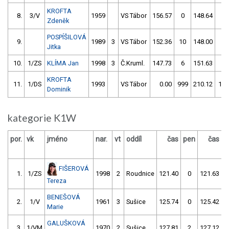
KROFTA
8.
3/V
1959
VS Tábor
156.57
0
148.64
0
Zdeněk
POSPÍŠILOVÁ
9.
1989
3
VS Tábor
152.36
10
148.00
2
Jitka
10.
1/ZS
KLÍMA Jan
1998
3
Č.Kruml.
147.73
6
151.63
0
KROFTA
11.
1/DS
1993
VS Tábor
0.00
999
210.12
118
Dominik
kategorie K1W
por.
vk
jméno
nar.
vt
oddíl
čas
pen
čas
p
FIŠEROVÁ
1.
1/ZS
1998
2
Roudnice
121.40
0
121.63
Tereza
BENEŠOVÁ
2.
1/V
1961
3
Sušice
125.74
0
125.42
Marie
GALUŠKOVÁ
3.
1/VM
1970
2
Sušice
127.81
2
127.12