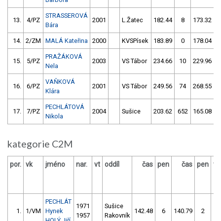
STRASSEROVÁ
13.
4/PZ
2001
L.Žatec
182.44
8
173.32
Bára
14.
2/ZM
MALÁ Kateřina
2000
KVSPísek
183.89
0
178.04
PRAŽÁKOVÁ
15.
5/PZ
2003
VS Tábor
234.66
10
229.96
Nela
VAŇKOVÁ
16.
6/PZ
2001
VS Tábor
249.56
74
268.55
Klára
PECHLÁTOVÁ
17.
7/PZ
2004
Sušice
203.62
652
165.08
7
Nikola
kategorie C2M
por.
vk
jméno
nar.
vt
oddíl
čas
pen
čas
pen
vý
PECHLÁT
1971
Sušice
1.
1/VM
Hynek
142.48
6
140.79
2
1957
Rakovník
HOLÝ Jiří