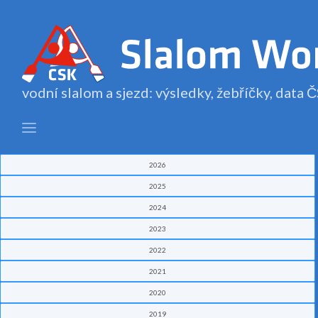
vodní slalom a sjezd: výsledky, žebříčky, data
2026
2025
2024
2023
2022
2021
2020
2019