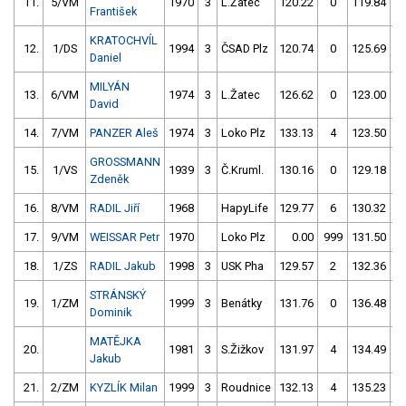
11.
5/VM
1970
3
L.Žatec
120.22
0
119.84
František
KRATOCHVÍL
12.
1/DS
1994
3
ČSAD Plz
120.74
0
125.69
Daniel
MILYÁN
13.
6/VM
1974
3
L.Žatec
126.62
0
123.00
David
14.
7/VM
PANZER Aleš
1974
3
Loko Plz
133.13
4
123.50
GROSSMANN
15.
1/VS
1939
3
Č.Kruml.
130.16
0
129.18
Zdeněk
16.
8/VM
RADIL Jiří
1968
HapyLife
129.77
6
130.32
17.
9/VM
WEISSAR Petr
1970
Loko Plz
0.00
999
131.50
18.
1/ZS
RADIL Jakub
1998
3
USK Pha
129.57
2
132.36
STRÁNSKÝ
19.
1/ZM
1999
3
Benátky
131.76
0
136.48
Dominik
MATĚJKA
20.
1981
3
S.Žižkov
131.97
4
134.49
Jakub
21.
2/ZM
KYZLÍK Milan
1999
3
Roudnice
132.13
4
135.23