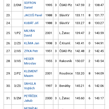
SOFRON
22.
2/DM
1995
3
ČSAD Plz
147.59
2
138.47
Daniel
23.
JACOŠ Pavel
1988
3
Sláv.KV
133.11
8
131.77
24.
KUBÁT Jiří
1988
3
Sláv.KV
133.27
8
130.27
1
MILYÁN
25.
1/PZ
2001
L.Žatec
139.47
2
140.59
David
26.
2/ZS
KLÍMA Jan
1998
3
Č.Kruml.
143.41
0
144.91
27.
2/VS
ZÝKA Petr
1951
3
ČSAD Plz
142.48
2
142.45
HEGER
28.
3/VS
1955
3
Rakovník
150.07
2
143.54
Miroslav
KLEMENT
29.
2/PZ
2001
Roudnice
153.20
8
144.09
Maxim
SAHULA
30.
3/ZS
1997
3
Benátky
145.21
6
142.06
1
Vojtěch
PETŘÍČEK
31.
3/ZM
2000
3
L.Žatec
145.60
6
143.17
1
Jakub
NESNÍDAL