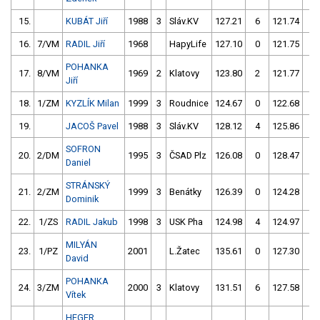
15.
KUBÁT Jiří
1988
3
Sláv.KV
127.21
6
121.74
0
16.
7/VM
RADIL Jiří
1968
HapyLife
127.10
0
121.75
0
POHANKA
17.
8/VM
1969
2
Klatovy
123.80
2
121.77
0
Jiří
18.
1/ZM
KYZLÍK Milan
1999
3
Roudnice
124.67
0
122.68
2
19.
JACOŠ Pavel
1988
3
Sláv.KV
128.12
4
125.86
0
SOFRON
20.
2/DM
1995
3
ČSAD Plz
126.08
0
128.47
0
Daniel
STRÁNSKÝ
21.
2/ZM
1999
3
Benátky
126.39
0
124.28
2
Dominik
22.
1/ZS
RADIL Jakub
1998
3
USK Pha
124.98
4
124.97
2
MILYÁN
23.
1/PZ
2001
L.Žatec
135.61
0
127.30
0
David
POHANKA
24.
3/ZM
2000
3
Klatovy
131.51
6
127.58
0
Vítek
HEGER