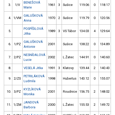
BENEŠOVÁ
3.
1/V
1961
3
Sušice
119.06
0
118.17
Marie
GALUŠKOVÁ
4.
1/VM
1970
2
Sušice
119.79
0
120.56
Anna
POSPÍŠILOVÁ
5.
1989
3
VS Tábor
134.03
4
129.64
Jitka
GALUŠKOVÁ
6.
1/PZ
2001
Sušice
138.22
0
134.89
Antonie
NESNÍDALOVÁ
7.
2/PZ
2002
L.Žatec
144.91
0
140.60
Lucie
8.
VESELÁ Jitka
1991
3
Klatovy
139.44
2
140.43
PETRILÁKOVÁ
9.
2/ZS
1998
Hubertus
143.12
0
155.07
Ludmila
KYZLÍKOVÁ
10.
3/PZ
2001
Roudnice
156.75
2
148.02
Monika
JANDOVÁ
11.
1/ZM
2000
L.Žatec
155.53
2
149.72
Barbora