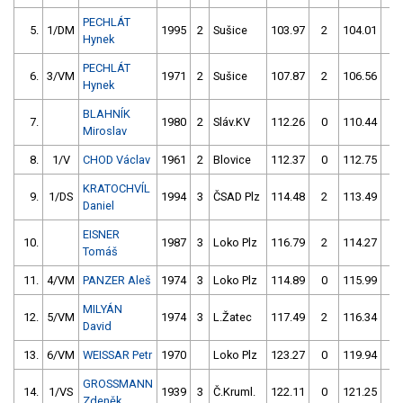
PECHLÁT
5.
1/DM
1995
2
Sušice
103.97
2
104.01
2
Hynek
PECHLÁT
6.
3/VM
1971
2
Sušice
107.87
2
106.56
0
Hynek
BLAHNÍK
7.
1980
2
Sláv.KV
112.26
0
110.44
2
Miroslav
8.
1/V
CHOD Václav
1961
2
Blovice
112.37
0
112.75
0
KRATOCHVÍL
9.
1/DS
1994
3
ČSAD Plz
114.48
2
113.49
0
Daniel
EISNER
10.
1987
3
Loko Plz
116.79
2
114.27
0
Tomáš
11.
4/VM
PANZER Aleš
1974
3
Loko Plz
114.89
0
115.99
0
MILYÁN
12.
5/VM
1974
3
L.Žatec
117.49
2
116.34
0
David
13.
6/VM
WEISSAR Petr
1970
Loko Plz
123.27
0
119.94
0
GROSSMANN
14.
1/VS
1939
3
Č.Kruml.
122.11
0
121.25
0
Zdeněk