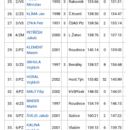
25.
2/VS
1955
3
Rakovník
135.66
0
131.31
0
Miroslav
26.
2/ZS
KLÍMA Jan
1998
3
Č.Kruml.
138.50
0
134.47
2
27.
3/VS
ZÝKA Petr
1951
3
ČSAD Plz
138.56
2
135.14
2
PETŘÍČEK
28.
4/ZM
2000
3
L.Žatec
138.76
2
137.13
2
Jakub
KLEMENT
29.
2/PZ
2001
Roudnice
143.14
0
139.03
2
Maxim
SAHULA
30.
3/ZS
1997
3
Benátky
138.57
8
136.68
6
Vojtěch
HORAL
31.
3/PZ
2002
Horš.Týn
155.82
52
145.89
0
Vojtěch
32.
4/PZ
MALÝ Filip
2002
KVSPísek
148.53
0
144.01
10
BINDER
33.
4/ZS
1997
Roudnice
154.19
6
146.15
4
Martin
34.
5/PZ
ŠVEJD Jakub
2001
Sušice
160.21
2
147.22
4
KALINA
35.
6/PZ
2001
Vlašim
159.13
6
159.73
2