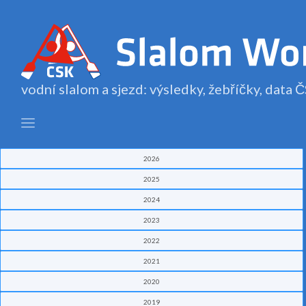
vodní slalom a sjezd: výsledky, žebříčky, data
2026
2025
2024
2023
2022
2021
2020
2019