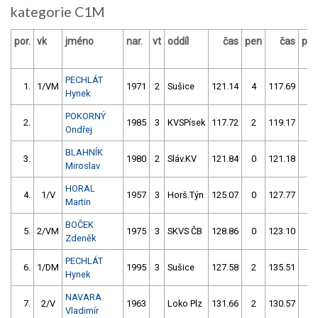
kategorie C1M
por.
vk
jméno
nar.
vt
oddíl
čas
pen
čas
pe
PECHLÁT
1.
1/VM
1971
2
Sušice
121.14
4
117.69
0
Hynek
POKORNÝ
2.
1985
3
KVSPísek
117.72
2
119.17
2
Ondřej
BLAHNÍK
3.
1980
2
Sláv.KV
121.84
0
121.18
2
Miroslav
HORAL
4.
1/V
1957
3
Horš.Týn
125.07
0
127.77
6
Martin
BOČEK
5.
2/VM
1975
3
SKVS ČB
128.86
0
123.10
2
Zdeněk
PECHLÁT
6.
1/DM
1995
3
Sušice
127.58
2
135.51
6
Hynek
NAVARA
7.
2/V
1963
Loko Plz
131.66
2
130.57
0
Vladimír