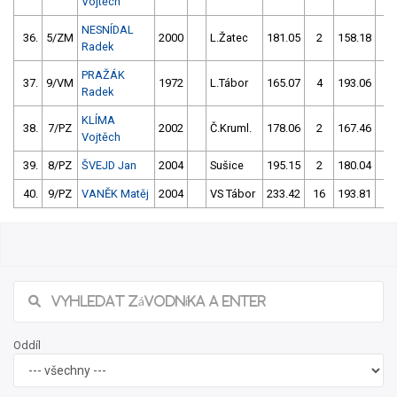
Vojtěch
NESNÍDAL
36.
5/ZM
2000
L.Žatec
181.05
2
158.18
4
Radek
PRAŽÁK
37.
9/VM
1972
L.Tábor
165.07
4
193.06
6
Radek
KLÍMA
38.
7/PZ
2002
Č.Kruml.
178.06
2
167.46
4
Vojtěch
39.
8/PZ
ŠVEJD Jan
2004
Sušice
195.15
2
180.04
2
40.
9/PZ
VANĚK Matěj
2004
VS Tábor
233.42
16
193.81
8
Oddíl