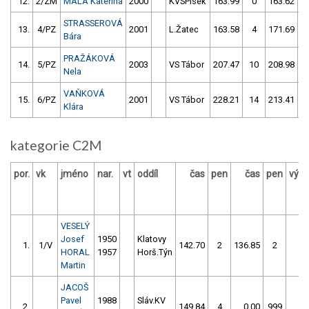
12.
2/ZM
MALÁ Kateřina
2000
KVSPísek
163.99
0
163.62
STRASSEROVÁ
13.
4/PZ
2001
L.Žatec
163.58
4
171.69
Bára
PRAŽÁKOVÁ
14.
5/PZ
2003
VS Tábor
207.47
10
208.98
Nela
VAŇKOVÁ
15.
6/PZ
2001
VS Tábor
228.21
14
213.41
Klára
kategorie C2M
por.
vk
jméno
nar.
vt
oddíl
čas
pen
čas
pen
výsl
VESELÝ
Josef
1950
Klatovy
1.
1/V
142.70
2
136.85
2
1
HORAL
1957
Horš.Týn
Martin
JACOŠ
Pavel
1988
Sláv.KV
2.
149.84
4
0.00
999
1