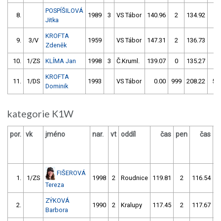
POSPÍŠILOVÁ
8.
1989
3
VS Tábor
140.96
2
134.92
0
Jitka
KROFTA
9.
3/V
1959
VS Tábor
147.31
2
136.73
0
Zdeněk
10.
1/ZS
KLÍMA Jan
1998
3
Č.Kruml.
139.07
0
135.27
2
KROFTA
11.
1/DS
1993
VS Tábor
0.00
999
208.22
58
Dominik
kategorie K1W
por.
vk
jméno
nar.
vt
oddíl
čas
pen
čas
p
FIŠEROVÁ
1.
1/ZS
1998
2
Roudnice
119.81
2
116.54
Tereza
ZÝKOVÁ
2.
1990
2
Kralupy
117.45
2
117.67
Barbora