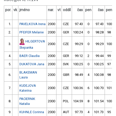
por.
vk
jméno
nar.
vt
oddíl
čas
pen
čas
pen
1.
PAVELKOVA Irena
2000
CZE
97.43
0
97.43
100
2.
PFEIFER Melanie
2000
GER
100.24
0
98.28
98
HILGERTOVA
3.
2000
CZE
99.29
0
99.29
100
Stepanka
4.
BAER Claudia
2000
GER
99.12
2
99.44
99
5.
DUKATOVA Jana
2000
SVK
100.25
0
100.25
97
BLAKEMAN
6.
2000
GBR
98.49
4
100.38
98
Laura
KUDEJOVA
7.
2000
CZE
100.36
6
100.70
101
Katerina
PACIERNIK
8.
2000
POL
104.59
8
101.54
100
Natalia
9.
KUHNLE Corinna
2000
AUT
97.73
4
101.73
95