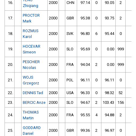
16.
2000
CHN
97.14
0
93.05
2
Zhiqiang
PROCTOR
17.
2000
GBR
95.38
0
93.75
2
Mark
ROZMUS
18.
2000
SVK
96.83
6
95.44
0
Karol
HOCEVAR
19.
2000
SLO
95.69
0
0.00
999
Simeon
PESCHIER
20.
2000
FRA
94.04
2
0.00
999
Nicolas
WOJS
21.
2000
POL
96.11
0
96.11
0
Grzegorz
22.
DENNIS Tad
2000
USA
96.33
0
98.32
52
23.
BERCIC Anze
2000
SLO
94.67
2
103.43
156
THOMAS
24.
2000
FRA
95.55
4
94.88
2
Martin
GODDARD
25.
2000
GBR
99.36
2
96.97
0
Daniel