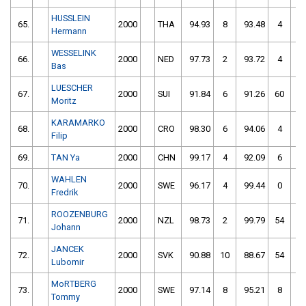
HUSSLEIN
65.
2000
THA
94.93
8
93.48
4
Hermann
WESSELINK
66.
2000
NED
97.73
2
93.72
4
Bas
LUESCHER
67.
2000
SUI
91.84
6
91.26
60
Moritz
KARAMARKO
68.
2000
CRO
98.30
6
94.06
4
Filip
69.
TAN Ya
2000
CHN
99.17
4
92.09
6
WAHLEN
70.
2000
SWE
96.17
4
99.44
0
Fredrik
ROOZENBURG
71.
2000
NZL
98.73
2
99.79
54
Johann
JANCEK
72.
2000
SVK
90.88
10
88.67
54
Lubomir
MoRTBERG
73.
2000
SWE
97.14
8
95.21
8
Tommy