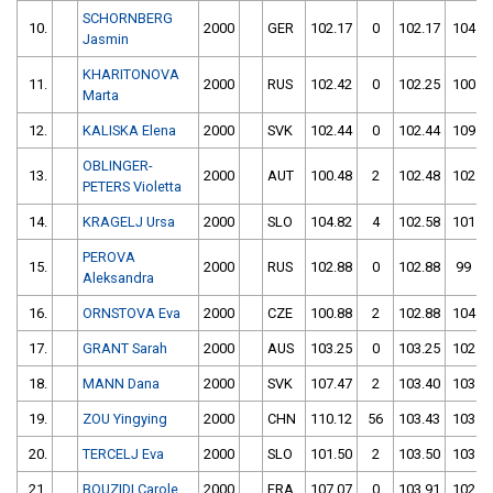
SCHORNBERG
10.
2000
GER
102.17
0
102.17
104
Jasmin
KHARITONOVA
11.
2000
RUS
102.42
0
102.25
100
Marta
12.
KALISKA Elena
2000
SVK
102.44
0
102.44
109
OBLINGER-
13.
2000
AUT
100.48
2
102.48
102
PETERS Violetta
14.
KRAGELJ Ursa
2000
SLO
104.82
4
102.58
101
PEROVA
15.
2000
RUS
102.88
0
102.88
99
Aleksandra
16.
ORNSTOVA Eva
2000
CZE
100.88
2
102.88
104
17.
GRANT Sarah
2000
AUS
103.25
0
103.25
102
18.
MANN Dana
2000
SVK
107.47
2
103.40
103
19.
ZOU Yingying
2000
CHN
110.12
56
103.43
103
20.
TERCELJ Eva
2000
SLO
101.50
2
103.50
103
21.
BOUZIDI Carole
2000
FRA
107.07
0
103.91
102