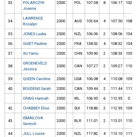
33.
POLARCZYK
2000
POL
107.38
8
106.17
102
Joanna
LAWRENCE
34.
2000
AUS
103.64
4
107.50
108
Rosalyn
35.
JONES Luuka
2000
NZL
106.06
2
108.06
104
36.
GUIET Pauline
2000
FRA
138.02
4
108.32
104
37.
XU Yanru
2000
CHN
109.90
2
108.53
105
GROENEVELD
38.
2000
CAN
107.27
2
109.27
110
Jessica
39.
QUEEN Caroline
2000
USA
106.08
4
110.08
109
40.
BOUDENS Sarah
2000
CAN
109.44
2
111.44
111
CRAIG Hannah
2000
IRL
106.95
6
112.95
0
42.
CHABBEY Elise
2000
SUI
118.86
2
112.95
109
ISMAILOVA
43.
2000
BLR
111.01
2
113.01
110
Sevinch
44.
JULL Louise
2000
NZL
117.82
4
113.10
111