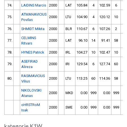
74.
LAIDINS Marcis
2000
LAT
105.84
4
102.59
6
ATMANAVICIUS
75.
2000
LTU
104.90
4
120.12
10
Povilas
76.
SHMIDT Mikita
2000
BLR
110.67
6
107.26
2
CELMINS
77.
2000
LAT
96.10
14
91.41
58
Ritvars
78.
HYNES Patrick
2000
IRL
104.27
10
102.47
10
ASEFIRAD
79.
2000
IRI
129.54
6
127.74
60
Alireza
RASIMAVICIUS
80.
2000
LTU
113.25
60
114.36
58
Vilius
NIKOLOVSKI
2000
MKD
0.00
999
0.00
999
Atanas
oHRSTRoM
2000
SWE
0.00
999
0.00
999
Isak
kategorie K1W