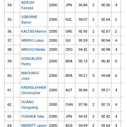
ADACHI
54.
2000
JPN
95.84
2
90.56
4
Kazuya
OSBORNE
55.
2000
NZL
94.07
2
92.64
2
Aaron
56.
KALTSIS Marios
2000
GRE
92.93
2
92.67
2
57.
WERRO Lukas
2000
SUI
93.39
2
90.94
4
58.
MRKOCI Marko
2000
CRO
94.42
6
90.98
4
GONCALVES
59.
2000
BRA
93.15
2
96.43
0
Pedro
MACHADO
60.
2000
BRA
95.21
0
95.68
6
Joao
KREMSLEHNER
61.
2000
AUT
93.84
2
93.21
4
Christopher
HUANG
62.
2000
CHN
97.56
2
92.13
4
Cunguang
63.
YOSHIDA Taku
2000
JPN
94.53
2
92.42
4
64.
MERRITT Jaxon
2000
AUS
94.69
2
93.64
4