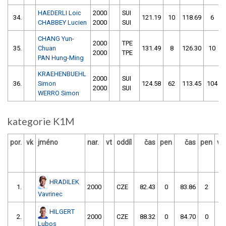
HAEDERLI Loic
2000
SUI
34.
121.19
10
118.69
6
CHABBEY Lucien
2000
SUI
CHANG Yun-
2000
TPE
35.
Chuan
131.49
8
126.30
10
2000
TPE
PAN Hung-Ming
KRAEHENBUEHL
2000
SUI
36.
Simon
124.58
62
113.45
104
2000
SUI
WERRO Simon
kategorie K1M
por.
vk
jméno
nar.
vt
oddíl
čas
pen
čas
pen
vý
HRADILEK
1.
2000
CZE
82.43
0
83.86
2
Vavrinec
HILGERT
2.
2000
CZE
88.32
0
84.70
0
Lubos