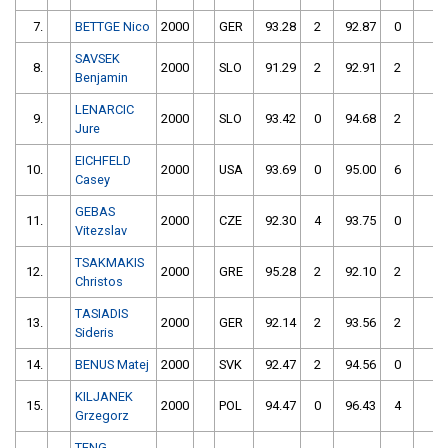
7.
BETTGE Nico
2000
GER
93.28
2
92.87
0
SAVSEK
8.
2000
SLO
91.29
2
92.91
2
Benjamin
LENARCIC
9.
2000
SLO
93.42
0
94.68
2
Jure
EICHFELD
10.
2000
USA
93.69
0
95.00
6
Casey
GEBAS
11.
2000
CZE
92.30
4
93.75
0
Vitezslav
TSAKMAKIS
12.
2000
GRE
95.28
2
92.10
2
Christos
TASIADIS
13.
2000
GER
92.14
2
93.56
2
Sideris
14.
BENUS Matej
2000
SVK
92.47
2
94.56
0
KILJANEK
15.
2000
POL
94.47
0
96.43
4
Grzegorz
TENG