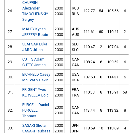
CHUPRIN
Alexander
2000
RUS
26.
122.77
54
105.56
6
TIMOSHENSKIY
2000
RUS
Sergey
MALEY Kynan
2000
AUS
27.
111.61
60
110.41
2
JEFFERY Robin
2000
AUS
SLAPSAK Luka
2000
SLO
28.
110.47
2
107.04
6
JARC Urban
2000
SLO
CUTTS Adam
2000
CAN
29.
108.24
6
109.52
6
CUTTS James
2000
CAN
EICHFELD Casey
2000
USA
30.
107.60
8
114.31
6
McEWAN Devin
2000
USA
PRIGENT Yves
2000
FRA
31.
110.33
8
115.91
58
KERVELLA Loic
2000
FRA
PURCELL Daniel
2000
CAN
32.
PURCELL
113.44
8
113.32
8
2000
CAN
Thomas
SASAKI Shota
2000
JPN
33.
118.59
10
118.69
4
SASAKI Tsubasa
2000
JPN