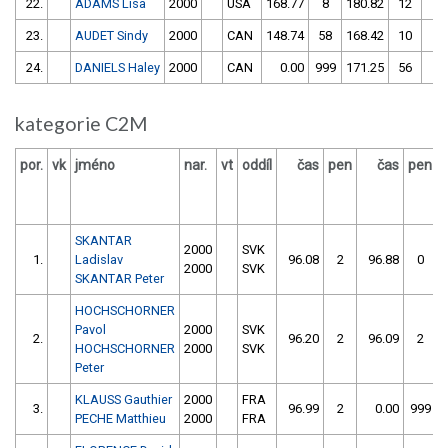
22.
ADAMS Lisa
2000
USA
168.77
8
180.82
12
23.
AUDET Sindy
2000
CAN
148.74
58
168.42
10
24.
DANIELS Haley
2000
CAN
0.00
999
171.25
56
kategorie C2M
por.
vk
jméno
nar.
vt
oddíl
čas
pen
čas
pen
v
SKANTAR
2000
SVK
1.
Ladislav
96.08
2
96.88
0
2000
SVK
SKANTAR Peter
HOCHSCHORNER
Pavol
2000
SVK
2.
96.20
2
96.09
2
HOCHSCHORNER
2000
SVK
Peter
KLAUSS Gauthier
2000
FRA
3.
96.99
2
0.00
999
PECHE Matthieu
2000
FRA