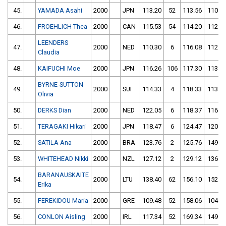
45.
YAMADA Asahi
2000
JPN
113.20
52
113.56
110
46.
FROEHLICH Thea
2000
CAN
115.53
54
114.20
112
LEENDERS
47.
2000
NED
110.30
6
116.08
112
Claudia
48.
KAIFUCHI Moe
2000
JPN
116.26
106
117.30
113
BYRNE-SUTTON
49.
2000
SUI
114.33
4
118.33
113
Olivia
50.
DERKS Dian
2000
NED
122.05
6
118.37
116
51.
TERAGAKI Hikari
2000
JPN
118.47
6
124.47
120
52.
SATILA Ana
2000
BRA
123.76
2
125.76
149
53.
WHITEHEAD Nikki
2000
NZL
127.12
2
129.12
136
BARANAUSKAITE
54.
2000
LTU
138.40
62
156.10
152
Erika
55.
FEREKIDOU Maria
2000
GRE
109.48
52
158.06
104
56.
CONLON Aisling
2000
IRL
117.34
52
169.34
149