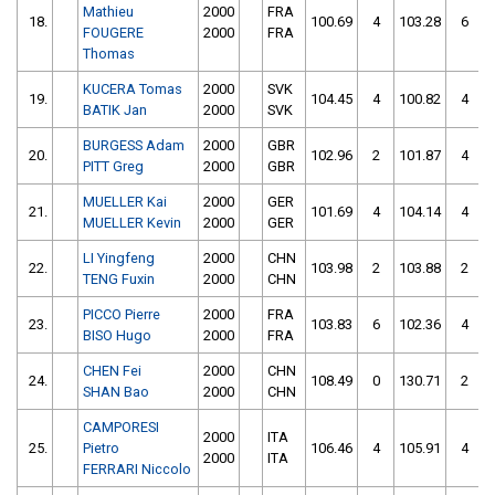
Mathieu
2000
FRA
18.
100.69
4
103.28
6
FOUGERE
2000
FRA
Thomas
KUCERA Tomas
2000
SVK
19.
104.45
4
100.82
4
BATIK Jan
2000
SVK
BURGESS Adam
2000
GBR
20.
102.96
2
101.87
4
PITT Greg
2000
GBR
MUELLER Kai
2000
GER
21.
101.69
4
104.14
4
MUELLER Kevin
2000
GER
LI Yingfeng
2000
CHN
22.
103.98
2
103.88
2
TENG Fuxin
2000
CHN
PICCO Pierre
2000
FRA
23.
103.83
6
102.36
4
BISO Hugo
2000
FRA
CHEN Fei
2000
CHN
24.
108.49
0
130.71
2
SHAN Bao
2000
CHN
CAMPORESI
2000
ITA
25.
Pietro
106.46
4
105.91
4
2000
ITA
FERRARI Niccolo