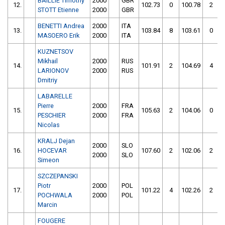
BAILLIE Timothy
2000
GBR
12.
102.73
0
100.78
2
STOTT Etienne
2000
GBR
BENETTI Andrea
2000
ITA
13.
103.84
8
103.61
0
MASOERO Erik
2000
ITA
KUZNETSOV
Mikhail
2000
RUS
14.
101.91
2
104.69
4
LARIONOV
2000
RUS
Dmitriy
LABARELLE
Pierre
2000
FRA
15.
105.63
2
104.06
0
PESCHIER
2000
FRA
Nicolas
KRALJ Dejan
2000
SLO
16.
HOCEVAR
107.60
2
102.06
2
2000
SLO
Simeon
SZCZEPANSKI
Piotr
2000
POL
17.
101.22
4
102.26
2
POCHWALA
2000
POL
Marcin
FOUGERE