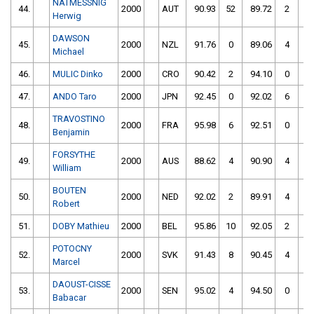
NATMESSNIG
44.
2000
AUT
90.93
52
89.72
2
Herwig
DAWSON
45.
2000
NZL
91.76
0
89.06
4
Michael
46.
MULIC Dinko
2000
CRO
90.42
2
94.10
0
47.
ANDO Taro
2000
JPN
92.45
0
92.02
6
TRAVOSTINO
48.
2000
FRA
95.98
6
92.51
0
Benjamin
FORSYTHE
49.
2000
AUS
88.62
4
90.90
4
William
BOUTEN
50.
2000
NED
92.02
2
89.91
4
Robert
51.
DOBY Mathieu
2000
BEL
95.86
10
92.05
2
POTOCNY
52.
2000
SVK
91.43
8
90.45
4
Marcel
DAOUST-CISSE
53.
2000
SEN
95.02
4
94.50
0
Babacar