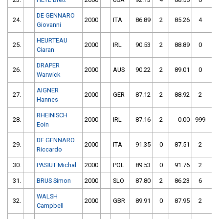
DE GENNARO
24.
2000
ITA
86.89
2
85.26
4
Giovanni
HEURTEAU
25.
2000
IRL
90.53
2
88.89
0
Ciaran
DRAPER
26.
2000
AUS
90.22
2
89.01
0
Warwick
AIGNER
27.
2000
GER
87.12
2
88.92
2
Hannes
RHEINISCH
28.
2000
IRL
87.16
2
0.00
999
Eoin
DE GENNARO
29.
2000
ITA
91.35
0
87.51
2
Riccardo
30.
PASIUT Michal
2000
POL
89.53
0
91.76
2
31.
BRUS Simon
2000
SLO
87.80
2
86.23
6
WALSH
32.
2000
GBR
89.91
0
87.95
2
Campbell