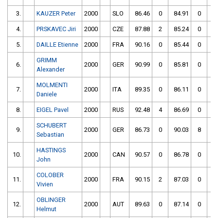
3.
KAUZER Peter
2000
SLO
86.46
0
84.91
0
4.
PRSKAVEC Jiri
2000
CZE
87.88
2
85.24
0
5.
DAILLE Etienne
2000
FRA
90.16
0
85.44
0
GRIMM
6.
2000
GER
90.99
0
85.81
0
Alexander
MOLMENTI
7.
2000
ITA
89.35
0
86.11
0
Daniele
8.
EIGEL Pavel
2000
RUS
92.48
4
86.69
0
SCHUBERT
9.
2000
GER
86.73
0
90.03
8
Sebastian
HASTINGS
10.
2000
CAN
90.57
0
86.78
0
John
COLOBER
11.
2000
FRA
90.15
2
87.03
0
Vivien
OBLINGER
12.
2000
AUT
89.63
0
87.14
0
Helmut