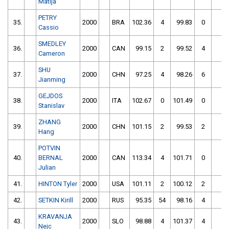
Matija
PETRY
35.
2000
BRA
102.36
4
99.83
0
Cassio
SMEDLEY
36.
2000
CAN
99.15
2
99.52
4
10
Cameron
SHU
37.
2000
CHN
97.25
4
98.26
6
10
Jianming
GEJDOS
38.
2000
ITA
102.67
0
101.49
0
10
Stanislav
ZHANG
39.
2000
CHN
101.15
2
99.53
2
10
Hang
POTVIN
40.
BERNAL
2000
CAN
113.34
4
101.71
0
10
Julian
41.
HINTON Tyler
2000
USA
101.11
2
100.12
2
10
42.
SETKIN Kirill
2000
RUS
95.35
54
98.16
4
10
KRAVANJA
43.
2000
SLO
98.88
4
101.37
4
10
Nejc