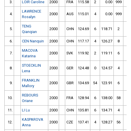
3.
LOIR Caroline
2000
FRA
115.58
2
0.00
999
LAWRENCE
4.
2000
AUS
115.01
4
0.00
999
Rosalyn
TENG
5.
2000
CHN
124.69
6
118.71
2
Qianqian
6.
CEN Nanquin
2000
CHN
117.17
4
126.27
8
MACOVA
7.
2000
SVK
119.92
2
119.11
6
Katarina
STOECKLIN
8.
2000
GER
124.48
0
124.57
4
Lena
FRANKLIN
9.
2000
GBR
134.69
54
123.91
6
Mallory
REBOURS
10.
2000
FRA
128.94
6
138.00
58
Oriane
11.
LI Lu
2000
CHN
135.81
6
134.71
4
KASPAROVA
12.
2000
CZE
137.41
4
128.27
56
Anna