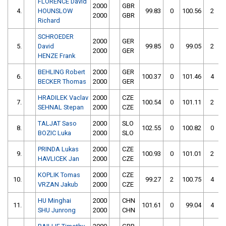
FLORENCE David
2000
GBR
4.
HOUNSLOW
99.83
0
100.56
2
2000
GBR
Richard
SCHROEDER
2000
GER
5.
David
99.85
0
99.05
2
2000
GER
HENZE Frank
BEHLING Robert
2000
GER
6.
100.37
0
101.46
4
BECKER Thomas
2000
GER
HRADILEK Vaclav
2000
CZE
7.
100.54
0
101.11
2
SEHNAL Stepan
2000
CZE
TALJAT Saso
2000
SLO
8.
102.55
0
100.82
0
BOZIC Luka
2000
SLO
PRINDA Lukas
2000
CZE
9.
100.93
0
101.01
2
HAVLICEK Jan
2000
CZE
KOPLIK Tomas
2000
CZE
10.
99.27
2
100.75
4
VRZAN Jakub
2000
CZE
HU Minghai
2000
CHN
11.
101.61
0
99.04
4
SHU Junrong
2000
CHN