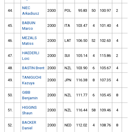
NIEC
44.
2000
POL
95.83
50
100.97
2
10
Arkadiusz
BABUIN
45.
2000
ITA
103.47
4
101.40
4
10
Marco
MEZALS
46.
2000
LAT
106.50
52
102.63
4
10
Matiss
HAEDERLI
47.
2000
SUI
105.14
4
115.86
2
10
Loic
48.
BASTIN Brent
2000
NZL
103.90
6
105.67
4
10
TANIGUCHI
49.
2000
JPN
116.38
8
107.35
4
11
Kazuya
GIBB
50.
2000
NZL
111.77
6
105.45
8
11
Benjamin
HIGGINS
51.
2000
NZL
116.44
58
109.46
4
11
Shaun
BACKER
52.
2000
NED
112.02
4
108.76
8
11
Daniel