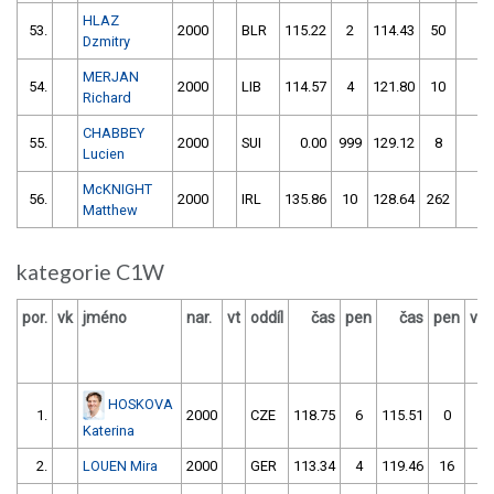
HLAZ
53.
2000
BLR
115.22
2
114.43
50
11
Dzmitry
MERJAN
54.
2000
LIB
114.57
4
121.80
10
11
Richard
CHABBEY
55.
2000
SUI
0.00
999
129.12
8
13
Lucien
McKNIGHT
56.
2000
IRL
135.86
10
128.64
262
14
Matthew
kategorie C1W
por.
vk
jméno
nar.
vt
oddíl
čas
pen
čas
pen
výs
HOSKOVA
1.
2000
CZE
118.75
6
115.51
0
Katerina
2.
LOUEN Mira
2000
GER
113.34
4
119.46
16