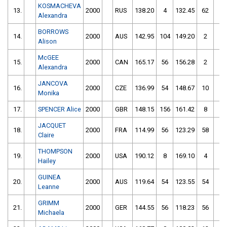
KOSMACHEVA
13.
2000
RUS
138.20
4
132.45
62
Alexandra
BORROWS
14.
2000
AUS
142.95
104
149.20
2
Alison
McGEE
15.
2000
CAN
165.17
56
156.28
2
Alexandra
JANCOVA
16.
2000
CZE
136.99
54
148.67
10
Monika
17.
SPENCER Alice
2000
GBR
148.15
156
161.42
8
JACQUET
18.
2000
FRA
114.99
56
123.29
58
Claire
THOMPSON
19.
2000
USA
190.12
8
169.10
4
Hailey
GUINEA
20.
2000
AUS
119.64
54
123.55
54
Leanne
GRIMM
21.
2000
GER
144.55
56
118.23
56
Michaela