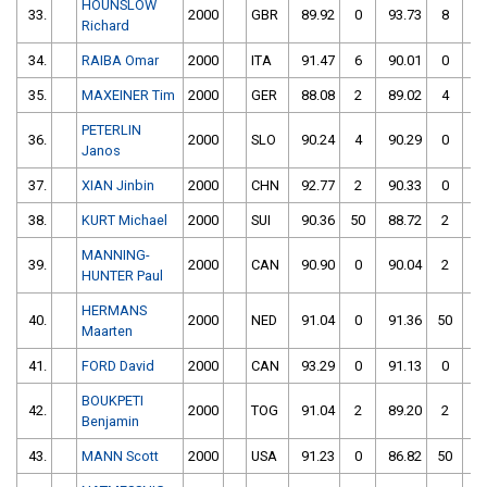
HOUNSLOW
33.
2000
GBR
89.92
0
93.73
8
Richard
34.
RAIBA Omar
2000
ITA
91.47
6
90.01
0
35.
MAXEINER Tim
2000
GER
88.08
2
89.02
4
PETERLIN
36.
2000
SLO
90.24
4
90.29
0
Janos
37.
XIAN Jinbin
2000
CHN
92.77
2
90.33
0
38.
KURT Michael
2000
SUI
90.36
50
88.72
2
MANNING-
39.
2000
CAN
90.90
0
90.04
2
HUNTER Paul
HERMANS
40.
2000
NED
91.04
0
91.36
50
Maarten
41.
FORD David
2000
CAN
93.29
0
91.13
0
BOUKPETI
42.
2000
TOG
91.04
2
89.20
2
Benjamin
43.
MANN Scott
2000
USA
91.23
0
86.82
50