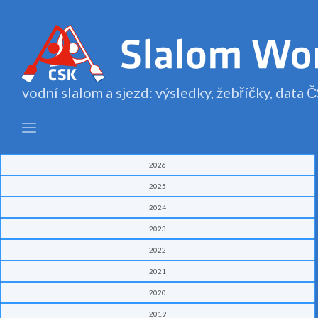
vodní slalom a sjezd: výsledky, žebříčky, data
2026
2025
2024
2023
2022
2021
2020
2019