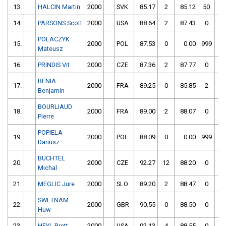
13.
HALCIN Martin
2000
SVK
85.17
2
85.12
50
14.
PARSONS Scott
2000
USA
88.64
2
87.43
0
POLACZYK
15.
2000
POL
87.53
0
0.00
999
Mateusz
16.
PRINDIS Vit
2000
CZE
87.36
2
87.77
0
RENIA
17.
2000
FRA
89.25
0
85.85
2
Benjamin
BOURLIAUD
18.
2000
FRA
89.00
2
88.07
0
Pierre
POPIELA
19.
2000
POL
88.09
0
0.00
999
Dariusz
BUCHTEL
20.
2000
CZE
92.27
12
88.20
0
Michal
21.
MEGLIC Jure
2000
SLO
89.20
2
88.47
0
SWETNAM
22.
2000
GBR
90.55
0
88.50
0
Huw
23.
HEYL Brett
2000
USA
92.13
4
88.55
0