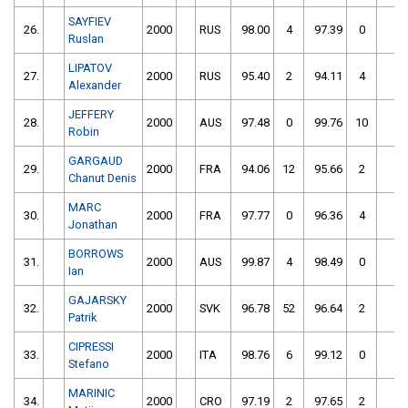
SAYFIEV
26.
2000
RUS
98.00
4
97.39
0
Ruslan
LIPATOV
27.
2000
RUS
95.40
2
94.11
4
Alexander
JEFFERY
28.
2000
AUS
97.48
0
99.76
10
Robin
GARGAUD
29.
2000
FRA
94.06
12
95.66
2
Chanut Denis
MARC
30.
2000
FRA
97.77
0
96.36
4
Jonathan
BORROWS
31.
2000
AUS
99.87
4
98.49
0
Ian
GAJARSKY
32.
2000
SVK
96.78
52
96.64
2
Patrik
CIPRESSI
33.
2000
ITA
98.76
6
99.12
0
Stefano
MARINIC
34.
2000
CRO
97.19
2
97.65
2