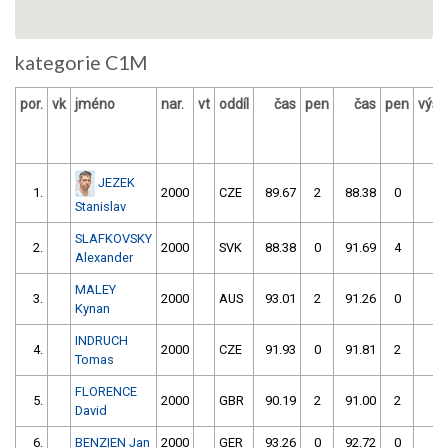
kategorie C1M
por.
vk
jméno
nar.
vt
oddíl
čas
pen
čas
pen
výsl
JEZEK
1.
2000
CZE
89.67
2
88.38
0
Stanislav
SLAFKOVSKY
2.
2000
SVK
88.38
0
91.69
4
Alexander
MALEY
3.
2000
AUS
93.01
2
91.26
0
Kynan
INDRUCH
4.
2000
CZE
91.93
0
91.81
2
Tomas
FLORENCE
5.
2000
GBR
90.19
2
91.00
2
David
6.
BENZIEN Jan
2000
GER
93.26
0
92.72
0