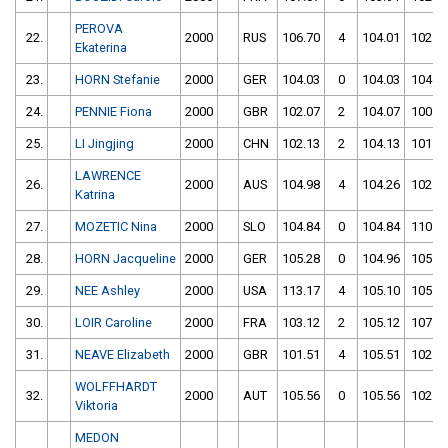
PEROVA
22.
2000
RUS
106.70
4
104.01
102
Ekaterina
23.
HORN Stefanie
2000
GER
104.03
0
104.03
104
24.
PENNIE Fiona
2000
GBR
102.07
2
104.07
100
25.
LI Jingjing
2000
CHN
102.13
2
104.13
101
LAWRENCE
26.
2000
AUS
104.98
4
104.26
102
Katrina
27.
MOZETIC Nina
2000
SLO
104.84
0
104.84
110
28.
HORN Jacqueline
2000
GER
105.28
0
104.96
105
29.
NEE Ashley
2000
USA
113.17
4
105.10
105
30.
LOIR Caroline
2000
FRA
103.12
2
105.12
107
31.
NEAVE Elizabeth
2000
GBR
101.51
4
105.51
102
WOLFFHARDT
32.
2000
AUT
105.56
0
105.56
102
Viktoria
MEDON