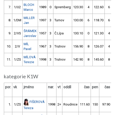
BLOCH
7.
1/U2
1989
0
Spremberg
120.30
4
122.60
6
Marco
MILLER
8.
1/DM
1997
3
Turnov
130.00
6
118.70
6
Jan
ŠRÁMEK
9.
2/VS
1957
3
Č.Lípa
130.10
0
121.30
4
Jaroslav
MÍL
10.
2/V
1967
3
Trutnov
156.90
8
126.07
4
Pavel
MÍLOVÁ
11.
1/ZS
1998
3
Trutnov
142.90
8
145.60
8
Terezie
kategorie K1W
por.
vk
jméno
nar.
vt
oddíl
čas
pen
čas
p
FIŠEROVÁ
1.
1/ZS
1998
2+
Roudnice
111.60
150
97.90
Tereza