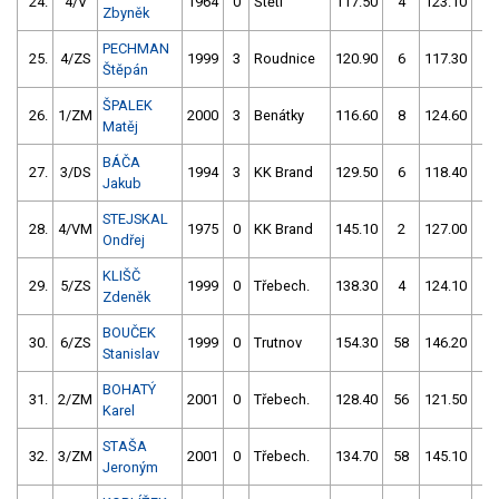
24.
4/V
1964
0
Štětí
117.50
4
123.10
4
Zbyněk
PECHMAN
25.
4/ZS
1999
3
Roudnice
120.90
6
117.30
6
Štěpán
ŠPALEK
26.
1/ZM
2000
3
Benátky
116.60
8
124.60
4
Matěj
BÁČA
27.
3/DS
1994
3
KK Brand
129.50
6
118.40
8
Jakub
STEJSKAL
28.
4/VM
1975
0
KK Brand
145.10
2
127.00
0
Ondřej
KLIŠČ
29.
5/ZS
1999
0
Třebech.
138.30
4
124.10
6
Zdeněk
BOUČEK
30.
6/ZS
1999
0
Trutnov
154.30
58
146.20
10
Stanislav
BOHATÝ
31.
2/ZM
2001
0
Třebech.
128.40
56
121.50
52
Karel
STAŠA
32.
3/ZM
2001
0
Třebech.
134.70
58
145.10
62
Jeroným