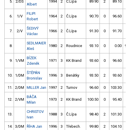
5.
2/DS
1994
2
Č.Lípa
89.90
2
89.10
0
Albert
FILIPI
6.
1/V
1964
2
Č.Lípa
90.70
0
96.60
0
Robert
ŠEDIVÝ
7.
2/V
1966
2
Č.Lípa
91.30
0
91.70
4
Václav
SEDLMAIER
8.
1980
2
Roudnice
93.10
0
0.00
99
Aleš
BÍZEK
9.
1/VM
1971
3
KK Brand
93.60
0
96.60
0
Zdeněk
ŠTĚPÁN
10.
1/DM
1996
3
Benátky
93.50
2
93.60
4
Bronislav
11.
2/DM
MILLER Jan
1997
2
Turnov
96.60
0
103.30
6
BÁČA
12.
2/VM
1973
2
KK Brand
100.50
0
95.40
2
Milan
CHRISTOV
13.
1988
3
Č.Lípa
98.40
2
101.30
6
Ivan
14.
3/DM
ŘÍHA Jan
1996
3
Třebech.
99.80
2
104.10
8