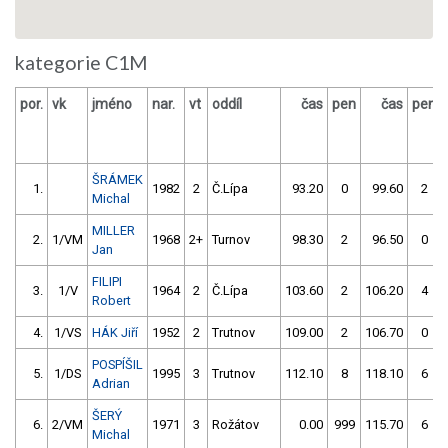
kategorie C1M
por.
vk
jméno
nar.
vt
oddíl
čas
pen
čas
pen
ŠRÁMEK
1.
1982
2
Č.Lípa
93.20
0
99.60
2
Michal
MILLER
2.
1/VM
1968
2+
Turnov
98.30
2
96.50
0
Jan
FILIPI
3.
1/V
1964
2
Č.Lípa
103.60
2
106.20
4
Robert
4.
1/VS
HÁK Jiří
1952
2
Trutnov
109.00
2
106.70
0
POSPÍŠIL
5.
1/DS
1995
3
Trutnov
112.10
8
118.10
6
Adrian
ŠERÝ
6.
2/VM
1971
3
Rožátov
0.00
999
115.70
6
Michal