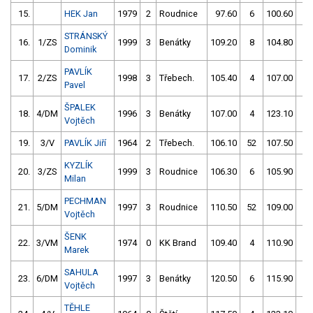
15.
HEK Jan
1979
2
Roudnice
97.60
6
100.60
2
STRÁNSKÝ
16.
1/ZS
1999
3
Benátky
109.20
8
104.80
0
Dominik
PAVLÍK
17.
2/ZS
1998
3
Třebech.
105.40
4
107.00
0
Pavel
ŠPALEK
18.
4/DM
1996
3
Benátky
107.00
4
123.10
0
Vojtěch
19.
3/V
PAVLÍK Jiří
1964
2
Třebech.
106.10
52
107.50
4
KYZLÍK
20.
3/ZS
1999
3
Roudnice
106.30
6
105.90
56
Milan
PECHMAN
21.
5/DM
1997
3
Roudnice
110.50
52
109.00
4
Vojtěch
ŠENK
22.
3/VM
1974
0
KK Brand
109.40
4
110.90
52
Marek
SAHULA
23.
6/DM
1997
3
Benátky
120.50
6
115.90
2
Vojtěch
TĚHLE