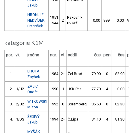
Jakub
HRON Jiří
1951
Rakovník
NEDVÍDEK
2
0.00
999
0.00
99
1944
Dv.Král.
František
kategorie K1M
por.
vk
jméno
nar.
vt
oddíl
čas
pen
čas
pe
LHOTA
1.
1984
2+
Žel.Brod
79.90
0
82.90
2
Zbyšek
ZAJÍC
2.
1/U2
1990
1
USK Pha
77.70
4
0.00
99
Ondřej
WITKOWSKI
3.
2/U2
1992
0
Spremberg
86.50
0
82.30
0
Milton
ŠEDIVÝ
4.
1/DS
1994
2+
Č.Lípa
84.10
4
81.30
2
Jakub
MYŠÁK