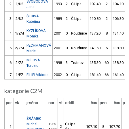
SVOBODOVÁ
2.
1/U2
1993
2
Č.Lípa
102.40
2
104.10
Jana
ŠEDIVÁ
3.
2/U2
1989
2
Č.Lípa
110.80
2
106.30
Kateřina
KYZLÍKOVÁ
4.
1/ZM
2001
0
Roudnice
137.20
8
131.40
Monika
PECHMANOVÁ
5.
2/ZM
2001
0
Roudnice
143.50
6
138.80
Marie
MÍLOVÁ
6.
2/ZS
1998
3
Trutnov
135.30
60
138.30
Terezie
7.
1/PZ
FILIPI Viktorie
2002
0
Č.Lípa
181.40
66
161.40
kategorie C2M
por.
vk
jméno
nar.
vt
oddíl
čas
pen
čas
pe
ŠRÁMEK
Michal
1982
Č.Lípa
1.
2
107.10
8
107.70
0