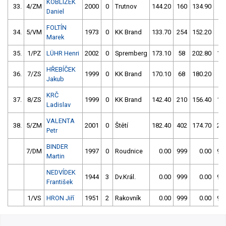
KOBLÍŽEK
33.
4/ZM
2000
0
Trutnov
144.20
160
134.90
64
Daniel
FOLTÍN
34.
5/VM
1973
0
KK Brand
133.70
254
152.20
60
Marek
35.
1/PZ
LÜHR Henri
2002
0
Spremberg
173.10
58
202.80
16
HŘEBÍČEK
36.
7/ZS
1999
0
KK Brand
170.10
68
180.20
64
Jakub
KRČ
37.
8/ZS
1999
0
KK Brand
142.40
210
156.40
10
Ladislav
VALENTA
38.
5/ZM
2001
0
Štětí
182.40
402
174.70
21
Petr
BINDER
7/DM
1997
0
Roudnice
0.00
999
0.00
99
Martin
NEDVÍDEK
1944
3
Dv.Král.
0.00
999
0.00
99
František
1/VS
HRON Jiří
1951
2
Rakovník
0.00
999
0.00
99