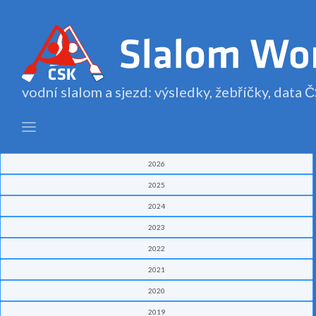
vodní slalom a sjezd: výsledky, žebříčky, data
2026
2025
2024
2023
2022
2021
2020
2019