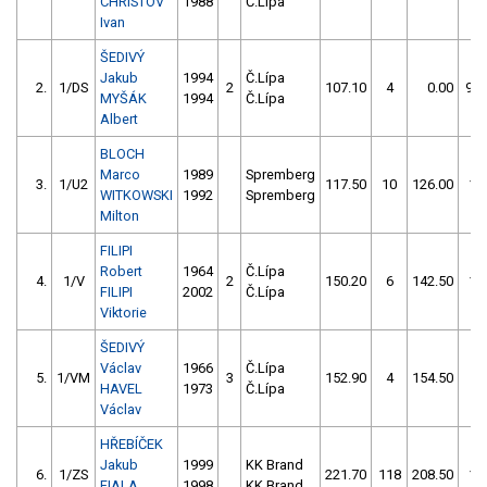
CHRISTOV
1988
Č.Lípa
Ivan
ŠEDIVÝ
Jakub
1994
Č.Lípa
2.
1/DS
2
107.10
4
0.00
99
MYŠÁK
1994
Č.Lípa
Albert
BLOCH
Marco
1989
Spremberg
3.
1/U2
117.50
10
126.00
14
WITKOWSKI
1992
Spremberg
Milton
FILIPI
Robert
1964
Č.Lípa
4.
1/V
2
150.20
6
142.50
14
FILIPI
2002
Č.Lípa
Viktorie
ŠEDIVÝ
Václav
1966
Č.Lípa
5.
1/VM
3
152.90
4
154.50
8
HAVEL
1973
Č.Lípa
Václav
HŘEBÍČEK
Jakub
1999
KK Brand
6.
1/ZS
221.70
118
208.50
10
FIALA
1998
KK Brand