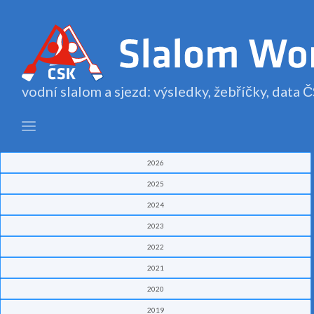
vodní slalom a sjezd: výsledky, žebříčky, data
2026
2025
2024
2023
2022
2021
2020
2019