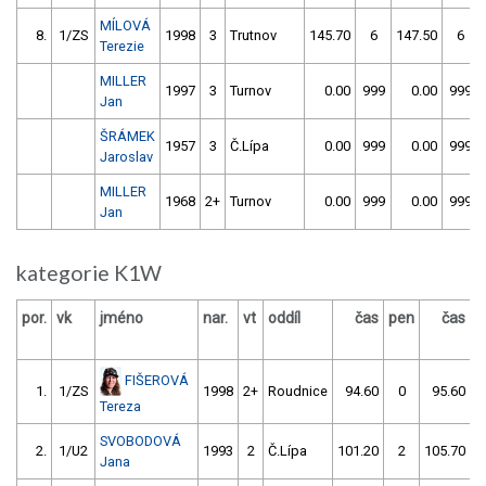
MÍLOVÁ
8.
1/ZS
1998
3
Trutnov
145.70
6
147.50
6
Terezie
MILLER
1997
3
Turnov
0.00
999
0.00
999
Jan
ŠRÁMEK
1957
3
Č.Lípa
0.00
999
0.00
999
Jaroslav
MILLER
1968
2+
Turnov
0.00
999
0.00
999
Jan
kategorie K1W
por.
vk
jméno
nar.
vt
oddíl
čas
pen
čas
p
FIŠEROVÁ
1.
1/ZS
1998
2+
Roudnice
94.60
0
95.60
Tereza
SVOBODOVÁ
2.
1/U2
1993
2
Č.Lípa
101.20
2
105.70
Jana