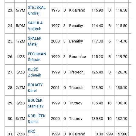
STEJSKAL
23.
5/VM
1975
0
KK Brand
115.90
0
118.50
52
Ondřej
SAHULA
24.
5/DM
1997
3
Benátky
114.40
8
115.50
4
Vojtěch
ŠPALEK
25.
1/ZM
2000
3
Benátky
117.30
6
114.70
8
Matěj
PECHMAN
26.
4/ZS
1999
3
Roudnice
115.20
8
119.70
54
Štěpán
KLIŠČ
27.
5/ZS
1999
0
Třebech.
125.40
0
126.70
2
Zdeněk
BOHATÝ
28.
2/ZM
2001
0
Třebech.
123.90
4
135.10
4
Karel
BOUČEK
29.
6/ZS
1999
0
Trutnov
136.40
16
136.10
6
Stanislav
KOBLÍŽEK
30.
3/ZM
2000
0
Trutnov
139.30
10
132.10
22
Daniel
KRČ
31.
7/ZS
1999
0
KK Brand
0.00
999
157.80
6