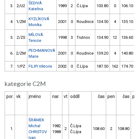
ŠEDIVÁ
3.
2/U2
1989
2
Č.Lípa
103.80
0
106.10
Kateřina
KYZLÍKOVÁ
4.
1/ZM
2001
0
Roudnice
134.50
4
135.10
Monika
MÍLOVÁ
5.
2/ZS
1998
3
Trutnov
134.90
12
136.60
Terezie
PECHMANOVÁ
6.
2/ZM
2001
0
Roudnice
139.20
4
140.80
Marie
7.
1/PZ
FILIPI Viktorie
2002
0
Č.Lípa
187.50
162
174.70
1
kategorie C2M
por.
vk
jméno
nar.
vt
oddíl
čas
pen
čas
pe
ŠRÁMEK
Michal
1982
Č.Lípa
1.
2
108.60
2
108.80
4
CHRISTOV
1988
Č.Lípa
Ivan