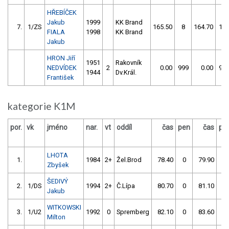
HŘEBÍČEK
Jakub
1999
KK Brand
7.
1/ZS
165.50
8
164.70
15
FIALA
1998
KK Brand
Jakub
HRON Jiří
1951
Rakovník
NEDVÍDEK
2
0.00
999
0.00
99
1944
Dv.Král.
František
kategorie K1M
por.
vk
jméno
nar.
vt
oddíl
čas
pen
čas
pe
LHOTA
1.
1984
2+
Žel.Brod
78.40
0
79.90
2
Zbyšek
ŠEDIVÝ
2.
1/DS
1994
2+
Č.Lípa
80.70
0
81.10
0
Jakub
WITKOWSKI
3.
1/U2
1992
0
Spremberg
82.10
0
83.60
0
Milton