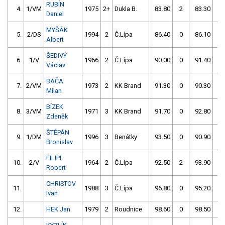
RUBÍN
4.
1/VM
1975
2+
Dukla B.
83.80
2
83.30
0
Daniel
MYŠÁK
5.
2/DS
1994
2
Č.Lípa
86.40
0
86.10
0
Albert
ŠEDIVÝ
6.
1/V
1966
2
Č.Lípa
90.00
0
91.40
0
Václav
BÁČA
7.
2/VM
1973
2
KK Brand
91.30
0
90.30
0
Milan
BÍZEK
8.
3/VM
1971
3
KK Brand
91.70
0
92.80
2
Zdeněk
ŠTĚPÁN
9.
1/DM
1996
3
Benátky
93.50
0
90.90
2
Bronislav
FILIPI
10.
2/V
1964
2
Č.Lípa
92.50
2
93.90
2
Robert
CHRISTOV
11.
1988
3
Č.Lípa
96.80
0
95.20
0
Ivan
12.
HEK Jan
1979
2
Roudnice
98.60
0
98.50
0