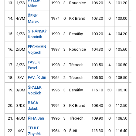
KYZLÍK
13.
1/ZS
1999
3
Roudnice
106.20
6
101.20
0
Milan
ŠENK
14.
4/VM
1974
0
KK Brand
103.20
0
103.00
2
Marek
STRÁNSKÝ
15.
2/ZS
1999
3
Benátky
100.20
4
104.20
2
Dominik
PECHMAN
16.
2/DM
1997
3
Roudnice
104.30
0
105.60
0
Vojtěch
PAVLÍK
17.
3/ZS
1998
3
Třebech.
103.50
4
100.50
4
Pavel
18.
3/V
PAVLÍK Jiří
1964
2
Třebech.
105.50
0
108.50
0
ŠPALEK
19.
3/DM
1996
3
Benátky
116.10
50
105.10
2
Vojtěch
BÁČA
20.
3/DS
1994
3
KK Brand
108.40
0
112.50
52
Jakub
21.
4/DM
ŘÍHA Jan
1996
3
Třebech.
109.90
0
108.50
4
TĚHLE
22.
4/V
1964
0
Štětí
113.30
0
116.40
6
Zbyněk