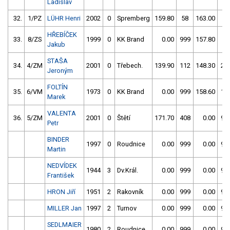
Ladislav
32.
1/PZ
LÜHR Henri
2002
0
Spremberg
159.80
58
163.00
2
HŘEBÍČEK
33.
8/ZS
1999
0
KK Brand
0.00
999
157.80
10
Jakub
STAŠA
34.
4/ZM
2001
0
Třebech.
139.90
112
148.30
20
Jeroným
FOLTÍN
35.
6/VM
1973
0
KK Brand
0.00
999
158.60
15
Marek
VALENTA
36.
5/ZM
2001
0
Štětí
171.70
408
0.00
99
Petr
BINDER
1997
0
Roudnice
0.00
999
0.00
99
Martin
NEDVÍDEK
1944
3
Dv.Král.
0.00
999
0.00
99
František
HRON Jiří
1951
2
Rakovník
0.00
999
0.00
99
MILLER Jan
1997
2
Turnov
0.00
999
0.00
99
SEDLMAIER
1980
2
Roudnice
0.00
999
0.00
99