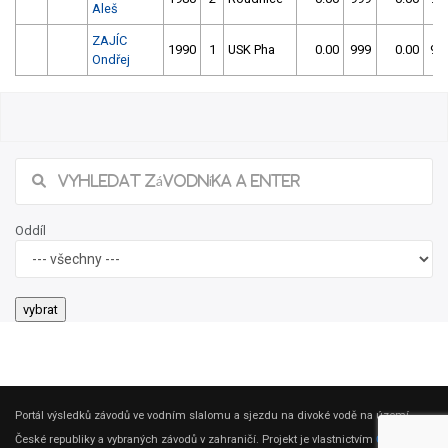
Aleš
ZAJÍC
1990
1
USK Pha
0.00
999
0.00
99
Ondřej
Oddíl
Portál výsledků závodů ve vodním slalomu a sjezdu na divoké vodě na území
České republiky a vybraných závodů v zahraničí. Projekt je vlastnictvím
ČSK DV
.