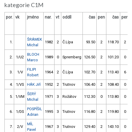
kategorie C1M
por.
vk
jméno
nar.
vt
oddíl
čas
pen
čas
pen
ŠRÁMEK
1.
1982
2
Č.Lípa
93.50
2
118.70
2
Michal
BLOCH
2.
1/U2
1989
0
Spremberg
126.50
2
101.20
0
Marco
FILIPI
3.
1/V
1964
2
Č.Lípa
102.70
2
113.40
6
Robert
4.
1/VS
HÁK Jiří
1952
2
Trutnov
106.40
2
108.40
0
ŠERÝ
5.
1/VM
1971
3
Rožátov
112.30
0
113.80
0
Michal
POSPÍŠIL
6.
1/DS
1995
3
Trutnov
116.80
2
119.80
0
Adrian
MÍL
7.
2/V
1967
3
Trutnov
129.40
2
143.10
0
Pavel