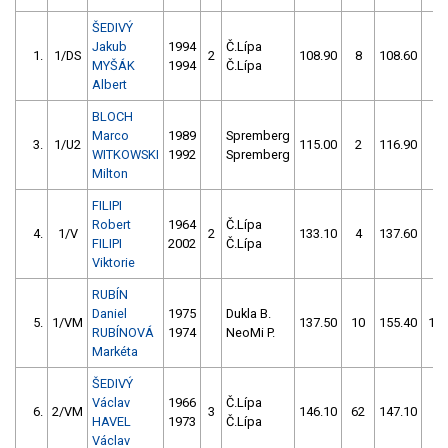
ŠEDIVÝ
Jakub
1994
Č.Lípa
1.
1/DS
2
108.90
8
108.60
2
MYŠÁK
1994
Č.Lípa
Albert
BLOCH
Marco
1989
Spremberg
3.
1/U2
115.00
2
116.90
2
WITKOWSKI
1992
Spremberg
Milton
FILIPI
Robert
1964
Č.Lípa
4.
1/V
2
133.10
4
137.60
6
FILIPI
2002
Č.Lípa
Viktorie
RUBÍN
Daniel
1975
Dukla B.
5.
1/VM
137.50
10
155.40
10
RUBÍNOVÁ
1974
NeoMi P.
Markéta
ŠEDIVÝ
Václav
1966
Č.Lípa
6.
2/VM
3
146.10
62
147.10
6
HAVEL
1973
Č.Lípa
Václav