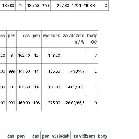
185.80
62
185.60
260
247.80
129.10/108,8
0
čas
pen
čas
pen
výsledek
za vítězem
body
s / %
OČ
.20
8
162.40
12
148.20
7
.00
999
141.50
14
155.50
7.30/4,9
2
.00
8
153.60
14
163.00
14.80/10,0
1
.00
999
169.00
106
275.00
126.80/85,6
0
čas
pen
čas
pen
výsledek
za vítězem
body