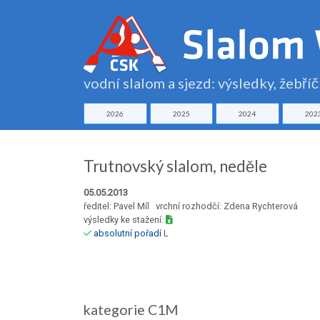
vodní slalom a sjezd: výsledky, žebří
2026
2025
2024
202
Trutnovský slalom, neděle
05.05.2013
ředitel: Pavel Míl vrchní rozhodčí: Zdena Rychterová
výsledky ke stažení:
absolutní pořadí
L
kategorie C1M