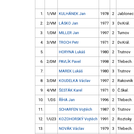
1.
1/VM
KULHÁNEK Jan
1978
2
Jablonec
2.
2/VM
LÁSKO Jan
1977
3
Dv.Král.
3.
1/DM
MILLER Jan
1997
2
Turnov
4.
3/VM
TROCH Petr
1971
2
Dv.Král.
5.
HORYNA Lukáš
1980
2
Trutnov
6.
2/DM
PAVLÍK Pavel
1998
2
Třebech.
7.
MAREK Lukáš
1980
3
Trutnov
8.
3/DM
KOUDELKA Václav
1997
2
Rakovník
9.
4/VM
ŠESTÁK Karel
1971
0
Č.Skal.
10.
1/DS
ŘÍHA Jan
1996
2
Třebech.
11.
SCHARFEN Vojtěch
1987
0
Trutnov
12.
1/U23
KOZOHORSKÝ Vojtěch
1991
2
Roztoky
13.
NOVÁK Václav
1979
3
Třebech.