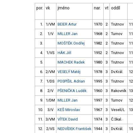
por.
vk
jméno
nar.
vt
oddíl
1.
1/VM
BEIER Artur
1970
2
Trutnov
11
2.
1/V
MILLER Jan
1968
2
Turnov
11
3.
MOŠTĚK Ondřej
1982
2
Trutnov
11
4.
1/VS
HÁK Jiří
1952
2
Trutnov
11
5.
MACHEK Radek
1980
3
Trutnov
11
6.
2/VM
VESELÝ Matěj
1978
3
Dv.Král.
12
7.
1/DS
POSPÍŠIL Adrian
1995
3
Trutnov
12
8.
2/V
PŠENIČKA Luděk
1960
3
Rakovník
13
9.
1/DM
MILLER Jan
1997
3
Turnov
12
10.
3/V
KEŠ Miroslav
1967
3
Veselí/L
13
11.
3/VM
VÍTEK David
1974
3
Č.Skal.
12.
2/VS
NEDVÍDEK František
1944
3
Dv.Král.
15