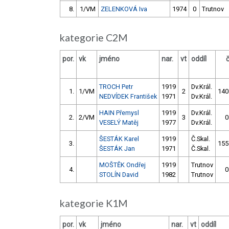
8.
1/VM
ZELENKOVÁ Iva
1974
0
Trutnov
kategorie C2M
por.
vk
jméno
nar.
vt
oddíl
TROCH Petr
1919
Dv.Král.
1.
1/VM
2
140
NEDVÍDEK František
1971
Dv.Král.
HAIN Přemysl
1919
Dv.Král.
2.
2/VM
3
0
VESELÝ Matěj
1977
Dv.Král.
ŠESTÁK Karel
1919
Č.Skal.
3.
155
ŠESTÁK Jan
1971
Č.Skal.
MOŠTĚK Ondřej
1919
Trutnov
4.
0
STOLÍN David
1982
Trutnov
kategorie K1M
por.
vk
jméno
nar.
vt
oddíl