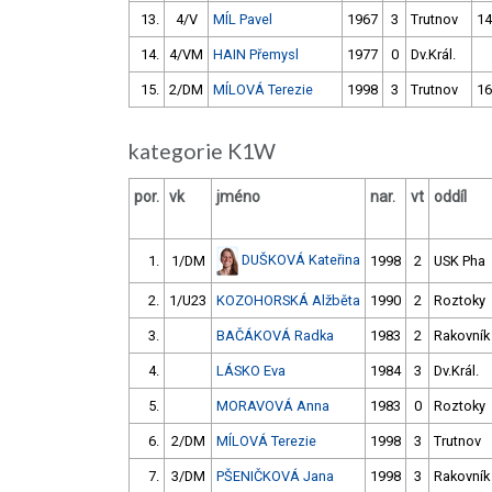
13.
4/V
MÍL Pavel
1967
3
Trutnov
14
14.
4/VM
HAIN Přemysl
1977
0
Dv.Král.
15.
2/DM
MÍLOVÁ Terezie
1998
3
Trutnov
16
kategorie K1W
por.
vk
jméno
nar.
vt
oddíl
DUŠKOVÁ Kateřina
1.
1/DM
1998
2
USK Pha
2.
1/U23
KOZOHORSKÁ Alžběta
1990
2
Roztoky
3.
BAČÁKOVÁ Radka
1983
2
Rakovník
4.
LÁSKO Eva
1984
3
Dv.Král.
5.
MORAVOVÁ Anna
1983
0
Roztoky
6.
2/DM
MÍLOVÁ Terezie
1998
3
Trutnov
7.
3/DM
PŠENIČKOVÁ Jana
1998
3
Rakovník