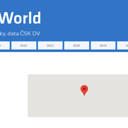
čky, data ČSK DV
3
2022
2021
2020
2019
2