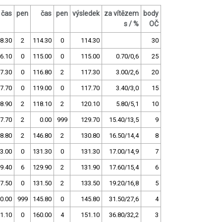
čas
pen
čas
pen
výsledek
za vítězem
body
s / %
OČ
8.30
2
114.30
0
114.30
30
6.10
0
115.00
0
115.00
0.70/0,6
25
7.30
0
116.80
2
117.30
3.00/2,6
20
7.70
0
119.00
0
117.70
3.40/3,0
15
8.90
2
118.10
2
120.10
5.80/5,1
10
7.70
2
0.00
999
129.70
15.40/13,5
9
8.80
2
146.80
2
130.80
16.50/14,4
8
3.00
0
131.30
0
131.30
17.00/14,9
7
9.40
6
129.90
2
131.90
17.60/15,4
6
7.50
0
131.50
2
133.50
19.20/16,8
5
0.00
999
145.80
0
145.80
31.50/27,6
4
1.10
0
160.00
4
151.10
36.80/32,2
3