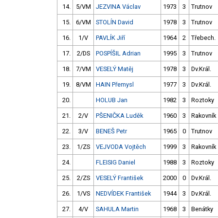
14.
5/VM
JEZVINA Václav
1973
3
Trutnov
15.
6/VM
STOLÍN David
1978
3
Trutnov
16.
1/V
PAVLÍK Jiří
1964
2
Třebech.
17.
2/DS
POSPÍŠIL Adrian
1995
3
Trutnov
18.
7/VM
VESELÝ Matěj
1978
3
Dv.Král.
19.
8/VM
HAIN Přemysl
1977
3
Dv.Král.
20.
HOLUB Jan
1982
3
Roztoky
21.
2/V
PŠENIČKA Luděk
1960
3
Rakovník
22.
3/V
BENEŠ Petr
1965
0
Trutnov
23.
1/ZS
VEJVODA Vojtěch
1999
3
Rakovník
24.
FLEISIG Daniel
1988
3
Roztoky
25.
2/ZS
VESELÝ František
2000
0
Dv.Král.
26.
1/VS
NEDVÍDEK František
1944
3
Dv.Král.
27.
4/V
SAHULA Martin
1968
3
Benátky