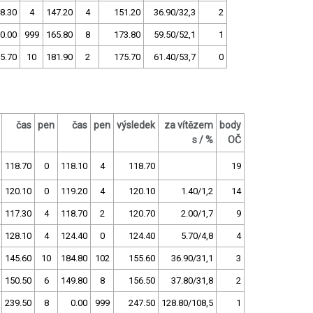
8.30
4
147.20
4
151.20
36.90/32,3
2
0.00
999
165.80
8
173.80
59.50/52,1
1
5.70
10
181.90
2
175.70
61.40/53,7
0
čas
pen
čas
pen
výsledek
za vítězem
body
s / %
OČ
118.70
0
118.10
4
118.70
19
120.10
0
119.20
4
120.10
1.40/1,2
14
117.30
4
118.70
2
120.70
2.00/1,7
9
128.10
4
124.40
0
124.40
5.70/4,8
4
145.60
10
184.80
102
155.60
36.90/31,1
3
150.50
6
149.80
8
156.50
37.80/31,8
2
239.50
8
0.00
999
247.50
128.80/108,5
1