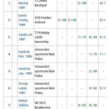
TJ Jiskra
1.
Michal,
-
-
2 /
68
-
4 /
57
Bechyně
1981
David
KVS Hradec
2.
Ondřej,
2 /
68
2 /
68
-
-
5 /
53
Králové
1984
TJ Kralupy,
Vaněk Jiří,
3.
oddíl
-
-
1 /
75
6 /
49
3 /
62
1987
kanoistiky
Univerzitní
Karásek
4.
sportovní klub
-
-
-
1 /
75
1 /
75
Petr, 1986
Praha
Univerzitní
Havlíček
5.
sportovní klub
-
-
-
2 /
68
-
Jan, 1982
Praha
Tomek
Univerzitní
6.
Lukáš,
sportovní klub
-
-
-
3 /
62
2 /
68
1987
Praha
Weber
SK VS Č.
7.
Oldřich,
-
-
3 /
62
9 /
40
-
Budějovice