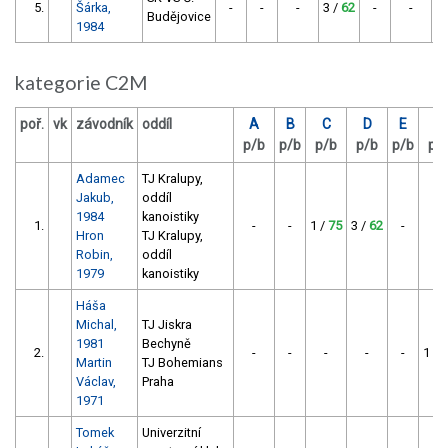
5.
Šárka,
-
-
-
3 /
62
-
-
Budějovice
1984
kategorie C2M
poř.
vk
závodník
oddíl
A
B
C
D
E
F
p/b
p/b
p/b
p/b
p/b
p/
Adamec
TJ Kralupy,
Jakub,
oddíl
1984
kanoistiky
1.
-
-
1 /
75
3 /
62
-
-
Hron
TJ Kralupy,
Robin,
oddíl
1979
kanoistiky
Háša
Michal,
TJ Jiskra
1981
Bechyně
2.
-
-
-
-
-
1 /
7
Martin
TJ Bohemians
Václav,
Praha
1971
Tomek
Univerzitní