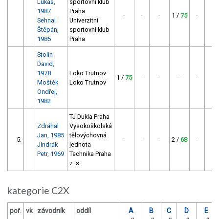
Lukáš,
sportovní klub
1987
Praha
-
-
-
1 /
75
-
-
Sehnal
Univerzitní
Štěpán,
sportovní klub
1985
Praha
Stolín
David,
1978
Loko Trutnov
1 /
75
-
-
-
-
-
Moštěk
Loko Trutnov
Ondřej,
1982
TJ Dukla Praha
Zdráhal
Vysokoškolská
Jan, 1985
tělovýchovná
5.
-
-
-
2 /
68
-
-
Jindrák
jednota
Petr, 1969
Technika Praha
z. s.
kategorie C2X
poř.
vk
závodník
oddíl
A
B
C
D
E