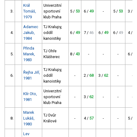
Král
Univerzitní
3.
Tomáš,
sportovní
5 /
53
6 /
49
-
5 /
53
3 /
6
1979
klub Praha
Adamec
TJ Kralupy,
4.
Jakub,
oddíl
6 /
49
7 /
46
6 /
49
6 /
49
4 /
5
1984
kanoistiky
Přinda
TJ Ohře
5.
Marek,
8 /
43
-
-
-
6 /
4
Klášterec
1983
TJ Kralupy,
Řejha Jiří,
6.
oddíl
-
2 /
68
3 /
62
-
-
1981
kanoistiky
Univerzitní
Klír Oto,
sportovní
-
3 /
62
-
-
-
1981
klub Praha
Marek
TJ Dvůr
8.
Lukáš,
-
4 /
57
-
-
5 /
5
Králové
1980
Lev