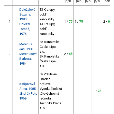
p/b
p/b
p/b
p/b
p/b
Doležalová
TJ Kralupy,
Zuzana,
oddíl
1980
kanoistiky
1.
1 /
75
1 /
75
-
-
2 /
68
Doležal
TJ Kralupy,
Tomáš,
oddíl
1976
kanoistiky
SK Kanoistika
Merenus
Česká Lípa,
Jan, 1983
z.s.
2.
Merenusová
2 /
68
-
-
-
-
SK Kanoistika
Barbora,
Česká Lípa,
1984
z.s.
Sk VS Slávia
Hradec
Kašparová
Králové
Anna, 1985
Vysokoškolská
3.
-
-
-
1 /
75
-
Jindrák Petr,
tělovýchovná
1969
jednota
Technika Praha
z. s.