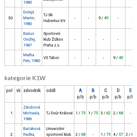
1980
Dolejš
TJ SK
30.
Martin,
-
-
9 /
40
-
-
Hubertus KV
1980
Bašus
Sportovní
Ondřej,
klub Žižkov
-
-
-
-
-
1987
Praha z.s.
Maťha
VS Tábor
-
-
-
9 /
40
-
Petr, 1980
kategorie K1W
poř.
vk
závodník
oddíl
A
B
C
D
E
p/b
p/b
p/b
p/b
p/b
Zárubová
1.
Michaela,
TJ Dvůr Králové
1 /
75
1 /
75
3 /
62
2 /
68
-
1986
Bačáková
Univerzitní
2.
Radka,
sportovní klub
2 /
68
-
1 /
75
4 /
57
2 /
68