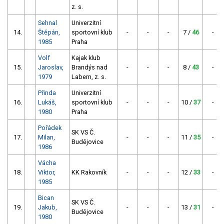
z. s.
Sehnal
Univerzitní
14.
Štěpán,
sportovní klub
-
-
-
7 /
46
-
1985
Praha
Volf
Kajak klub
15.
Jaroslav,
Brandýs nad
-
-
-
8 /
43
-
1979
Labem, z. s.
Přinda
Univerzitní
16.
Lukáš,
sportovní klub
-
-
-
10 /
37
-
1980
Praha
Pořádek
SK VS Č.
17.
Milan,
-
-
-
11 /
35
-
Budějovice
1986
Vácha
18.
Viktor,
KK Rakovník
-
-
-
12 /
33
-
1985
Bican
SK VS Č.
19.
Jakub,
-
-
-
13 /
31
-
Budějovice
1980