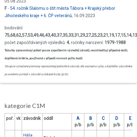
05.08.2023
F
-
54. ročník Slalomu o štít města Tábora + Krajský přebor
Jihočeského kraje + 6. ČP veteránů
, 16.09.2023
bodování:
75,68,62,57,53,49,46,43,40,37,35,33,31,29,27,25,23,21,19,17,15,14,13,
počet započítávaných výsledků:
4
, ročníky narození:
1979-1988
Tabulky zpracovávají pořadí pouze započtením výsledků závodů, nezohledňují případná další,
doplňková kritéria, používaná v případě rovnosti počtu bodů
.
Sloupce označené písmeny reprezentují jednotlivé závody dle seznamu výše, u každého závodníka
je uvedeno pořadí v závodě a získané body (p/b).
kategorie C1M
poř.
vk
závodník
oddíl
A
B
C
D
E
p/b
p/b
p/b
p/b
p/b
Háša