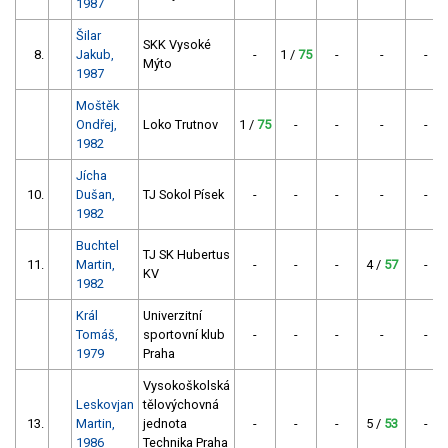
1987
Šilar
SKK Vysoké
8.
Jakub,
-
1 /
75
-
-
-
Mýto
1987
Moštěk
Ondřej,
Loko Trutnov
1 /
75
-
-
-
-
1982
Jícha
10.
Dušan,
TJ Sokol Písek
-
-
-
-
-
1982
Buchtel
TJ SK Hubertus
11.
Martin,
-
-
-
4 /
57
-
KV
1982
Král
Univerzitní
Tomáš,
sportovní klub
-
-
-
-
-
1979
Praha
Vysokoškolská
Leskovjan
tělovýchovná
13.
Martin,
jednota
-
-
-
5 /
53
-
1986
Technika Praha