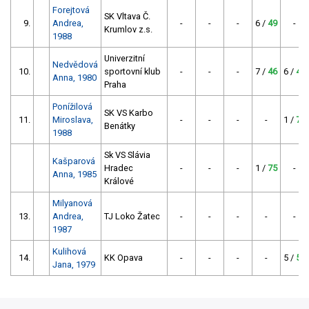
Forejtová
SK Vltava Č.
9.
Andrea,
-
-
-
6 /
49
-
Krumlov z.s.
1988
Univerzitní
Nedvědová
10.
sportovní klub
-
-
-
7 /
46
6 /
49
Anna, 1980
Praha
Ponížilová
SK VS Karbo
11.
Miroslava,
-
-
-
-
1 /
75
Benátky
1988
Sk VS Slávia
Kašparová
Hradec
-
-
-
1 /
75
-
Anna, 1985
Králové
Milyanová
13.
Andrea,
TJ Loko Žatec
-
-
-
-
-
1987
Kulihová
14.
KK Opava
-
-
-
-
5 /
53
Jana, 1979