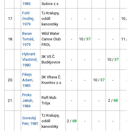
1985
Sušice z.s.
Fohl
TJ Kralupy,
17.
Ondřej,
oddíl
-
-
-
-
10 /
3
1979
kanoistiky
Beran
Wild Water
18.
Tomáš,
Canoe Club
-
10 /
37
-
-
11 /
3
1979
FROL
Hybrant
SK VS Č.
Vlastimil,
-
-
-
10 /
37
-
Budějovice
1980
Fikejs
SK Vltava Č.
20.
Adam,
-
-
10 /
37
-
-
Krumlov z.s.
1985
Proks
Raft klub
21.
Jakub,
-
-
-
2 /
68
-
Trója
1984
TJ Kralupy,
Gorecký
oddíl
2 /
68
-
-
-
-
Petr, 1981
kanoistiky