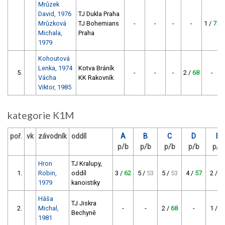
Mrůzek
David, 1976
TJ Dukla Praha
Mrůzková
TJ Bohemians
-
-
-
-
1 /
75
Michala,
Praha
1979
Kohoutová
Lenka, 1974
Kotva Bráník
5.
-
-
-
2 /
68
-
Vácha
KK Rakovník
Viktor, 1985
kategorie K1M
poř.
vk
závodník
oddíl
A
B
C
D
E
p/b
p/b
p/b
p/b
p/b
Hron
TJ Kralupy,
1.
Robin,
oddíl
3 /
62
5 /
53
5 /
53
4 /
57
2 /
6
1979
kanoistiky
Háša
TJ Jiskra
2.
Michal,
-
-
2 /
68
-
1 /
7
Bechyně
1981