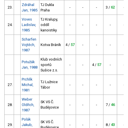
Zdráhal
TJ Dukla
23.
-
-
-
3 /
62
-
Jan, 1985
Praha
Voves
TJ Kralupy,
24.
Ladislav,
oddíl
-
-
-
-
-
1985
kanoistiky
Scharfen
Vojtěch,
Kotva Bráník
4 /
57
-
-
-
-
1987
Klub vodních
Potužák
sportů
-
-
4 /
57
-
-
Jan, 1988
Sušice z.s.
Prchlík
TJ Lužnice
27.
Michal,
-
-
-
-
-
Tábor
1981
Weber
SK VS Č.
28.
Oldřich,
-
-
-
7 /
46
-
Budějovice
1987
Polák
SK VS Č.
29.
Jakub,
-
-
-
8 /
43
-
Budějovice