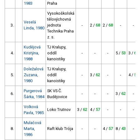
1983
Praha
Vysokoškolská
tělovýchovná
Veselá
3.
jednota
-
2 /
68
2 /
68
-
-
Linda, 1980
Technika Praha
z. s.
Kudějová
TJ Kralupy,
4.
Kristýna,
oddíl
-
-
-
5 /
53
3 /
62
1988
kanoistiky
Doležalová
TJ Kralupy,
5.
Zuzana,
oddíl
-
3 /
62
-
-
4 /
57
1980
kanoistiky
Purgerová
SK VS Č.
6.
-
-
-
3 /
62
-
Šárka, 1984
Budějovice
Volková
Loko Trutnov
3 /
62
4 /
57
-
-
-
Pavla, 1985
Mulačová
8.
Marta,
Raft klub Trója
-
-
4 /
57
8 /
43
-
1986