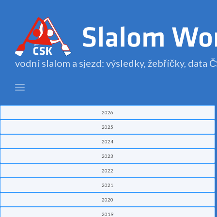
vodní slalom a sjezd: výsledky, žebříčky, data
2026
2025
2024
2023
2022
2021
2020
2019