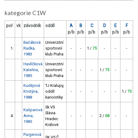
kategorie C1W
poř.
vk
závodník
oddíl
A
B
C
D
E
F
b
p/b
p/b
p/b
p/b
p/b
p/b
c
Bačáková
Univerzitní
1.
Radka,
sportovní
-
-
1 /
75
-
-
-
1983
klub Praha
Havlíčková
Univerzitní
Kateřina,
sportovní
-
-
-
1 /
75
-
-
1985
klub Praha
Kudějová
TJ Kralupy,
Kristýna,
oddíl
-
-
-
-
-
1 /
75
1988
kanoistiky
Sk VS
Kašparová
Slávia
4.
Anna,
-
-
-
2 /
68
-
-
Hradec
1985
Králové
Purgerová
SK VS Č.