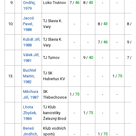
9.
Ondřej,
Loko Trutnov
7 /
46
8 /
43
-
-
-
1979
Jacoš
TJ Slavia K.
10.
Pavel,
-
-
8 /
43
-
8 /
4
Vary
1988
Kubát Jiří,
TJ Slavia K.
-
-
7 /
46
-
9 /
4
1988
Vary
Válek Jiří,
TJ Turnov
-
9 /
40
-
-
7 /
4
1981
Buchtel
TJ SK
13.
Martin,
-
-
-
1 /
75
-
Hubertus KV
1982
Měchura
SK
1 /
75
-
-
-
-
Jiří, 1987
Třebechovice
Lhota
TJ Klub
Zbyšek,
kanoistiky
-
1 /
75
-
-
-
1984
Železný Brod
Beneš
Klub vodních
Jindřich,
sportů
-
-
1 /
75
-
-