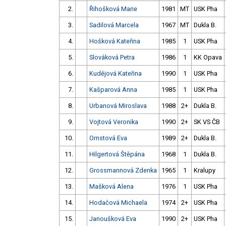
2.
Řihošková Marie
1981
MT
USK Pha
3.
Sadilová Marcela
1967
MT
Dukla B.
4.
Hošková Kateřina
1985
1
USK Pha
5.
Slováková Petra
1986
1
KK Opava
6.
Kudějová Kateřina
1990
1
USK Pha
7.
Kašparová Anna
1985
1
USK Pha
8.
Urbanová Miroslava
1988
2+
Dukla B.
9.
Vojtová Veronika
1990
2+
SK VS ČB
10.
Ornstová Eva
1989
2+
Dukla B.
11.
Hilgertová Štěpána
1968
1
Dukla B.
12.
Grossmannová Zdenka
1965
1
Kralupy
13.
Mašková Alena
1976
1
USK Pha
14.
Hodačová Michaela
1974
2+
USK Pha
15.
Janoušková Eva
1990
2+
USK Pha