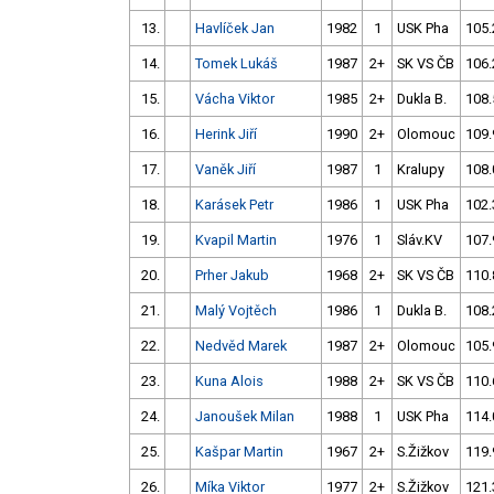
13.
Havlíček Jan
1982
1
USK Pha
105.
14.
Tomek Lukáš
1987
2+
SK VS ČB
106.
15.
Vácha Viktor
1985
2+
Dukla B.
108.
16.
Herink Jiří
1990
2+
Olomouc
109.
17.
Vaněk Jiří
1987
1
Kralupy
108.
18.
Karásek Petr
1986
1
USK Pha
102.
19.
Kvapil Martin
1976
1
Sláv.KV
107.
20.
Prher Jakub
1968
2+
SK VS ČB
110.
21.
Malý Vojtěch
1986
1
Dukla B.
108.
22.
Nedvěd Marek
1987
2+
Olomouc
105.
23.
Kuna Alois
1988
2+
SK VS ČB
110.
24.
Janoušek Milan
1988
1
USK Pha
114.
25.
Kašpar Martin
1967
2+
S.Žižkov
119.
26.
Míka Viktor
1977
2+
S.Žižkov
121.