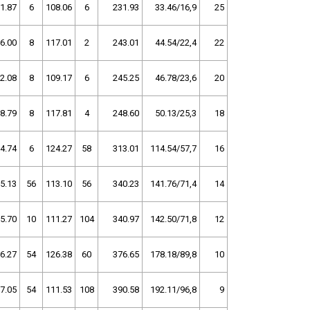
1.87
6
108.06
6
231.93
33.46/16,9
25
6.00
8
117.01
2
243.01
44.54/22,4
22
2.08
8
109.17
6
245.25
46.78/23,6
20
8.79
8
117.81
4
248.60
50.13/25,3
18
4.74
6
124.27
58
313.01
114.54/57,7
16
5.13
56
113.10
56
340.23
141.76/71,4
14
5.70
10
111.27
104
340.97
142.50/71,8
12
6.27
54
126.38
60
376.65
178.18/89,8
10
7.05
54
111.53
108
390.58
192.11/96,8
9