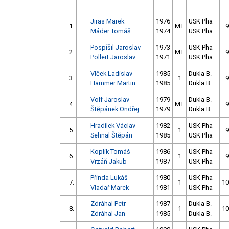
Jiras Marek
1976
USK Pha
1.
MT
9
Máder Tomáš
1974
USK Pha
Pospíšil Jaroslav
1973
USK Pha
2.
MT
9
Pollert Jaroslav
1971
USK Pha
Vlček Ladislav
1985
Dukla B.
3.
1
9
Hammer Martin
1985
Dukla B.
Volf Jaroslav
1979
Dukla B.
4.
MT
9
Štěpánek Ondřej
1979
Dukla B.
Hradílek Václav
1982
USK Pha
5.
1
9
Sehnal Štěpán
1985
USK Pha
Koplík Tomáš
1986
USK Pha
6.
1
9
Vrzáň Jakub
1987
USK Pha
Přinda Lukáš
1980
USK Pha
7.
1
10
Vladař Marek
1981
USK Pha
Zdráhal Petr
1987
Dukla B.
8.
1
10
Zdráhal Jan
1985
Dukla B.