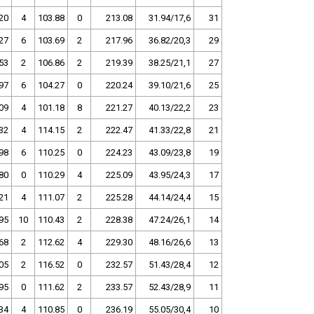
20
4
103.88
0
213.08
31.94/17,6
31
27
6
103.69
2
217.96
36.82/20,3
29
53
2
106.86
2
219.39
38.25/21,1
27
97
6
104.27
0
220.24
39.10/21,6
25
09
4
101.18
8
221.27
40.13/22,2
23
32
4
114.15
2
222.47
41.33/22,8
21
98
6
110.25
0
224.23
43.09/23,8
19
80
0
110.29
4
225.09
43.95/24,3
17
21
4
111.07
2
225.28
44.14/24,4
15
95
10
110.43
2
228.38
47.24/26,1
14
68
2
112.62
4
229.30
48.16/26,6
13
05
2
116.52
0
232.57
51.43/28,4
12
95
0
111.62
2
233.57
52.43/28,9
11
34
4
110.85
0
236.19
55.05/30,4
10