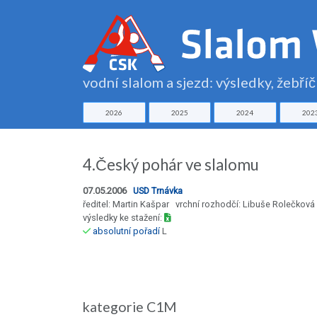
vodní slalom a sjezd: výsledky, žebří
2026
2025
2024
202
4.Český pohár ve slalomu
07.05.2006
USD Trnávka
ředitel: Martin Kašpar vrchní rozhodčí: Libuše Rolečková
výsledky ke stažení:
absolutní pořadí
L
kategorie C1M