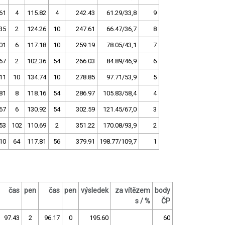
61
4
115.82
4
242.43
61.29/33,8
9
35
2
124.26
10
247.61
66.47/36,7
8
01
6
117.18
10
259.19
78.05/43,1
7
67
2
102.36
54
266.03
84.89/46,9
6
11
10
134.74
10
278.85
97.71/53,9
5
81
8
118.16
54
286.97
105.83/58,4
4
67
6
130.92
54
302.59
121.45/67,0
3
53
102
110.69
2
351.22
170.08/93,9
2
10
64
117.81
56
379.91
198.77/109,7
1
čas
pen
čas
pen
výsledek
za vítězem
body
s / %
ČP
97.43
2
96.17
0
195.60
60