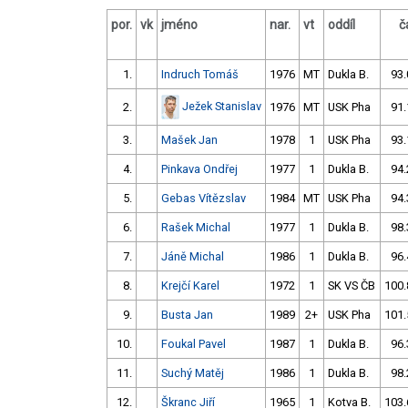
por.
vk
jméno
nar.
vt
oddíl
č
1.
Indruch Tomáš
1976
MT
Dukla B.
93.
Ježek Stanislav
2.
1976
MT
USK Pha
91.
3.
Mašek Jan
1978
1
USK Pha
93.
4.
Pinkava Ondřej
1977
1
Dukla B.
94.
5.
Gebas Vítězslav
1984
MT
USK Pha
94.
6.
Rašek Michal
1977
1
Dukla B.
98.
7.
Jáně Michal
1986
1
Dukla B.
96.
8.
Krejčí Karel
1972
1
SK VS ČB
100.
9.
Busta Jan
1989
2+
USK Pha
101.
10.
Foukal Pavel
1987
1
Dukla B.
96.
11.
Suchý Matěj
1986
1
Dukla B.
98.
12.
Škranc Jiří
1965
1
Kotva B.
103.