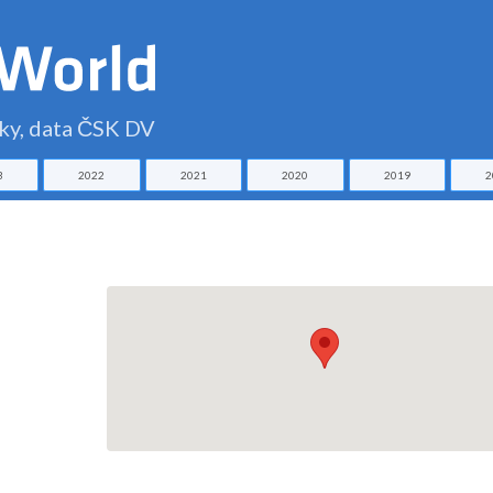
čky, data ČSK DV
3
2022
2021
2020
2019
2