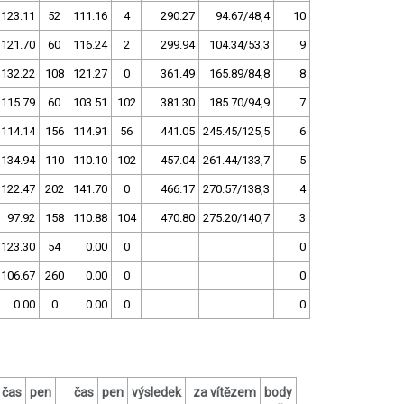
123.11
52
111.16
4
290.27
94.67/48,4
10
121.70
60
116.24
2
299.94
104.34/53,3
9
132.22
108
121.27
0
361.49
165.89/84,8
8
115.79
60
103.51
102
381.30
185.70/94,9
7
114.14
156
114.91
56
441.05
245.45/125,5
6
134.94
110
110.10
102
457.04
261.44/133,7
5
122.47
202
141.70
0
466.17
270.57/138,3
4
97.92
158
110.88
104
470.80
275.20/140,7
3
123.30
54
0.00
0
0
106.67
260
0.00
0
0
0.00
0
0.00
0
0
čas
pen
čas
pen
výsledek
za vítězem
body