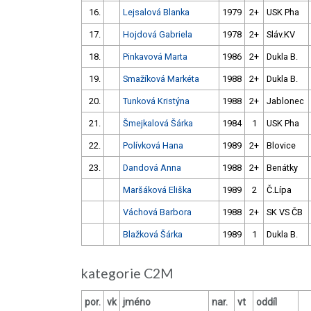
16.
Lejsalová Blanka
1979
2+
USK Pha
17.
Hojdová Gabriela
1978
2+
Sláv.KV
18.
Pinkavová Marta
1986
2+
Dukla B.
19.
Smažíková Markéta
1988
2+
Dukla B.
20.
Tunková Kristýna
1988
2+
Jablonec
21.
Šmejkalová Šárka
1984
1
USK Pha
22.
Polívková Hana
1989
2+
Blovice
23.
Dandová Anna
1988
2+
Benátky
Maršáková Eliška
1989
2
Č.Lípa
Váchová Barbora
1988
2+
SK VS ČB
Blažková Šárka
1989
1
Dukla B.
kategorie C2M
por.
vk
jméno
nar.
vt
oddíl