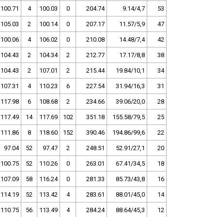
100.71
4
100.03
0
204.74
9.14/4,7
53
105.03
2
100.14
0
207.17
11.57/5,9
47
100.06
4
106.02
0
210.08
14.48/7,4
42
104.43
2
104.34
2
212.77
17.17/8,8
38
104.43
2
107.01
2
215.44
19.84/10,1
34
107.31
4
110.23
6
227.54
31.94/16,3
31
117.98
6
108.68
2
234.66
39.06/20,0
28
117.49
14
117.69
102
351.18
155.58/79,5
25
111.86
8
118.60
152
390.46
194.86/99,6
22
97.04
52
97.47
2
248.51
52.91/27,1
20
100.75
52
110.26
0
263.01
67.41/34,5
18
107.09
58
116.24
0
281.33
85.73/43,8
16
114.19
52
113.42
4
283.61
88.01/45,0
14
110.75
56
113.49
4
284.24
88.64/45,3
12