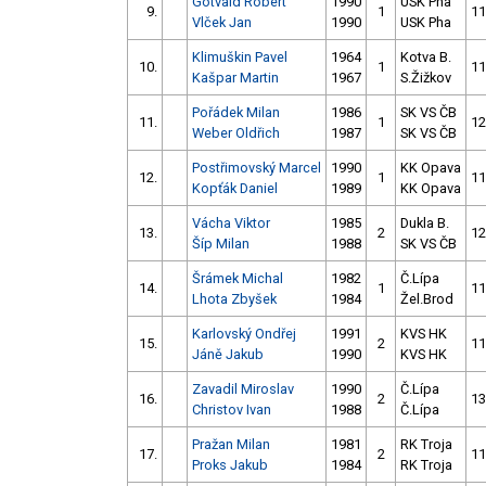
Gotvald Robert
1990
USK Pha
9.
1
11
Vlček Jan
1990
USK Pha
Klimuškin Pavel
1964
Kotva B.
10.
1
11
Kašpar Martin
1967
S.Žižkov
Pořádek Milan
1986
SK VS ČB
11.
1
12
Weber Oldřich
1987
SK VS ČB
Postřimovský Marcel
1990
KK Opava
12.
1
11
Kopťák Daniel
1989
KK Opava
Vácha Viktor
1985
Dukla B.
13.
2
12
Šíp Milan
1988
SK VS ČB
Šrámek Michal
1982
Č.Lípa
14.
1
11
Lhota Zbyšek
1984
Žel.Brod
Karlovský Ondřej
1991
KVS HK
15.
2
11
Jáně Jakub
1990
KVS HK
Zavadil Miroslav
1990
Č.Lípa
16.
2
13
Christov Ivan
1988
Č.Lípa
Pražan Milan
1981
RK Troja
17.
2
11
Proks Jakub
1984
RK Troja