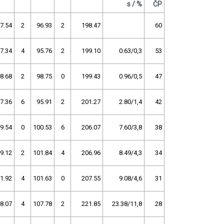
s / %
ČP
7.54
2
96.93
2
198.47
60
7.34
4
95.76
2
199.10
0.63/0,3
53
8.68
2
98.75
0
199.43
0.96/0,5
47
7.36
6
95.91
2
201.27
2.80/1,4
42
9.54
0
100.53
6
206.07
7.60/3,8
38
9.12
2
101.84
4
206.96
8.49/4,3
34
1.92
4
101.63
0
207.55
9.08/4,6
31
8.07
4
107.78
2
221.85
23.38/11,8
28