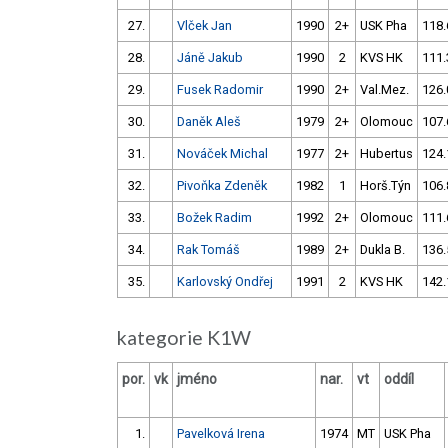
27.
Vlček Jan
1990
2+
USK Pha
118.
28.
Jáně Jakub
1990
2
KVS HK
111.
29.
Fusek Radomir
1990
2+
Val.Mez.
126.
30.
Daněk Aleš
1979
2+
Olomouc
107.
31.
Nováček Michal
1977
2+
Hubertus
124.
32.
Pivoňka Zdeněk
1982
1
Horš.Týn
106.
33.
Božek Radim
1992
2+
Olomouc
111.
34.
Rak Tomáš
1989
2+
Dukla B.
136.
35.
Karlovský Ondřej
1991
2
KVS HK
142.
kategorie K1W
por.
vk
jméno
nar.
vt
oddíl
1.
Pavelková Irena
1974
MT
USK Pha