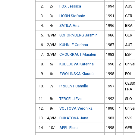
2.
2/
FOX Jessica
1994
AUS
3.
3/
HORN Stefanie
1991
GER
4.
4/
SATILA Ana
1996
BRA
5.
1/VM
SCHORNBERG Jasmin
1986
GER
6.
2/VM
KUHNLE Corinna
1987
AUT
7.
3/VM
CHOURRAUT Maialen
1983
ESP
8.
5/
KUDEJOVA Katerina
1990
2
Univer
9.
6/
ZWOLINSKA Klaudia
1998
POL
CESS
10.
7/
PRIGENT Camille
1997
FRA
11.
8/
TERCELJ Eva
1992
SLO
12.
9/
VOJTOVA Veronika
1990
1
Univer
13.
4/VM
DUKATOVA Jana
1983
SVK
14.
10/
APEL Elena
1998
GER