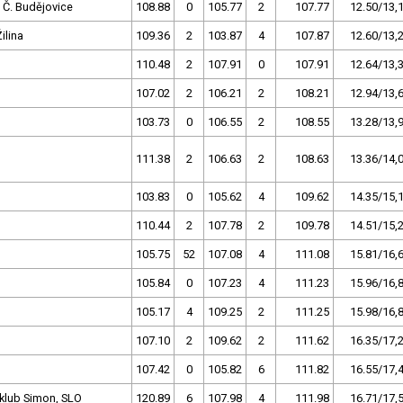
 Č. Budějovice
108.88
0
105.77
2
107.77
12.50/13,
ilina
109.36
2
103.87
4
107.87
12.60/13,
110.48
2
107.91
0
107.91
12.64/13,
107.02
2
106.21
2
108.21
12.94/13,
103.73
0
106.55
2
108.55
13.28/13,
111.38
2
106.63
2
108.63
13.36/14,
103.83
0
105.62
4
109.62
14.35/15,
110.44
2
107.78
2
109.78
14.51/15,
105.75
52
107.08
4
111.08
15.81/16,
105.84
0
107.23
4
111.23
15.96/16,
105.17
4
109.25
2
111.25
15.98/16,
107.10
2
109.62
2
111.62
16.35/17,
107.42
0
105.82
6
111.82
16.55/17,
klub Simon, SLO
120.89
6
107.98
4
111.98
16.71/17,