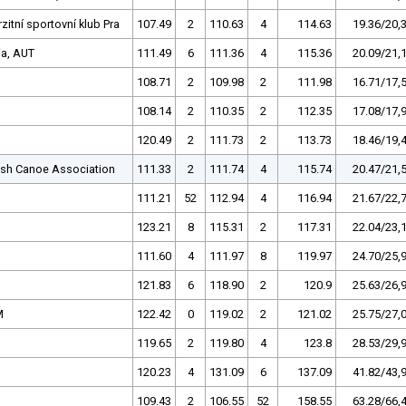
zitní sportovní klub Pra
107.49
2
110.63
4
114.63
19.36/20,
ia, AUT
111.49
6
111.36
4
115.36
20.09/21,
108.71
2
109.98
2
111.98
16.71/17,
108.14
2
110.35
2
112.35
17.08/17,
120.49
2
111.73
2
113.73
18.46/19,
ish Canoe Association
111.33
2
111.74
4
115.74
20.47/21,
111.21
52
112.94
4
116.94
21.67/22,
123.21
8
115.31
2
117.31
22.04/23,
111.60
4
111.97
8
119.97
24.70/25,
121.83
6
118.90
2
120.9
25.63/26,
M
122.42
0
119.02
2
121.02
25.75/27,
119.65
2
119.80
4
123.8
28.53/29,
120.23
4
131.09
6
137.09
41.82/43,
109.43
2
106.55
52
158.55
63.28/66,