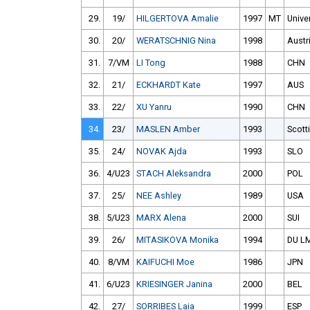
29.
19/
HILGERTOVA Amalie
1997
MT
Univer
30.
20/
WERATSCHNIG Nina
1998
Austr
31.
7/VM
LI Tong
1988
CHN
32.
21/
ECKHARDT Kate
1997
AUS
33.
22/
XU Yanru
1990
CHN
34.
23/
MASLEN Amber
1993
Scott
35.
24/
NOVAK Ajda
1993
SLO
36.
4/U23
STACH Aleksandra
2000
POL
37.
25/
NEE Ashley
1989
USA
38.
5/U23
MARX Alena
2000
SUI
39.
26/
MITASIKOVA Monika
1994
DU L
40.
8/VM
KAIFUCHI Moe
1986
JPN
41.
6/U23
KRIESINGER Janina
2000
BEL
42.
27/
SORRIBES Laia
1999
ESP