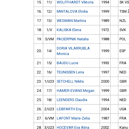
15.
11/
WOLFFHARDT Viktoria
1994
SK VS
16.
12/
MINTALOVA Eliska
1999
TSM Ž
17.
13/
WEGMAN Martina
1989
NZL
18.
1/V
KALISKA Elena
1972
SVK
19.
5/VM
PACIERPNIK Natalia
1988
POL
DORIA VILARRUBLA
20.
14/
1999
ESP
Monica
21.
15/
BAUDU Lucie
1993
FRA
22.
16/
TEUNISSEN Lena
1997
NED
23.
1/U23
SETCHELL Nikita
2000
GBR
24.
17/
HAMER-EVANS Megan
1999
GBR
25.
18/
LEENDERS Claudia
1994
NED
26.
2/U23
LEIBFARTH Evy
2004
USA
27.
6/VM
LAFONT Marie-Zelia
1987
FRA
28.
3/U23
HOCEVAR Eva Alina
2002
Kanu 