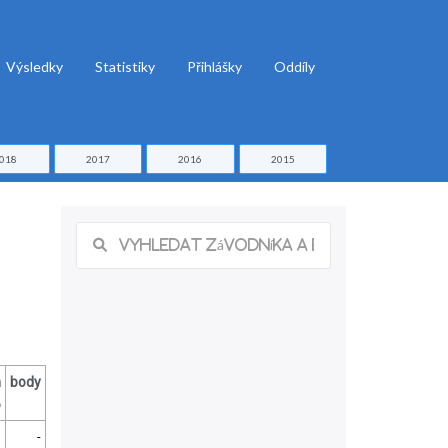
Výsledky
Statistiky
Přihlášky
Oddíly
018
2017
2016
2015
m
body
%
-