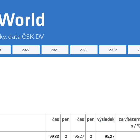
čky, data ČSK DV
3
2022
2021
2020
2019
2
čas
pen
čas
pen
výsledek
za vítěze
s / 
99.33
0
95.27
0
95.27