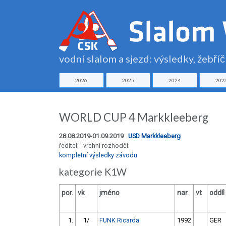
vodní slalom a sjezd: výsledky, žebří
2026
2025
2024
202
WORLD CUP 4 Markkleeberg
28.08.2019-01.09.2019
USD Markkleeberg
ředitel: vrchní rozhodčí:
kompletní výsledky závodu
kategorie K1W
por.
vk
jméno
nar.
vt
oddíl
1.
1/
FUNK Ricarda
1992
GER