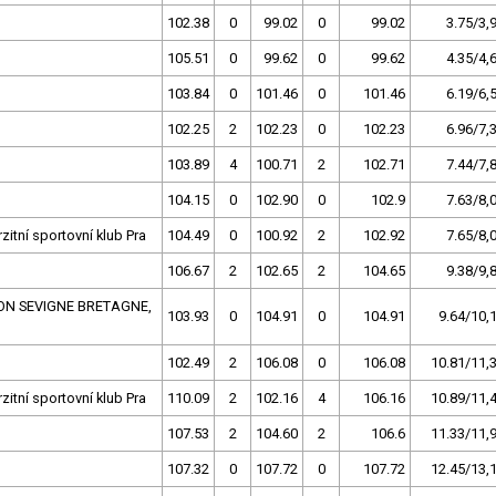
102.38
0
99.02
0
99.02
3.75/3,
105.51
0
99.62
0
99.62
4.35/4,
103.84
0
101.46
0
101.46
6.19/6,
102.25
2
102.23
0
102.23
6.96/7,
103.89
4
100.71
2
102.71
7.44/7,
104.15
0
102.90
0
102.9
7.63/8,
zitní sportovní klub Pra
104.49
0
100.92
2
102.92
7.65/8,
106.67
2
102.65
2
104.65
9.38/9,
ON SEVIGNE BRETAGNE,
103.93
0
104.91
0
104.91
9.64/10,
102.49
2
106.08
0
106.08
10.81/11,
zitní sportovní klub Pra
110.09
2
102.16
4
106.16
10.89/11,
107.53
2
104.60
2
106.6
11.33/11,
107.32
0
107.72
0
107.72
12.45/13,