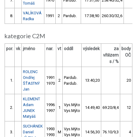
7.
1970
Pardub.
17:37,00
258.40/32,4
4
Tomáš
VALÍKOVÁ
8.
1991
2
Pardub.
17:38,90
260.30/32,6
0
Radka
kategorie C2M
por.
vk
jméno
nar.
vt
oddíl
výsledek
za
body
vítězem
OČ
s / %
ROLENC
Ondřej
1991
Pardub.
1.
2
13:40,20
20
ŠŤASTNÝ
1970
Pardub.
Jan
KLEMENT
Adam
1996
Vys.Mýto
2.
1
14:49,40
69.20/8,4
12
JUNEK
1997
Vys.Mýto
Matyáš
SUCHÁNEK
1993
Vys.Mýto
3.
Daniel
M
14:56,30
76.10/9,3
4
1993
Vys.Mýto