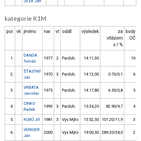
JÍLEK Jan
kategorie K1M
por.
vk
jméno
nar.
vt
oddíl
výsledek
za
body
vítězem
OČ
s / %
DANDA
1.
1977
2
Pardub.
14:11,30
10
Tomáš
ŠŤASTNÝ
2.
1970
3
Pardub.
14:12,00
0.70/0,1
6
Jan
VRBATA
3.
1975
Pardub.
14:17,80
6.50/0,8
5
Jaroslav
CINKO
4.
1993
3
Pardub.
15:34,20
82.90/9,7
4
Radek
5.
KUBŮ Jiří
1981
3
Vys.Mýto
15:52,50
101.20/11,9
3
VENIGER
6.
2000
Vys.Mýto
19:00,50
289.20/34,0
2
Jan