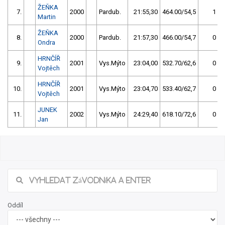
ŽEŇKA
7.
2000
Pardub.
21:55,30
464.00/54,5
1
Martin
ŽEŇKA
8.
2000
Pardub.
21:57,30
466.00/54,7
0
Ondra
HRNČÍŘ
9.
2001
Vys.Mýto
23:04,00
532.70/62,6
0
Vojtěch
HRNČÍŘ
10.
2001
Vys.Mýto
23:04,70
533.40/62,7
0
Vojtěch
JUNEK
11.
2002
Vys.Mýto
24:29,40
618.10/72,6
0
Jan
Oddíl