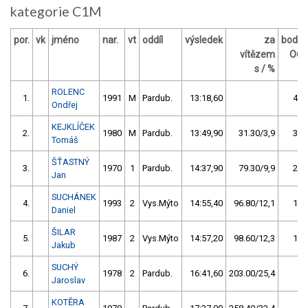
kategorie C1M
por.
vk
jméno
nar.
vt
oddíl
výsledek
za
body
vítězem
OČ
s / %
ROLENC
1.
1991
M
Pardub.
13:18,60
40
Ondřej
KEJKLÍČEK
2.
1980
M
Pardub.
13:49,90
31.30/3,9
32
Tomáš
ŠŤASTNÝ
3.
1970
1
Pardub.
14:37,90
79.30/9,9
24
Jan
SUCHÁNEK
4.
1993
2
Vys.Mýto
14:55,40
96.80/12,1
16
Daniel
ŠILAR
5.
1987
2
Vys.Mýto
14:57,20
98.60/12,3
12
Jakub
SUCHÝ
6.
1978
2
Pardub.
16:41,60
203.00/25,4
8
Jaroslav
KOTĚRA