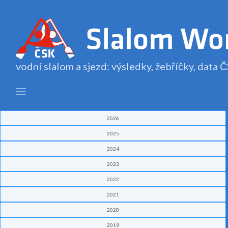
vodní slalom a sjezd: výsledky, žebříčky, data
2026
2025
2024
2023
2022
2021
2020
2019