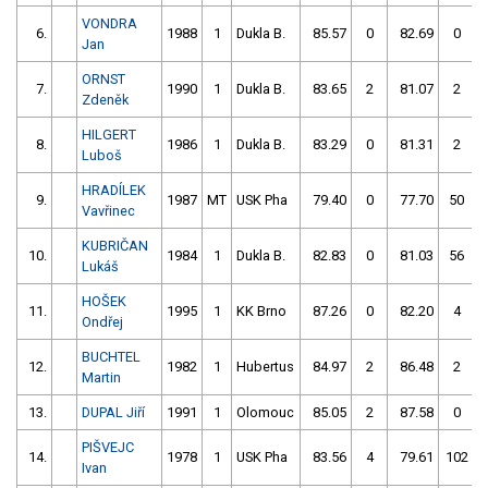
VONDRA
6.
1988
1
Dukla B.
85.57
0
82.69
0
Jan
ORNST
7.
1990
1
Dukla B.
83.65
2
81.07
2
Zdeněk
HILGERT
8.
1986
1
Dukla B.
83.29
0
81.31
2
Luboš
HRADÍLEK
9.
1987
MT
USK Pha
79.40
0
77.70
50
Vavřinec
KUBRIČAN
10.
1984
1
Dukla B.
82.83
0
81.03
56
Lukáš
HOŠEK
11.
1995
1
KK Brno
87.26
0
82.20
4
Ondřej
BUCHTEL
12.
1982
1
Hubertus
84.97
2
86.48
2
Martin
13.
DUPAL Jiří
1991
1
Olomouc
85.05
2
87.58
0
PIŠVEJC
14.
1978
1
USK Pha
83.56
4
79.61
102
Ivan