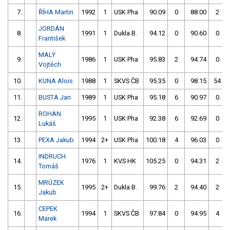
7.
ŘÍHA Martin
1992
1
USK Pha
90.09
0
88.00
2
JORDÁN
8.
1991
1
Dukla B.
94.12
0
90.60
0
František
MALÝ
9.
1986
1
USK Pha
95.83
2
94.74
0
Vojtěch
10.
KUNA Alois
1988
1
SKVS ČB
95.35
0
98.15
54
11.
BUSTA Jan
1989
1
USK Pha
95.18
6
90.97
0
ROHAN
12.
1995
1
USK Pha
92.38
6
92.69
0
Lukáš
13.
PEXA Jakub
1994
2+
USK Pha
100.18
4
96.03
0
INDRUCH
14.
1976
1
KVS HK
105.25
0
94.31
2
Tomáš
MRÚZEK
15.
1995
2+
Dukla B.
99.76
2
94.40
2
Jakub
CEPEK
16.
1994
1
SKVS ČB
97.84
0
94.95
4
Marek