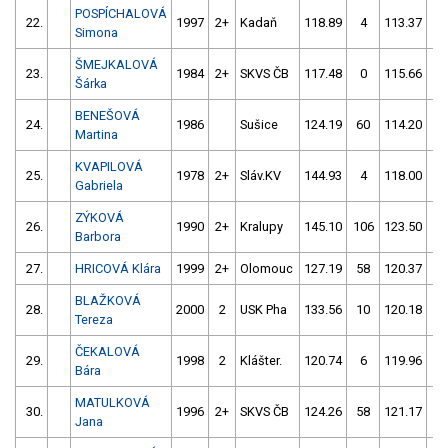
POSPÍCHALOVÁ
22.
1997
2+
Kadaň
118.89
4
113.37
2
Simona
ŠMEJKALOVÁ
23.
1984
2+
SKVS ČB
117.48
0
115.66
6
Šárka
BENEŠOVÁ
24.
1986
Sušice
124.19
60
114.20
4
Martina
KVAPILOVÁ
25.
1978
2+
Sláv.KV
144.93
4
118.00
2
Gabriela
ZÝKOVÁ
26.
1990
2+
Kralupy
145.10
106
123.50
0
Barbora
27.
HRICOVÁ Klára
1999
2+
Olomouc
127.19
58
120.37
4
BLAŽKOVÁ
28.
2000
2
USK Pha
133.56
10
120.18
6
Tereza
ČEKALOVÁ
29.
1998
2
Klášter.
120.74
6
119.96
5
Bára
MATULKOVÁ
30.
1996
2+
SKVS ČB
124.26
58
121.17
6
Jana