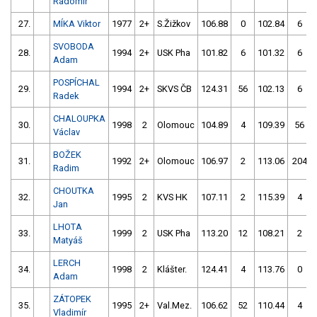
Radomír
27.
MÍKA Viktor
1977
2+
S.Žižkov
106.88
0
102.84
6
SVOBODA
28.
1994
2+
USK Pha
101.82
6
101.32
6
Adam
POSPÍCHAL
29.
1994
2+
SKVS ČB
124.31
56
102.13
6
Radek
CHALOUPKA
30.
1998
2
Olomouc
104.89
4
109.39
56
Václav
BOŽEK
31.
1992
2+
Olomouc
106.97
2
113.06
204
Radim
CHOUTKA
32.
1995
2
KVS HK
107.11
2
115.39
4
Jan
LHOTA
33.
1999
2
USK Pha
113.20
12
108.21
2
Matyáš
LERCH
34.
1998
2
Klášter.
124.41
4
113.76
0
Adam
ZÁTOPEK
35.
1995
2+
Val.Mez.
106.62
52
110.44
4
Vladimír