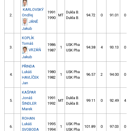
KARLOVSKÝ
1991
Dukla B.
2.
Ondřej
MT
94.72
0
91.01
0
1990
Dukla B.
JÁNĚ
Jakub
KOPLÍK
Tomáš
1986
USK Pha
3.
1
94.38
4
93.13
0
VRZÁŇ
1987
USK Pha
Jakub
PŘINDA
Lukáš
1980
USK Pha
4.
1
96.57
2
94.00
0
HAVLÍČEK
1982
USK Pha
Jan
KAŠPAR
Jonáš
1991
Dukla B.
5.
MT
99.11
0
92.49
4
ŠINDLER
1992
Dukla B.
Marek
ROHAN
Lukáš
1995
USK Pha
6.
1
101.89
0
97.03
0
SVOBODA
1994
USK Pha