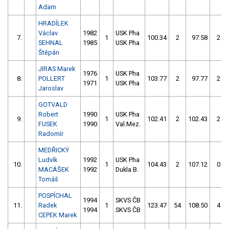
Adam
HRADÍLEK
Václav
1982
USK Pha
7.
1
100.34
2
97.58
2
SEHNAL
1985
USK Pha
Štěpán
JIRAS Marek
1976
USK Pha
8.
POLLERT
1
103.77
2
97.77
2
1971
USK Pha
Jaroslav
GOTVALD
Robert
1990
USK Pha
9.
1
102.41
2
102.43
2
FUSEK
1990
Val.Mez.
Radomír
MEDŘICKÝ
Ludvík
1992
USK Pha
10.
1
104.43
2
107.12
0
MACÁŠEK
1992
Dukla B.
Tomáš
POSPÍCHAL
1994
SKVS ČB
11.
Radek
1
123.47
54
108.50
4
1994
SKVS ČB
CEPEK Marek