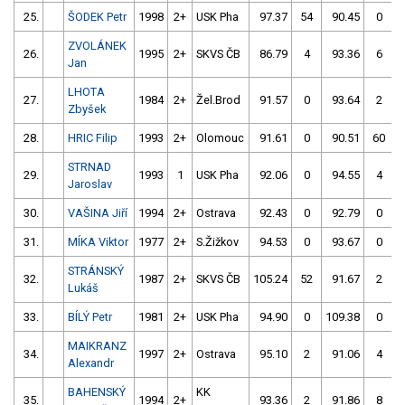
25.
ŠODEK Petr
1998
2+
USK Pha
97.37
54
90.45
0
ZVOLÁNEK
26.
1995
2+
SKVS ČB
86.79
4
93.36
6
Jan
LHOTA
27.
1984
2+
Žel.Brod
91.57
0
93.64
2
Zbyšek
28.
HRIC Filip
1993
2+
Olomouc
91.61
0
90.51
60
STRNAD
29.
1993
1
USK Pha
92.06
0
94.55
4
Jaroslav
30.
VAŠINA Jiří
1994
2+
Ostrava
92.43
0
92.79
0
31.
MÍKA Viktor
1977
2+
S.Žižkov
94.53
0
93.67
0
STRÁNSKÝ
32.
1987
2+
SKVS ČB
105.24
52
91.67
2
Lukáš
33.
BÍLÝ Petr
1981
2+
USK Pha
94.90
0
109.38
0
MAIKRANZ
34.
1997
2+
Ostrava
95.10
2
91.06
4
Alexandr
BAHENSKÝ
KK
35.
1994
2+
93.36
2
91.86
8