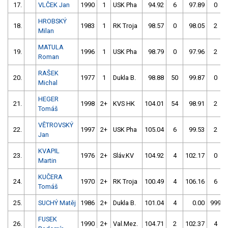
17.
VLČEK Jan
1990
1
USK Pha
94.92
6
97.89
0
HROBSKÝ
18.
1983
1
RK Troja
98.57
0
98.05
2
Milan
MATULA
19.
1996
1
USK Pha
98.79
0
97.96
2
Roman
RAŠEK
20.
1977
1
Dukla B.
98.88
50
99.87
0
Michal
HEGER
21.
1998
2+
KVS HK
104.01
54
98.91
2
Tomáš
VĚTROVSKÝ
22.
1997
2+
USK Pha
105.04
6
99.53
2
Jan
KVAPIL
23.
1976
2+
Sláv.KV
104.92
4
102.17
0
Martin
KUČERA
24.
1970
2+
RK Troja
100.49
4
106.16
6
Tomáš
25.
SUCHÝ Matěj
1986
2+
Dukla B.
101.04
4
0.00
999
FUSEK
26.
1990
2+
Val.Mez.
104.71
2
102.37
4