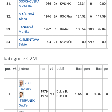
OSOCHOVSKÁ
31.
1986
2+
KVS HK
122.31
8
0.00
99
Michaela
MAŠKOVÁ
32.
1976
2+
USK Pha
124.52
6
117.59
5
Alena
JANČOVÁ
33.
1992
1
Dukla B.
108.54
100
99.84
5
Monika
KLEMENTOVÁ
34.
1994
2+
SKVS ČB
0.00
999
0.00
99
Sylvie
kategorie C2M
por.
vk
jméno
nar.
vt
oddíl
čas
pen
čas
pen
VOLF
Jaroslav
1979
Dukla B.
1.
MT
90.55
0
89.02
0
1979
Dukla B.
ŠTĚPÁNEK
Ondřej