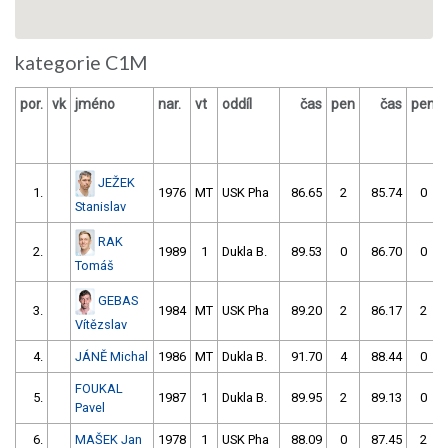
kategorie C1M
por.
vk
jméno
nar.
vt
oddíl
čas
pen
čas
pen
JEŽEK
1.
1976
MT
USK Pha
86.65
2
85.74
0
Stanislav
RAK
2.
1989
1
Dukla B.
89.53
0
86.70
0
Tomáš
GEBAS
3.
1984
MT
USK Pha
89.20
2
86.17
2
Vítězslav
4.
JÁNĚ Michal
1986
MT
Dukla B.
91.70
4
88.44
0
FOUKAL
5.
1987
1
Dukla B.
89.95
2
89.13
0
Pavel
6.
MAŠEK Jan
1978
1
USK Pha
88.09
0
87.45
2