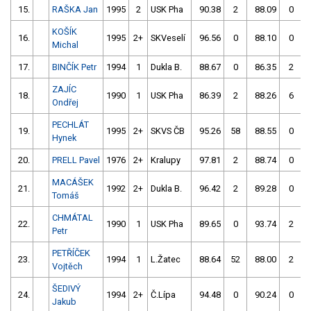
15.
RAŠKA Jan
1995
2
USK Pha
90.38
2
88.09
0
KOŠÍK
16.
1995
2+
SKVeselí
96.56
0
88.10
0
Michal
17.
BINČÍK Petr
1994
1
Dukla B.
88.67
0
86.35
2
ZAJÍC
18.
1990
1
USK Pha
86.39
2
88.26
6
Ondřej
PECHLÁT
19.
1995
2+
SKVS ČB
95.26
58
88.55
0
Hynek
20.
PRELL Pavel
1976
2+
Kralupy
97.81
2
88.74
0
MACÁŠEK
21.
1992
2+
Dukla B.
96.42
2
89.28
0
Tomáš
CHMÁTAL
22.
1990
1
USK Pha
89.65
0
93.74
2
Petr
PETŘÍČEK
23.
1994
1
L.Žatec
88.64
52
88.00
2
Vojtěch
ŠEDIVÝ
24.
1994
2+
Č.Lípa
94.48
0
90.24
0
Jakub