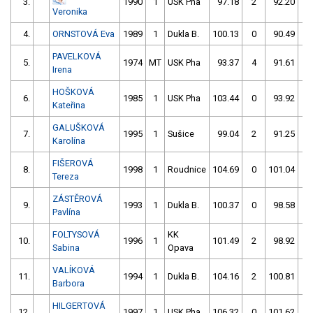
3.
1990
1
USK Pha
97.18
2
92.20
0
Veronika
4.
ORNSTOVÁ Eva
1989
1
Dukla B.
100.13
0
90.49
2
PAVELKOVÁ
5.
1974
MT
USK Pha
93.37
4
91.61
2
Irena
HOŠKOVÁ
6.
1985
1
USK Pha
103.44
0
93.92
0
Kateřina
GALUŠKOVÁ
7.
1995
1
Sušice
99.04
2
91.25
4
Karolína
FIŠEROVÁ
8.
1998
1
Roudnice
104.69
0
101.04
0
Tereza
ZÁSTĚROVÁ
9.
1993
1
Dukla B.
100.37
0
98.58
4
Pavlína
FOLTYSOVÁ
KK
10.
1996
1
101.49
2
98.92
4
Sabina
Opava
VALÍKOVÁ
11.
1994
1
Dukla B.
104.16
2
100.81
2
Barbora
HILGERTOVÁ
12.
1997
1
USK Pha
106.32
0
101.62
5