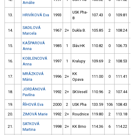
Amálie
USK Pha-
13.
HRIVÍKOVÁ Eva
1993
107.43
0
109.81
0
8
SADILOVÁ
14.
1967
2+
Dukla B.
105.85
2
108.24
0
Marcela
KAŠPAROVÁ
15.
1985
1
Sláv.HK
110.82
0
106.73
2
Anna
KOBLENCOVÁ
16.
1997
1
Kralupy
109.69
2
108.53
2
Anna
MRÁZKOVÁ
KK
17.
1996
2+
111.00
0
111.41
2
Mária
Opava
JORDÁNOVÁ
18.
1992
2+
SKVeselí
110.96
2
107.44
4
Pavlína
19.
ŘÍHOVÁ Eva
2000
2
USK Pha
133.59
106
108.43
4
20.
ZIMOVÁ Marie
1992
2+
Roudnice
119.80
2
113.18
0
SATKOVÁ
21.
1998
2+
KK Brno
114.36
6
114.22
0
Martina