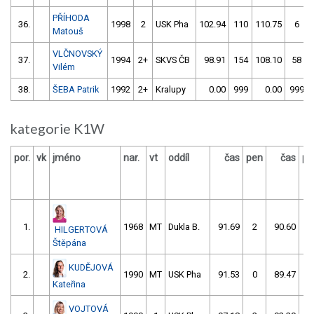
PŘÍHODA
36.
1998
2
USK Pha
102.94
110
110.75
6
Matouš
VLČNOVSKÝ
37.
1994
2+
SKVS ČB
98.91
154
108.10
58
Vilém
38.
ŠEBA Patrik
1992
2+
Kralupy
0.00
999
0.00
999
kategorie K1W
por.
vk
jméno
nar.
vt
oddíl
čas
pen
čas
pe
1.
1968
MT
Dukla B.
91.69
2
90.60
0
HILGERTOVÁ
Štěpána
KUDĚJOVÁ
2.
1990
MT
USK Pha
91.53
0
89.47
2
Kateřina
VOJTOVÁ