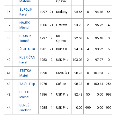
Matouš
Opava
ŠUPOLÍK
36.
1997
2+
Kralupy
95.66
0
94.48
56
Pavel
HÁJEK
37.
1986
2+
Ostrava
93.70
2
95.72
4
Michal
ROUSEK
KK
38.
1997
2
92.53
6
96.48
0
Tomáš
Opava
39.
ŘEJHA Jiří
1981
2+
Dukla B.
94.34
4
90.92
6
KUBRIČAN
40.
1983
2
USK Pha
103.02
2
97.97
0
Pavel
ŠTĚTKA
41.
1996
SKVS ČB
98.23
0
103.83
2
Matěj
42.
TAIŠL Filip
1976
Sušice
98.23
8
100.44
254
BUCHTEL
43.
1986
1
USK Pha
82.48
50
0.00
999
Michal
BENEŠ
44.
1985
1
USK Pha
0.00
999
0.00
999
Jindřich