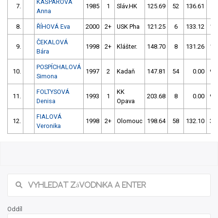
KAŠPAROVÁ
7.
1985
1
Sláv.HK
125.69
52
136.61
52
Anna
8.
ŘÍHOVÁ Eva
2000
2+
USK Pha
121.25
6
133.12
10
ČEKALOVÁ
9.
1998
2+
Klášter.
148.70
8
131.26
10
Bára
POSPÍCHALOVÁ
10.
1997
2
Kadaň
147.81
54
0.00
99
Simona
FOLTYSOVÁ
KK
11.
1993
1
203.68
8
0.00
99
Denisa
Opava
FIALOVÁ
12.
1998
2+
Olomouc
198.64
58
132.10
30
Veronika
Oddíl