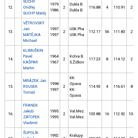
SUCHÝ
1979
Dukla B.
12.
Ondřej
2
116.88
4
110.91
2
1986
Dukla B.
SUCHÝ Matěj
VĚTROVSKÝ
Jan
1997
USK Pha
13.
2
112.17
56
111.83
2
MATĚJKA
1997
USK Pha
Michael
KLIMUŠKIN
Pavel
1964
Kotva B.
14.
2
117.23
8
114.12
2
KAŠPAR
1967
S.Žižkov
Martin
KK
MRÁZEK Jan
1998
Opava
15.
ROUSEK
2
114.93
4
116.61
8
1997
KK
Tomáš
Opava
FRANEK
Jakub
1995
Val.Mez.
16.
2
103.88
16
112.92
104
ZÁTOPEK
1995
Val.Mez.
Vladimír
ŠUPOLÍK
1992
Kralupy