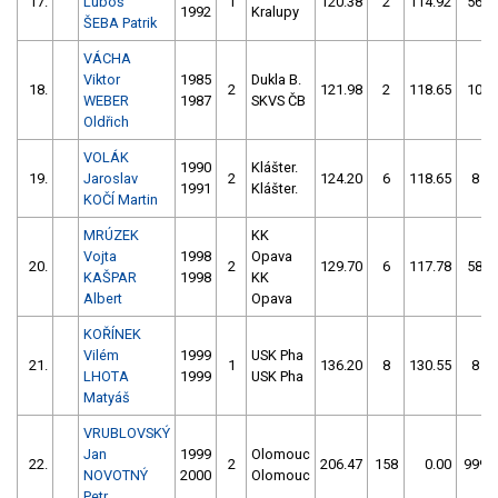
17.
Luboš
1
120.38
2
114.92
56
1992
Kralupy
ŠEBA Patrik
VÁCHA
Viktor
1985
Dukla B.
18.
2
121.98
2
118.65
10
WEBER
1987
SKVS ČB
Oldřich
VOLÁK
1990
Klášter.
19.
Jaroslav
2
124.20
6
118.65
8
1991
Klášter.
KOČÍ Martin
MRÚZEK
KK
Vojta
1998
Opava
20.
2
129.70
6
117.78
58
KAŠPAR
1998
KK
Albert
Opava
KOŘÍNEK
Vilém
1999
USK Pha
21.
1
136.20
8
130.55
8
LHOTA
1999
USK Pha
Matyáš
VRUBLOVSKÝ
Jan
1999
Olomouc
22.
2
206.47
158
0.00
999
NOVOTNÝ
2000
Olomouc
Petr