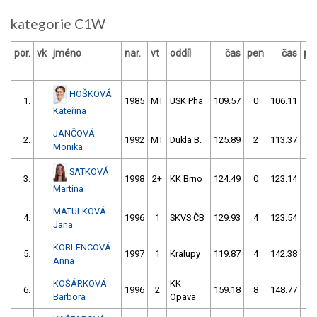
kategorie C1W
por.
vk
jméno
nar.
vt
oddíl
čas
pen
čas
pe
HOŠKOVÁ
1.
1985
MT
USK Pha
109.57
0
106.11
2
Kateřina
JANČOVÁ
2.
1992
MT
Dukla B.
125.89
2
113.37
4
Monika
SATKOVÁ
3.
1998
2+
KK Brno
124.49
0
123.14
0
Martina
MATULKOVÁ
4.
1996
1
SKVS ČB
129.93
4
123.54
8
Jana
KOBLENCOVÁ
5.
1997
1
Kralupy
119.87
4
142.38
8
Anna
KOŠÁRKOVÁ
KK
6.
1996
2
159.18
8
148.77
4
Barbora
Opava