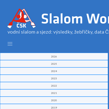
vodní slalom a sjezd: výsledky, žebříčky, data
2026
2025
2024
2023
2022
2021
2020
2019