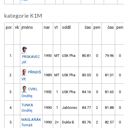
kategorie K1M
por.
vk
jméno
nar.
vt
oddíl
čas
pen
čas
pen
v
1.
1993
MT
USK Pha
80.81
0
79.96
0
PRSKAVEC
Jiří
PŘINDIŠ
2.
1989
MT
USK Pha
83.05
0
81.01
0
Vít
CVIKL
3.
1992
1
USK Pha
84.16
0
81.63
0
Ondřej
TUNKA
4.
1990
1
Jablonec
84.77
2
81.88
0
Ondřej
MASLAŇÁK
5.
1990
2+
Dukla B.
83.76
2
82.57
0
Tomáš