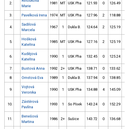
Řihošková
2.
1981
MT
USK Pha
121.93
0
126.49
0
Marie
3.
Pavelková Irena
1974
MT
USK Pha
127.96
2
118.88
0
Sadilová
4.
1967
1
Dukla B.
124.64
2
125.19
2
Marcela
Hošková
5.
1985
MT
USK Pha
127.16
2
125.19
0
Kateřina
Kudějová
6.
1990
1
USK Pha
132.45
0
125.24
0
Kateřina
7.
Bustová Anna
1992
2+
USK Pha
138.71
0
133.62
2
8.
Ornstová Eva
1989
1
Dukla B.
137.94
0
138.85
4
Vojtová
9.
1990
1
USK Pha
134.88
4
145.09
50
Veronika
Zástěrová
10.
1993
1
So Písek
143.24
0
152.29
54
Pavlína
Benešová
11.
1986
2+
Sušice
143.72
0
136.68
0
Martina