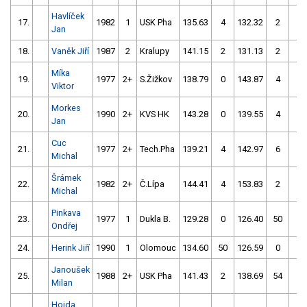
Havlíček
17.
1982
1
USK Pha
135.63
4
132.32
2
Jan
18.
Vaněk Jiří
1987
2
Kralupy
141.15
2
131.13
2
Míka
19.
1977
2+
S.Žižkov
138.79
0
143.87
4
Viktor
Morkes
20.
1990
2+
KVS HK
143.28
0
139.55
4
Jan
Cuc
21.
1977
2+
Tech.Pha
139.21
4
142.97
6
Michal
Šrámek
22.
1982
2+
Č.Lípa
144.41
4
153.83
2
Michal
Pinkava
23.
1977
1
Dukla B.
129.28
0
126.40
50
Ondřej
24.
Herink Jiří
1990
1
Olomouc
134.60
50
126.59
0
Janoušek
25.
1988
2+
USK Pha
141.43
2
138.69
54
Milan
Hojda