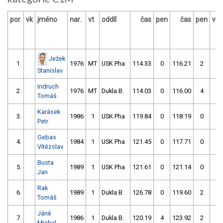
por.
vk
jméno
nar.
vt
oddíl
čas
pen
čas
pen
výs
Ježek
1.
1976
MT
USK Pha
114.33
0
116.21
2
Stanislav
Indruch
2.
1976
MT
Dukla B.
114.03
0
116.00
4
Tomáš
Karásek
3.
1986
1
USK Pha
119.84
0
118.19
0
Petr
Gebas
4.
1984
1
USK Pha
121.45
0
117.71
0
Vítězslav
Busta
5.
1989
1
USK Pha
121.61
0
121.14
0
Jan
Rak
6.
1989
1
Dukla B.
126.78
0
119.60
2
Tomáš
Jáně
7.
1986
1
Dukla B.
120.19
4
123.92
2
Michal