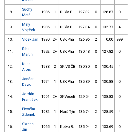
Suchý
8.
1986
1
Dukla B.
127.32
0
126.67
0
Matěj
Malý
9.
1986
1
Dukla B.
127.34
0
132.77
4
Vojtěch
10.
Vlček Jan
1990
2+
USK Pha
126.96
2
0.00
999
1
Říha
11.
1992
2+
USK Pha
130.48
0
127.82
0
Martin
Kuna
12.
1988
2
SK VS ČB
130.30
0
130.45
4
Alois
Jančar
13.
1974
1
USK Pha
135.89
0
130.88
0
David
Jordán
14.
1991
2+
SKVeselí
129.54
2
138.83
0
František
Pivoňka
15.
1982
1
Horš.Týn
136.74
2
128.59
4
Zdeněk
Škranc
16.
1965
1
Kotva B.
135.94
2
133.69
0
Jiří