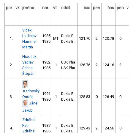
por.
vk
jméno
nar.
vt
oddíl
čas
pen
čas
pen
výs
Vlček
Ladislav
1985
Dukla B.
1.
MT
121.70
2
120.78
0
Hammer
1985
Dukla B.
Martin
Hradílek
Václav
1982
USK Pha
2.
1
126.76
2
124.16
2
Sehnal
1985
USK Pha
Štěpán
Karlovský
1991
Dukla B.
3.
Ondřej
1
128.83
0
126.49
0
1990
Dukla B.
Jáně
Jakub
Zdráhal
Petr
1987
Dukla B.
4.
1
129.43
2
124.56
0
Zdráhal
1985
Dukla B.