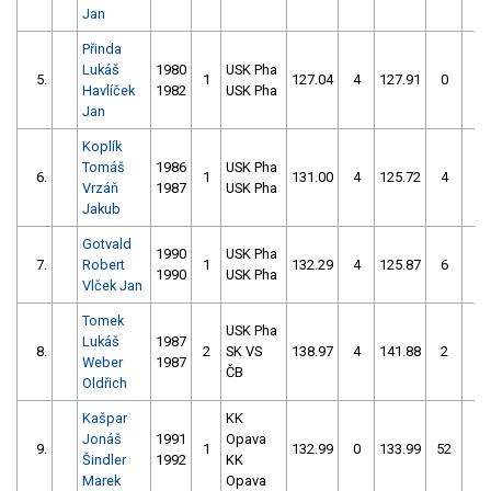
Jan
Přinda
Lukáš
1980
USK Pha
5.
1
127.04
4
127.91
0
Havlíček
1982
USK Pha
Jan
Koplík
Tomáš
1986
USK Pha
6.
1
131.00
4
125.72
4
Vrzáň
1987
USK Pha
Jakub
Gotvald
1990
USK Pha
7.
Robert
1
132.29
4
125.87
6
1990
USK Pha
Vlček Jan
Tomek
USK Pha
Lukáš
1987
8.
2
SK VS
138.97
4
141.88
2
Weber
1987
ČB
Oldřich
Kašpar
KK
Jonáš
1991
Opava
9.
1
132.99
0
133.99
52
Šindler
1992
KK
Marek
Opava