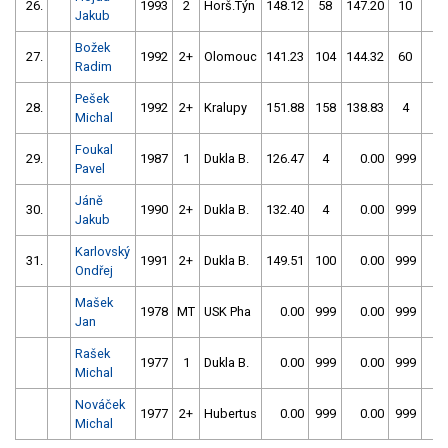
26.
1993
2
Horš.Týn
148.12
58
147.20
10
Jakub
Božek
27.
1992
2+
Olomouc
141.23
104
144.32
60
Radim
Pešek
28.
1992
2+
Kralupy
151.88
158
138.83
4
Michal
Foukal
29.
1987
1
Dukla B.
126.47
4
0.00
999
1
Pavel
Jáně
30.
1990
2+
Dukla B.
132.40
4
0.00
999
1
Jakub
Karlovský
31.
1991
2+
Dukla B.
149.51
100
0.00
999
1
Ondřej
Mašek
1978
MT
USK Pha
0.00
999
0.00
999
1
Jan
Rašek
1977
1
Dukla B.
0.00
999
0.00
999
1
Michal
Nováček
1977
2+
Hubertus
0.00
999
0.00
999
1
Michal