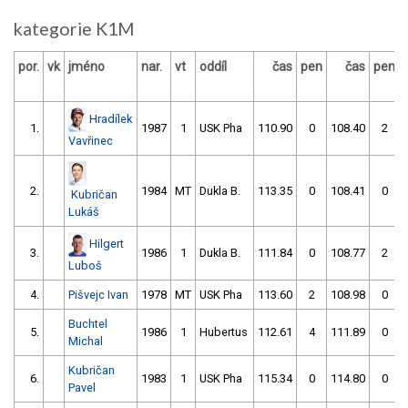
kategorie K1M
por.
vk
jméno
nar.
vt
oddíl
čas
pen
čas
pen
Hradílek
1.
1987
1
USK Pha
110.90
0
108.40
2
Vavřinec
2.
1984
MT
Dukla B.
113.35
0
108.41
0
Kubričan
Lukáš
Hilgert
3.
1986
1
Dukla B.
111.84
0
108.77
2
Luboš
4.
Pišvejc Ivan
1978
MT
USK Pha
113.60
2
108.98
0
Buchtel
5.
1986
1
Hubertus
112.61
4
111.89
0
Michal
Kubričan
6.
1983
1
USK Pha
115.34
0
114.80
0
Pavel