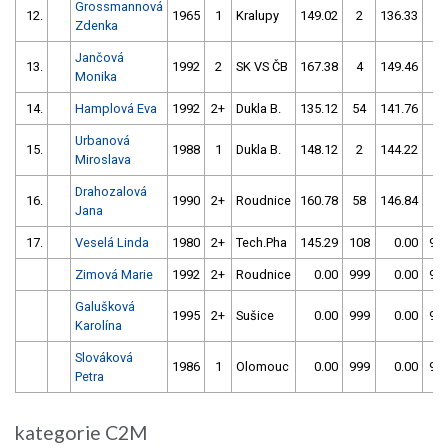
Grossmannová
12.
1965
1
Kralupy
149.02
2
136.33
0
Zdenka
Jančová
13.
1992
2
SK VS ČB
167.38
4
149.46
4
Monika
14.
Hamplová Eva
1992
2+
Dukla B.
135.12
54
141.76
0
Urbanová
15.
1988
1
Dukla B.
148.12
2
144.22
54
Miroslava
Drahozalová
16.
1990
2+
Roudnice
160.78
58
146.84
6
Jana
17.
Veselá Linda
1980
2+
Tech.Pha
145.29
108
0.00
99
Zimová Marie
1992
2+
Roudnice
0.00
999
0.00
99
Galušková
1995
2+
Sušice
0.00
999
0.00
99
Karolína
Slováková
1986
1
Olomouc
0.00
999
0.00
99
Petra
kategorie C2M