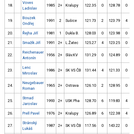
Voves
18.
1985
2+
Kralupy
122.35
0
128.78
0
Ladislav
Bouzek
19.
1991
2
Sušice
121.73
2
123.79
4
Ondřej
20.
Řejha Jiří
1981
1
Dukla B.
128.03
0
123.98
0
21.
Smažík Jiří
1991
2+
L.Žatec
125.27
4
123.25
0
Reichenauer
22.
1956
2+
Sláv.KV
131.29
0
124.89
0
Antonín
Lenc
23.
1986
2+
SK VS ČB
131.44
4
121.33
0
Miroslav
Neugebauer
24.
1965
2+
Ostrava
126.10
2
128.95
0
Roman
Strnad
25.
1993
2+
USK Pha
128.70
6
119.83
4
Jaroslav
26.
Prell Pavel
1976
2+
Kralupy
126.89
6
122.38
4
Stránský
27.
1987
2+
SK VS ČB
117.56
0
143.22
0
Lukáš