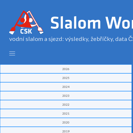
vodní slalom a sjezd: výsledky, žebříčky, data
2026
2025
2024
2023
2022
2021
2020
2019