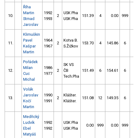
Říha
Martin
1992
USK Pha
10.
2
151.39
4
0.00
999
1
Strnad
1993
USK Pha
Jaroslav
Klimuškin
Pavel
1964
Kotva B.
11.
2
153.70
4
145.86
6
Kašpar
1967
S.Žižkov
Martin
Pořádek
SK VS
Milan
1986
12.
2
ČB
151.49
6
154.61
6
Cuc
1977
Tech.Pha
Michal
Volák
Jaroslav
1990
Klášter.
13.
2
151.08
12
149.35
6
Kočí
1991
Klášter.
Martin
Medřický
Ludvík
1992
USK Pha
0.00
999
0.00
999
1
Ebel
1992
USK Pha
Matyáš