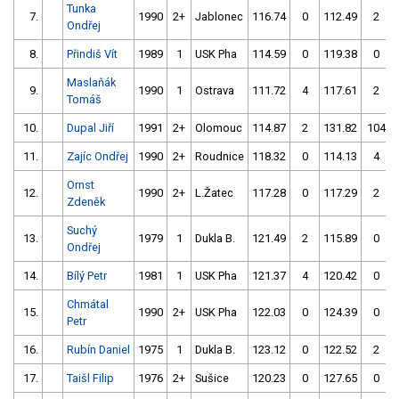
Tunka
7.
1990
2+
Jablonec
116.74
0
112.49
2
Ondřej
8.
Přindiš Vít
1989
1
USK Pha
114.59
0
119.38
0
Maslaňák
9.
1990
1
Ostrava
111.72
4
117.61
2
Tomáš
10.
Dupal Jiří
1991
2+
Olomouc
114.87
2
131.82
104
11.
Zajíc Ondřej
1990
2+
Roudnice
118.32
0
114.13
4
Ornst
12.
1990
2+
L.Žatec
117.28
0
117.29
2
Zdeněk
Suchý
13.
1979
1
Dukla B.
121.49
2
115.89
0
Ondřej
14.
Bílý Petr
1981
1
USK Pha
121.37
4
120.42
0
Chmátal
15.
1990
2+
USK Pha
122.03
0
124.39
0
Petr
16.
Rubín Daniel
1975
1
Dukla B.
123.12
0
122.52
2
17.
Taišl Filip
1976
2+
Sušice
120.23
0
127.65
0