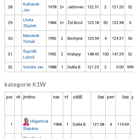
Kulhánek
28.
1978
2+
Jablonec
122.51
2
121.20
52
Jan
Lhota
29.
1984
2+
Žel.Brod
125.18
50
123.38
0
Zbyšek
Macášek
30.
1992
2
Bechyně
120.59
4
124.37
56
Tomáš
Šupolík
31.
1992
2
Kralupy
148.45
100
147.29
52
Luboš
32.
Vondra Jan
1988
1
Dukla B.
121.25
2
0.00
999
kategorie K1W
por.
vk
jméno
nar.
vt
oddíl
čas
pen
čas
pe
Hilgertová
1.
1968
1
Dukla B.
121.08
4
119.69
2
Štěpána