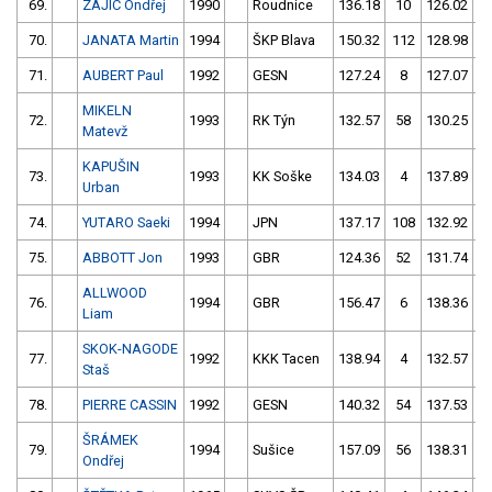
69.
ZAJÍC Ondřej
1990
Roudnice
136.18
10
126.02
70.
JANATA Martin
1994
ŠKP Blava
150.32
112
128.98
71.
AUBERT Paul
1992
GESN
127.24
8
127.07
1
MIKELN
72.
1993
RK Týn
132.57
58
130.25
Matevž
KAPUŠIN
73.
1993
KK Soške
134.03
4
137.89
Urban
74.
YUTARO Saeki
1994
JPN
137.17
108
132.92
75.
ABBOTT Jon
1993
GBR
124.36
52
131.74
ALLWOOD
76.
1994
GBR
156.47
6
138.36
Liam
SKOK-NAGODE
77.
1992
KKK Tacen
138.94
4
132.57
1
Staš
78.
PIERRE CASSIN
1992
GESN
140.32
54
137.53
ŠRÁMEK
79.
1994
Sušice
157.09
56
138.31
Ondřej