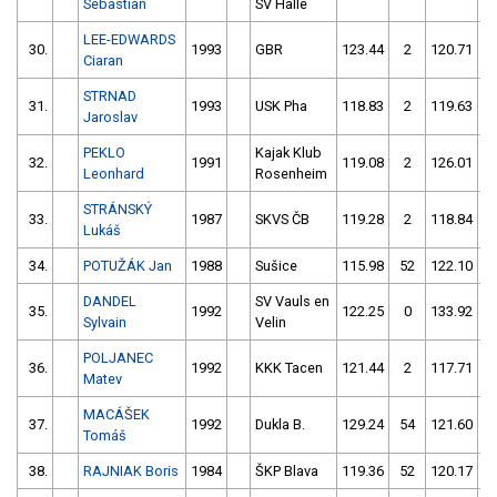
Sebastian
SV Halle
LEE-EDWARDS
30.
1993
GBR
123.44
2
120.71
Ciaran
STRNAD
31.
1993
USK Pha
118.83
2
119.63
Jaroslav
PEKLO
Kajak Klub
32.
1991
119.08
2
126.01
1
Leonhard
Rosenheim
STRÁNSKÝ
33.
1987
SKVS ČB
119.28
2
118.84
Lukáš
34.
POTUŽÁK Jan
1988
Sušice
115.98
52
122.10
DANDEL
SV Vauls en
35.
1992
122.25
0
133.92
1
Sylvain
Velin
POLJANEC
36.
1992
KKK Tacen
121.44
2
117.71
1
Matev
MACÁŠEK
37.
1992
Dukla B.
129.24
54
121.60
Tomáš
38.
RAJNIAK Boris
1984
ŠKP Blava
119.36
52
120.17