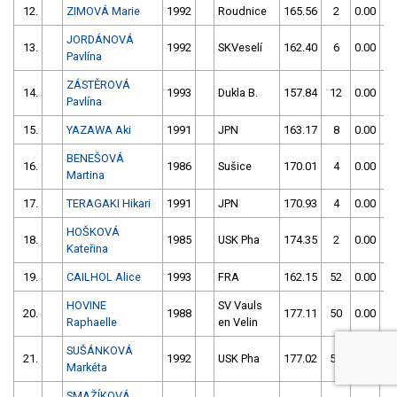
12.
ZIMOVÁ Marie
1992
Roudnice
165.56
2
0.00
JORDÁNOVÁ
13.
1992
SKVeselí
162.40
6
0.00
Pavlína
ZÁSTĚROVÁ
14.
1993
Dukla B.
157.84
12
0.00
Pavlína
15.
YAZAWA Aki
1991
JPN
163.17
8
0.00
BENEŠOVÁ
16.
1986
Sušice
170.01
4
0.00
Martina
17.
TERAGAKI Hikari
1991
JPN
170.93
4
0.00
HOŠKOVÁ
18.
1985
USK Pha
174.35
2
0.00
Kateřina
19.
CAILHOL Alice
1993
FRA
162.15
52
0.00
HOVINE
SV Vauls
20.
1988
177.11
50
0.00
Raphaelle
en Velin
SUŠÁNKOVÁ
21.
1992
USK Pha
177.02
52
0.00
Markéta
SMAŽÍKOVÁ