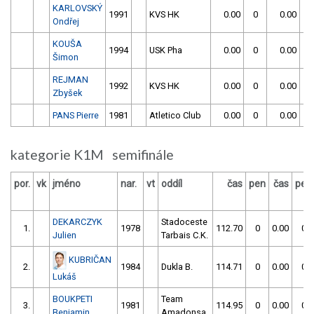
KARLOVSKÝ
1991
KVS HK
0.00
0
0.00
0
Ondřej
KOUŠA
1994
USK Pha
0.00
0
0.00
0
Šimon
REJMAN
1992
KVS HK
0.00
0
0.00
0
Zbyšek
PANS Pierre
1981
Atletico Club
0.00
0
0.00
0
kategorie K1M semifinále
por.
vk
jméno
nar.
vt
oddíl
čas
pen
čas
pen
DEKARCZYK
Stadoceste
1.
1978
112.70
0
0.00
0
Julien
Tarbais C.K.
KUBRIČAN
2.
1984
Dukla B.
114.71
0
0.00
0
Lukáš
BOUKPETI
Team
3.
1981
114.95
0
0.00
0
Benjamin
Amadonsa