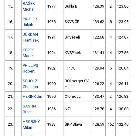
RAŠEK
15.
1977
Dukla B.
128.39
2
123.86
2
Michal
PRUHER
16.
1968
SKVS ČB
139.62
8
123.95
2
Jakub
JORDÁN
17.
1991
SKVeselí
122.68
4
124.87
2
František
CEPEK
18.
1994
KVSPísek
131.41
4
127.86
0
Marek
PHILLIPS
19.
1982
HP CC
129.94
6
128.04
0
Robert
SCHOLZ
BÖllberger SV
20.
1990
126.22
4
126.11
2
Christian
Halle
21.
HERINK Jiří
1990
Olomouc
130.47
2
126.83
5
BASTIN
22.
1986
NZL
128.78
4
138.88
4
Brent
HROBSKÝ
23.
1983
ŠKP Blava
128.59
152
132.40
2
Milan