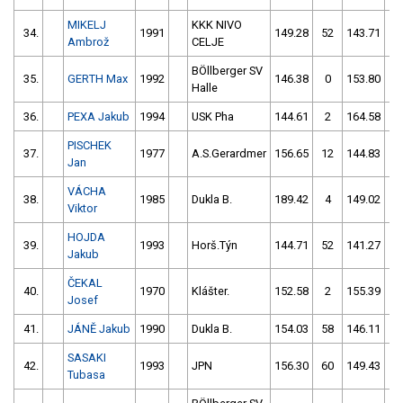
MIKELJ
KKK NIVO
34.
1991
149.28
52
143.71
2
Ambrož
CELJE
BÖllberger SV
35.
GERTH Max
1992
146.38
0
153.80
4
Halle
36.
PEXA Jakub
1994
USK Pha
144.61
2
164.58
4
PISCHEK
37.
1977
A.S.Gerardmer
156.65
12
144.83
4
Jan
VÁCHA
38.
1985
Dukla B.
189.42
4
149.02
0
Viktor
HOJDA
39.
1993
Horš.Týn
144.71
52
141.27
8
Jakub
ČEKAL
40.
1970
Klášter.
152.58
2
155.39
1
Josef
41.
JÁNĚ Jakub
1990
Dukla B.
154.03
58
146.11
1
SASAKI
42.
1993
JPN
156.30
60
149.43
8
Tubasa