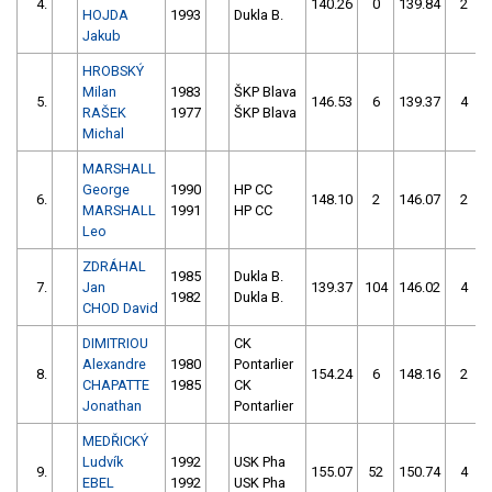
4.
140.26
0
139.84
2
HOJDA
1993
Dukla B.
Jakub
HROBSKÝ
Milan
1983
ŠKP Blava
5.
146.53
6
139.37
4
RAŠEK
1977
ŠKP Blava
Michal
MARSHALL
George
1990
HP CC
6.
148.10
2
146.07
2
MARSHALL
1991
HP CC
Leo
ZDRÁHAL
1985
Dukla B.
7.
Jan
139.37
104
146.02
4
1982
Dukla B.
CHOD David
DIMITRIOU
CK
Alexandre
1980
Pontarlier
8.
154.24
6
148.16
2
CHAPATTE
1985
CK
Jonathan
Pontarlier
MEDŘICKÝ
Ludvík
1992
USK Pha
9.
155.07
52
150.74
4
EBEL
1992
USK Pha