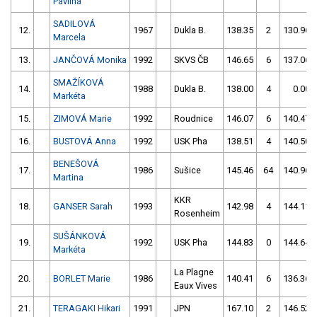
Pavlína
SADILOVÁ
12.
1967
Dukla B.
138.35
2
130.96
Marcela
13.
JANČOVÁ Monika
1992
SKVS ČB
146.65
6
137.06
SMAŽÍKOVÁ
14.
1988
Dukla B.
138.00
4
0.00
Markéta
15.
ZIMOVÁ Marie
1992
Roudnice
146.07
6
140.47
16.
BUSTOVÁ Anna
1992
USK Pha
138.51
4
140.50
BENEŠOVÁ
17.
1986
Sušice
145.46
64
140.96
Martina
KKR
18.
GANSER Sarah
1993
142.98
4
144.11
Rosenheim
SUŠÁNKOVÁ
19.
1992
USK Pha
144.83
0
144.64
Markéta
La Plagne
20.
BORLET Marie
1986
140.41
6
136.36
Eaux Vives
21.
TERAGAKI Hikari
1991
JPN
167.10
2
146.52