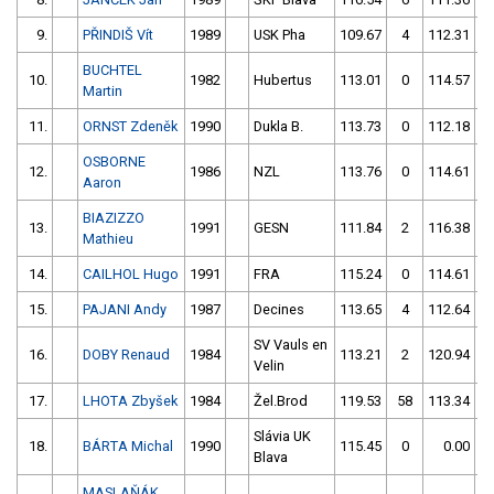
9.
PŘINDIŠ Vít
1989
USK Pha
109.67
4
112.31
BUCHTEL
10.
1982
Hubertus
113.01
0
114.57
Martin
11.
ORNST Zdeněk
1990
Dukla B.
113.73
0
112.18
OSBORNE
12.
1986
NZL
113.76
0
114.61
Aaron
BIAZIZZO
13.
1991
GESN
111.84
2
116.38
Mathieu
14.
CAILHOL Hugo
1991
FRA
115.24
0
114.61
15.
PAJANI Andy
1987
Decines
113.65
4
112.64
SV Vauls en
16.
DOBY Renaud
1984
113.21
2
120.94
1
Velin
17.
LHOTA Zbyšek
1984
Žel.Brod
119.53
58
113.34
Slávia UK
18.
BÁRTA Michal
1990
115.45
0
0.00
Blava
MASLAŇÁK