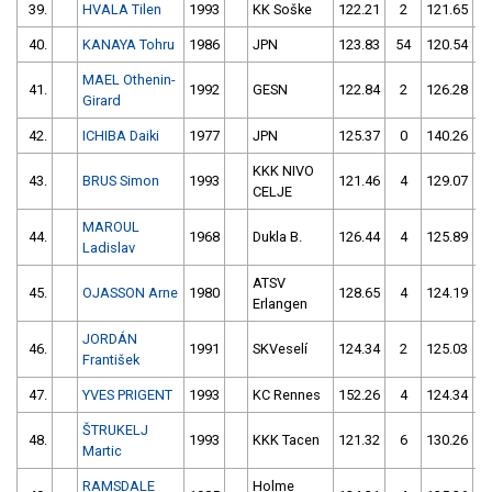
39.
HVALA Tilen
1993
KK Soške
122.21
2
121.65
40.
KANAYA Tohru
1986
JPN
123.83
54
120.54
MAEL Othenin-
41.
1992
GESN
122.84
2
126.28
Girard
42.
ICHIBA Daiki
1977
JPN
125.37
0
140.26
KKK NIVO
43.
BRUS Simon
1993
121.46
4
129.07
CELJE
MAROUL
44.
1968
Dukla B.
126.44
4
125.89
Ladislav
ATSV
45.
OJASSON Arne
1980
128.65
4
124.19
Erlangen
JORDÁN
46.
1991
SKVeselí
124.34
2
125.03
František
47.
YVES PRIGENT
1993
KC Rennes
152.26
4
124.34
ŠTRUKELJ
48.
1993
KKK Tacen
121.32
6
130.26
1
Martic
RAMSDALE
Holme