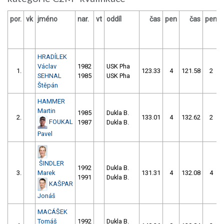
por.
vk
jméno
nar.
vt
oddíl
čas
pen
čas
pen
HRADÍLEK
Václav
1982
USK Pha
1.
123.33
4
121.58
2
SEHNAL
1985
USK Pha
Štěpán
HAMMER
Martin
1985
Dukla B.
2.
133.01
4
132.62
2
FOUKAL
1987
Dukla B.
Pavel
ŠINDLER
1992
Dukla B.
3.
Marek
131.31
4
132.08
4
1991
Dukla B.
KAŠPAR
Jonáš
MACÁŠEK
Tomáš
1992
Dukla B.