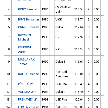
SV Vauls en
4.
DOBY Renaud
1984
113.54
2
0.00
0
Velin
5.
BUYS Benjamin
1986
VICK
113.71
2
0.00
0
6.
ORNST Zdeněk
1990
Dukla B.
117.64
0
0.00
0
DAWSON
7.
1986
NZL
117.92
0
0.00
0
Michael
OSBORNE
8.
1986
NZL
118.34
0
0.00
0
Aaron
MASLAŇÁK
9.
1990
Dukla B.
116.61
2
0.00
0
Tomáš
Ain Raid
10.
DAILLE Etienne
1989
119.05
0
0.00
0
Aventure
11.
PŘINDIŠ Vít
1989
USK Pha
115.40
4
0.00
0
12.
VONDRA Jan
1988
Dukla B.
115.46
4
0.00
0
13.
PRSKAVEC Jiří
1993
USK Pha
120.64
0
0.00
0
14.
LHOTA Zbyšek
1984
Žel.Brod
120.05
2
0.00
0