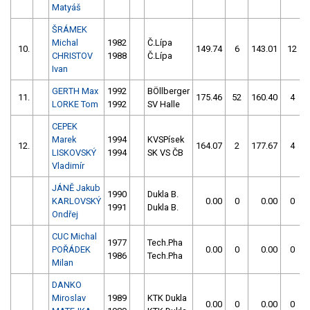
Matyáš
ŠRÁMEK
Michal
1982
Č.Lípa
10.
149.74
6
143.01
12
CHRISTOV
1988
Č.Lípa
Ivan
GERTH Max
1992
BÖllberger
11.
175.46
52
160.40
4
LORKE Tom
1992
SV Halle
CEPEK
Marek
1994
KVSPísek
12.
164.07
2
177.67
4
LISKOVSKÝ
1994
SK VS ČB
Vladimír
JÁNĚ Jakub
1990
Dukla B.
KARLOVSKÝ
0.00
0
0.00
0
1991
Dukla B.
Ondřej
CUC Michal
1977
Tech.Pha
POŘÁDEK
0.00
0
0.00
0
1986
Tech.Pha
Milan
DANKO
Miroslav
1989
KTK Dukla
0.00
0
0.00
0