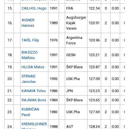
15.
CAILHOL Hugo
1991
FRA
122.54
0
0.00
0
Augsburger
AIGNER
16.
1989
Kajak
120.91
2
0.00
0
Hannes
Verein
Argentina
17.
TAIŠL Filip
1976
120.96
2
0.00
0
Force
BIAZIZZO
18.
1991
GESN
123.21
2
0.00
0
Mathieu
19.
HUJSA Matus
1991
ŠKP Blava
123.87
2
0.00
0
STRNAD
20.
1993
USK Pha
127.09
0
0.00
0
Jaroslav
21.
KANAYA Tohru
1986
JPN
125.25
2
0.00
0
22.
RAJNIAK Boris
1984
ŠKP Blava
125.65
2
0.00
0
KUBRIČAN
23.
1983
USK Pha
127.69
2
0.00
0
Pavel
KREMSLEHNER
24.
1988
AUT
128.34
2
0.00
0