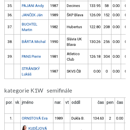
35.
PAJANI Andy
1987
Decines
133.95
58
0.00
0
36.
JANČEK Ján
1989
ŠKP Blava
126.09
152
0.00
0
BUCHTEL
37.
1982
Hubertus
122.80
208
0.00
0
Martin
Slávia UK
38.
BÁRTA Michal
1990
130.26
256
0.00
0
Blava
Atletico
39.
PANS Pierre
1981
126.18
304
0.00
0
Club
STRÁNSKÝ
1987
SKVS ČB
0.00
0
0.00
0
Lukáš
kategorie K1W semifinále
por.
vk
jméno
nar.
vt
oddíl
čas
pen
čas
p
1.
ORNSTOVÁ Eva
1989
Dukla B.
134.63
2
0.00
KUDĚJOVÁ