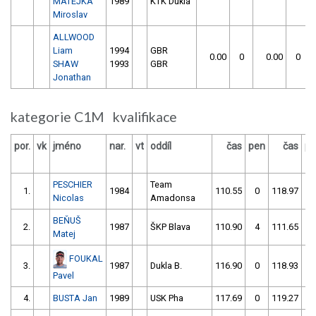
MATEJKA
1989
KTK Dukla
Miroslav
ALLWOOD
Liam
1994
GBR
0.00
0
0.00
0
SHAW
1993
GBR
Jonathan
kategorie C1M kvalifikace
por.
vk
jméno
nar.
vt
oddíl
čas
pen
čas
pe
PESCHIER
Team
1.
1984
110.55
0
118.97
8
Nicolas
Amadonsa
BEŇUŠ
2.
1987
ŠKP Blava
110.90
4
111.65
0
Matej
FOUKAL
3.
1987
Dukla B.
116.90
0
118.93
2
Pavel
4.
BUSTA Jan
1989
USK Pha
117.69
0
119.27
2