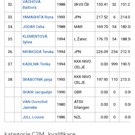
VÁCHOVÁ
32.
1988
SKVS ČB
155.41
52
151.21
Barbora
33.
YAMASHITA Runa
1993
JPN
217.52
6
214.01
34.
JODAR Celia
1988
MAR
169.70
54
183.38
KLEMENTOVÁ
35.
1994
L.Žatec
176.73
54
188.58
Sylvie
36.
MIYAKODA Teruka
1994
JPN
226.09
254
212.57
KKK NIVO
37.
KADILNIK Tonka
1994
0.00
999
190.51
CELJE
KKK NIVO
38.
SRABOTNIK janja
1993
197.93
110
213.35
CELJE
SHAW Jacquelyn
1990
GBR
0.00
0
0.00
VAN Oorschot
ATSV
1980
0.00
0
0.00
Janneke
Erlangen
JULL Louise
1986
NZL
0.00
0
0.00
kategorie C2M kvalifikace