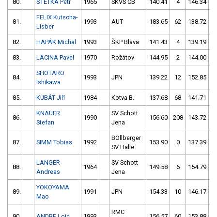
80.
ŠTĚTKA Petr
1965
SKVS ČB
140.41
4
146.34
FELIX Kutscha-
81.
1993
AUT
183.65
62
138.72
Lisber
82.
HAPÁK Michal
1993
ŠKP Blava
141.43
4
139.19
5
83.
LACINA Pavel
1970
Rožátov
144.95
2
144.00
5
SHOTARO
84.
1993
JPN
139.22
12
152.85
Ishikawa
85.
KUBÁT Jiří
1984
Kotva B.
137.68
68
141.71
1
KNAUER
SV Schott
86.
1990
156.60
208
143.72
1
Stefan
Jena
BÖllberger
87.
SIMM Tobias
1992
153.90
0
137.39
5
SV Halle
LANGER
SV Schott
88.
1964
149.58
6
154.79
6
Andreas
Jena
YOKOYAMA
89.
1991
JPN
154.33
10
146.17
5
Mao
RMC
90.
ANDRE Loic
1993
156.57
60
153.88
1