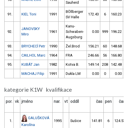
Sauheid
BÖllberger
91.
KIEL Toni
1991
172.43
6
160.23
1
SV Halle
Kanu-
JANOVSKY
92.
1961
Schwaben-
0.00
999
196.22
Miro
Augsburg
93.
BRYCHECÍ Petr
1990
Žel.Brod
156.21
60
148.68
5
94.
CAILHOL Marc
1964
FRA
246.66
56
166.80
5
95.
KUBÁT Jan
1982
Kotva B.
149.14
208
142.48
1
MACHAJ Filip
1991
Dukla LM
0.00
0
0.00
kategorie K1W kvalifikace
por.
vk
jméno
nar.
vt
oddíl
čas
pen
čas
GALUŠKOVÁ
1.
1995
Sušice
141.81
6
124.53
Karolína