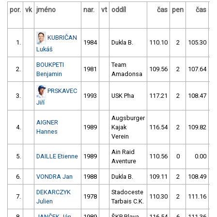
por.
vk
jméno
nar.
vt
oddíl
čas
pen
čas
p
KUBRIČAN
1.
1984
Dukla B.
110.10
2
105.30
Lukáš
BOUKPETI
Team
2.
1981
109.56
2
107.64
Benjamin
Amadonsa
PRSKAVEC
3.
1993
USK Pha
117.21
2
108.47
Jiří
Augsburger
AIGNER
4.
1989
Kajak
116.54
2
109.82
Hannes
Verein
Ain Raid
5.
DAILLE Etienne
1989
110.56
0
0.00
Aventure
6.
VONDRA Jan
1988
Dukla B.
109.11
2
108.49
DEKARCZYK
Stadoceste
7.
1978
110.30
2
111.16
Julien
Tarbais C.K.
8.
JANČEK Ján
1989
ŠKP Blava
116.54
6
111.36