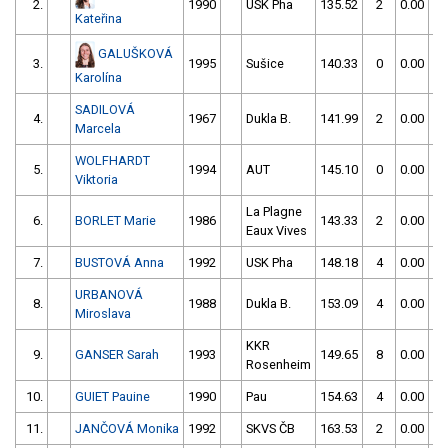
2.
1990
USK Pha
135.52
2
0.00
Kateřina
GALUŠKOVÁ
3.
1995
Sušice
140.33
0
0.00
Karolína
SADILOVÁ
4.
1967
Dukla B.
141.99
2
0.00
Marcela
WOLFHARDT
5.
1994
AUT
145.10
0
0.00
Viktoria
La Plagne
6.
BORLET Marie
1986
143.33
2
0.00
Eaux Vives
7.
BUSTOVÁ Anna
1992
USK Pha
148.18
4
0.00
URBANOVÁ
8.
1988
Dukla B.
153.09
4
0.00
Miroslava
KKR
9.
GANSER Sarah
1993
149.65
8
0.00
Rosenheim
10.
GUIET Pauine
1990
Pau
154.63
4
0.00
11.
JANČOVÁ Monika
1992
SKVS ČB
163.53
2
0.00