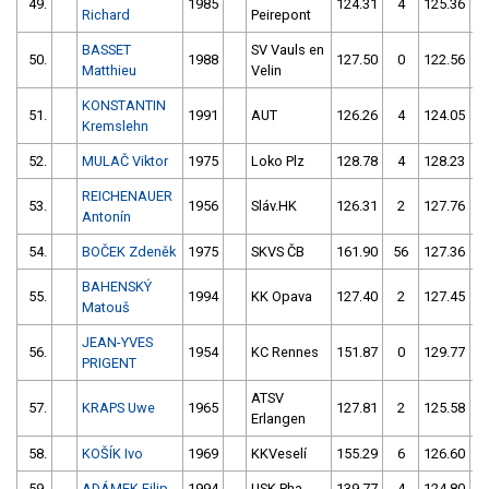
49.
1985
124.31
4
125.36
Richard
Peirepont
BASSET
SV Vauls en
50.
1988
127.50
0
122.56
5
Matthieu
Velin
KONSTANTIN
51.
1991
AUT
126.26
4
124.05
Kremslehn
52.
MULAČ Viktor
1975
Loko Plz
128.78
4
128.23
REICHENAUER
53.
1956
Sláv.HK
126.31
2
127.76
Antonín
54.
BOČEK Zdeněk
1975
SKVS ČB
161.90
56
127.36
BAHENSKÝ
55.
1994
KK Opava
127.40
2
127.45
Matouš
JEAN-YVES
56.
1954
KC Rennes
151.87
0
129.77
PRIGENT
ATSV
57.
KRAPS Uwe
1965
127.81
2
125.58
Erlangen
58.
KOŠÍK Ivo
1969
KKVeselí
155.29
6
126.60
59.
ADÁMEK Filip
1994
USK Pha
139.77
4
124.80