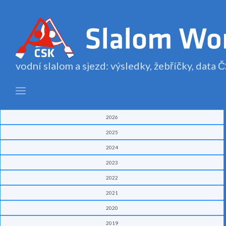
vodní slalom a sjezd: výsledky, žebříčky, data
2026
2025
2024
2023
2022
2021
2020
2019