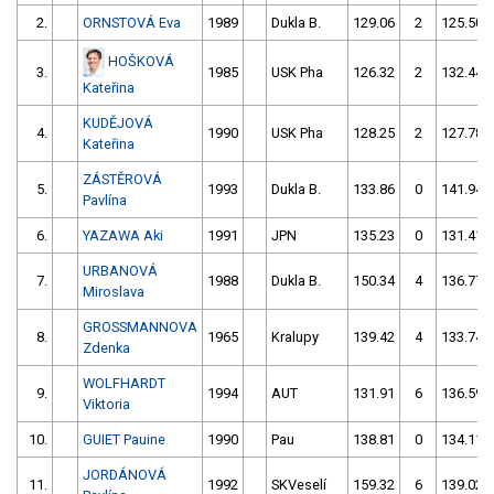
2.
ORNSTOVÁ Eva
1989
Dukla B.
129.06
2
125.50
HOŠKOVÁ
3.
1985
USK Pha
126.32
2
132.44
Kateřina
KUDĚJOVÁ
4.
1990
USK Pha
128.25
2
127.78
Kateřina
ZÁSTĚROVÁ
5.
1993
Dukla B.
133.86
0
141.94
Pavlína
6.
YAZAWA Aki
1991
JPN
135.23
0
131.41
URBANOVÁ
7.
1988
Dukla B.
150.34
4
136.77
Miroslava
GROSSMANNOVA
8.
1965
Kralupy
139.42
4
133.74
Zdenka
WOLFHARDT
9.
1994
AUT
131.91
6
136.59
Viktoria
10.
GUIET Pauine
1990
Pau
138.81
0
134.11
JORDÁNOVÁ
11.
1992
SKVeselí
159.32
6
139.02