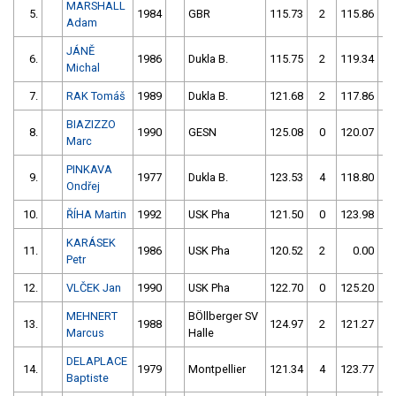
MARSHALL
5.
1984
GBR
115.73
2
115.86
6
Adam
JÁNĚ
6.
1986
Dukla B.
115.75
2
119.34
5
Michal
7.
RAK Tomáš
1989
Dukla B.
121.68
2
117.86
0
BIAZIZZO
8.
1990
GESN
125.08
0
120.07
0
Marc
PINKAVA
9.
1977
Dukla B.
123.53
4
118.80
2
Ondřej
10.
ŘÍHA Martin
1992
USK Pha
121.50
0
123.98
2
KARÁSEK
11.
1986
USK Pha
120.52
2
0.00
0
Petr
12.
VLČEK Jan
1990
USK Pha
122.70
0
125.20
4
MEHNERT
BÖllberger SV
13.
1988
124.97
2
121.27
2
Marcus
Halle
DELAPLACE
14.
1979
Montpellier
121.34
4
123.77
1
Baptiste