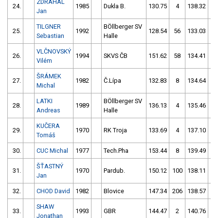
ZDRÁHAL
24.
1985
Dukla B.
130.75
4
138.32
4
Jan
TILGNER
BÖllberger SV
25.
1992
128.54
56
133.03
2
Sebastian
Halle
VLČNOVSKÝ
26.
1994
SKVS ČB
151.62
58
134.41
2
Vilém
ŠRÁMEK
27.
1982
Č.Lípa
132.83
8
134.64
2
Michal
LATKI
BÖllberger SV
28.
1989
136.13
4
135.46
2
Andreas
Halle
KUČERA
29.
1970
RK Troja
133.69
4
137.10
1
Tomáš
30.
CUC Michal
1977
Tech.Pha
153.44
8
139.49
2
ŠŤASTNÝ
31.
1970
Pardub.
150.12
100
138.11
4
Jan
32.
CHOD David
1982
Blovice
147.34
206
138.57
4
SHAW
33.
1993
GBR
144.47
2
140.76
2
Jonathan