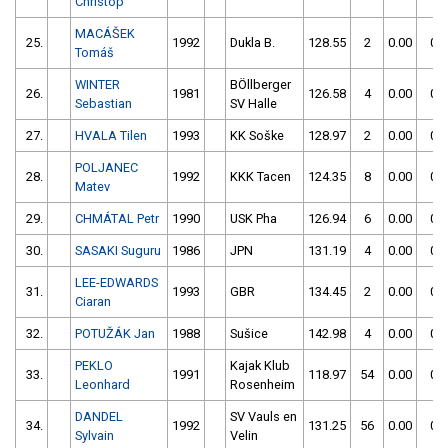
Christop
MACÁŠEK
25.
1992
Dukla B.
128.55
2
0.00
0
Tomáš
WINTER
BÖllberger
26.
1981
126.58
4
0.00
0
Sebastian
SV Halle
27.
HVALA Tilen
1993
KK Soške
128.97
2
0.00
0
POLJANEC
28.
1992
KKK Tacen
124.35
8
0.00
0
Matev
29.
CHMÁTAL Petr
1990
USK Pha
126.94
6
0.00
0
30.
SASAKI Suguru
1986
JPN
131.19
4
0.00
0
LEE-EDWARDS
31.
1993
GBR
134.45
2
0.00
0
Ciaran
32.
POTUŽÁK Jan
1988
Sušice
142.98
4
0.00
0
PEKLO
Kajak Klub
33.
1991
118.97
54
0.00
0
Leonhard
Rosenheim
DANDEL
SV Vauls en
34.
1992
131.25
56
0.00
0
Sylvain
Velin