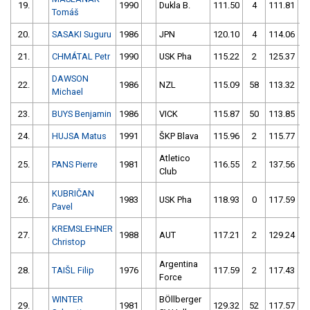
19.
1990
Dukla B.
111.50
4
111.81
5
Tomáš
20.
SASAKI Suguru
1986
JPN
120.10
4
114.06
21.
CHMÁTAL Petr
1990
USK Pha
115.22
2
125.37
6
DAWSON
22.
1986
NZL
115.09
58
113.32
Michael
23.
BUYS Benjamin
1986
VICK
115.87
50
113.85
24.
HUJSA Matus
1991
ŠKP Blava
115.96
2
115.77
Atletico
25.
PANS Pierre
1981
116.55
2
137.56
1
Club
KUBRIČAN
26.
1983
USK Pha
118.93
0
117.59
Pavel
KREMSLEHNER
27.
1988
AUT
117.21
2
129.24
Christop
Argentina
28.
TAIŠL Filip
1976
117.59
2
117.43
Force
WINTER
BÖllberger
29.
1981
129.32
52
117.57