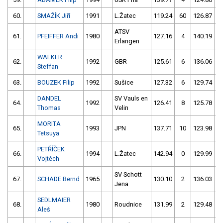
60.
SMAŽÍK Jiří
1991
L.Žatec
119.24
60
126.87
ATSV
61.
PFEIFFER Andi
1980
127.16
4
140.19
5
Erlangen
WALKER
62.
1992
GBR
125.61
6
136.06
Steffan
63.
BOUZEK Filip
1992
Sušice
127.32
6
129.74
DANDEL
SV Vauls en
64.
1992
126.41
8
125.78
Thomas
Velin
MORITA
65.
1993
JPN
137.71
10
123.98
Tetsuya
PETŘÍČEK
66.
1994
L.Žatec
142.94
0
129.99
Vojtěch
SV Schott
67.
SCHADE Bernd
1965
130.10
2
136.03
5
Jena
SEDLMAIER
68.
1980
Roudnice
131.99
2
129.48
Aleš