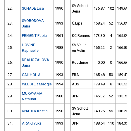
SV Schott
22.
SCHADE Lisa
1990
136.87
102
149.69
Jena
SVOBODOVÁ
23.
1993
Č.Lípa
158.24
52
156.09
Jana
24.
PRIGENT Papia
1961
KC Rennes
173.30
4
165.09
HOVINE
SV Vauls
25.
1988
165.22
2
166.88
Raphaelle
en Velin
DRAHOZALOVÁ
26.
1990
Roudnice
0.00
0
166.66
Jana
27.
CAILHOL Alice
1993
FRA
165.48
50
159.47
28.
WEBSTER Maggie
1994
AUS
179.49
8
165.53
MURAYAMA
29.
1980
JPN
146.32
52
135.73
Natsumi
SV Schott
30.
KNAUER Kristin
1990
140.76
56
138.25
Jena
31.
ARAKI Yuka
1993
JPN
188.64
110
184.33