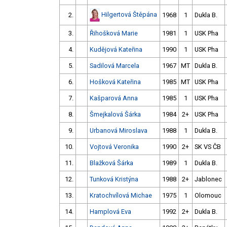
Hilgertová Štěpána
2.
1968
1
Dukla B.
3.
Řihošková Marie
1981
1
USK Pha
4.
Kudějová Kateřina
1990
1
USK Pha
5.
Sadilová Marcela
1967
MT
Dukla B.
6.
Hošková Kateřina
1985
MT
USK Pha
7.
Kašparová Anna
1985
1
USK Pha
8.
Šmejkalová Šárka
1984
2+
USK Pha
9.
Urbanová Miroslava
1988
1
Dukla B.
10.
Vojtová Veronika
1990
2+
SK VS ČB
11.
Blažková Šárka
1989
1
Dukla B.
12.
Tunková Kristýna
1988
2+
Jablonec
13.
Kratochvílová Michae
1975
1
Olomouc
14.
Hamplová Eva
1992
2+
Dukla B.