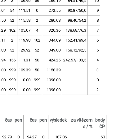
.29
2
106.90
56
266.19
84.51/46,5
10
.04
54
111.51
0
272.55
90.87/50,0
9
.50
52
115.58
2
280.08
98.40/54,2
8
.29
102
105.07
4
320.36
138.68/76,3
7
.11
2
119.98
102
344.09
162.41/89,4
6
.88
52
129.92
52
349.80
168.12/92,5
5
.94
156
111.31
50
424.25
242.57/133,5
4
.00
999
109.39
50
1158.39
3
.00
999
0.00
999
1998.00
0
.00
999
0.00
999
1998.00
2
čas
pen
čas
pen
výsledek
za vítězem
body
s / %
ČP
92.79
0
94.27
0
187.06
60