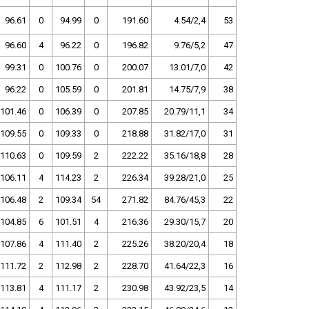
96.61
0
94.99
0
191.60
4.54/2,4
53
96.60
4
96.22
0
196.82
9.76/5,2
47
99.31
0
100.76
0
200.07
13.01/7,0
42
96.22
0
105.59
0
201.81
14.75/7,9
38
101.46
0
106.39
0
207.85
20.79/11,1
34
109.55
0
109.33
0
218.88
31.82/17,0
31
110.63
0
109.59
2
222.22
35.16/18,8
28
106.11
4
114.23
2
226.34
39.28/21,0
25
106.48
2
109.34
54
271.82
84.76/45,3
22
104.85
6
101.51
4
216.36
29.30/15,7
20
107.86
4
111.40
2
225.26
38.20/20,4
18
111.72
2
112.98
2
228.70
41.64/22,3
16
113.81
4
111.17
2
230.98
43.92/23,5
14