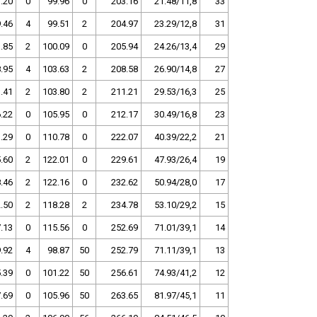
.20
0
99.96
0
203.16
21.48/11,8
33
.46
4
99.51
2
204.97
23.29/12,8
31
.85
2
100.09
0
205.94
24.26/13,4
29
.95
4
103.63
2
208.58
26.90/14,8
27
.41
2
103.80
2
211.21
29.53/16,3
25
.22
0
105.95
0
212.17
30.49/16,8
23
.29
0
110.78
0
222.07
40.39/22,2
21
.60
2
122.01
0
229.61
47.93/26,4
19
.46
2
122.16
0
232.62
50.94/28,0
17
.50
2
118.28
2
234.78
53.10/29,2
15
.13
0
115.56
0
252.69
71.01/39,1
14
.92
4
98.87
50
252.79
71.11/39,1
13
.39
0
101.22
50
256.61
74.93/41,2
12
.69
0
105.96
50
263.65
81.97/45,1
11