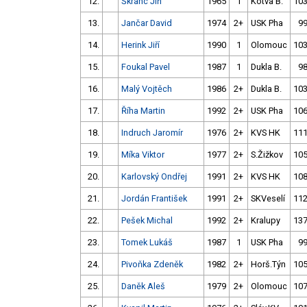
12.
Škranc Jiří
1965
1
Kotva B.
103
13.
Jančar David
1974
2+
USK Pha
99
14.
Herink Jiří
1990
1
Olomouc
103
15.
Foukal Pavel
1987
1
Dukla B.
98
16.
Malý Vojtěch
1986
2+
Dukla B.
103
17.
Říha Martin
1992
2+
USK Pha
106
18.
Indruch Jaromír
1976
2+
KVS HK
111
19.
Míka Viktor
1977
2+
S.Žižkov
105
20.
Karlovský Ondřej
1991
2+
KVS HK
108
21.
Jordán František
1991
2+
SKVeselí
112
22.
Pešek Michal
1992
2+
Kralupy
137
23.
Tomek Lukáš
1987
1
USK Pha
99
24.
Pivoňka Zdeněk
1982
2+
Horš.Týn
105
25.
Daněk Aleš
1979
2+
Olomouc
107