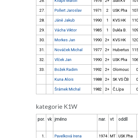
26.
Kvapil Martin
1976
2+
Sláv.KV
101
27.
Pollert Jaroslav
1971
2
USK Pha
107
28.
Jáně Jakub
1990
1
KVS HK
110
29.
Vácha Viktor
1985
1
Dukla B.
109
30.
Morkes Jan
1990
2+
KVS HK
120
31.
Nováček Michal
1977
2+
Hubertus
115
32.
Vlček Jan
1990
2+
USK Pha
106
33.
Božek Radim
1992
2+
Olomouc
0
Kuna Alois
1988
2+
SK VS ČB
0
Šrámek Michal
1982
2+
Č.Lípa
0
kategorie K1W
por.
vk
jméno
nar.
vt
oddíl
1.
Pavelková Irena
1974
MT
USK Pha