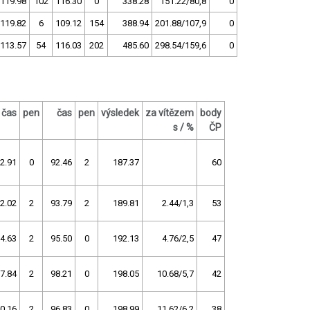
119.98
102
116.30
0
338.28
151.22/80,8
0
119.82
6
109.12
154
388.94
201.88/107,9
0
113.57
54
116.03
202
485.60
298.54/159,6
0
čas
pen
čas
pen
výsledek
za vítězem
body
s / %
ČP
2.91
0
92.46
2
187.37
60
2.02
2
93.79
2
189.81
2.44/1,3
53
4.63
2
95.50
0
192.13
4.76/2,5
47
7.84
2
98.21
0
198.05
10.68/5,7
42
0.16
2
96.83
0
198.99
11.62/6,2
38