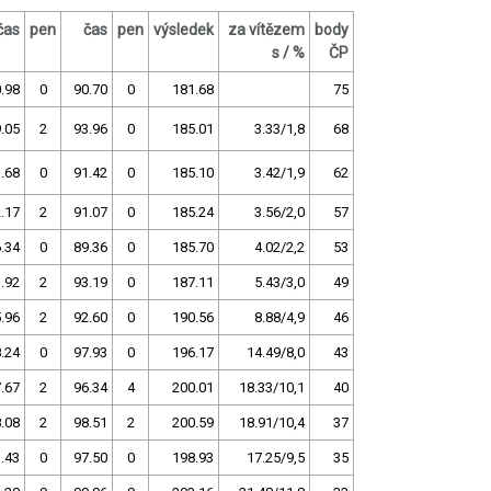
čas
pen
čas
pen
výsledek
za vítězem
body
s / %
ČP
.98
0
90.70
0
181.68
75
.05
2
93.96
0
185.01
3.33/1,8
68
.68
0
91.42
0
185.10
3.42/1,9
62
.17
2
91.07
0
185.24
3.56/2,0
57
.34
0
89.36
0
185.70
4.02/2,2
53
.92
2
93.19
0
187.11
5.43/3,0
49
.96
2
92.60
0
190.56
8.88/4,9
46
.24
0
97.93
0
196.17
14.49/8,0
43
.67
2
96.34
4
200.01
18.33/10,1
40
.08
2
98.51
2
200.59
18.91/10,4
37
.43
0
97.50
0
198.93
17.25/9,5
35