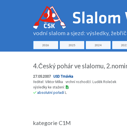
vodní slalom a sjezd: výsledky, žebří
2026
2025
2024
202
4.Český pohár ve slalomu, 2.nomi
27.05.2007
USD Trnávka
ředitel: Viktor Míka vrchní rozhodčí: Luděk Roleček
výsledky ke stažení:
absolutní pořadí
L
kategorie C1M