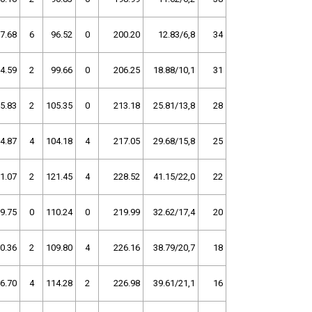
7.68
6
96.52
0
200.20
12.83/6,8
34
4.59
2
99.66
0
206.25
18.88/10,1
31
5.83
2
105.35
0
213.18
25.81/13,8
28
4.87
4
104.18
4
217.05
29.68/15,8
25
1.07
2
121.45
4
228.52
41.15/22,0
22
9.75
0
110.24
0
219.99
32.62/17,4
20
0.36
2
109.80
4
226.16
38.79/20,7
18
6.70
4
114.28
2
226.98
39.61/21,1
16