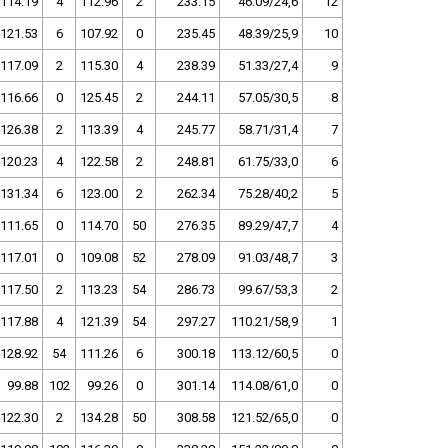
114.19
4
112.96
2
233.15
46.09/24,6
12
121.53
6
107.92
0
235.45
48.39/25,9
10
117.09
2
115.30
4
238.39
51.33/27,4
9
116.66
0
125.45
2
244.11
57.05/30,5
8
126.38
2
113.39
4
245.77
58.71/31,4
7
120.23
4
122.58
2
248.81
61.75/33,0
6
131.34
6
123.00
2
262.34
75.28/40,2
5
111.65
0
114.70
50
276.35
89.29/47,7
4
117.01
0
109.08
52
278.09
91.03/48,7
3
117.50
2
113.23
54
286.73
99.67/53,3
2
117.88
4
121.39
54
297.27
110.21/58,9
1
128.92
54
111.26
6
300.18
113.12/60,5
0
99.88
102
99.26
0
301.14
114.08/61,0
0
122.30
2
134.28
50
308.58
121.52/65,0
0