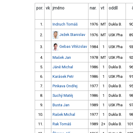
por.
vk
jméno
nar.
vt
oddíl
1.
Indruch Tomáš
1976
MT
Dukla B.
90
Ježek Stanislav
2.
1976
MT
USK Pha
89
Gebas Vítězslav
3.
1984
1
USK Pha
93
4.
Mašek Jan
1978
MT
USK Pha
92
5.
Jáně Michal
1986
1
Dukla B.
96
6.
Karásek Petr
1986
1
USK Pha
91
7.
Pinkava Ondřej
1977
1
Dukla B.
95
8.
Suchý Matěj
1986
1
Dukla B.
98
9.
Busta Jan
1989
1
USK Pha
97
10.
Rašek Michal
1977
1
Dukla B.
98
11.
Rak Tomáš
1989
2+
Dukla B.
101