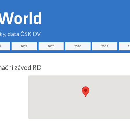
čky, data ČSK DV
3
2022
2021
2020
2019
2
nační závod RD