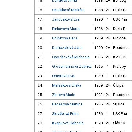
15.
Dandová Anna
1988
2+
Benátky
16.
Smažíková Markéta
1988
2+
Dukla B.
17.
Janoušková Eva
1990
1
USK Pha
18.
Pinkavová Marta
1986
2+
Dukla B.
19.
Polívková Hana
1989
2+
Blovice
20.
Drahozalová Jana
1990
2+
Roudnice
21.
Osochovská Michaela
1986
2+
KVS HK
22.
Grossmannová Zdenka
1965
1
Kralupy
23.
Ornstová Eva
1989
1
Dukla B.
24.
Maršáková Eliška
1989
2+
Č.Lípa
25.
Zimová Marie
1992
2+
Roudnice
26.
Benešová Martina
1986
2+
Sušice
27.
Slováková Petra
1986
1
USK Pha
28.
Kvapilová Gabriela
1978
2+
Sláv.KV