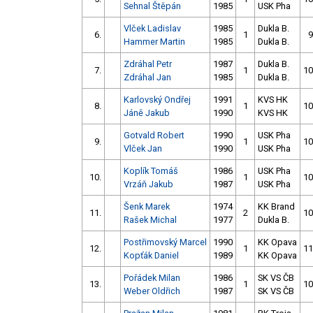
Sehnal Štěpán
1985
USK Pha
Vlček Ladislav
1985
Dukla B.
6.
1
9
Hammer Martin
1985
Dukla B.
Zdráhal Petr
1987
Dukla B.
7.
1
10
Zdráhal Jan
1985
Dukla B.
Karlovský Ondřej
1991
KVS HK
8.
1
10
Jáně Jakub
1990
KVS HK
Gotvald Robert
1990
USK Pha
9.
1
10
Vlček Jan
1990
USK Pha
Koplík Tomáš
1986
USK Pha
10.
1
10
Vrzáň Jakub
1987
USK Pha
Šenk Marek
1974
KK Brand
11.
2
10
Rašek Michal
1977
Dukla B.
Postřimovský Marcel
1990
KK Opava
12.
1
11
Kopťák Daniel
1989
KK Opava
Pořádek Milan
1986
SK VS ČB
13.
1
10
Weber Oldřich
1987
SK VS ČB