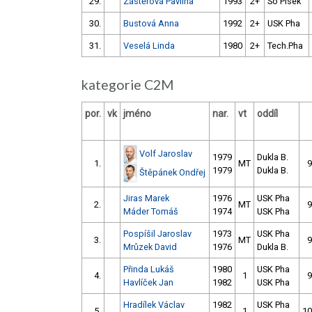
29.
Zástěrová Pavlína
1993
2+
So Písek
30.
Bustová Anna
1992
2+
USK Pha
31.
Veselá Linda
1980
2+
Tech.Pha
kategorie C2M
por.
vk
jméno
nar.
vt
oddíl
Volf Jaroslav
1979
Dukla B.
1.
MT
9
1979
Dukla B.
Štěpánek Ondřej
Jiras Marek
1976
USK Pha
2.
MT
9
Máder Tomáš
1974
USK Pha
Pospíšil Jaroslav
1973
USK Pha
3.
MT
9
Mrůzek David
1976
Dukla B.
Přinda Lukáš
1980
USK Pha
4.
1
9
Havlíček Jan
1982
USK Pha
Hradílek Václav
1982
USK Pha
5.
1
10