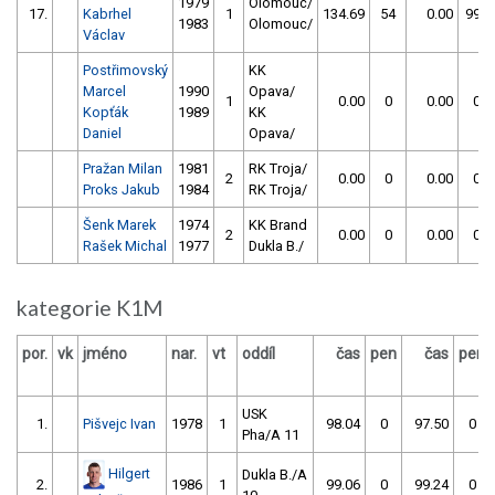
1979
Olomouc/
17.
Kabrhel
1
134.69
54
0.00
999
1983
Olomouc/
Václav
Postřimovský
KK
Marcel
1990
Opava/
1
0.00
0
0.00
0
Kopťák
1989
KK
Daniel
Opava/
Pražan Milan
1981
RK Troja/
2
0.00
0
0.00
0
Proks Jakub
1984
RK Troja/
Šenk Marek
1974
KK Brand
2
0.00
0
0.00
0
Rašek Michal
1977
Dukla B./
kategorie K1M
por.
vk
jméno
nar.
vt
oddíl
čas
pen
čas
pen
USK
1.
Pišvejc Ivan
1978
1
98.04
0
97.50
0
Pha/A 11
Hilgert
Dukla B./A
2.
1986
1
99.06
0
99.24
0