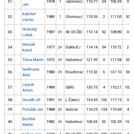
31.
1978
1
Jablonec/
110.77
54
106.39
0
Jan
Kabrhel
32.
1983
1
Olomouc/
110.53
2
111.05
50
Václav
Stránský
33.
1987
2+
SK VS ČB/
113.14
52
108.89
0
Lukáš
Mrůzek
34.
1977
2+
Dukla B./
114.14
54
110.72
2
Kamil
35.
Tůma Martin
1972
2+
Hubertus/
121.95
0
117.38
52
Sedlmaier
36.
1980
2+
Roudnice/
115.52
6
137.10
56
Aleš
Lippek
37.
1989
GBR/
130.75
4
110.21
102
Anton
38.
Smažík Jiří
1991
2+
L.Žatec/
134.45
102
117.15
0
39.
Potužák Jan
1988
2+
Sušice/
116.25
154
110.69
4
Buchtel
40.
1982
2+
Hubertus/
106.33
52
102.59
154
Martin