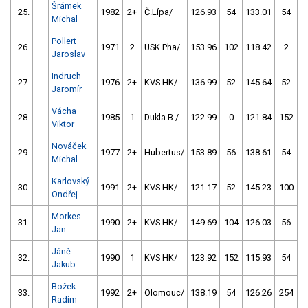
Šrámek
25.
1982
2+
Č.Lípa/
126.93
54
133.01
54
Michal
Pollert
26.
1971
2
USK Pha/
153.96
102
118.42
2
Jaroslav
Indruch
27.
1976
2+
KVS HK/
136.99
52
145.64
52
Jaromír
Vácha
28.
1985
1
Dukla B./
122.99
0
121.84
152
Viktor
Nováček
29.
1977
2+
Hubertus/
153.89
56
138.61
54
Michal
Karlovský
30.
1991
2+
KVS HK/
121.17
52
145.23
100
Ondřej
Morkes
31.
1990
2+
KVS HK/
149.69
104
126.03
56
Jan
Jáně
32.
1990
1
KVS HK/
123.92
152
115.93
54
Jakub
Božek
33.
1992
2+
Olomouc/
138.19
54
126.26
254
Radim