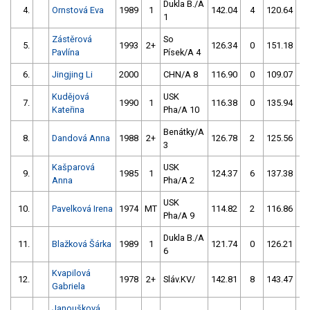
Dukla B./A
4.
Ornstová Eva
1989
1
142.04
4
120.64
8
1
Zástěrová
So
5.
1993
2+
126.34
0
151.18
2
Pavlína
Písek/A 4
6.
Jingjing Li
2000
CHN/A 8
116.90
0
109.07
5
Kudějová
USK
7.
1990
1
116.38
0
135.94
5
Kateřina
Pha/A 10
Benátky/A
8.
Dandová Anna
1988
2+
126.78
2
125.56
5
3
Kašparová
USK
9.
1985
1
124.37
6
137.38
5
Anna
Pha/A 2
USK
10.
Pavelková Irena
1974
MT
114.82
2
116.86
10
Pha/A 9
Dukla B./A
11.
Blažková Šárka
1989
1
121.74
0
126.21
15
6
Kvapilová
12.
1978
2+
Sláv.KV/
142.81
8
143.47
2
Gabriela
Janoušková