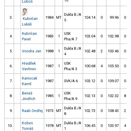
10
Luboš
Dukla B./A
3.
1984
MT
104.14
0
99.96
0
Kubričan
5
Lukáš
Kubričan
USK
4.
1983
1
103.04
0
102.98
0
Pavel
Pha/A 7
Dukla B./A
5.
Vondra Jan
1988
1
102.48
2
103.46
0
4
Hradílek
USK
6.
1987
1
100.68
4
105.50
0
Vavřinec
Pha/A 3
Kaniscak
7.
1987
SVK/A 6
103.12
0
109.07
0
Kamil
Beneš
USK
8.
1985
1
102.13
0
102.32
8
Jindřich
Pha/A 9
Dukla B./A
9.
Raab Ondřej
1973
MT
102.73
0
108.43
2
8
Kobes
Dukla B./A
10.
1978
MT
106.45
0
103.97
4
Tomáš
1