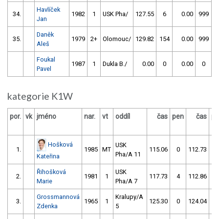
Havlíček
34.
1982
1
USK Pha/
127.55
6
0.00
999
Jan
Daněk
35.
1979
2+
Olomouc/
129.82
154
0.00
999
Aleš
Foukal
1987
1
Dukla B./
0.00
0
0.00
0
Pavel
kategorie K1W
por.
vk
jméno
nar.
vt
oddíl
čas
pen
čas
pe
Hošková
USK
1.
1985
MT
115.06
0
112.73
4
Pha/A 11
Kateřina
Řihošková
USK
2.
1981
1
117.73
4
112.86
4
Marie
Pha/A 7
Grossmannová
Kralupy/A
3.
1965
1
125.30
0
124.04
0
Zdenka
5