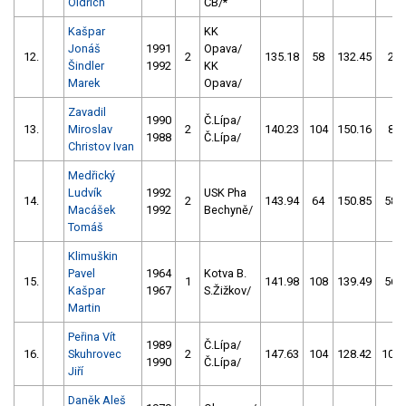
Oldřich
ČB/*
Kašpar
KK
Jonáš
1991
Opava/
12.
2
135.18
58
132.45
2
Šindler
1992
KK
Marek
Opava/
Zavadil
1990
Č.Lípa/
13.
Miroslav
2
140.23
104
150.16
8
1988
Č.Lípa/
Christov Ivan
Medřický
Ludvík
1992
USK Pha
14.
2
143.94
64
150.85
58
Macášek
1992
Bechyně/
Tomáš
Klimuškin
Pavel
1964
Kotva B.
15.
1
141.98
108
139.49
56
Kašpar
1967
S.Žižkov/
Martin
Peřina Vít
1989
Č.Lípa/
16.
Skuhrovec
2
147.63
104
128.42
106
1990
Č.Lípa/
Jiří
Daněk Aleš