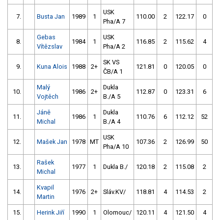
USK
7.
Busta Jan
1989
1
110.00
2
122.17
0
Pha/A 7
Gebas
USK
8.
1984
1
116.85
2
115.62
4
Vítězslav
Pha/A 2
SK VS
9.
Kuna Alois
1988
2+
121.81
0
120.05
0
ČB/A 1
Malý
Dukla
10.
1986
2+
112.87
0
123.31
6
Vojtěch
B./A 5
Jáně
Dukla
11.
1986
1
110.76
6
112.12
52
Michal
B./A 4
USK
12.
Mašek Jan
1978
MT
107.36
2
126.99
50
Pha/A 10
Rašek
13.
1977
1
Dukla B./
120.18
2
115.08
2
Michal
Kvapil
14.
1976
2+
Sláv.KV/
118.81
4
114.53
2
Martin
15.
Herink Jiří
1990
1
Olomouc/
120.11
4
121.50
4