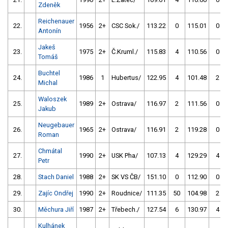
Zdeněk
Reichenauer
22.
1956
2+
CSC Sok./
113.22
0
115.01
0
Antonín
Jakeš
23.
1975
2+
Č.Kruml./
115.83
4
110.56
0
Tomáš
Buchtel
24.
1986
1
Hubertus/
122.95
4
101.48
2
Michal
Waloszek
25.
1989
2+
Ostrava/
116.97
2
111.56
0
Jakub
Neugebauer
26.
1965
2+
Ostrava/
116.91
2
119.28
0
Roman
Chmátal
27.
1990
2+
USK Pha/
107.13
4
129.29
4
Petr
28.
Stach Daniel
1988
2+
SK VS ČB/
151.10
0
112.90
0
29.
Zajíc Ondřej
1990
2+
Roudnice/
111.35
50
104.98
2
30.
Měchura Jiří
1987
2+
Třebech./
127.54
6
130.97
4
Kulhánek