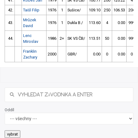
41.
Kobes Jan
1979
1
SK VS ČB/
100.77
200
120.22
4
42.
Taišl Filip
1976
1
Sušice/
109.10
250
106.53
206
Mrůzek
43.
1976
1
Dukla B./
113.60
4
0.00
999
David
Lenc
44.
1986
2+
SK VS ČB/
113.51
50
0.00
999
Miroslav
Franklin
2000
GBR/
0.00
0
0.00
0
Zachary
Oddíl