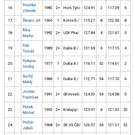
Pivoňka
16.
1982
2+
Horš.Týn/
124.91
2
117.09
6
Zdeněk
17.
Škranc Jiří
1965
1
Kotva B./
115.27
8
122.00
8
Říha
18.
1992
2+
USK Pha/
127.84
4
121.67
0
Martin
Rak
19.
1989
2+
Dukla B./
131.69
6
117.15
4
Tomáš
Pinkava
20.
1977
1
Dukla B./
116.11
52
114.61
2
Ondřej
Suchý
21.
1986
1
Dukla B./
112.71
54
117.70
6
Matěj
Jordán
22.
1991
2+
SKVeselí/
124.33
54
124.08
0
František
Pešek
23.
1992
2+
Kralupy/
125.91
6
121.33
52
Michal
Prüher
24.
1968
2+
SK VS ČB/
126.57
54
121.37
52
Jakub