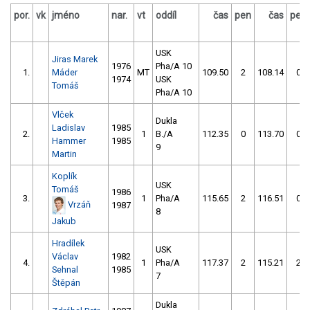
por.
vk
jméno
nar.
vt
oddíl
čas
pen
čas
pen
USK
Jiras Marek
1976
Pha/A 10
1.
Máder
MT
109.50
2
108.14
0
1974
USK
Tomáš
Pha/A 10
Vlček
Dukla
Ladislav
1985
2.
1
B./A
112.35
0
113.70
0
Hammer
1985
9
Martin
Koplík
USK
Tomáš
1986
3.
1
Pha/A
115.65
2
116.51
0
Vrzáň
1987
8
Jakub
Hradílek
USK
Václav
1982
4.
1
Pha/A
117.37
2
115.21
2
Sehnal
1985
7
Štěpán
Dukla