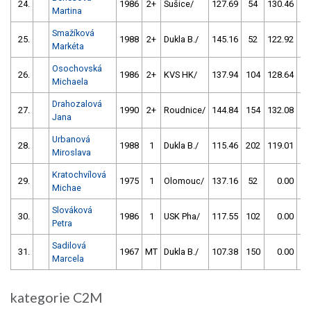
24.
1986
2+
Sušice/
127.69
54
130.46
20
Martina
Smažíková
25.
1988
2+
Dukla B./
145.16
52
122.92
20
Markéta
Osochovská
26.
1986
2+
KVS HK/
137.94
104
128.64
15
Michaela
Drahozalová
27.
1990
2+
Roudnice/
144.84
154
132.08
10
Jana
Urbanová
28.
1988
1
Dukla B./
115.46
202
119.01
10
Miroslava
Kratochvílová
29.
1975
1
Olomouc/
137.16
52
0.00
99
Michae
Slováková
30.
1986
1
USK Pha/
117.55
102
0.00
99
Petra
Sadilová
31.
1967
MT
Dukla B./
107.38
150
0.00
99
Marcela
kategorie C2M