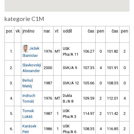
kategorie C1M
por.
vk
jméno
nar.
vt
oddíl
čas
pen
čas
pen
v
Ježek
USK
1.
1976
MT
106.27
0
101.82
2
Pha/A 11
Stanislav
Slavkovský
2.
2000
SVK/A 9
107.35
4
101.91
0
Alexander
Beňuš
3.
1987
SVK/A 12
105.66
0
108.35
0
Matěj
Indruch
Dukla
4.
1976
MT
109.59
2
112.01
4
Tomáš
B./A 8
Tomek
USK
5.
1987
1
114.97
2
111.42
2
Lukáš
Pha/A 3
Karásek
USK
6.
1986
1
108.35
4
116.85
2
Petr
Pha/A 6