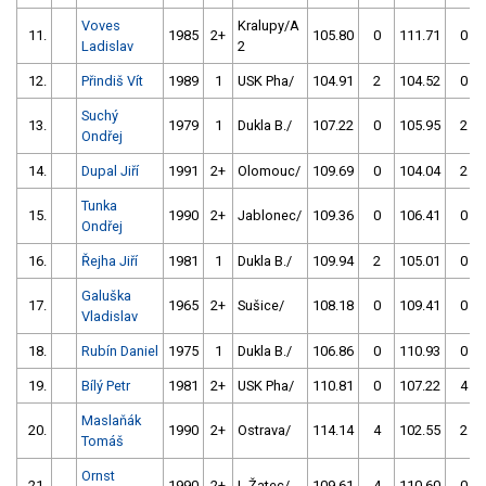
Voves
Kralupy/A
11.
1985
2+
105.80
0
111.71
0
Ladislav
2
12.
Přindiš Vít
1989
1
USK Pha/
104.91
2
104.52
0
Suchý
13.
1979
1
Dukla B./
107.22
0
105.95
2
Ondřej
14.
Dupal Jiří
1991
2+
Olomouc/
109.69
0
104.04
2
Tunka
15.
1990
2+
Jablonec/
109.36
0
106.41
0
Ondřej
16.
Řejha Jiří
1981
1
Dukla B./
109.94
2
105.01
0
Galuška
17.
1965
2+
Sušice/
108.18
0
109.41
0
Vladislav
18.
Rubín Daniel
1975
1
Dukla B./
106.86
0
110.93
0
19.
Bílý Petr
1981
2+
USK Pha/
110.81
0
107.22
4
Maslaňák
20.
1990
2+
Ostrava/
114.14
4
102.55
2
Tomáš
Ornst
21.
1990
2+
L.Žatec/
109.61
4
110.60
0