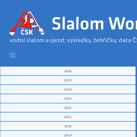
vodní slalom a sjezd: výsledky, žebříčky, data
2026
2025
2024
2023
2022
2021
2020
2019