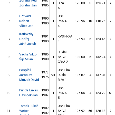
Zdráhal Petr
1987
5.
1
B./A
120.88
0
125.21
4
Zdráhal Jan
1985
6
Gotvald
USK
1990
6.
Robert
1
Pha/A
120.96
10
118.75
2
1990
Vlček Jan
4
Karlovský
1991
KVS HK/A
7.
Ondřej
1
125.93
6
123.45
0
1990
3
Jáně Jakub
Dukla B.
Vácha Viktor
1985
8.
1
SK VS
132.00
6
132.24
4
Šíp Milan
1988
ČB/A 2
Pospíšil
USK Pha
1973
9.
Jaroslav
MT
Dukla
135.87
4
137.03
4
1976
Mrůzek David
B./A 1
USK
Přinda Lukáš
1980
10.
1
Pha/A
125.06
4
123.79
52
Havlíček Jan
1982
5
Tomek Lukáš
USK Pha
1987
11.
Weber
1
SK VS
126.92
56
128.18
0
1987