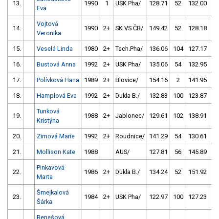
13.
1990
1
USK Pha/
128.71
52
132.00
0
Eva
Vojtová
14.
1990
2+
SK VS ČB/
149.42
52
128.18
8
Veronika
15.
Veselá Linda
1980
2+
Tech.Pha/
136.06
104
127.17
4
16.
Bustová Anna
1992
2+
USK Pha/
135.06
54
132.95
5
17.
Polívková Hana
1989
2+
Blovice/
154.16
2
141.95
10
18.
Hamplová Eva
1992
2+
Dukla B./
132.83
100
123.87
5
Tunková
19.
1988
2+
Jablonec/
129.61
102
138.91
5
Kristýna
20.
Zimová Marie
1992
2+
Roudnice/
141.29
54
130.61
10
21.
Mollison Kate
1988
AUS/
127.81
56
145.89
10
Pinkavová
22.
1986
2+
Dukla B./
134.24
52
151.92
10
Marta
Šmejkalová
23.
1984
2+
USK Pha/
122.97
100
127.23
10
Šárka
Benešová