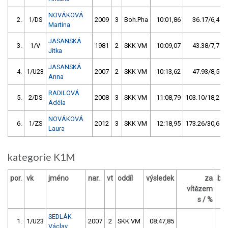
NOVÁKOVÁ
2.
1/DS
2009
3
Boh.Pha
10:01,86
36.17/6,4
Martina
JASANSKÁ
3.
1/V
1981
2
SKK VM
10:09,07
43.38/7,7
Jitka
JASANSKÁ
4.
1/U23
2007
2
SKK VM
10:13,62
47.93/8,5
Anna
RADILOVÁ
5.
2/DS
2008
3
SKK VM
11:08,79
103.10/18,2
Adéla
NOVÁKOVÁ
6.
1/ZS
2012
3
SKK VM
12:18,95
173.26/30,6
Laura
kategorie K1M
por.
vk
jméno
nar.
vt
oddíl
výsledek
za
bo
vítězem
s / %
SEDLÁK
1.
1/U23
2007
2
SKK VM
08:47,85
Václav