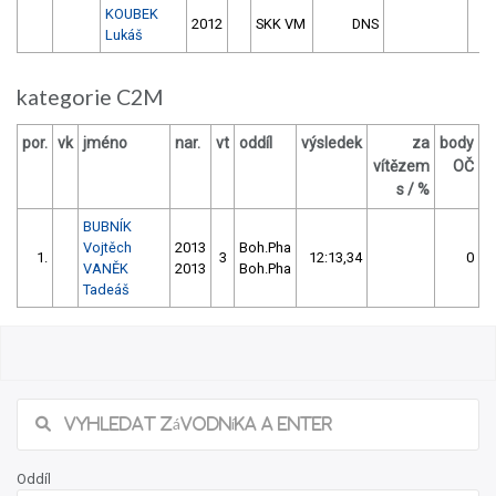
KOUBEK
2012
SKK VM
DNS
Lukáš
kategorie C2M
por.
vk
jméno
nar.
vt
oddíl
výsledek
za
body
vítězem
OČ
s / %
BUBNÍK
Vojtěch
2013
Boh.Pha
1.
3
12:13,34
0
VANĚK
2013
Boh.Pha
Tadeáš
Oddíl