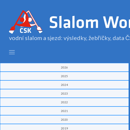
vodní slalom a sjezd: výsledky, žebříčky, data
2026
2025
2024
2023
2022
2021
2020
2019