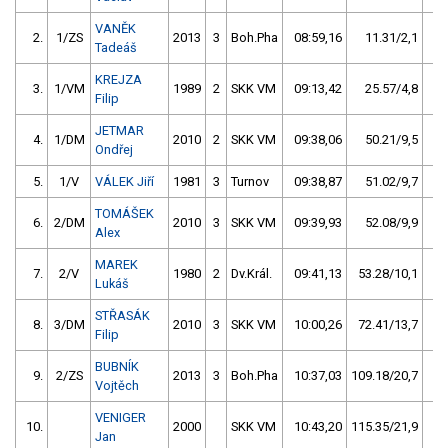
VANĚK
2.
1/ZS
2013
3
Boh.Pha
08:59,16
11.31/2,1
Tadeáš
KREJZA
3.
1/VM
1989
2
SKK VM
09:13,42
25.57/4,8
Filip
JETMAR
4.
1/DM
2010
2
SKK VM
09:38,06
50.21/9,5
Ondřej
5.
1/V
VÁLEK Jiří
1981
3
Turnov
09:38,87
51.02/9,7
TOMÁŠEK
6.
2/DM
2010
3
SKK VM
09:39,93
52.08/9,9
Alex
MAREK
7.
2/V
1980
2
Dv.Král.
09:41,13
53.28/10,1
Lukáš
STŘASÁK
8.
3/DM
2010
3
SKK VM
10:00,26
72.41/13,7
Filip
BUBNÍK
9.
2/ZS
2013
3
Boh.Pha
10:37,03
109.18/20,7
Vojtěch
VENIGER
10.
2000
SKK VM
10:43,20
115.35/21,9
Jan