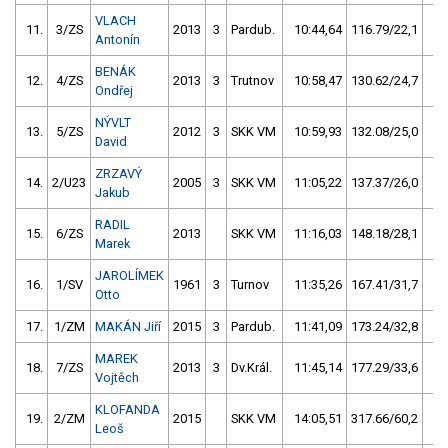
VLACH
11.
3/ZS
2013
3
Pardub.
10:44,64
116.79/22,1
Antonín
BENÁK
12.
4/ZS
2013
3
Trutnov
10:58,47
130.62/24,7
Ondřej
NÝVLT
13.
5/ZS
2012
3
SKK VM
10:59,93
132.08/25,0
David
ZRZAVÝ
14.
2/U23
2005
3
SKK VM
11:05,22
137.37/26,0
Jakub
RADIL
15.
6/ZS
2013
SKK VM
11:16,03
148.18/28,1
Marek
JAROLÍMEK
16.
1/SV
1961
3
Turnov
11:35,26
167.41/31,7
Otto
17.
1/ZM
MAKÁN Jiří
2015
3
Pardub.
11:41,09
173.24/32,8
MAREK
18.
7/ZS
2013
3
Dv.Král.
11:45,14
177.29/33,6
Vojtěch
KLOFANDA
19.
2/ZM
2015
SKK VM
14:05,51
317.66/60,2
Leoš