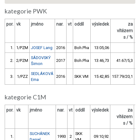
kategorie PWK
por.
vk
jméno
nar.
vt
oddíl
výsledek
za
b
vítězem
s / %
1.
1/PZM
JOSEF Lang
2016
Boh.Pha
13:05,06
SÁDOVSKÝ
2.
2/PZM
2017
Boh.Pha
13:46,73
41.67/5,3
Šimon
SEDLÁKOVÁ
3.
1/PZZ
2016
SKK VM
15:42,85
157.79/20,1
Ema
kategorie C1M
por.
vk
jméno
nar.
vt
oddíl
výsledek
za
b
vítězem
s / %
SUCHÁNEK
SKK
1.
1993
2
09:10,92
Daniel
VM