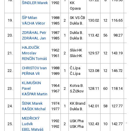
ŠINDLER Marek
1992
KK
Opava
ŠÍP Milan
1988
SK VS ČB
19.
2
130.02
12
116.65
4
VÁCHA Viktor
1985
Dukla B.
ZDRÁHAL Petr
1987
Dukla B.
20.
1
113.42
56
98.27
4
ZDRÁHAL Jan
1985
Dukla B.
HAJDUČÍK
1962
Sláv.HK
21.
Miroslav
2
129.57
12
143.19
2
1961
Sláv.HK
RENČÍN Tomáš
CHRISTOV Ivan
1988
Č.Lípa
22.
1
123.08
12
146.72
10
PEŘINA Vít
1989
Č.Lípa
KLIMUŠKIN
1964
Kotva B.
23.
Pavel
2
128.11
60
118.14
14
1967
S.Žižkov
KAŠPAR Martin
ŠENK Marek
1974
KK Brand
24.
1
142.01
58
127.77
14
RAŠEK Michal
1977
Dukla B.
MEDŘICKÝ
1992
USK Pha
25.
Ludvík
2
132.43
10
142.77
10
1992
USK Pha
EBEL Matyáš