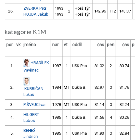
ZVERKA Petr
1993
Horš.Týn
26.
2
142.96
112
143.37
20
HOJDA Jakub
1993
Horš.Týn
kategorie K1M
por.
vk
jméno
nar.
vt
oddíl
čas
pen
čas
pen
HRADÍLEK
1.
1987
1
USK Pha
81.02
2
80.74
0
Vavřinec
2.
1984
MT
Dukla B.
82.97
0
81.76
0
KUBRIČAN
Lukáš
3.
PIŠVEJC Ivan
1978
MT
USK Pha
81.14
0
82.24
2
HILGERT
4.
1986
1
Dukla B.
81.56
4
80.26
0
Luboš
BENEŠ
5.
1985
1
USK Pha
81.93
0
82.84
2
Jindřich