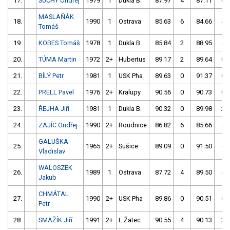
17.
SUCHÝ Ondřej
1979
1
Dukla B.
87.97
4
87.11
0
MASLAŇÁK
18.
1990
1
Ostrava
85.63
6
84.66
4
Tomáš
19.
KOBES Tomáš
1978
1
Dukla B.
85.84
2
88.95
4
20.
TÚMA Martin
1972
2+
Hubertus
89.17
2
89.64
0
21.
BÍLÝ Petr
1981
1
USK Pha
89.63
0
91.37
0
22.
PRELL Pavel
1976
2+
Kralupy
90.56
0
90.73
0
23.
ŘEJHA Jiří
1981
1
Dukla B.
90.32
0
89.98
2
24.
ZAJÍC Ondřej
1990
2+
Roudnice
86.82
6
85.66
4
GALUŠKA
25.
1965
2+
Sušice
89.09
0
91.50
4
Vladislav
WALOSZEK
26.
1989
1
Ostrava
87.72
4
89.50
4
Jakub
CHMÁTAL
27.
1990
2+
USK Pha
89.86
0
90.51
6
Petr
28.
SMAŽÍK Jiří
1991
2+
L.Žatec
90.55
4
90.13
2