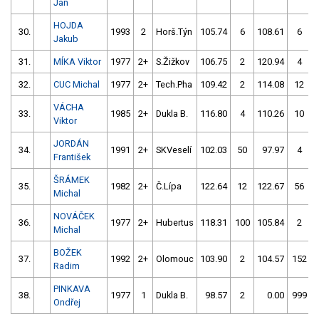
Jan
HOJDA
30.
1993
2
Horš.Týn
105.74
6
108.61
6
Jakub
31.
MÍKA Viktor
1977
2+
S.Žižkov
106.75
2
120.94
4
32.
CUC Michal
1977
2+
Tech.Pha
109.42
2
114.08
12
VÁCHA
33.
1985
2+
Dukla B.
116.80
4
110.26
10
Viktor
JORDÁN
34.
1991
2+
SKVeselí
102.03
50
97.97
4
František
ŠRÁMEK
35.
1982
2+
Č.Lípa
122.64
12
122.67
56
Michal
NOVÁČEK
36.
1977
2+
Hubertus
118.31
100
105.84
2
Michal
BOŽEK
37.
1992
2+
Olomouc
103.90
2
104.57
152
Radim
PINKAVA
38.
1977
1
Dukla B.
98.57
2
0.00
999
Ondřej