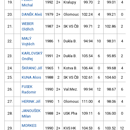
19.
1992
2+
Kralupy
99.70
2
99.01
4
Michal
20.
DANĚK Aleš
1979
2+
Olomouc
102.24
4
99.21
0
WEBER
21.
1987
2+
SK VS ČB
99.71
2
102.86
2
Oldřich
MALÝ
22.
1986
1
Dukla B.
94.94
10
98.31
4
Vojtěch
KARLOVSKÝ
23.
1991
2+
Dukla B.
105.54
6
95.85
2
Ondřej
24.
ŠKRANC Jiří
1965
1
Kotva B.
106.44
0
99.68
4
25.
KUNA Alois
1988
2
SK VS ČB
102.61
6
104.60
2
FUSEK
26.
1990
2+
Val.Mez.
99.94
12
98.67
6
Radomir
27.
HERINK Jiří
1990
1
Olomouc
111.00
4
98.06
4
JANOUŠEK
28.
1988
2+
USK Pha
109.11
6
106.00
0
Milan
MORKES
29.
1990
2+
KVS HK
104.53
6
103.52
12