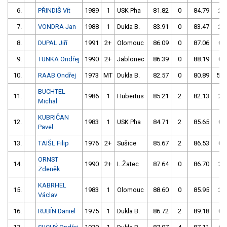
6.
PŘINDIŠ Vít
1989
1
USK Pha
81.82
0
84.79
2
7.
VONDRA Jan
1988
1
Dukla B.
83.91
0
83.47
2
8.
DUPAL Jiří
1991
2+
Olomouc
86.09
0
87.06
0
9.
TUNKA Ondřej
1990
2+
Jablonec
86.39
0
88.19
0
10.
RAAB Ondřej
1973
MT
Dukla B.
82.57
0
80.89
50
BUCHTEL
11.
1986
1
Hubertus
85.21
2
82.13
2
Michal
KUBRIČAN
12.
1983
1
USK Pha
84.71
2
85.65
0
Pavel
13.
TAIŠL Filip
1976
2+
Sušice
85.67
2
86.53
0
ORNST
14.
1990
2+
L.Žatec
87.64
0
86.70
2
Zdeněk
KABRHEL
15.
1983
1
Olomouc
88.60
0
85.95
2
Václav
16.
RUBÍN Daniel
1975
1
Dukla B.
86.72
2
89.18
0