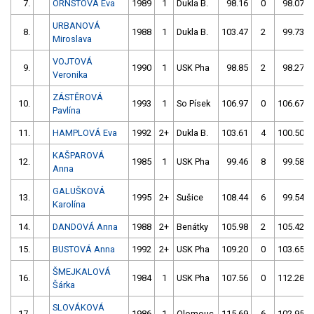
7.
ORNSTOVÁ Eva
1989
1
Dukla B.
98.16
0
98.07
URBANOVÁ
8.
1988
1
Dukla B.
103.47
2
99.73
Miroslava
VOJTOVÁ
9.
1990
1
USK Pha
98.85
2
98.27
Veronika
ZÁSTĚROVÁ
10.
1993
1
So Písek
106.97
0
106.67
Pavlína
11.
HAMPLOVÁ Eva
1992
2+
Dukla B.
103.61
4
100.50
KAŠPAROVÁ
12.
1985
1
USK Pha
99.46
8
99.58
Anna
GALUŠKOVÁ
13.
1995
2+
Sušice
108.44
6
99.54
Karolína
14.
DANDOVÁ Anna
1988
2+
Benátky
105.98
2
105.42
15.
BUSTOVÁ Anna
1992
2+
USK Pha
109.20
0
103.65
ŠMEJKALOVÁ
16.
1984
1
USK Pha
107.56
0
112.28
Šárka
SLOVÁKOVÁ
17.
1986
1
Olomouc
115.69
6
102.95