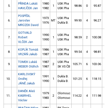
PŘINDA Lukáš
1980
USK Pha
5.
1
98.86
0
95.87
0
HAVLÍČEK Jan
1982
USK Pha
POSPÍŠIL
1973
USK Pha
6.
Jaroslav
MT
99.93
4
96.27
0
1976
Dukla B.
MRÚZEK David
GOTVALD
1990
USK Pha
7.
Robert
1
98.59
2
100.08
4
1990
USK Pha
VLČEK Jan
KOPLÍK Tomáš
1986
USK Pha
8.
1
99.54
4
98.81
8
VRZÁŇ Jakub
1987
USK Pha
TOMEK Lukáš
1987
USK Pha
9.
2
105.71
6
103.06
2
WEBER Oldřich
1987
SK VS ČB
KARLOVSKÝ
1991
Dukla B.
10.
Ondřej
1
101.25
6
118.15
8
1990
Dukla B.
JÁNĚ Jakub
DANĚK Aleš
1979
Olomouc
11.
KABRHEL
2
114.22
4
111.98
4
1983
Olomouc
Václav
PRAŽAN Milan
1981
RK Troja