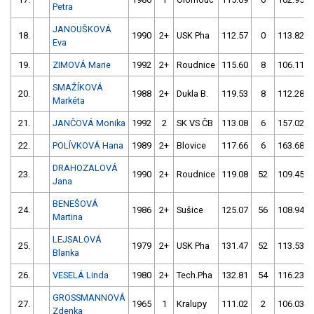
Petra
JANOUŠKOVÁ
18.
1990
2+
USK Pha
112.57
0
113.82
Eva
19.
ZIMOVÁ Marie
1992
2+
Roudnice
115.60
8
106.11
SMAŽÍKOVÁ
20.
1988
2+
Dukla B.
119.53
8
112.28
Markéta
21.
JANČOVÁ Monika
1992
2
SK VS ČB
113.08
6
157.02
22.
POLÍVKOVÁ Hana
1989
2+
Blovice
117.66
6
163.68
DRAHOZALOVÁ
23.
1990
2+
Roudnice
119.08
52
109.45
Jana
BENEŠOVÁ
24.
1986
2+
Sušice
125.07
56
108.94
Martina
LEJSALOVÁ
25.
1979
2+
USK Pha
131.47
52
113.53
Blanka
26.
VESELÁ Linda
1980
2+
Tech.Pha
132.81
54
116.23
GROSSMANNOVÁ
27.
1965
1
Kralupy
111.02
2
106.03
Zdenka