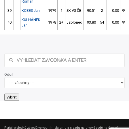
Roman
39.
KOBES Jan
1979
1
SK VS ČB
90.51
2
0.00
999
KULHÁNEK
40.
1978
2+
Jablonec
93.80
54
0.00
999
Jan
Oddíl
Portál výsledků závodů ve vodním slalomu a sjezdu na divoké vodě na území