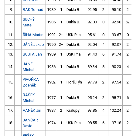
9.
RAK Tomáš
1989
1
Dukla B.
92.95
2
95.10
2
SUCHÝ
10.
1986
1
Dukla B.
92.03
0
92.90
52
Matěj
11.
ŘÍHA Martin
1992
2+
USK Pha
95.61
0
93.67
0
12.
JÁNĚ Jakub
1990
2+
Dukla B.
92.04
4
92.37
2
13.
BUSTA Jan
1989
1
USK Pha
91.40
6
91.74
2
JÁNĚ
14.
1986
1
Dukla B.
89.34
8
90.23
4
Michal
PIVOŇKA
15.
1982
1
Horš.Týn
97.78
2
97.54
2
Zdeněk
RAŠEK
16.
1977
1
Dukla B.
95.24
2
98.71
6
Michal
17.
VANĚK Jiří
1987
2
Kralupy
93.86
4
102.24
2
JANČAR
18.
1974
1
USK Pha
98.55
6
97.18
2
David
PEŠEK