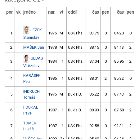
por.
vk
jméno
nar.
vt
oddíl
čas
pen
čas
pen
v
JEŽEK
1.
1976
MT
USK Pha
83.75
0
84.20
0
Stanislav
2.
MAŠEK Jan
1978
MT
USK Pha
88.15
0
84.13
2
GEBAS
3.
1984
1
USK Pha
87.04
0
85.96
2
Vítězslav
KARÁSEK
4.
1986
1
USK Pha
88.01
2
85.32
0
Petr
INDRUCH
5.
1976
MT
Dukla B.
86.22
0
87.43
2
Tomáš
FOUKAL
6.
1987
1
Dukla B.
88.93
0
87.58
2
Pavel
TOMEK
7.
1987
1
USK Pha
92.58
0
92.31
2
Lukáš
8.
VLČEK Jan
1990
2+
USK Pha
95.60
0
94.36
2