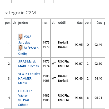
kategorie C2M
por.
vk
jméno
nar.
vt
oddíl
čas
pen
čas
pe
VOLF
Jaroslav
1979
Dukla B.
1.
1
90.95
0
92.49
2
1979
Dukla B.
ŠTĚPÁNEK
Ondřej
JIRAS Marek
1976
USK Pha
2.
MT
92.87
2
92.10
0
MÁDER Tomáš
1974
USK Pha
VLČEK Ladislav
1985
Dukla B.
3.
HAMMER
MT
95.49
2
94.40
0
1985
Dukla B.
Martin
HRADÍLEK
Václav
1982
USK Pha
4.
1
91.66
6
95.94
0
SEHNAL
1985
USK Pha
Štěpán