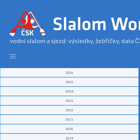
vodní slalom a sjezd: výsledky, žebříčky, data
2026
2025
2024
2023
2022
2021
2020
2019