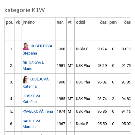
kategorie K1W
por.
vk
jméno
nar.
vt
oddíl
čas
pen
čas
HILGERTOVÁ
1.
1968
1
Dukla B.
90.24
0
89.30
Štěpána
ŘIHOŠKOVÁ
2.
1981
MT
USK Pha
93.29
0
91.79
Marie
KUDĚJOVÁ
3.
1990
1
USK Pha
96.02
0
93.85
Kateřina
HOŠKOVÁ
4.
1985
MT
USK Pha
93.74
2
94.80
Kateřina
5.
PAVELKOVÁ Irena
1974
MT
USK Pha
95.86
0
94.16
SADILOVÁ
6.
1967
1
Dukla B.
95.50
0
95.07
Marcela