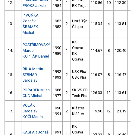
12.
1
110.86
10
112.30
2
PROKS Jakub
1984
RK Troja
PIVOŇKA
Zdeněk
1982
Horš.Týn
13.
2
115.34
4
113.81
6
ŠRÁMEK
1982
Č.Lípa
Michal
KK
POSTŘIMOVSKÝ
1990
Opava
14.
Marcel
1
114.67
8
120.40
8
1989
KK
KOPŤÁK Daniel
Opava
ŘÍHA Martin
1992
USK Pha
15.
STRNAD
2
116.07
8
116.47
12
1993
USK Pha
Jaroslav
POŘÁDEK Milan
1986
SK VS ČB
16.
2
126.33
12
113.61
2
CUC Michal
1977
Tech.Pha
VOLÁK
1990
Klášter.
17.
Jaroslav
2
119.90
12
121.19
10
1991
Klášter.
KOČÍ Martin
KK
KAŠPAR Jonáš
1991
Opava
18.
1
137.22
8
110.50
6