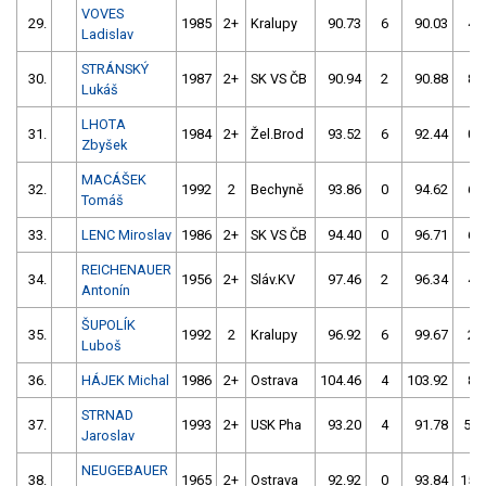
VOVES
29.
1985
2+
Kralupy
90.73
6
90.03
4
Ladislav
STRÁNSKÝ
30.
1987
2+
SK VS ČB
90.94
2
90.88
8
Lukáš
LHOTA
31.
1984
2+
Žel.Brod
93.52
6
92.44
0
Zbyšek
MACÁŠEK
32.
1992
2
Bechyně
93.86
0
94.62
6
Tomáš
33.
LENC Miroslav
1986
2+
SK VS ČB
94.40
0
96.71
6
REICHENAUER
34.
1956
2+
Sláv.KV
97.46
2
96.34
4
Antonín
ŠUPOLÍK
35.
1992
2
Kralupy
96.92
6
99.67
2
Luboš
36.
HÁJEK Michal
1986
2+
Ostrava
104.46
4
103.92
8
STRNAD
37.
1993
2+
USK Pha
93.20
4
91.78
52
Jaroslav
NEUGEBAUER
38.
1965
2+
Ostrava
92.92
0
93.84
150