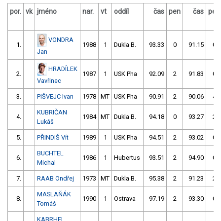
por.
vk
jméno
nar.
vt
oddíl
čas
pen
čas
pen
VONDRA
1.
1988
1
Dukla B.
93.33
0
91.15
0
Jan
HRADÍLEK
2.
1987
1
USK Pha
92.09
2
91.83
0
Vavřinec
3.
PIŠVEJC Ivan
1978
MT
USK Pha
90.91
2
90.06
4
KUBRIČAN
4.
1984
MT
Dukla B.
94.18
0
93.27
2
Lukáš
5.
PŘINDIŠ Vít
1989
1
USK Pha
94.51
2
93.02
0
BUCHTEL
6.
1986
1
Hubertus
93.51
2
94.90
0
Michal
7.
RAAB Ondřej
1973
MT
Dukla B.
95.38
2
91.23
2
MASLAŇÁK
8.
1990
1
Ostrava
97.19
2
93.30
0
Tomáš
KABRHEL