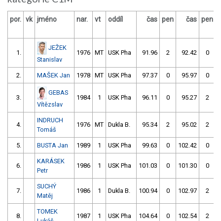
por.
vk
jméno
nar.
vt
oddíl
čas
pen
čas
pen
v
JEŽEK
1.
1976
MT
USK Pha
91.96
2
92.42
0
Stanislav
2.
MAŠEK Jan
1978
MT
USK Pha
97.37
0
95.97
0
GEBAS
3.
1984
1
USK Pha
96.11
0
95.27
2
Vítězslav
INDRUCH
4.
1976
MT
Dukla B.
95.34
2
95.02
2
Tomáš
5.
BUSTA Jan
1989
1
USK Pha
99.63
0
102.42
0
KARÁSEK
6.
1986
1
USK Pha
101.03
0
101.30
0
Petr
SUCHÝ
7.
1986
1
Dukla B.
100.94
0
102.97
2
Matěj
TOMEK
8.
1987
1
USK Pha
104.64
0
102.54
2
Lukáš