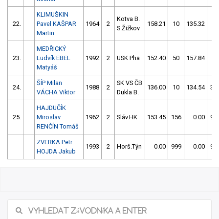
KLIMUŠKIN
Kotva B.
22.
Pavel KAŠPAR
1964
2
158.21
10
135.32
58
S.Žižkov
Martin
MEDŘICKÝ
23.
Ludvík EBEL
1992
2
USK Pha
152.40
50
157.84
60
Matyáš
ŠÍP Milan
SK VS ČB
24.
1988
2
136.00
10
134.54
30
VÁCHA Viktor
Dukla B.
HAJDUČÍK
25.
Miroslav
1962
2
Sláv.HK
153.45
156
0.00
99
RENČÍN Tomáš
ZVERKA Petr
1993
2
Horš.Týn
0.00
999
0.00
99
HOJDA Jakub