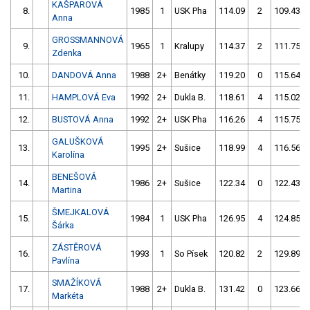
KAŠPAROVÁ
8.
1985
1
USK Pha
114.09
2
109.43
Anna
GROSSMANNOVÁ
9.
1965
1
Kralupy
114.37
2
111.75
Zdenka
10.
DANDOVÁ Anna
1988
2+
Benátky
119.20
0
115.64
11.
HAMPLOVÁ Eva
1992
2+
Dukla B.
118.61
4
115.02
12.
BUSTOVÁ Anna
1992
2+
USK Pha
116.26
4
115.75
GALUŠKOVÁ
13.
1995
2+
Sušice
118.99
4
116.56
Karolína
BENEŠOVÁ
14.
1986
2+
Sušice
122.34
0
122.43
Martina
ŠMEJKALOVÁ
15.
1984
1
USK Pha
126.95
4
124.85
Šárka
ZÁSTĚROVÁ
16.
1993
1
So Písek
120.82
2
129.89
Pavlína
SMAŽÍKOVÁ
17.
1988
2+
Dukla B.
131.42
0
123.66
Markéta