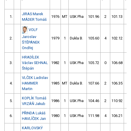
JIRAS Marek
1.
1976
MT
USK Pha
101.96
2
101.13
4
MÁDER Tomáš
VOLF
Jaroslav
2.
1979
1
Dukla B.
105.60
4
102.12
0
ŠTĚPÁNEK
Ondřej
HRADÍLEK
3.
Václav SEHNAL
1982
1
USK Pha
105.72
0
106.68
2
Štěpán
VLČEK Ladislav
4.
HAMMER
1985
MT
Dukla B.
107.66
2
106.35
4
Martin
KOPLÍK Tomáš
5.
1986
1
USK Pha
104.46
2
110.92
4
VRZÁŇ Jakub
PŘINDA Lukáš
6.
1980
1
USK Pha
111.98
4
106.21
0
HAVLÍČEK Jan
KARLOVSKÝ