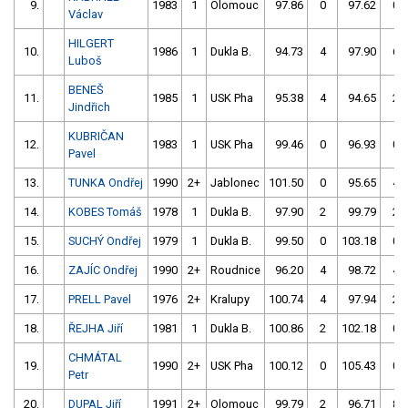
9.
1983
1
Olomouc
97.86
0
97.62
0
Václav
HILGERT
10.
1986
1
Dukla B.
94.73
4
97.90
6
Luboš
BENEŠ
11.
1985
1
USK Pha
95.38
4
94.65
2
Jindřich
KUBRIČAN
12.
1983
1
USK Pha
99.46
0
96.93
0
Pavel
13.
TUNKA Ondřej
1990
2+
Jablonec
101.50
0
95.65
4
14.
KOBES Tomáš
1978
1
Dukla B.
97.90
2
99.79
2
15.
SUCHÝ Ondřej
1979
1
Dukla B.
99.50
0
103.18
0
16.
ZAJÍC Ondřej
1990
2+
Roudnice
96.20
4
98.72
4
17.
PRELL Pavel
1976
2+
Kralupy
100.74
4
97.94
2
18.
ŘEJHA Jiří
1981
1
Dukla B.
100.86
2
102.18
0
CHMÁTAL
19.
1990
2+
USK Pha
100.12
0
105.43
0
Petr
20.
DUPAL Jiří
1991
2+
Olomouc
99.79
2
96.71
8