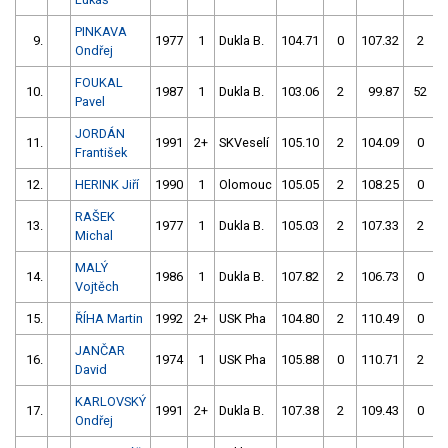
PINKAVA
9.
1977
1
Dukla B.
104.71
0
107.32
2
Ondřej
FOUKAL
10.
1987
1
Dukla B.
103.06
2
99.87
52
Pavel
JORDÁN
11.
1991
2+
SKVeselí
105.10
2
104.09
0
František
12.
HERINK Jiří
1990
1
Olomouc
105.05
2
108.25
0
RAŠEK
13.
1977
1
Dukla B.
105.03
2
107.33
2
Michal
MALÝ
14.
1986
1
Dukla B.
107.82
2
106.73
0
Vojtěch
15.
ŘÍHA Martin
1992
2+
USK Pha
104.80
2
110.49
0
JANČAR
16.
1974
1
USK Pha
105.88
0
110.71
2
David
KARLOVSKÝ
17.
1991
2+
Dukla B.
107.38
2
109.43
0
Ondřej