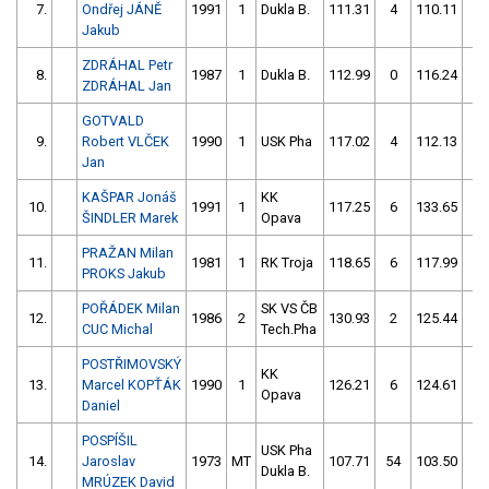
7.
Ondřej JÁNĚ
1991
1
Dukla B.
111.31
4
110.11
0
Jakub
ZDRÁHAL Petr
8.
1987
1
Dukla B.
112.99
0
116.24
2
ZDRÁHAL Jan
GOTVALD
9.
Robert VLČEK
1990
1
USK Pha
117.02
4
112.13
4
Jan
KAŠPAR Jonáš
KK
10.
1991
1
117.25
6
133.65
0
ŠINDLER Marek
Opava
PRAŽAN Milan
11.
1981
1
RK Troja
118.65
6
117.99
2
PROKS Jakub
POŘÁDEK Milan
SK VS ČB
12.
1986
2
130.93
2
125.44
0
CUC Michal
Tech.Pha
POSTŘIMOVSKÝ
KK
13.
Marcel KOPŤÁK
1990
1
126.21
6
124.61
2
Opava
Daniel
POSPÍŠIL
USK Pha
14.
Jaroslav
1973
MT
107.71
54
103.50
2
Dukla B.
MRÚZEK David