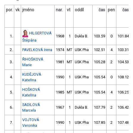
por.
vk
jméno
nar.
vt
oddíl
čas
pen
čas
HILGERTOVÁ
1.
1968
1
Dukla B.
103.59
0
101.84
Štěpána
2.
PAVELKOVÁ Irena
1974
MT
USK Pha
102.51
4
103.31
ŘIHOŠKOVÁ
3.
1981
MT
USK Pha
105.28
2
104.53
Marie
KUDĚJOVÁ
4.
1990
1
USK Pha
105.54
0
108.12
Kateřina
HOŠKOVÁ
5.
1985
MT
USK Pha
105.54
4
106.25
Kateřina
SADILOVÁ
6.
1967
1
Dukla B.
107.79
2
106.42
Marcela
VOJTOVÁ
7.
1990
1
USK Pha
107.85
2
107.48
Veronika