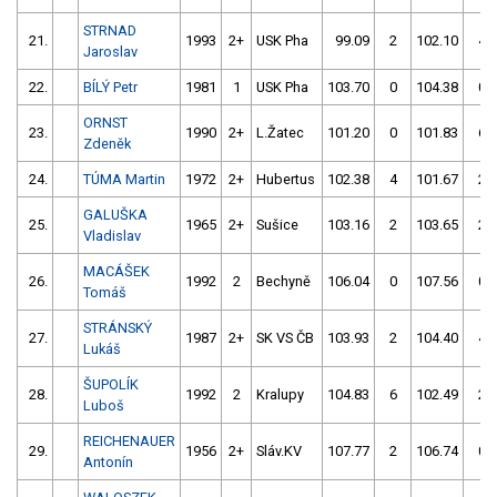
STRNAD
21.
1993
2+
USK Pha
99.09
2
102.10
4
Jaroslav
22.
BÍLÝ Petr
1981
1
USK Pha
103.70
0
104.38
0
ORNST
23.
1990
2+
L.Žatec
101.20
0
101.83
6
Zdeněk
24.
TÚMA Martin
1972
2+
Hubertus
102.38
4
101.67
2
GALUŠKA
25.
1965
2+
Sušice
103.16
2
103.65
2
Vladislav
MACÁŠEK
26.
1992
2
Bechyně
106.04
0
107.56
0
Tomáš
STRÁNSKÝ
27.
1987
2+
SK VS ČB
103.93
2
104.40
4
Lukáš
ŠUPOLÍK
28.
1992
2
Kralupy
104.83
6
102.49
2
Luboš
REICHENAUER
29.
1956
2+
Sláv.KV
107.77
2
106.74
0
Antonín