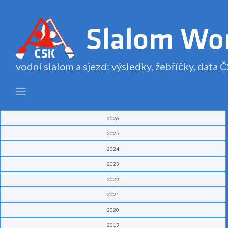
vodní slalom a sjezd: výsledky, žebříčky, data
2026
2025
2024
2023
2022
2021
2020
2019