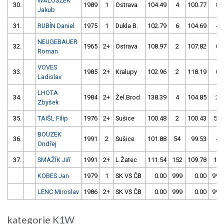
WALOSZEK
30.
1989
1
Ostrava
104.49
4
100.77
8
Jakub
31.
RUBÍN Daniel
1975
1
Dukla B.
102.79
6
104.69
4
NEUGEBAUER
32.
1965
2+
Ostrava
108.97
2
107.82
0
Roman
VOVES
33.
1985
2+
Kralupy
102.96
2
118.19
0
Ladislav
LHOTA
34.
1984
2+
Žel.Brod
138.39
4
104.85
2
Zbyšek
35.
TAIŠL Filip
1976
2+
Sušice
100.48
2
100.43
52
BOUZEK
36.
1991
2
Sušice
101.88
54
99.53
4
Ondřej
37.
SMAŽÍK Jiří
1991
2+
L.Žatec
111.54
152
109.78
10
KOBES Jan
1979
1
SK VS ČB
0.00
999
0.00
999
LENC Miroslav
1986
2+
SK VS ČB
0.00
999
0.00
999
kategorie K1W