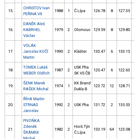
CHRISTOV Ivan
15.
1988
1
Č.Lípa
126.78
8
127.35
6
PEŘINA Vít
DANĚK Aleš
16.
KABRHEL
1979
2
Olomouc
129.59
8
129.80
14
Václav
VOLÁK
17.
Jaroslav KOČÍ
1990
2
Klášter.
133.47
6
133.15
14
Martin
TOMEK Lukáš
USK Pha
18.
1987
2
120.47
6
122.63
52
WEBER Oldřich
SK VS ČB
ŠENK Marek
KK Brand
19.
1974
1
123.72
12
128.71
56
RAŠEK Michal
Dukla B.
ŘÍHA Martin
20.
STRNAD
1992
2
USK Pha
131.72
2
135.53
52
Jaroslav
PIVOŇKA
Zdeněk
Horš.Týn
21.
1982
2
133.19
64
123.08
12
ŠRÁMEK
Č.Lípa
Michal