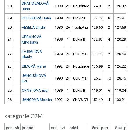
DRAHOZALOVÁ
18.
1990
2+
Roudnice
124.01
2
126.37
Jana
19.
POLÍVKOVÁ Hana
1989
2+
Blovice
124.74
8
125.91
20.
VESELÁ Linda
1980
2+
Tech.Pha
129.50
2
127.59
URBANOVÁ
21.
1988
1
Dukla B.
132.83
4
120.29
Miroslava
LEJSALOVÁ
22.
1979
2+
USK Pha
133.73
2
128.68
Blanka
23.
ZIMOVÁ Marie
1992
2+
Roudnice
136.99
2
126.22
JANOUŠKOVÁ
24.
1990
2+
USK Pha
126.21
10
128.16
Eva
25.
ORNSTOVÁ Eva
1989
1
Dukla B.
119.01
6
119.04
26.
JANČOVÁ Monika
1992
2
SK VS ČB
152.49
4
133.21
kategorie C2M
por.
vk
jméno
nar.
vt
oddíl
čas
pen
čas
pe